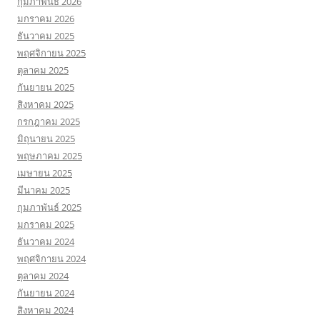
กุมภาพันธ์ 2026
มกราคม 2026
ธันวาคม 2025
พฤศจิกายน 2025
ตุลาคม 2025
กันยายน 2025
สิงหาคม 2025
กรกฎาคม 2025
มิถุนายน 2025
พฤษภาคม 2025
เมษายน 2025
มีนาคม 2025
กุมภาพันธ์ 2025
มกราคม 2025
ธันวาคม 2024
พฤศจิกายน 2024
ตุลาคม 2024
กันยายน 2024
สิงหาคม 2024