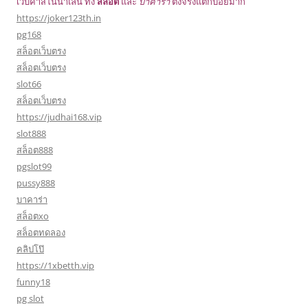
เว็บคาสิโนน่าเล่น ทั้ง
สล็อต
และ
บาคาร่า
ตึงจริงแตกบ่อยมาก
https://joker123th.in
pg168
สล็อตเว็บตรง
สล็อตเว็บตรง
slot66
สล็อตเว็บตรง
https://judhai168.vip
slot888
สล็อต888
pgslot99
pussy888
บาคาร่า
สล็อตxo
สล็อตทดลอง
คลิปโป๊
https://1xbetth.vip
funny18
pg slot