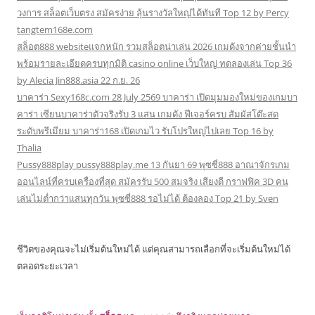
วงการ สล็อตเว็บตรง สมัครง่าย ลุ้นรางวัลใหญ่ได้ทันที Top 12 by Percy
tangtem168e.com
สล็อต888 websiteแจกหนัก รวมสล็อตน่าเล่น 2026 เกมดังจากค่ายชั้นนำ
พร้อมรายละเอียดครบทุกมิติ casino online เว็บใหญ่ ทดลองเล่น Top 36
by Alecia Jin888.asia 22 ก.ย. 26
บาคาร่า Sexy168c.com 28 July 2569 บาคาร่า เปิดมุมมองใหม่ของเกมบา
คาร่า เซียนบาคาร่าตัวจริงรับ 3 แสน เกมดัง ฟีเจอร์ครบ สัมผัสโต๊ะสด
ระดับพรีเมียม บาคาร่า168 เปิดเกมไว รับโปรใหญ่ไปเลย Top 16 by
Thalia
Pussy888play pussy888play.me 13 กันยา 69 พุซซี่888 อาณาจักรเกม
ออนไลน์ที่ครบเครื่องที่สุด สมัครรับ 500 สมจริง เสียงดี กราฟฟิค 3D คน
เล่นไม่ต่ำกว่าแสนทุกวัน พุซซี่888 รอไม่ได้ ต้องลอง Top 21 by Sven
ชีวิตของคุณจะไม่เริ่มต้นใหม่ได้ แต่คุณสามารถเลือกที่จะเริ่มต้นใหม่ได้
ตลอดระยะเวลา