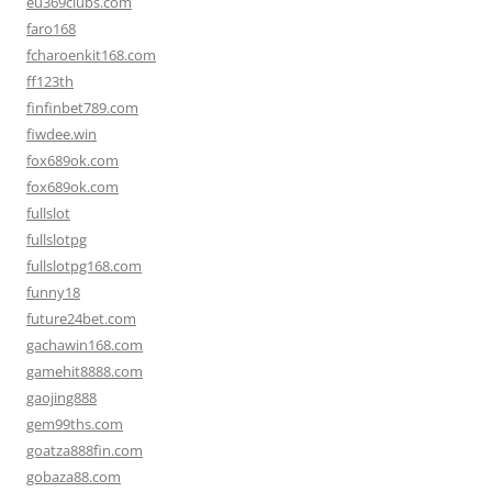
eu369clubs.com
faro168
fcharoenkit168.com
ff123th
finfinbet789.com
fiwdee.win
fox689ok.com
fox689ok.com
fullslot
fullslotpg
fullslotpg168.com
funny18
future24bet.com
gachawin168.com
gamehit8888.com
gaojing888
gem99ths.com
goatza888fin.com
gobaza88.com