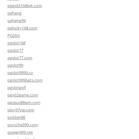
pggold168bet.com
pgheng
pgheng99
pglucky168.com
PGSlot
pgslot168
pgslot77
pgslot77.com
pgslot99
pgslot9999.co
pgslot999bets.com
pgslotgolf
pgx62game.com
pgzeus88win.com
play97vip.com
pokbet88
porsche999.com
power999.net