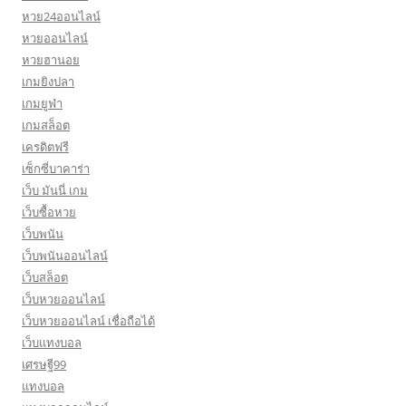
หวย24ออนไลน์
หวยออนไลน์
หวยฮานอย
เกมยิงปลา
เกมยูฟ่า
เกมสล็อต
เครดิตฟรี
เซ็กซี่บาคาร่า
เว็บ มันนี่ เกม
เว็บซื้อหวย
เว็บพนัน
เว็บพนันออนไลน์
เว็บสล็อต
เว็บหวยออนไลน์
เว็บหวยออนไลน์ เชื่อถือได้
เว็บแทงบอล
เศรษฐี99
แทงบอล