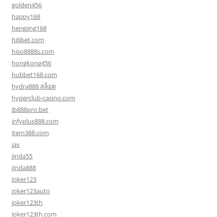
golden456
happy168
hengjing168
hi6bet.com
hiso8888s.com
hongkong456
hubbet168.com
hydra888 สล็อต
hyperclub-casino.com
ib888pro.bet
infyplus888.com
item388.com
jav
jinda55
jinda888
Joker123
joker123auto
joker123th
Joker123th.com