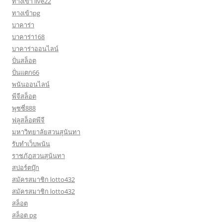
ทางเข้า live22
ทางเข้าpg
บาคาร่า
บาคาร่า168
บาคาร่าออนไลน์
ปั่นสล็อต
ปั่นแตก66
พนันออนไลน์
พีจีสล็อต
พุซซี่888
ฟลูสล็อตพีจี
มหาวิทยาลัยสวนสุนันทา
รับทำเว็บพนัน
ราชภัฏสวนสุนันทา
สปอร์ตบุ๊ก
สมัครสมาชิก lotto432
สมัครสมาชิก lotto432
สล็อต
สล็อต pg