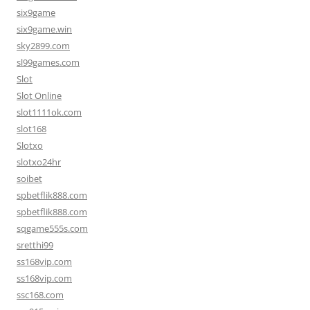
six9game
six9game.win
sky2899.com
sl99games.com
Slot
Slot Online
slot1111ok.com
slot168
Slotxo
slotxo24hr
soibet
spbetflik888.com
spbetflik888.com
sqgame555s.com
sretthi99
ss168vip.com
ss168vip.com
ssc168.com