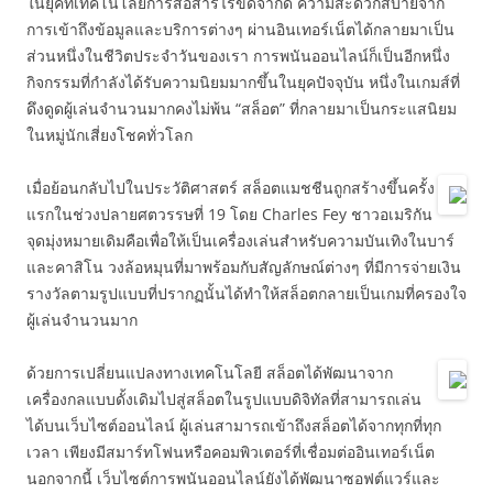
ในยุคที่เทคโนโลยีการสื่อสารไร้ขีดจำกัด ความสะดวกสบายจาก
การเข้าถึงข้อมูลและบริการต่างๆ ผ่านอินเทอร์เน็ตได้กลายมาเป็น
ส่วนหนึ่งในชีวิตประจำวันของเรา การพนันออนไลน์ก็เป็นอีกหนึ่ง
กิจกรรมที่กำลังได้รับความนิยมมากขึ้นในยุคปัจจุบัน หนึ่งในเกมส์ที่
ดึงดูดผู้เล่นจำนวนมากคงไม่พ้น “สล็อต” ที่กลายมาเป็นกระแสนิยม
ในหมู่นักเสี่ยงโชคทั่วโลก
เมื่อย้อนกลับไปในประวัติศาสตร์ สล็อตแมชชีนถูกสร้างขึ้นครั้ง
แรกในช่วงปลายศตวรรษที่ 19 โดย Charles Fey ชาวอเมริกัน
จุดมุ่งหมายเดิมคือเพื่อให้เป็นเครื่องเล่นสำหรับความบันเทิงในบาร์
และคาสิโน วงล้อหมุนที่มาพร้อมกับสัญลักษณ์ต่างๆ ที่มีการจ่ายเงิน
รางวัลตามรูปแบบที่ปรากฏนั้นได้ทำให้สล็อตกลายเป็นเกมที่ครองใจ
ผู้เล่นจำนวนมาก
ด้วยการเปลี่ยนแปลงทางเทคโนโลยี สล็อตได้พัฒนาจาก
เครื่องกลแบบดั้งเดิมไปสู่สล็อตในรูปแบบดิจิทัลที่สามารถเล่น
ได้บนเว็บไซต์ออนไลน์ ผู้เล่นสามารถเข้าถึงสล็อตได้จากทุกที่ทุก
เวลา เพียงมีสมาร์ทโฟนหรือคอมพิวเตอร์ที่เชื่อมต่ออินเทอร์เน็ต
นอกจากนี้ เว็บไซต์การพนันออนไลน์ยังได้พัฒนาซอฟต์แวร์และ