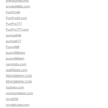
premium66.info
proded888x.com
PunPro66
PunPro66.com
PunPro777
PunPro777.com
puntaek66
puntaek77
Pussy888
pussy888play
pussy888win
ramclubx.com
realflikbet.com
RENO88WIN.COM
RENO88WIN.COM
rizzbetx.com
rockstar66win.com
royal558
royaleluxee.com