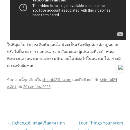
ในที่สุด ไม่ว่าการเดิมพันออนไลน์จะเป็นเรื่องที่ถูกต้องต่อกฎหมาย
หรือไม่ก็ตาม การตอบสนองจากสังคมและผู้เล่นเองที่จะกำหนด
ทิศทางและอนาคตของการพนันออนไลน์ต่อไปในอนาคตได้อย่างมี
ความรับผิดชอบ
ข้อความนี้ถูกเขียนใน
shinobi24hr.com
และติดป้ายกำกับ
shinobi24
สมัคร
บน
20 เมษายน 2025
เมนู
←
Pgheng99 สล็อตเว็บตรง แตก
Four Things Your Mom