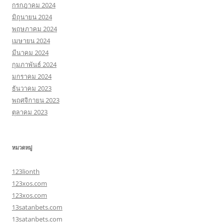
กรกฎาคม 2024
มิถุนายน 2024
พฤษภาคม 2024
เมษายน 2024
มีนาคม 2024
กุมภาพันธ์ 2024
มกราคม 2024
ธันวาคม 2023
พฤศจิกายน 2023
ตุลาคม 2023
หมวดหมู่
123lionth
123xos.com
123xos.com
13satanbets.com
13satanbets.com