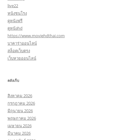
live22
หนังชนโรง
ดูหนังฟรี
ดูหนังhd
https://www.moviehdthai.com
บาคาร่าออนไลน์
สล็อตเว็บตรง
เว็บหวยออนไลน์
คลังเก็บ
สิงหาคม 2026
กรกฎาคม 2026
มิถุนายน 2026
พฤษภาคม 2026
เมษายน 2026
มีนาคม 2026