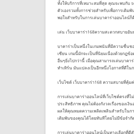
ทั้งให้บริการที่เหมาะสมที่สุด คุณจะพบกั
ตัวเองรวมทั้งการช่วยสำหรับเพื่อการเดิมพั
พอใจสำหรับในการเล่นบาคาร่าออนไลน์ก็คื
เล่น เว็บบาคาร่า168ความสะดวกสบายอัน
บาคาร่าเป็นหนึ่งในเกมพนันที่มีความชื่นชอ
เซียน เกมนี้มักจะเป็นที่นิยมเนื่องด้วยกฎข
อื่นๆยิ่งไปกว่านี้ เมื่อคุณสามารถเล่นบาคาร
ทำเทิร์น มันแปลงเป็นอีกหนึ่งโอกาสที่ด
เว็บไซต์ เว็บบาคาร่า168 ความสบายที่คุ้มค
การเล่นบาคาร่าออนไลน์ที่เว็บไซต์ตรงที่
ประสิทธิภาพ คุณไม่ต้องกังวลเรื่องของเงิ
ผลให้คุณหมดความเพลิดเพลินสำหรับในการเ
เดิมพันของคุณได้โดยทันทีโดยไม่มีข้อจำกั
การเล่นบาคาร่าออนไลน์เป็นทางเลือกที่ดี