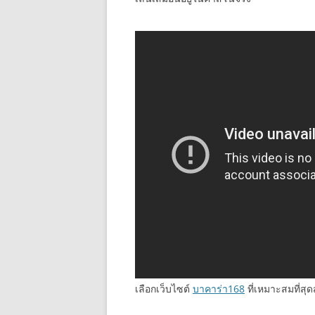
เลือกเว็บไซต์
บาคาร่า168
ที่เหมาะสมที่สุ