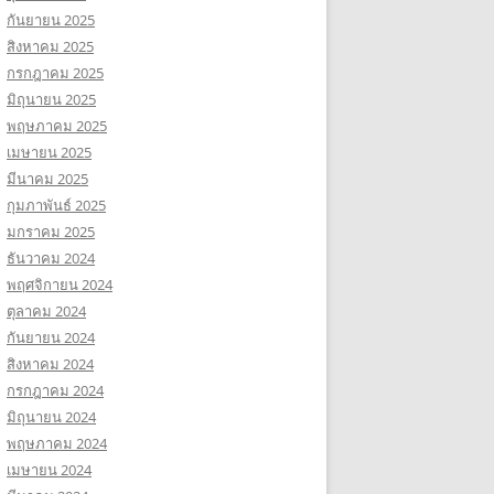
กันยายน 2025
สิงหาคม 2025
กรกฎาคม 2025
มิถุนายน 2025
พฤษภาคม 2025
เมษายน 2025
มีนาคม 2025
กุมภาพันธ์ 2025
มกราคม 2025
ธันวาคม 2024
พฤศจิกายน 2024
ตุลาคม 2024
กันยายน 2024
สิงหาคม 2024
กรกฎาคม 2024
มิถุนายน 2024
พฤษภาคม 2024
เมษายน 2024