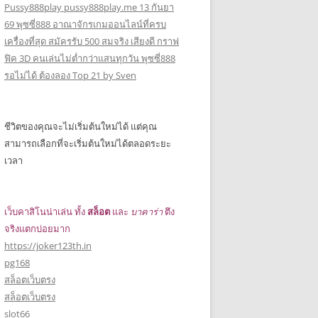
Pussy888play pussy888play.me 13 กันยา
69 พุซซี่888 อาณาจักรเกมออนไลน์ที่ครบ
เครื่องที่สุด สมัครรับ 500 สมจริง เสียงดี กราฟ
ฟิค 3D คนเล่นไม่ต่ำกว่าแสนทุกวัน พุซซี่888
รอไม่ได้ ต้องลอง Top 21 by Sven
ชีวิตของคุณจะไม่เริ่มต้นใหม่ได้ แต่คุณ
สามารถเลือกที่จะเริ่มต้นใหม่ได้ตลอดระยะ
เวลา
เว็บคาสิโนน่าเล่น ทั้ง
สล็อต
และ
บาคาร่า
ตึง
จริงแตกบ่อยมาก
https://joker123th.in
pg168
สล็อตเว็บตรง
สล็อตเว็บตรง
slot66