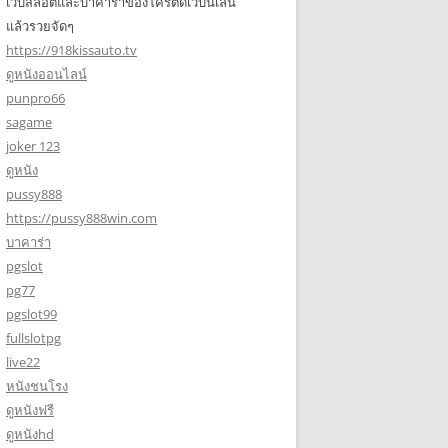
เว็บสล็อตและบาคาร่าของโครตดีเว็บนี้เล่น
แล้วรวยจัดๆ
https://918kissauto.tv
ดูหนังออนไลน์
punpro66
sagame
joker 123
ดูหนัง
pussy888
https://pussy888win.com
บาคาร่า
pgslot
pg77
pgslot99
fullslotpg
live22
หนังชนโรง
ดูหนังฟรี
ดูหนังhd