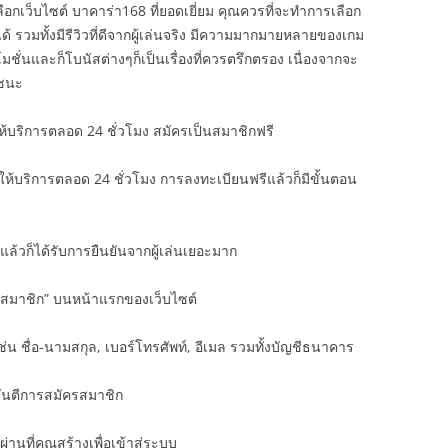
ือกเว็บไซต์ บาคาร่า168 ที่ยอดเยี่ยม คุณควรที่จะทำการเลือก
ได้ รวมทั้งมีรีวิวที่ดีจากผู้เล่นจริง มีความมากมายหลายของเกม
ชั่นและก็โบนัสต่างๆก็เป็นเรื่องที่ควรตรึกตรอง เนื่องจากจะ
รชนะ
ให้บริการตลอด 24 ชั่วโมง สมัครเป็นสมาชิกฟรี
็ให้บริการตลอด 24 ชั่วโมง การลงทะเบียนฟรีแล้วก็มีขั้นตอน
ิวดีแล้วก็ได้รับการยืนยันจากผู้เล่นเยอะมาก
มัครสมาชิก” บนหน้าแรกของเว็บไซต์
เช่น ชื่อ-นามสกุล, เบอร์โทรศัพท์, อีเมล รวมทั้งบัญชีธนาคาร
รันตีการสมัครสมาชิก
สผ่านที่คุณสร้างเพื่อเข้าสู่ระบบ