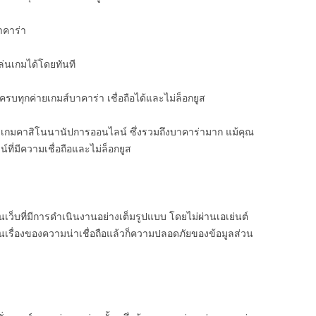
บาคาร่า
เล่นเกมได้โดยทันที
ครบทุกค่ายเกมส์บาคาร่า เชื่อถือได้และไม่ล็อกยูส
รเกมคาสิโนนานัปการออนไลน์ ซึ่งรวมถึงบาคาร่ามาก แม้คุณ
ี่มีความเชื่อถือและไม่ล็อกยูส
นเว็บที่มีการดำเนินงานอย่างเต็มรูปแบบ โดยไม่ผ่านเอเย่นต์
้ในเรื่องของความน่าเชื่อถือแล้วก็ความปลอดภัยของข้อมูลส่วน