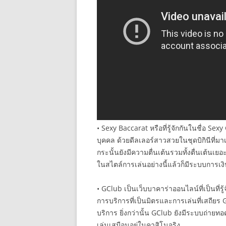
• Sexy Baccarat หรือที่รู้จักกันในชื่อ S
บุคคล ด้วยดีลเลอร์สาวสวยในชุดบิกินีที่มา
กระนั้นยังมีความตื่นเต้นรวมทั้งตื่นเต้นเยอ
ในสไตล์การเล่นอย่างนี้แล้วก็มีระบบการเงิ
• GClub เป็นเว็บบาคาร่าออนไลน์ที่เป็นที
การบริการที่เป็นมิตรและการเล่นที่เสถียร GC
บริการ ยิ่งกว่านั้น GClub ยังมีระบบถ่าย
เล่นเสมือนอยู่ในคาสิโนจริง