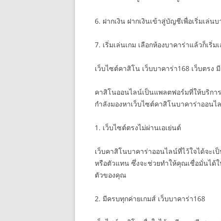
6. ฝากเงิน ฝากเงินเข้าสู่บัญชีเพื่อเริ่มเล่น
7. เริ่มเล่นเกม เลือกห้องบาคาร่าแล้วก็เริ่ม
เว็บไซต์คาสิโน เว็บบาคาร่า168 เว็บตรง มี
คาสิโนออนไลน์เป็นแพลตฟอร์มที่ให้บริกา
กำลังมองหาเว็บไซต์คาสิโนบาคาร่าออนไลน์ท
1. เว็บไซต์ตรงไม่ผ่านเอเย่นต์
เว็บคาสิโนบาคาร่าออนไลน์ที่ไว้ใจได้จะเป็
หรือตัวแทน ซึ่งจะช่วยทำให้คุณเชื่อมั่นได
ตัวของคุณ
2. มีครบทุกค่ายเกมส์ เว็บบาคาร่า168