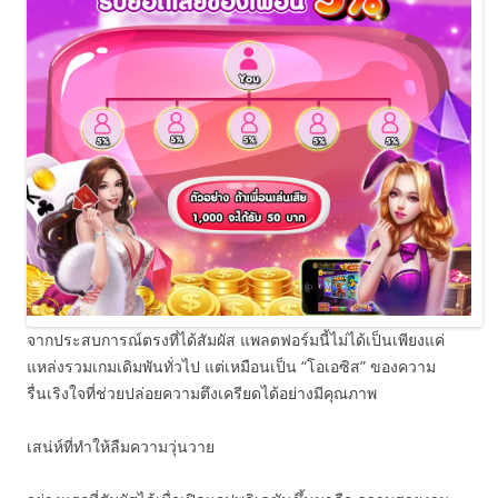
จากประสบการณ์ตรงที่ได้สัมผัส แพลตฟอร์มนี้ไม่ได้เป็นเพียงแค่
แหล่งรวมเกมเดิมพันทั่วไป แต่เหมือนเป็น “โอเอซิส” ของความ
รื่นเริงใจที่ช่วยปล่อยความตึงเครียดได้อย่างมีคุณภาพ
เสน่ห์ที่ทำให้ลืมความวุ่นวาย