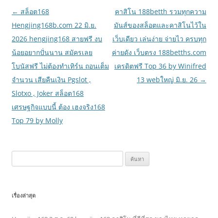
เมนู
←
สล็อต168
คาสิโน 188betth รวมทุกความ
นำทาง
Hengjing168b.com 22 มิ.ย.
มันส์ของสล็อตและคาสิโนไว้ใน
เรื่อง
2026 hengjing168 สายฟรี งบ
เว็บเดียว เล่นง่าย จ่ายไว ครบทุก
น้อยอยากปั่นนาน สมัครเลย
ค่ายดัง เว็บตรง 188betths.com
โบนัสฟรี ไม่ต้องทำเทิร์น ถอนเต็ม
เครดิตฟรี Top 36 by Winifred
จำนวน เสียคืนเงิน Pgslot ,
13 webใหญ่ มิ.ย. 26
→
Slotxo , Joker สล็อต168
เศรษฐกิจแบบนี้ ต้อง เฮงจริง168
Top 79 by Molly
ค้นหา
สำหรับ:
เรื่องล่าสุด