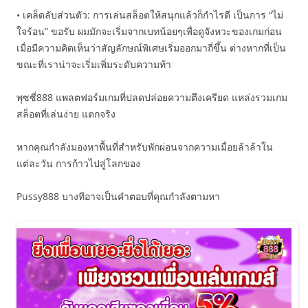
• เคล็ดลับส่วนตัว: การเล่นสล็อตให้สนุกแล้วก็กำไรดี เป็นการ “ไม่
ใจร้อน” ขอรับ ผมมักจะเริ่มจากเบทน้อยๆเพื่อดูจังหวะของเกมก่อน
เมื่อมีความคิดเห็นว่าสัญลักษณ์พิเศษเริ่มออกมาถี่ขึ้น ต่างหากที่เป็น
ขณะที่เราน่าจะเริ่มเพิ่มระดับความท้า
พุซซี่888 แพลตฟอร์มเกมที่ปลดปล่อยความตึงเครียด แหล่งรวมเกม
สล็อตที่เล่นง่าย แตกจริง
หากคุณกำลังมองหาพื้นที่สำหรับพักผ่อนจากความเมื่อยล้าล้าใน
แต่ละวัน การก้าวไปสู่โลกของ
Pussy888 บางทีอาจเป็นคำตอบที่คุณกำลังตามหา