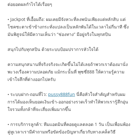
ต่อยอดผลกำไรได้เรื่อยๆ
• Jackpot ที่เอื้อมถึง: ผมเคยมีจังหวะที่ลงพนันเพียงแต่หลักสิบ แต่
โชคชะตาเข้าข้างกระทั่งแปลงเป็นหลักพันได้ในเวลาไม่กี่นาที ซึ่ง
มันพิสูจน์ให้มีความเห็นว่า “ช่องทาง” มีอยู่จริงในทุกสปิน
สนุกไปกับทุกสปิน ด้วยระบบป้อมปราการหัวใจได้
ความสนุกสนานที่จริงจริงจะเกิดขึ้นไม่ได้เลยถ้าพวกเราต้องมานั่ง
พะวงเรื่องความปลอดภัย แม้กระนั้นที่ พุซซี่888 ให้ความรู้ความ
เข้าใจสึกที่ต่างออกไปครับ
• ระบบฝาก-ถอนที่ไว:
pussy888fun
นี่คือหัวใจสำคัญสำหรับผม
การได้มองเห็นยอดเงินเข้า-ออกอย่างรวดเร็วทำให้พวกเรารู้สึกอุ่น
ใจรวมทั้งกล้าที่จะเสี่ยงเพิ่มมากขึ้น
• การบริการลูกค้า: ทีมแอดมินที่คอยดูแลตลอด 1 วัน เป็นเพื่อนพ้อง
คู่หูเวลาเรามีคำถามหรือขัดข้องปัญหาเกี่ยวกับทางเคล็ดวิธี