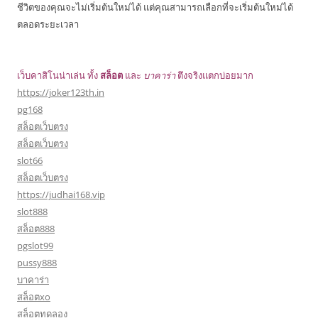
ชีวิตของคุณจะไม่เริ่มต้นใหม่ได้ แต่คุณสามารถเลือกที่จะเริ่มต้นใหม่ได้
ตลอดระยะเวลา
เว็บคาสิโนน่าเล่น ทั้ง
สล็อต
และ
บาคาร่า
ตึงจริงแตกบ่อยมาก
https://joker123th.in
pg168
สล็อตเว็บตรง
สล็อตเว็บตรง
slot66
สล็อตเว็บตรง
https://judhai168.vip
slot888
สล็อต888
pgslot99
pussy888
บาคาร่า
สล็อตxo
สล็อตทดลอง