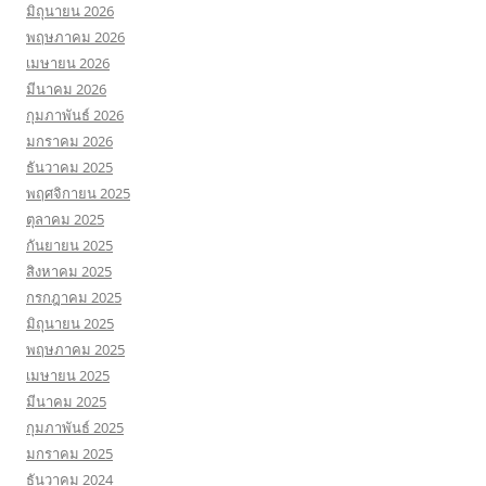
มิถุนายน 2026
พฤษภาคม 2026
เมษายน 2026
มีนาคม 2026
กุมภาพันธ์ 2026
มกราคม 2026
ธันวาคม 2025
พฤศจิกายน 2025
ตุลาคม 2025
กันยายน 2025
สิงหาคม 2025
กรกฎาคม 2025
มิถุนายน 2025
พฤษภาคม 2025
เมษายน 2025
มีนาคม 2025
กุมภาพันธ์ 2025
มกราคม 2025
ธันวาคม 2024