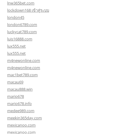
lnw365bet.com
lockdown168 เข้าสู่ระบบ
london45
london6789.com
luckycat789.com
luis16888.com
lux555.net
lux555.net
m4newonline.com
m4newonline.com
mac1bet789.com
macau69
macau888.win
mario678
mario678.info
medee989.com
meekin365day.com
mexicanoo.com
mexicanoo.com