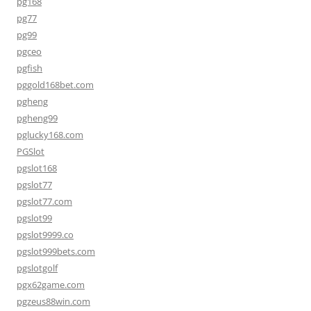
pg168
pg77
pg99
pgceo
pgfish
pggold168bet.com
pgheng
pgheng99
pglucky168.com
PGSlot
pgslot168
pgslot77
pgslot77.com
pgslot99
pgslot9999.co
pgslot999bets.com
pgslotgolf
pgx62game.com
pgzeus88win.com