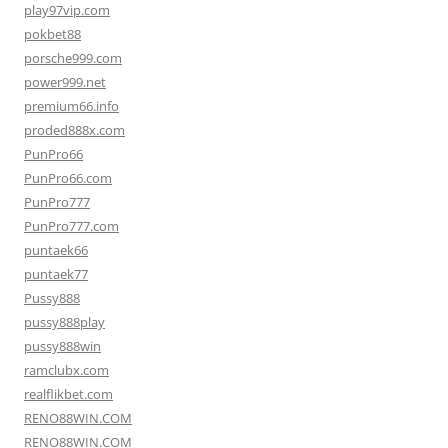
play97vip.com
pokbet88
porsche999.com
power999.net
premium66.info
proded888x.com
PunPro66
PunPro66.com
PunPro777
PunPro777.com
puntaek66
puntaek77
Pussy888
pussy888play
pussy888win
ramclubx.com
realflikbet.com
RENO88WIN.COM
RENO88WIN.COM