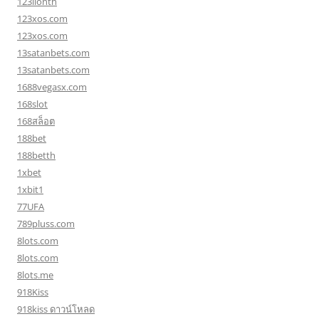
123lionth
123xos.com
123xos.com
13satanbets.com
13satanbets.com
1688vegasx.com
168slot
168สล็อต
188bet
188betth
1xbet
1xbit1
77UFA
789pluss.com
8lots.com
8lots.com
8lots.me
918Kiss
918kiss ดาวน์โหลด