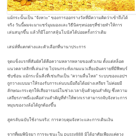
แม้กระนั้นเป็น “จังหวะ” ของการออกรางวัลที่มีความคิดว่าเข้าถึงได้
จริง วันนี้ผมจะมาแชร์มุมมองและวิธีนิดๆหน่อยๆที่ช่วยทำให้การ
เล่นสนุกขึ้น แล้วก็มีโอกาสลุ้นโบนัสได้บ่อยครั้งกว่าเดิม
เสน่ห์ที่แตกต่างและตัวเลือกที่นานาประการ
จุดแข็งแรกที่สัมผัสได้คือความหลากหลายของตัวเกม ตั้งแต่สล็อต
แนวคลาสสิกที่เล่นง่าย ไปจนกระทั่งเกมแนวเสี่ยงอันตรายที่มีฟีพบร์
ซับซ้อน แม้กระนั้นสิ่งที่เช่นกันเป็น “ความลื่นไหล” ระบบของแอปฯ
ถูกวางแบบมาให้รองรับการเล่นบนมือถือได้อย่างเสถียร ไม่ค่อยมี
ลักษณะกระตุกให้เสียอารมณ์ในช่วงเวลาลุ้นตัวคูณสำคัญ ซึ่งความ
เสถียรภาพนี่เองคือส่วนสำคัญที่ทำให้พวกเราสามารถจับจังหวะการ
หมุนของวงล้อได้ถูกต้องขึ้น
สูตรลับฉบับใช้งานจริง: การควบคุมจังหวะและการเดินเงิน
จากที่ผมพินิจมา การจะชนะใน pussy888 มิได้อาศัยเพียงแค่ดวง