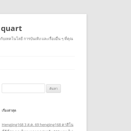
 quart
ทคโนโลยี การบันเทิง และเรื่องอื่น ๆ ที่คุณ
ค้นหา
สำหรับ:
เรื่องล่าสุด
Hengjing168 3 ส.ค. 69 hengjing168 คาสิโน