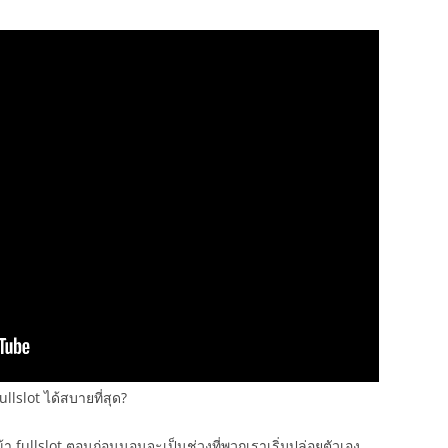
lslot ได้สบายที่สุด?
้า fullslot ตอนก่อนนอนจะเป็นช่วงที่พวกเราเริ่มปล่อยตัวเอง