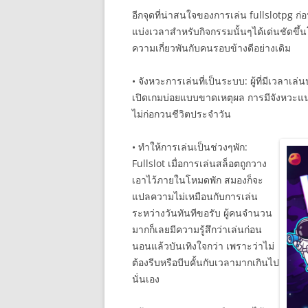
อีกจุดที่น่าสนใจของการเล่น fullslotpg ก่
แบ่งเวลาสำหรับกิจกรรมนั้นๆได้เด่นชัดขึ้น
ความเกี่ยวพันกับคนรอบข้างดีอย่างเดิม
• จังหวะการเล่นที่เป็นระบบ: ผู้ที่มีเวลา
เปิดเกมบ่อยแบบขาดเหตุผล การมีจังหวะแน่
ไม่ก่อกวนชีวิตประจำวัน
• ทำให้การเล่นเป็นช่วงๆพัก:
Fullslot เมื่อการเล่นสล็อตถูกวาง
เอาไว้ภายในโหมดพัก สมองก็จะ
แปลความไม่เหมือนกับการเล่น
ระหว่างวันทันทีขอรับ ผู้คนจำนวน
มากก็เลยมีความรู้สึกว่าเล่นก่อน
นอนแล้วบันเทิงใจกว่า เพราะว่าไม่
ต้องรีบหรือบีบคั้นกับเวลามากเกินไป
นั่นเอง