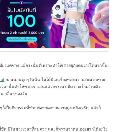
ียงแค่ช่วง แม้กระนั้นดีเพราะทำให้เราอยู่กับตนเองได้มากขึ้น!
lot
ก่อนนอนทุกๆวันนั้น ไม่ได้มีแค่เรื่องของความสะดวกหรอก
งเวลานั้นทำให้พวกเราเล่นแล้วบรรเทา มีความเป็นส่วนตัว
เวลาอื่นๆของวัน
็เป็นกิจกรรมที่ช่วยตัดขาดจากความยุ่งเหยิงเจริญ แล้วก็
วะที่ชัด มีในช่วงเวลาที่สมควร และก็ทราบว่าตนเองอยากได้อะไร