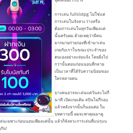
การเล่น fullslotpg ไม่ใช่แค่
การเล่นในจังหวะว่างหรือ
ต้องการเล่นในทุกวันเพียงแค่
นั้นครับผม ด้วยเหตุว่ามีคน
มากมายก่ายกองที่เข้ามาเล่น
เกมกับเราในขณะประจำของ
ตนเองอย่างแจ่มแจ้ง โดยยิ่งไป
กว่านั้นตอนก่อนนอนที่กลาย
เป็นเวลาที่ได้รับความนิยมของ
ใครหลายคน
บางคนอาจจะเล่นแค่วันละไม่กี่
นาที เปิดเกมเดิม สปินไม่กี่รอบ
แล้วหลังจากนั้นก็นอนต่อ ใน
บทความนี้ ผมจะพาคุณมาดู
่นเฉพาะก่อนนอนเพียงแค่นั้น แล้วก็จังหวะการเล่นที่แน่ๆแบ
ูกัน!