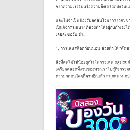
จากความเร่งรีบหรือความตึงเครียดทั้งวันแล
และไม่จำเป็นต้องรีบตัดสินใจมากราวกับช่
เป็นกิจกรรมเบาๆที่ช่วยทำให้อยู่กับตัวเองไ
เลยล่ะขอรับ ฮ่า…
1. การเล่นสล็อตก่อนนอน ช่วยทำให้ “ตัดข
สิ่งที่คนไม่ใช่น้อยถูกใจในการเล่น pgslot
เครียดตลอดทั้งวันของพวกเราไปสู่กิจกรรมเ
ความกดดันใดๆก็ตามอีกแล้ว สนุกสนานกับเ