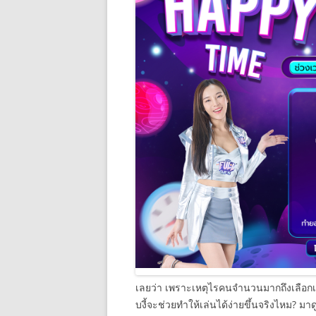
เลยว่า เพราะเหตุไรคนจำนวนมากถึงเลือกเล
บงี้จะช่วยทำให้เล่นได้ง่ายขึ้นจริงไหม? มาด