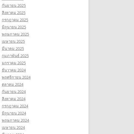
กันยายน 2025
สิงหาคม 2025
กรกฎาคม 2025
มิถุนายน 2025
พฤษภาคม 2025
เมษายน 2025
มีนาคม 2025
กุมภาพันธ์ 2025
มกราคม 2025
ธันวาคม 2024
พฤศจิกายน 2024
ตุลาคม 2024
กันยายน 2024
สิงหาคม 2024
กรกฎาคม 2024
มิถุนายน 2024
พฤษภาคม 2024
เมษายน 2024