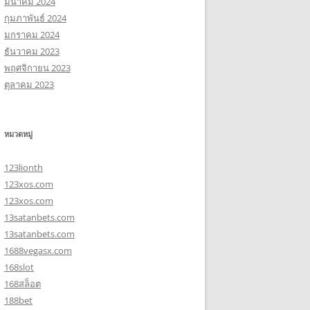
มีนาคม 2024
กุมภาพันธ์ 2024
มกราคม 2024
ธันวาคม 2023
พฤศจิกายน 2023
ตุลาคม 2023
หมวดหมู่
123lionth
123xos.com
123xos.com
13satanbets.com
13satanbets.com
1688vegasx.com
168slot
168สล็อต
188bet