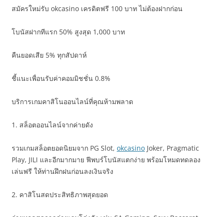
สมัครใหม่รับ okcasino เครดิตฟรี 100 บาท ไม่ต้องฝากก่อน
โบนัสฝากทีแรก 50% สูงสุด 1,000 บาท
คืนยอดเสีย 5% ทุกสัปดาห์
ชี้แนะเพื่อนรับค่าคอมมิชชั่น 0.8%
บริการเกมคาสิโนออนไลน์ที่คุณห้ามพลาด
1. สล็อตออนไลน์จากค่ายดัง
รวมเกมสล็อตยอดนิยมจาก PG Slot,
okcasino
Joker, Pragmatic
Play, JILI และอีกมากมาย ฟีพบร์โบนัสแตกง่าย พร้อมโหมดทดลอง
เล่นฟรี ให้ท่านฝึกฝนก่อนลงเงินจริง
2. คาสิโนสดประสิทธิภาพสุดยอด