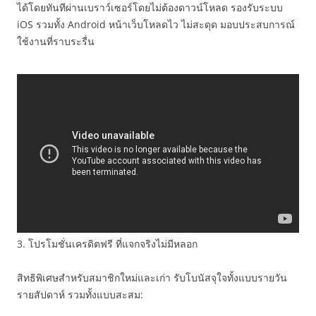
ได้โดยทันทีผ่านเบราว์เซอร์โดยไม่ต้องดาวน์โหลด รองรับระบบ
iOS รวมทั้ง Android หน้าเว็บโหลดไว ไม่สะดุด มอบประสบการณ์
ใช้งานที่ราบระรื่น
3. โปรโมชั่นเครดิตฟรี ที่แจกจริงไม่มีหลอก
สิทธิพิเศษสำหรับสมาชิกใหม่และเก่า รับโบนัสจุใจทั้งแบบรายวัน
รายสัปดาห์ รวมทั้งแบบสะสม: