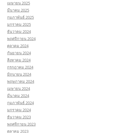
เมษายน 2025
มีนาคม 2025
กุมภาพันธ์ 2025
มกราคม 2025
ธันวาคม 2024
พฤศจิกายน 2024
ตุลาคม 2024
กันยายน 2024
สิงหาคม 2024
กรกฎาคม 2024
มิถุนายน 2024
พฤษภาคม 2024
เมษายน 2024
มีนาคม 2024
กุมภาพันธ์ 2024
มกราคม 2024
ธันวาคม 2023
พฤศจิกายน 2023
ตุลาคม 2023