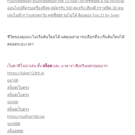
Pussy888play pussy888play.me 13 กันยา 69 พุซซี่888 อาณาจักรเกม
ออนไลน์ที่ครบเครื่องที่สุด สมัครรับ 500 สมจริง เสียงดี กราฟฟิค 3D คน
เล่นไม่ต่ำกว่าแสนทุกวัน พุซซี่888 รอไม่ได้ ต้องลอง Top 21 by Sven
ชีวิตของคุณจะไม่เริ่มต้นใหม่ได้ แต่คุณสามารถเลือกที่จะเริ่มต้นใหม่ได้
ตลอดระยะเวลา
เว็บคาสิโนน่าเล่น ทั้ง
สล็อต
และ
บาคาร่า
ตึงจริงแตกบ่อยมาก
https://joker123th.in
pg168
สล็อตเว็บตรง
สล็อตเว็บตรง
slot66
สล็อตเว็บตรง
https://judhai168.vip
slot888
สล็อต888