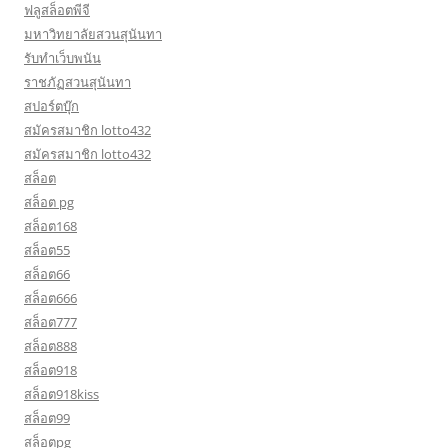
ฟลูสล็อตพีจี
มหาวิทยาลัยสวนสุนันทา
รับทำเว็บพนัน
ราชภัฏสวนสุนันทา
สปอร์ตบุ๊ก
สมัครสมาชิก lotto432
สมัครสมาชิก lotto432
สล็อต
สล็อต pg
สล็อต168
สล็อต55
สล็อต66
สล็อต666
สล็อต777
สล็อต888
สล็อต918
สล็อต918kiss
สล็อต99
สล็อตpg