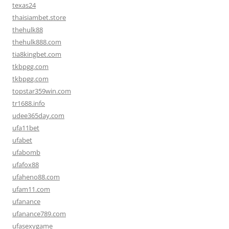
texas24
thaisiambet.store
thehulk88
thehulk888.com
tia8kingbet.com
tkbpgg.com
tkbpgg.com
topstar359win.com
tr1688.info
udee365day.com
ufa11bet
ufabet
ufabomb
ufafox88
ufaheno88.com
ufam11.com
ufanance
ufanance789.com
ufasexygame