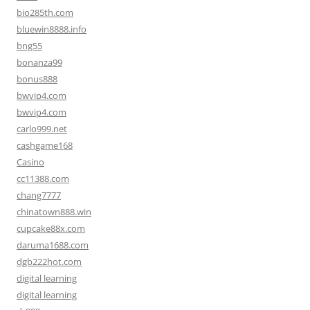
bio285th.com
bluewin8888.info
bng55
bonanza99
bonus888
bwvip4.com
bwvip4.com
carlo999.net
cashgame168
Casino
cc11388.com
chang7777
chinatown888.win
cupcake88x.com
daruma1688.com
dgb222hot.com
digital learning
digital learning