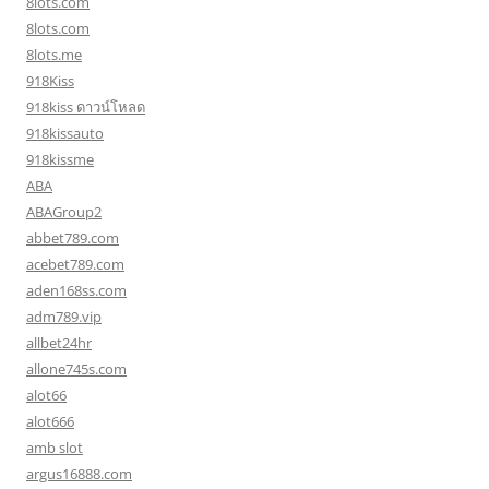
8lots.com
8lots.com
8lots.me
918Kiss
918kiss ดาวน์โหลด
918kissauto
918kissme
ABA
ABAGroup2
abbet789.com
acebet789.com
aden168ss.com
adm789.vip
allbet24hr
allone745s.com
alot66
alot666
amb slot
argus16888.com