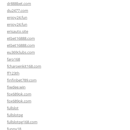
dr888bet.com
du2477.com
enjoy24.fun
enjoy24.fun
erisauto.site
etbet16888.com
etbet16888.com
eu369clubs.com
faro168
fcharoenkit168.com
ff123th
finfinbet789.com
fiwdee.win
fox689ok.com
fox689ok.com
fullslot
fullslotpg
fullslotpg168.com
funny18