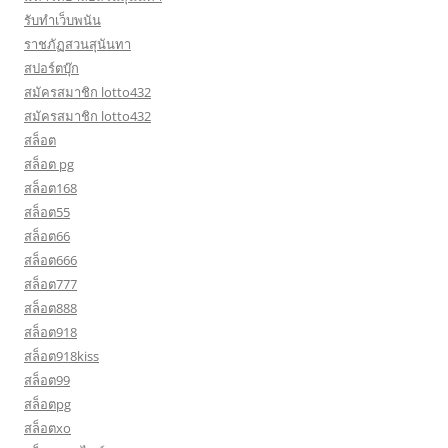
รับทำเว็บพนัน
ราชภัฏสวนสุนันทา
สปอร์ตบุ๊ก
สมัครสมาชิก lotto432
สมัครสมาชิก lotto432
สล็อต
สล็อต pg
สล็อต168
สล็อต55
สล็อต66
สล็อต666
สล็อต777
สล็อต888
สล็อต918
สล็อต918kiss
สล็อต99
สล็อตpg
สล็อตxo