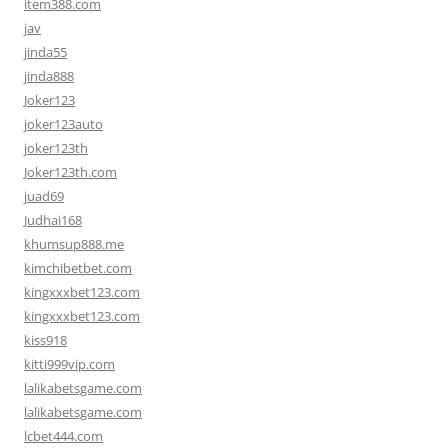
item388.com
jav
jinda55
jinda888
Joker123
joker123auto
joker123th
Joker123th.com
juad69
Judhai168
khumsup888.me
kimchibetbet.com
kingxxxbet123.com
kingxxxbet123.com
kiss918
kitti999vip.com
lalikabetsgame.com
lalikabetsgame.com
lcbet444.com