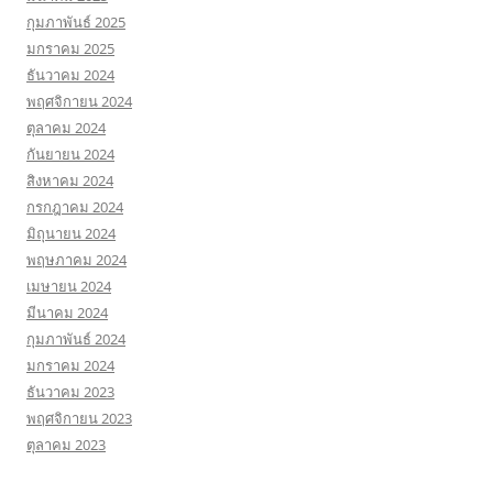
กุมภาพันธ์ 2025
มกราคม 2025
ธันวาคม 2024
พฤศจิกายน 2024
ตุลาคม 2024
กันยายน 2024
สิงหาคม 2024
กรกฎาคม 2024
มิถุนายน 2024
พฤษภาคม 2024
เมษายน 2024
มีนาคม 2024
กุมภาพันธ์ 2024
มกราคม 2024
ธันวาคม 2023
พฤศจิกายน 2023
ตุลาคม 2023