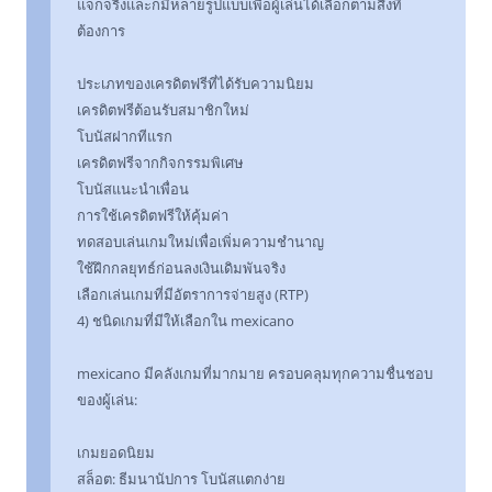
แจกจริงและก็มีหลายรูปแบบเพื่อผู้เล่นได้เลือกตามสิ่งที่
ต้องการ
ประเภทของเครดิตฟรีที่ได้รับความนิยม
เครดิตฟรีต้อนรับสมาชิกใหม่
โบนัสฝากทีแรก
เครดิตฟรีจากกิจกรรมพิเศษ
โบนัสแนะนำเพื่อน
การใช้เครดิตฟรีให้คุ้มค่า
ทดสอบเล่นเกมใหม่เพื่อเพิ่มความชำนาญ
ใช้ฝึกกลยุทธ์ก่อนลงเงินเดิมพันจริง
เลือกเล่นเกมที่มีอัตราการจ่ายสูง (RTP)
4) ชนิดเกมที่มีให้เลือกใน mexicano
mexicano มีคลังเกมที่มากมาย ครอบคลุมทุกความชื่นชอบ
ของผู้เล่น:
เกมยอดนิยม
สล็อต: ธีมนานัปการ โบนัสแตกง่าย