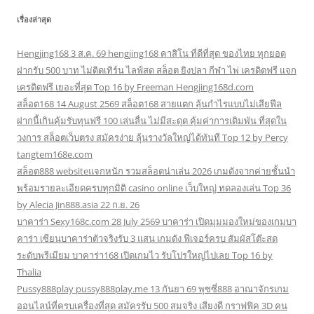
เรื่องล่าสุด
Hengjing168 3 ส.ค. 69 hengjing168 คาสิโน ที่ดีที่สุด ของไทย ทุกยอด
ฝากรับ 500 บาท ไม่ติดเทิร์น ไลฟ์สด สล็อต ยิงปลา กีฬา ไพ่ เครดิตฟรี แจก
เครดิตฟรี เยอะที่สุด Top 16 by Freeman Hengjing168d.com
สล็อต168 14 August 2569 สล็อต168 สายแตก ลุ้นกำไรแบบไม่เสียฟีล
ฝากนี้เกินคุ้มรับทุนฟรี 100 เล่นลื่น ไม่มีสะดุด คุ้มค่าการเดิมพัน ที่สุดใน
วงการ สล็อตเว็บตรง สมัครง่าย ลุ้นรางวัลใหญ่ได้ทันที Top 12 by Percy
tangtem168e.com
สล็อต888 websiteแจกหนัก รวมสล็อตน่าเล่น 2026 เกมดังจากค่ายชั้นนำ
พร้อมรายละเอียดครบทุกมิติ casino online เว็บใหญ่ ทดลองเล่น Top 36
by Alecia Jin888.asia 22 ก.ย. 26
บาคาร่า Sexy168c.com 28 July 2569 บาคาร่า เปิดมุมมองใหม่ของเกมบา
คาร่า เซียนบาคาร่าตัวจริงรับ 3 แสน เกมดัง ฟีเจอร์ครบ สัมผัสโต๊ะสด
ระดับพรีเมียม บาคาร่า168 เปิดเกมไว รับโปรใหญ่ไปเลย Top 16 by
Thalia
Pussy888play pussy888play.me 13 กันยา 69 พุซซี่888 อาณาจักรเกม
ออนไลน์ที่ครบเครื่องที่สุด สมัครรับ 500 สมจริง เสียงดี กราฟฟิค 3D คน