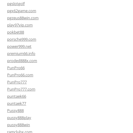
pgslotgolf
pgx62game.com
pgzeus88win.com
play97vip.com
pokbet88
porsche999.com
power999.net
premium66.info
proded888x.com
PunPro66
PunPro66.com
PunPro777
PunPro777.com
puntaek66
puntaek77
Pussy888
pussy888play
pussy888win
ramclubx.com