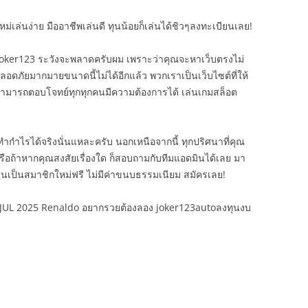
ม่เล่นง่าย มืออาชีพเล่นดี ทุนน้อยก็เล่นได้ชิวๆลงทะเบียนเลย!
ร joker123 ระวังจะพลาดครับผม เพราะว่าคุณจะหาเว็บตรงไม่
ลอดภัยมากมายขนาดนี้ไม่ได้อีกแล้ว พวกเราเป็นเว็บไซต์ที่ให้
ามารถตอบโจทย์ทุกทุกคนมีความต้องการได้ เล่นเกมสล็อต
ย ทำกำไรได้จริงนั่นแหละครับ นอกเหนือจากนี้ ทุกปริศนาที่คุณ
อถ้าหากคุณสงสัยเรื่องใด ก็สอบถามกับทีมแอดมินได้เลย มา
ียนเป็นสมาชิกใหม่ฟรี ไม่มีค่าขนบธรรมเนียม สมัครเลย!
3 JUL 2025 Renaldo อยากรวยต้องลอง joker123autoลงทุนงบ