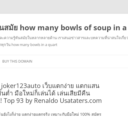
ทันสมัย how many bowls of soup in a
ลและความรู้ทันสมัยในหลากหลายด้าน เราเสนอข่าวสารและบทความที่น่าสนใจเกี่ยวกับเ
าทุกวัน how many bowls in a quart
ข้าม
ไป
BUY THIS DOMAIN
ยัง
เนื้อหา
 joker123auto เว็บแตกง่าย แตกแสน
นต่ำ มือใหม่ก็เล่นได้ เล่นเสียมีคืน
อน! Top 93 by Renaldo Usataters.com
ล่นยังไงก็ง่าย แตกง่ายแตกจริง เหมาะกับมือใหม่ 100% สมัคร