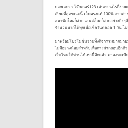
บอกเลยว่า โจ๊กเกอร์123 เล่นอย่างไรก็ง่ายแน
เยี่ยมที่สุดขณะนี้ เว็บตรงแท้ 100% จากค่
สมาชิกใหม่ก็ง่าย เล่นสล็อตก็ง่ายอย่างยิ
จำนวนมากได้ทุกเมื่อเชื่อวันตลอด 1 วัน 
มาพร้อมโปรโมชั่นรวมทั้งกิจกรรมมากมายมา
ไม่มีอย่างน้อยสำหรับเพื่อการฝากถอนอีกด้วยนะ
เว็บไหนให้ท่านได้เท่านี้อีกแล้ว มาลงทะเบ