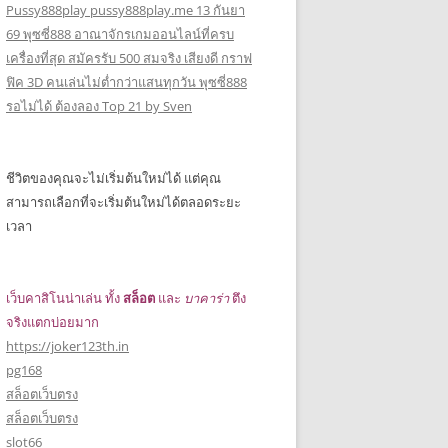
Pussy888play pussy888play.me 13 กันยา
69 พุซซี่888 อาณาจักรเกมออนไลน์ที่ครบ
เครื่องที่สุด สมัครรับ 500 สมจริง เสียงดี กราฟ
ฟิค 3D คนเล่นไม่ต่ำกว่าแสนทุกวัน พุซซี่888
รอไม่ได้ ต้องลอง Top 21 by Sven
ชีวิตของคุณจะไม่เริ่มต้นใหม่ได้ แต่คุณ
สามารถเลือกที่จะเริ่มต้นใหม่ได้ตลอดระยะ
เวลา
เว็บคาสิโนน่าเล่น ทั้ง
สล็อต
และ
บาคาร่า
ตึง
จริงแตกบ่อยมาก
https://joker123th.in
pg168
สล็อตเว็บตรง
สล็อตเว็บตรง
slot66