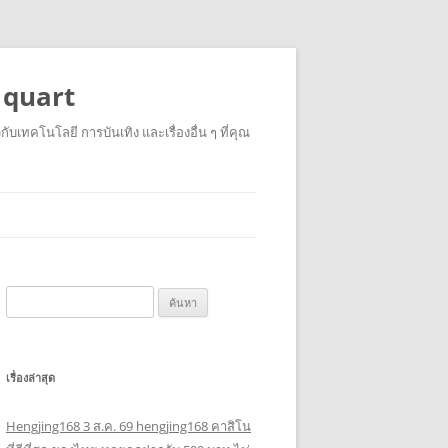
 quart
ทคโนโลยี การบันเทิง และเรื่องอื่น ๆ ที่คุณ
ค้นหา
สำหรับ:
เรื่องล่าสุด
Hengjing168 3 ส.ค. 69 hengjing168 คาสิโน