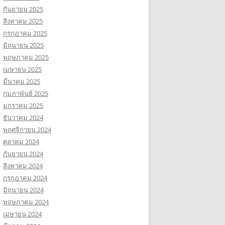
กันยายน 2025
สิงหาคม 2025
กรกฎาคม 2025
มิถุนายน 2025
พฤษภาคม 2025
เมษายน 2025
มีนาคม 2025
กุมภาพันธ์ 2025
มกราคม 2025
ธันวาคม 2024
พฤศจิกายน 2024
ตุลาคม 2024
กันยายน 2024
สิงหาคม 2024
กรกฎาคม 2024
มิถุนายน 2024
พฤษภาคม 2024
เมษายน 2024