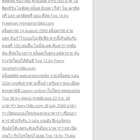
ที่ดีที่สุด ของไทย ทุกยอดฝากรับ 500 บาท ไม่
ติดเทิร์น ไลฟ์สด สล็อต ยิงปลา กีฬา ไพ่ เครดิต
ฟรี แจก เครดิตฟรี เยอะที่สุด Top 16 by
Freeman Hengjing168d.com
สล็อต168 14 August 2569 สล็อต168 สาย
แตก ลุ้นกำไรแบบไม่เสียฟีล ฝากนี้เกินคุ้มรับ
ทุนฟรี 100 เล่นลื่น ไม่มีสะดุด คุ้มค่าการเดิม
พัน ที่สุดในวงการ สล็อตเว็บตรง สมัครง่าย ลุ้น
รางวัลใหญ่ได้ทันที Top 12 by Percy
tangtem168e.com
สล็อต888 websiteแจกหนัก รวมสล็อตน่าเล่น
2026 เกมดังจากค่ายชั้นนำ พร้อมรายละเอียด
ครบทุกมิติ casino online เว็บใหญ่ ทดลองเล่น
Top 36 by Alecia Jin888.asia 22 ก.ย. 26
บาคาร่า Sexy168c.com 28 July 2569 บาคา
ร่า เปิดมุมมองใหม่ของเกมบาคาร่า เซียนบา
คาร่าตัวจริงรับ 3 แสน เกมดัง ฟีเจอร์ครบ
สัมผัสโต๊ะสดระดับพรีเมียม บาคาร่า168 เปิด
เกมไว รับโปรใหญ่ไปเลย Top 16 by Thalia