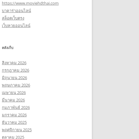
https://www.moviehdthai.com
บาคาร่าออนไลน์
สล็อตเว็บตรง
เว็บหวยออนไลน์
คลังเก็บ
สิงหาคม 2026
กรกฎาคม 2026
มิถุนายน 2026
พฤษภาคม 2026
เมษายน 2026
มีนาคม 2026
กุมภาพันธ์ 2026
มกราคม 2026
ธันวาคม 2025
พฤศจิกายน 2025
ตุลาคม 2025