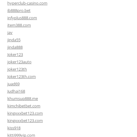
hyperclub-casino.com
ib888pro.bet
infyplus888.com
item388.com
jav
jinda55
jinda888
Joker123
joker123auto
joker123th
Joker123th.com
juad69
Judhai168
khumsup888.me
kimchibetbet.com
kingxxxbet123.com
kingxxxbet123.com
kiss918
kitti999vip.com