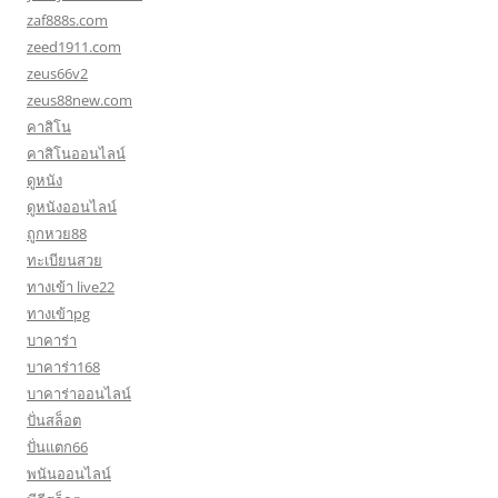
zaf888s.com
zeed1911.com
zeus66v2
zeus88new.com
คาสิโน
คาสิโนออนไลน์
ดูหนัง
ดูหนังออนไลน์
ถูกหวย88
ทะเบียนสวย
ทางเข้า live22
ทางเข้าpg
บาคาร่า
บาคาร่า168
บาคาร่าออนไลน์
ปั่นสล็อต
ปั่นแตก66
พนันออนไลน์