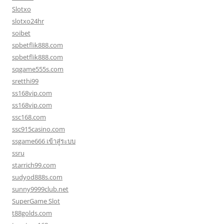
Slotxo
slotxo24hr
soibet
spbetflik888.com
spbetflik888.com
sqgame555s.com
sretthi99
ss168vip.com
ss168vip.com
ssc168.com
ssc915casino.com
ssgame666 เข้าสู่ระบบ
ssru
starrich99.com
sudyod888s.com
sunny9999club.net
SuperGame Slot
t88golds.com