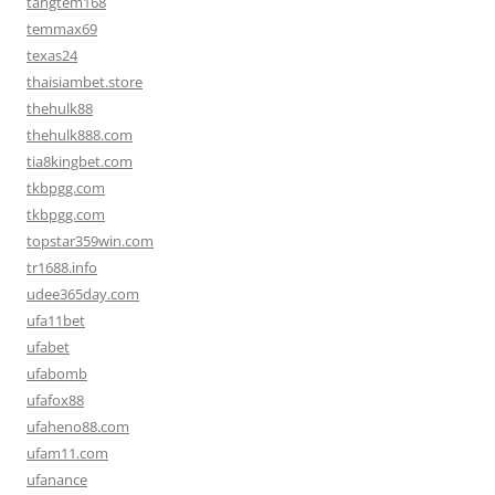
tangtem168
temmax69
texas24
thaisiambet.store
thehulk88
thehulk888.com
tia8kingbet.com
tkbpgg.com
tkbpgg.com
topstar359win.com
tr1688.info
udee365day.com
ufa11bet
ufabet
ufabomb
ufafox88
ufaheno88.com
ufam11.com
ufanance