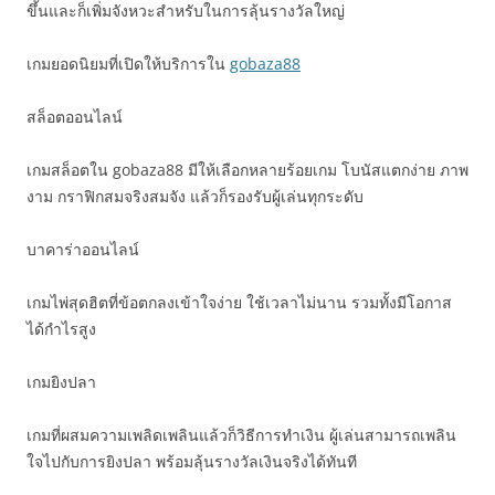
ขึ้นและก็เพิ่มจังหวะสำหรับในการลุ้นรางวัลใหญ่
เกมยอดนิยมที่เปิดให้บริการใน
gobaza88
สล็อตออนไลน์
เกมสล็อตใน gobaza88 มีให้เลือกหลายร้อยเกม โบนัสแตกง่าย ภาพ
งาม กราฟิกสมจริงสมจัง แล้วก็รองรับผู้เล่นทุกระดับ
บาคาร่าออนไลน์
เกมไพ่สุดฮิตที่ข้อตกลงเข้าใจง่าย ใช้เวลาไม่นาน รวมทั้งมีโอกาส
ได้กำไรสูง
เกมยิงปลา
เกมที่ผสมความเพลิดเพลินแล้วก็วิธีการทำเงิน ผู้เล่นสามารถเพลิน
ใจไปกับการยิงปลา พร้อมลุ้นรางวัลเงินจริงได้ทันที