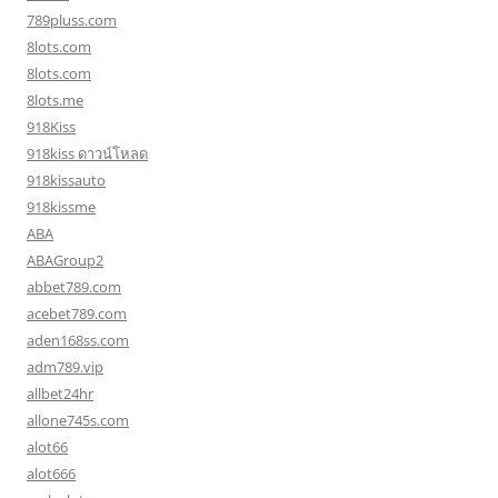
789pluss.com
8lots.com
8lots.com
8lots.me
918Kiss
918kiss ดาวน์โหลด
918kissauto
918kissme
ABA
ABAGroup2
abbet789.com
acebet789.com
aden168ss.com
adm789.vip
allbet24hr
allone745s.com
alot66
alot666