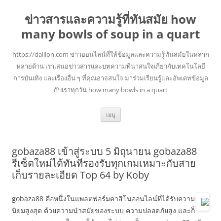
ข่าวสารและความรู้ที่ทันสมัย how
many bowls of soup in a quart
https://dailion.com ข่าวออนไลน์ที่ให้ข้อมูลและความรู้ทันสมัยในหลาก
หลายด้าน เราเสนอข่าวสารและบทความที่น่าสนใจเกี่ยวกับเทคโนโลยี
การบันเทิง และเรื่องอื่น ๆ ที่คุณอาจสนใจ มาร่วมเรียนรู้และอัพเดทข้อมูล
กับเราทุกวัน how many bowls in a quart
ข้าม
เมนู
ไป
ยัง
เนื้อหา
gobaza88 เข้าสู่ระบบ 5 มิถุนายน gobaza88
รีเซ็ตใหม่ได้ทันทีรองรับทุกเกมเหมาะกับสาย
เก็บรายละเอียด Top 64 by Koby
gobaza88 คือหนึ่งในแพลตฟอร์มคาสิโนออนไลน์ที่ได้รับความ
นิยมสูงสุด ด้วยความนำสมัยของระบบ ความปลอดภัยสูง และก็