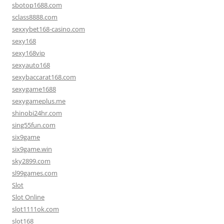
sbotop1688.com
sclass8888.com
sexxybet168-casino.com
sexy168
sexy168vip
sexyauto168
sexybaccarat168.com
sexygame1688
sexygameplus.me
shinobi24hr.com
sing55fun.com
six9game
six9game.win
sky2899.com
sl99games.com
Slot
Slot Online
slot1111ok.com
slot168