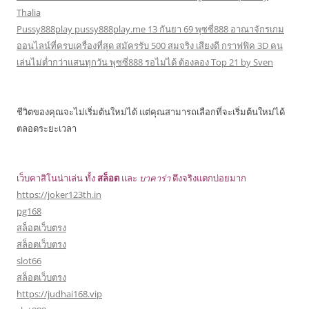
Thalia
Pussy888play pussy888play.me 13 กันยา 69 พุซซี่888 อาณาจักรเกม
ออนไลน์ที่ครบเครื่องที่สุด สมัครรับ 500 สมจริง เสียงดี กราฟฟิค 3D คน
เล่นไม่ต่ำกว่าแสนทุกวัน พุซซี่888 รอไม่ได้ ต้องลอง Top 21 by Sven
ชีวิตของคุณจะไม่เริ่มต้นใหม่ได้ แต่คุณสามารถเลือกที่จะเริ่มต้นใหม่ได้
ตลอดระยะเวลา
เว็บคาสิโนน่าเล่น ทั้ง
สล็อต
และ
บาคาร่า
ตึงจริงแตกบ่อยมาก
https://joker123th.in
pg168
สล็อตเว็บตรง
สล็อตเว็บตรง
slot66
สล็อตเว็บตรง
https://judhai168.vip