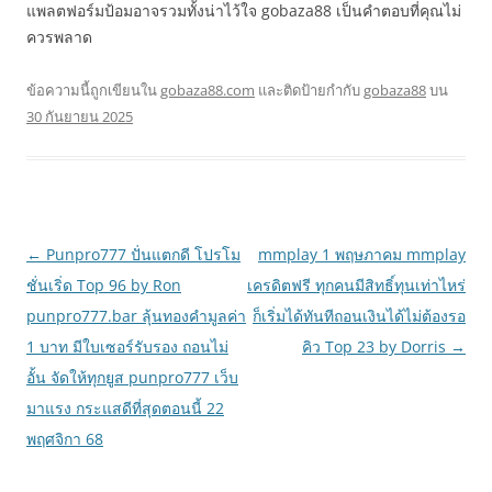
แพลตฟอร์มป้อมอาจรวมทั้งน่าไว้ใจ gobaza88 เป็นคำตอบที่คุณไม่
ควรพลาด
ข้อความนี้ถูกเขียนใน
gobaza88.com
และติดป้ายกำกับ
gobaza88
บน
30 กันยายน 2025
เมนู
←
Punpro777 ปั่นแตกดี โปรโม
mmplay 1 พฤษภาคม mmplay
นำทาง
ชั่นเริ่ด Top 96 by Ron
เครดิตฟรี ทุกคนมีสิทธิ์ทุนเท่าไหร่
เรื่อง
punpro777.bar ลุ้นทองคำมูลค่า
ก็เริ่มได้ทันทีถอนเงินได้ไม่ต้องรอ
1 บาท มีใบเซอร์รับรอง ถอนไม่
คิว Top 23 by Dorris
→
อั้น จัดให้ทุกยูส punpro777 เว็บ
มาแรง กระแสดีที่สุดตอนนี้ 22
พฤศจิกา 68