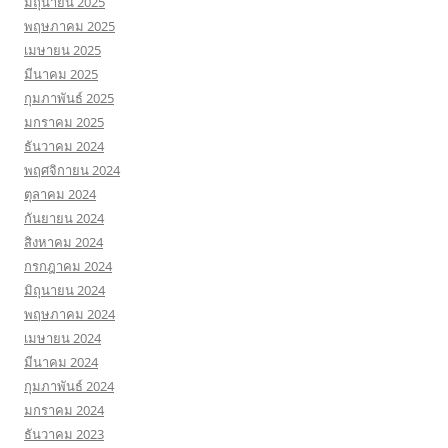
มิถุนายน 2025
พฤษภาคม 2025
เมษายน 2025
มีนาคม 2025
กุมภาพันธ์ 2025
มกราคม 2025
ธันวาคม 2024
พฤศจิกายน 2024
ตุลาคม 2024
กันยายน 2024
สิงหาคม 2024
กรกฎาคม 2024
มิถุนายน 2024
พฤษภาคม 2024
เมษายน 2024
มีนาคม 2024
กุมภาพันธ์ 2024
มกราคม 2024
ธันวาคม 2023