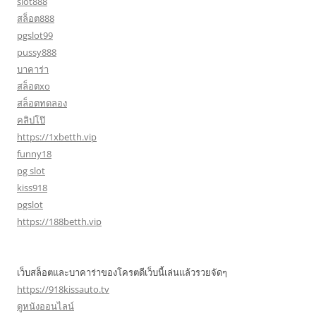
slot888
สล็อต888
pgslot99
pussy888
บาคาร่า
สล็อตxo
สล็อตทดลอง
คลิปโป๊
https://1xbetth.vip
funny18
pg slot
kiss918
pgslot
https://188betth.vip
เว็บสล็อตและบาคาร่าของโครตดีเว็บนี้เล่นแล้วรวยจัดๆ
https://918kissauto.tv
ดูหนังออนไลน์