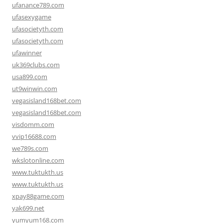
ufanance789.com
ufasexygame
ufasocietyth.com
ufasocietyth.com
ufawinner
uk369clubs.com
usa899.com
ut9winwin.com
vegasisland168bet.com
vegasisland168bet.com
visdomm.com
vvip16688.com
we789s.com
wkslotonline.com
www.tuktukth.us
www.tuktukth.us
xpay88game.com
yak699.net
yumyum168.com