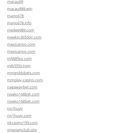
macau69
macau888.win
mario678
mario678.info
medee989.com
meekin365day.com
mexicanoo.com
mexicanoo.com
mfj889xx.com
mib555s.com
mmgoldsbets.com
mmplay-casino.com
nagawaybet.com
niseko168bet.com
niseko168bet.com
no1huay
no1huay.com
okcasino159.com
onesiamclub.site