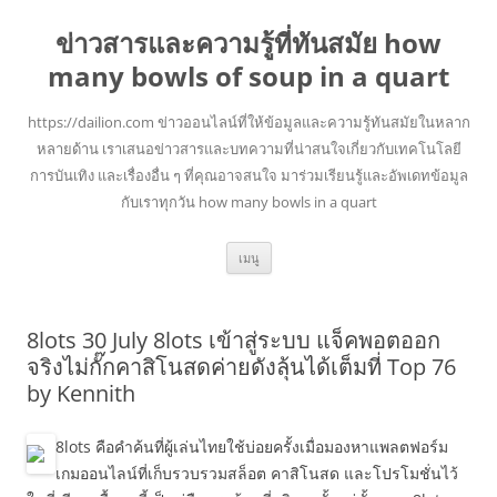
ข่าวสารและความรู้ที่ทันสมัย how
many bowls of soup in a quart
https://dailion.com ข่าวออนไลน์ที่ให้ข้อมูลและความรู้ทันสมัยในหลาก
หลายด้าน เราเสนอข่าวสารและบทความที่น่าสนใจเกี่ยวกับเทคโนโลยี
การบันเทิง และเรื่องอื่น ๆ ที่คุณอาจสนใจ มาร่วมเรียนรู้และอัพเดทข้อมูล
กับเราทุกวัน how many bowls in a quart
ข้าม
เมนู
ไป
ยัง
เนื้อหา
8lots 30 July 8lots เข้าสู่ระบบ แจ็คพอตออก
จริงไม่กั๊กคาสิโนสดค่ายดังลุ้นได้เต็มที่ Top 76
by Kennith
8lots คือคำค้นที่ผู้เล่นไทยใช้บ่อยครั้งเมื่อมองหาแพลตฟอร์ม
เกมออนไลน์ที่เก็บรวบรวมสล็อต คาสิโนสด และโปรโมชั่นไว้