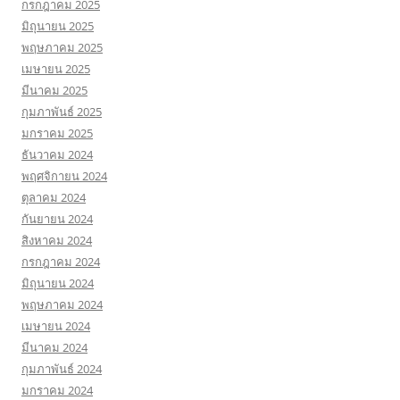
กรกฎาคม 2025
มิถุนายน 2025
พฤษภาคม 2025
เมษายน 2025
มีนาคม 2025
กุมภาพันธ์ 2025
มกราคม 2025
ธันวาคม 2024
พฤศจิกายน 2024
ตุลาคม 2024
กันยายน 2024
สิงหาคม 2024
กรกฎาคม 2024
มิถุนายน 2024
พฤษภาคม 2024
เมษายน 2024
มีนาคม 2024
กุมภาพันธ์ 2024
มกราคม 2024