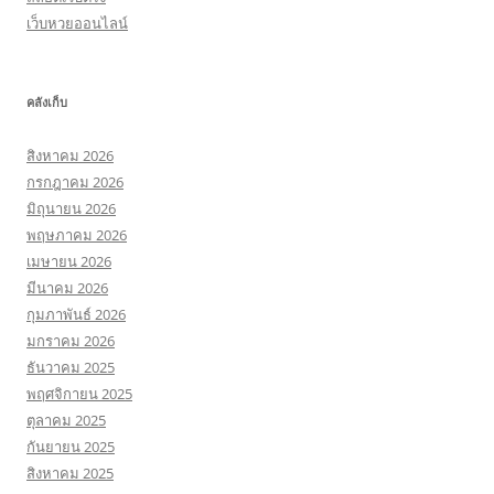
เว็บหวยออนไลน์
คลังเก็บ
สิงหาคม 2026
กรกฎาคม 2026
มิถุนายน 2026
พฤษภาคม 2026
เมษายน 2026
มีนาคม 2026
กุมภาพันธ์ 2026
มกราคม 2026
ธันวาคม 2025
พฤศจิกายน 2025
ตุลาคม 2025
กันยายน 2025
สิงหาคม 2025