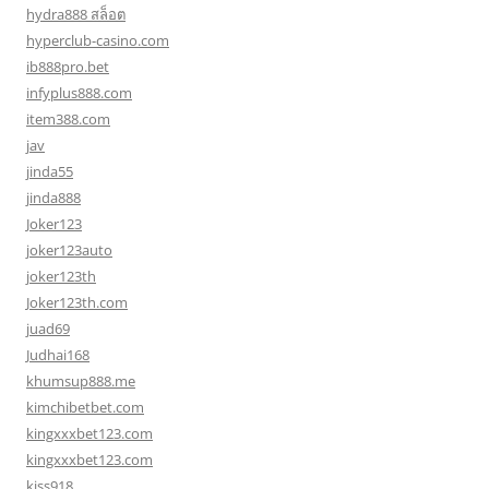
hydra888 สล็อต
hyperclub-casino.com
ib888pro.bet
infyplus888.com
item388.com
jav
jinda55
jinda888
Joker123
joker123auto
joker123th
Joker123th.com
juad69
Judhai168
khumsup888.me
kimchibetbet.com
kingxxxbet123.com
kingxxxbet123.com
kiss918