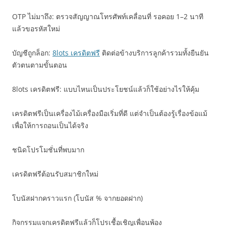
OTP ไม่มาถึง: ตรวจสัญญาณโทรศัพท์เคลื่อนที่ รอคอย 1–2 นาที
แล้วขอรหัสใหม่
บัญชีถูกล็อก:
8lots เครดิตฟรี
ติดต่อข้างบริการลูกค้ารวมทั้งยืนยัน
ตัวตนตามขั้นตอน
8lots เครดิตฟรี: แบบไหนเป็นประโยชน์แล้วก็ใช้อย่างไรให้คุ้ม
เครดิตฟรีเป็นเครื่องไม้เครื่องมือเริ่มที่ดี แต่จำเป็นต้องรู้เรื่องข้อแม้
เพื่อให้การถอนเป็นได้จริง
ชนิดโปรโมชั่นที่พบมาก
เครดิตฟรีต้อนรับสมาชิกใหม่
โบนัสฝากคราวแรก (โบนัส % จากยอดฝาก)
กิจกรรมแจกเครดิตฟรีแล้วก็โปรเชื้อเชิญเพื่อนพ้อง