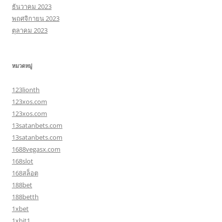
ธันวาคม 2023
พฤศจิกายน 2023
ตุลาคม 2023
หมวดหมู่
123lionth
123xos.com
123xos.com
13satanbets.com
13satanbets.com
1688vegasx.com
168slot
168สล็อต
188bet
188betth
1xbet
1xbit1