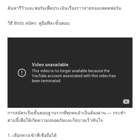
ค้นหารีวิวและฟอรัมเพื่อประเมินเรื่องราวจ่ายของแพลตฟอร์ม
วิธี 8lots สมัคร: คู่มือทีละขั้นตอน
การสมัครเป็นขั้นตอนฐานรากที่ทุกคนจำเป็นต้องผ่าน — กระทำ
ตามนี้เพื่อให้เกิดความปลอดภัยและก็สบายเร็วทันใจ
1. เลือกทางเข้าที่เชื่อถือได้