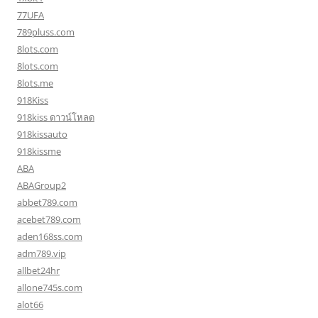
77UFA
789pluss.com
8lots.com
8lots.com
8lots.me
918Kiss
918kiss ดาวน์โหลด
918kissauto
918kissme
ABA
ABAGroup2
abbet789.com
acebet789.com
aden168ss.com
adm789.vip
allbet24hr
allone745s.com
alot66