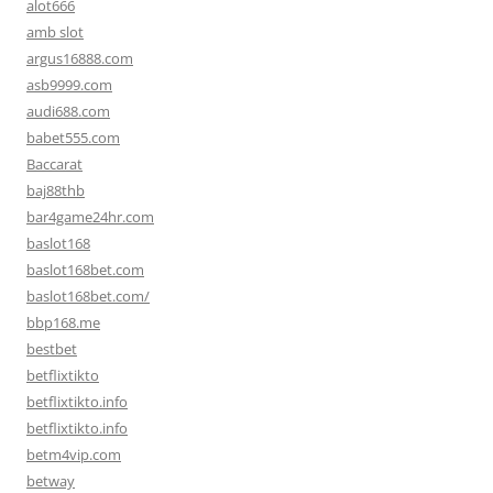
alot666
amb slot
argus16888.com
asb9999.com
audi688.com
babet555.com
Baccarat
baj88thb
bar4game24hr.com
baslot168
baslot168bet.com
baslot168bet.com/
bbp168.me
bestbet
betflixtikto
betflixtikto.info
betflixtikto.info
betm4vip.com
betway