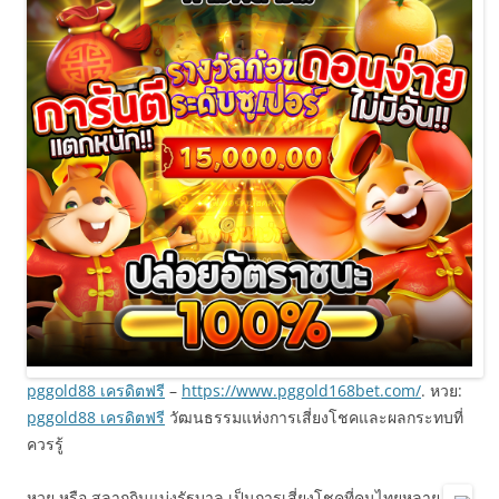
pggold88 เครดิตฟรี
–
https://www.pggold168bet.com/
. หวย:
pggold88 เครดิตฟรี
วัฒนธรรมแห่งการเสี่ยงโชคและผลกระทบที่
ควรรู้
หวย หรือ สลากกินแบ่งรัฐบาล เป็นการเสี่ยงโชคที่คนไทยหลาย