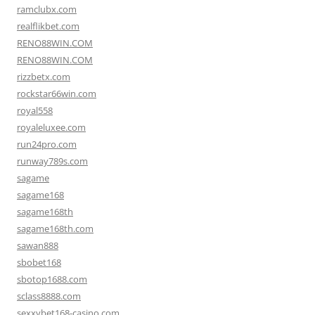
ramclubx.com
realflikbet.com
RENO88WIN.COM
RENO88WIN.COM
rizzbetx.com
rockstar66win.com
royal558
royaleluxee.com
run24pro.com
runway789s.com
sagame
sagame168
sagame168th
sagame168th.com
sawan888
sbobet168
sbotop1688.com
sclass8888.com
sexxybet168-casino.com