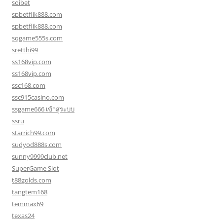
soibet
spbetflik888.com
spbetflik888.com
sqgame555s.com
sretthi99
ss168vip.com
ss168vip.com
ssc168.com
ssc915casino.com
ssgame666 เข้าสู่ระบบ
ssru
starrich99.com
sudyod888s.com
sunny9999club.net
SuperGame Slot
t88golds.com
tangtem168
temmax69
texas24