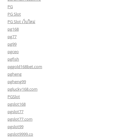
PG
PG Slot
PG Slot เว็บใหม่
pg168
pg77
pg99
pgceo
pgfish
pggold168bet.com
pgheng
pgheng99
pglucky168.com
PGSlot
pgslot168
pgslot77
pgslot77.com
pgslot99
pgslot9999.co