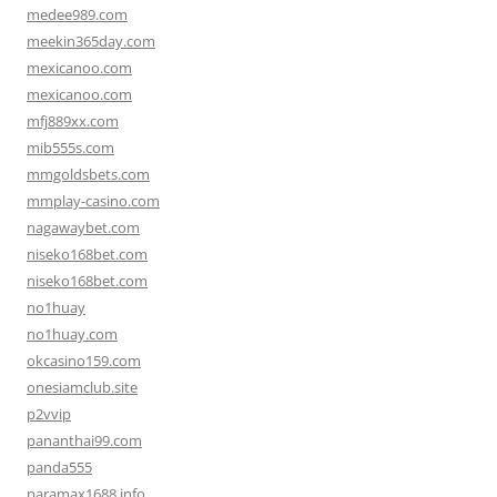
medee989.com
meekin365day.com
mexicanoo.com
mexicanoo.com
mfj889xx.com
mib555s.com
mmgoldsbets.com
mmplay-casino.com
nagawaybet.com
niseko168bet.com
niseko168bet.com
no1huay
no1huay.com
okcasino159.com
onesiamclub.site
p2vvip
pananthai99.com
panda555
paramax1688.info