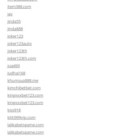
item388.com
jav
jinda55
jinda888
Joker123
joker123auto
joker123th
Joker123th.com
juad69
Judhai168
khumsup888.me
kimchibetbet.com
kingxxxbet123.com
kingxxxbet123.com
kiss918
kitti999vip.com
lalikabetsgame.com
lalikabetsgame.com