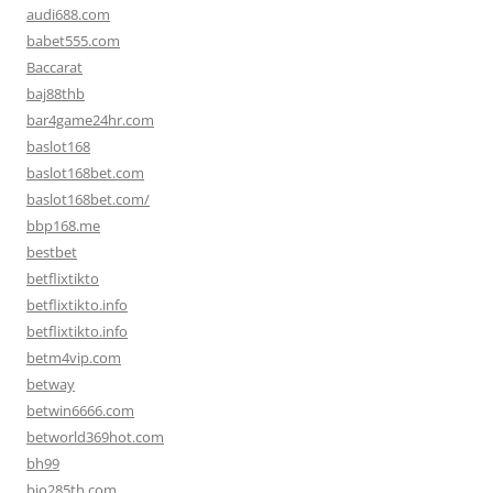
audi688.com
babet555.com
Baccarat
baj88thb
bar4game24hr.com
baslot168
baslot168bet.com
baslot168bet.com/
bbp168.me
bestbet
betflixtikto
betflixtikto.info
betflixtikto.info
betm4vip.com
betway
betwin6666.com
betworld369hot.com
bh99
bio285th.com