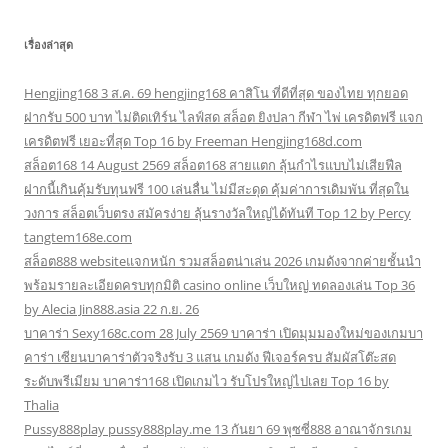
เรื่องล่าสุด
Hengjing168 3 ส.ค. 69 hengjing168 คาสิโน ที่ดีที่สุด ของไทย ทุกยอด
ฝากรับ 500 บาท ไม่ติดเทิร์น ไลฟ์สด สล็อต ยิงปลา กีฬา ไพ่ เครดิตฟรี แจก
เครดิตฟรี เยอะที่สุด Top 16 by Freeman Hengjing168d.com
สล็อต168 14 August 2569 สล็อต168 สายแตก ลุ้นกำไรแบบไม่เสียฟีล
ฝากนี้เกินคุ้มรับทุนฟรี 100 เล่นลื่น ไม่มีสะดุด คุ้มค่าการเดิมพัน ที่สุดใน
วงการ สล็อตเว็บตรง สมัครง่าย ลุ้นรางวัลใหญ่ได้ทันที Top 12 by Percy
tangtem168e.com
สล็อต888 websiteแจกหนัก รวมสล็อตน่าเล่น 2026 เกมดังจากค่ายชั้นนำ
พร้อมรายละเอียดครบทุกมิติ casino online เว็บใหญ่ ทดลองเล่น Top 36
by Alecia Jin888.asia 22 ก.ย. 26
บาคาร่า Sexy168c.com 28 July 2569 บาคาร่า เปิดมุมมองใหม่ของเกมบา
คาร่า เซียนบาคาร่าตัวจริงรับ 3 แสน เกมดัง ฟีเจอร์ครบ สัมผัสโต๊ะสด
ระดับพรีเมียม บาคาร่า168 เปิดเกมไว รับโปรใหญ่ไปเลย Top 16 by
Thalia
Pussy888play pussy888play.me 13 กันยา 69 พุซซี่888 อาณาจักรเกม