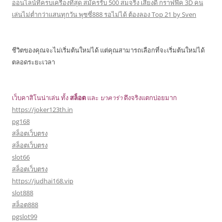
ออนไลน์ที่ครบเครื่องที่สุด สมัครรับ 500 สมจริง เสียงดี กราฟฟิค 3D คน
เล่นไม่ต่ำกว่าแสนทุกวัน พุซซี่888 รอไม่ได้ ต้องลอง Top 21 by Sven
ชีวิตของคุณจะไม่เริ่มต้นใหม่ได้ แต่คุณสามารถเลือกที่จะเริ่มต้นใหม่ได้
ตลอดระยะเวลา
เว็บคาสิโนน่าเล่น ทั้ง
สล็อต
และ
บาคาร่า
ตึงจริงแตกบ่อยมาก
https://joker123th.in
pg168
สล็อตเว็บตรง
สล็อตเว็บตรง
slot66
สล็อตเว็บตรง
https://judhai168.vip
slot888
สล็อต888
pgslot99