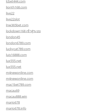
lcbet444.com
lionth168.com
live22
live22slot
lnw365bet.com
lockdown168 เข้าสู่ระบบ
london45
london6789.com
luckycat789.com
luis16888.com
lux555.net
lux555.net
m4newonline.com
m4newonline.com
mac1bet789.com
macau69
macau888.win
mario678
mario678.info