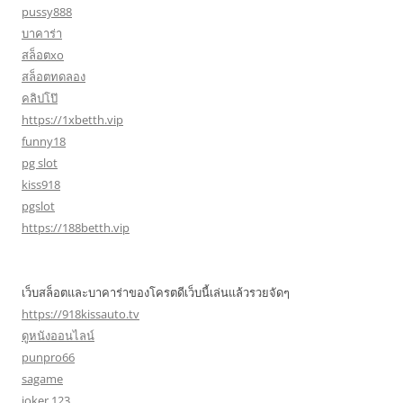
pussy888
บาคาร่า
สล็อตxo
สล็อตทดลอง
คลิปโป๊
https://1xbetth.vip
funny18
pg slot
kiss918
pgslot
https://188betth.vip
เว็บสล็อตและบาคาร่าของโครตดีเว็บนี้เล่นแล้วรวยจัดๆ
https://918kissauto.tv
ดูหนังออนไลน์
punpro66
sagame
joker 123