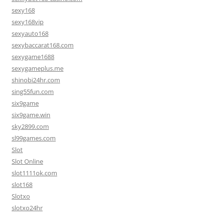
sexy168
sexy168vip
sexyauto168
sexybaccarat168.com
sexygame1688
sexygameplus.me
shinobi24hr.com
sing55fun.com
six9game
six9game.win
sky2899.com
sl99games.com
Slot
Slot Online
slot1111ok.com
slot168
Slotxo
slotxo24hr