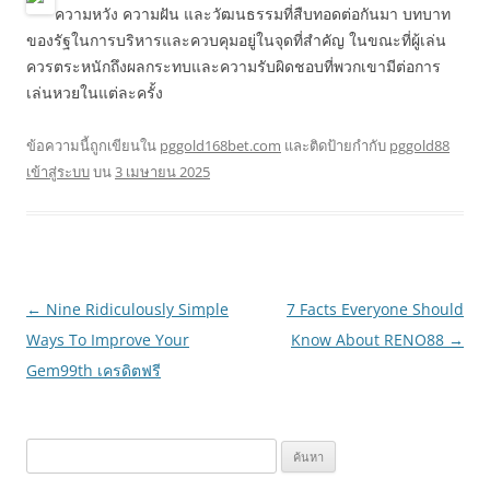
ความหวัง ความฝัน และวัฒนธรรมที่สืบทอดต่อกันมา บทบาท
ของรัฐในการบริหารและควบคุมอยู่ในจุดที่สำคัญ ในขณะที่ผู้เล่น
ควรตระหนักถึงผลกระทบและความรับผิดชอบที่พวกเขามีต่อการ
เล่นหวยในแต่ละครั้ง
ข้อความนี้ถูกเขียนใน
pggold168bet.com
และติดป้ายกำกับ
pggold88
เข้าสู่ระบบ
บน
3 เมษายน 2025
เมนู
←
Nine Ridiculously Simple
7 Facts Everyone Should
นำทาง
Ways To Improve Your
Know About RENO88
→
เรื่อง
Gem99th เครดิตฟรี
ค้นหา
สำหรับ: