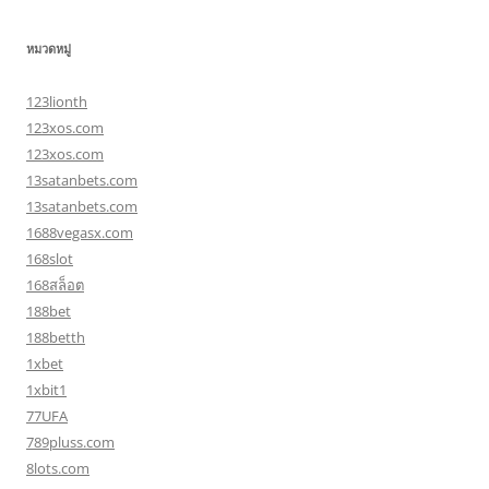
หมวดหมู่
123lionth
123xos.com
123xos.com
13satanbets.com
13satanbets.com
1688vegasx.com
168slot
168สล็อต
188bet
188betth
1xbet
1xbit1
77UFA
789pluss.com
8lots.com