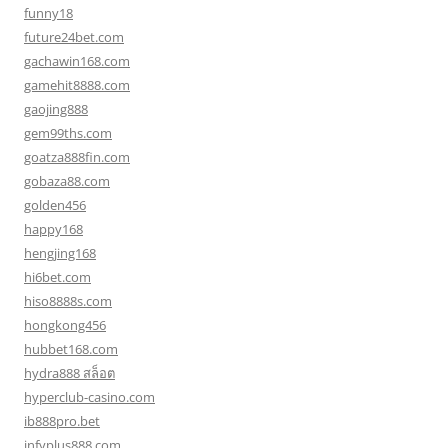
funny18
future24bet.com
gachawin168.com
gamehit8888.com
gaojing888
gem99ths.com
goatza888fin.com
gobaza88.com
golden456
happy168
hengjing168
hi6bet.com
hiso8888s.com
hongkong456
hubbet168.com
hydra888 สล็อต
hyperclub-casino.com
ib888pro.bet
infyplus888.com