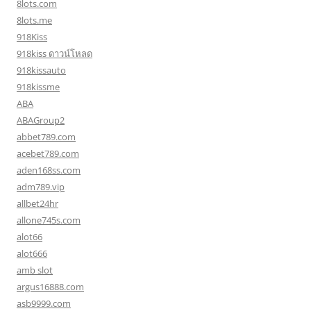
8lots.com
8lots.me
918Kiss
918kiss ดาวน์โหลด
918kissauto
918kissme
ABA
ABAGroup2
abbet789.com
acebet789.com
aden168ss.com
adm789.vip
allbet24hr
allone745s.com
alot66
alot666
amb slot
argus16888.com
asb9999.com