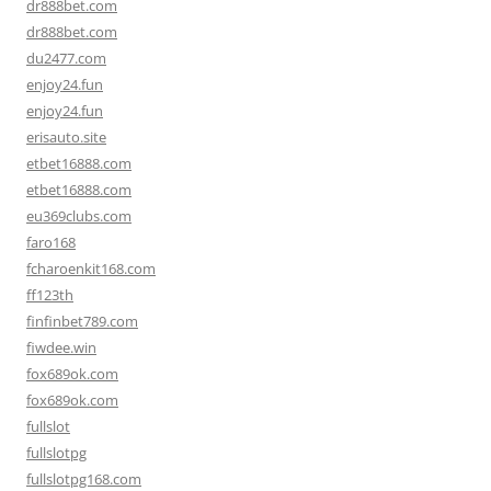
dr888bet.com
dr888bet.com
du2477.com
enjoy24.fun
enjoy24.fun
erisauto.site
etbet16888.com
etbet16888.com
eu369clubs.com
faro168
fcharoenkit168.com
ff123th
finfinbet789.com
fiwdee.win
fox689ok.com
fox689ok.com
fullslot
fullslotpg
fullslotpg168.com