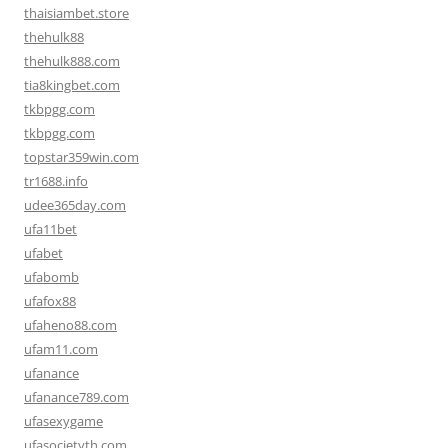
thaisiambet.store
thehulk88
thehulk888.com
tia8kingbet.com
tkbpgg.com
tkbpgg.com
topstar359win.com
tr1688.info
udee365day.com
ufa11bet
ufabet
ufabomb
ufafox88
ufaheno88.com
ufam11.com
ufanance
ufanance789.com
ufasexygame
ufasocietyth.com