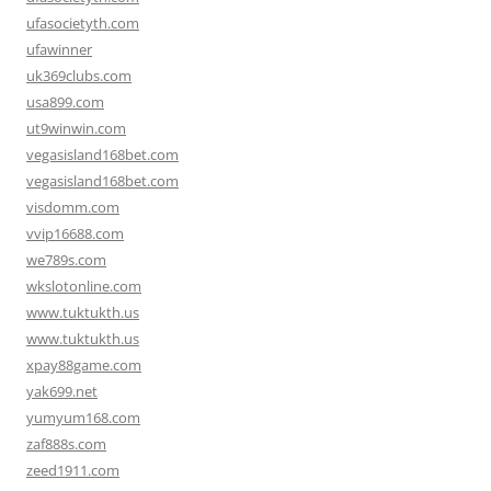
ufasocietyth.com
ufawinner
uk369clubs.com
usa899.com
ut9winwin.com
vegasisland168bet.com
vegasisland168bet.com
visdomm.com
vvip16688.com
we789s.com
wkslotonline.com
www.tuktukth.us
www.tuktukth.us
xpay88game.com
yak699.net
yumyum168.com
zaf888s.com
zeed1911.com