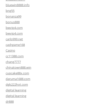
bluewin8888.info
bng55
bonanza99
bonus888
bwvip4.com
bwvip4.com
carlo999.net
cashgame168
Casino
cc11388.com
chang7777
chinatown888.win
cupcake88x.com
daruma1688.com
dgb222hot.com
digital learning
digital learning
dr888