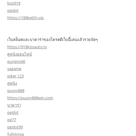
kiss918
pgslot
https://188betth.vip
เว็บสล็อตและบาคาร่าของโครตดีเว็บนี้เล่นแล้วรวยจัดๆ
https://918kissauto.tv
ดูหนังออนไลน์
punpro66
sagame
joker 123
ดูหนัง
pussy888
https://pussy888win.com
บาคาร่า
pgslot
pg77
pgslot99
fullslotpg