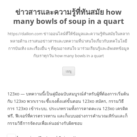
ข่าวสารและความรู้ที่ทันสมัย how
many bowls of soup in a quart
https://dailion.com ข่าวออนไลน์ที่ให้ข้อมูลและความรู้ทันสมัยในหลาก
หลายด้าน เราเสนอข่าวสารและบทความที่น่าสนใจเกี่ยวกับเทคโนโลยี
การบันเทิง และเรื่องอื่น ๆ ที่คุณอาจสนใจ มาร่วมเรียนรู้และอัพเดทข้อมูล
กับเราทุกวัน how many bowls in a quart
ข้าม
เมนู
ไป
ยัง
เนื้อหา
123xo — บทความนี้เป็นคู่มือฉบับสมบูรณ์สำหรับผู้ที่ต้องการเริ่มต้น
กับ 123xo พวกเราจะชี้แจงตั้งแต่ขั้นตอน 123xo สมัคร, กรรมวิธี
การ 123xo เข้าระบบ, ประเภทรวมทั้งการคาดคะเน 123xo เครดิต
ฟรี, ฟีเจอร์ที่ควรตรวจทาน และก็แบบอย่างการคำนวณเทิร์นและก็
กรรมวิธีการจัดงบเพื่อเล่นอย่างรับผิดชอบ