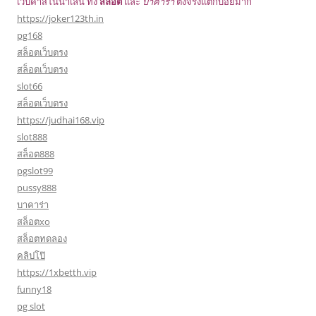
เว็บคาสิโนน่าเล่น ทั้ง
สล็อต
และ
บาคาร่า
ตึงจริงแตกบ่อยมาก
https://joker123th.in
pg168
สล็อตเว็บตรง
สล็อตเว็บตรง
slot66
สล็อตเว็บตรง
https://judhai168.vip
slot888
สล็อต888
pgslot99
pussy888
บาคาร่า
สล็อตxo
สล็อตทดลอง
คลิปโป๊
https://1xbetth.vip
funny18
pg slot