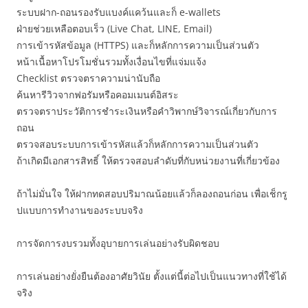
ระบบฝาก-ถอนรองรับแบงค์แคว้นและก็ e-wallets
ฝ่ายช่วยเหลือตอบเร็ว (Live Chat, LINE, Email)
การเข้ารหัสข้อมูล (HTTPS) และก็หลักการความเป็นส่วนตัว
หน้าเนื้อหาโปรโมชั่นรวมทั้งเงื่อนไขที่แจ่มแจ้ง
Checklist ตรวจตราความน่านับถือ
ค้นหารีวิวจากฟอรัมหรือคอมเมนต์อิสระ
ตรวจตราประวัติการชำระเงินหรือคำวิพากษ์วิจารณ์เกี่ยวกับการ
ถอน
ตรวจสอบระบบการเข้ารหัสแล้วก็หลักการความเป็นส่วนตัว
ถ้าเกิดมีเอกสารสิทธิ์ ให้ตรวจสอบลำดับที่กับหน่วยงานที่เกี่ยวข้อง
ถ้าไม่มั่นใจ ให้ฝากทดสอบปริมาณน้อยแล้วก็ลองถอนก่อน เพื่อเช็กรู
ปแบบการทำงานของระบบจริง
การจัดการงบรวมทั้งอุบายการเล่นอย่างรับผิดชอบ
การเล่นอย่างยั่งยืนต้องอาศัยวินัย ตั้งแต่นี้ต่อไปเป็นแนวทางที่ใช้ได้
จริง