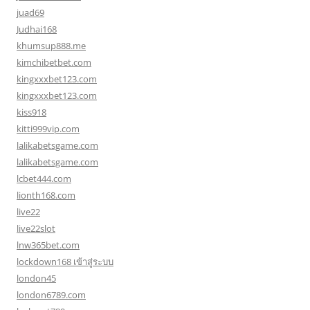
juad69
Judhai168
khumsup888.me
kimchibetbet.com
kingxxxbet123.com
kingxxxbet123.com
kiss918
kitti999vip.com
lalikabetsgame.com
lalikabetsgame.com
lcbet444.com
lionth168.com
live22
live22slot
lnw365bet.com
lockdown168 เข้าสู่ระบบ
london45
london6789.com