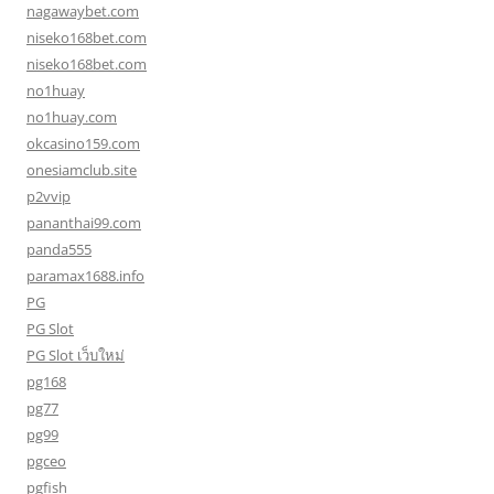
nagawaybet.com
niseko168bet.com
niseko168bet.com
no1huay
no1huay.com
okcasino159.com
onesiamclub.site
p2vvip
pananthai99.com
panda555
paramax1688.info
PG
PG Slot
PG Slot เว็บใหม่
pg168
pg77
pg99
pgceo
pgfish