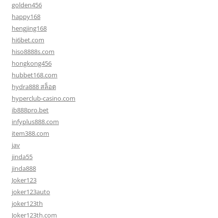
golden456
happy168
hengjing168
hi6bet.com
hiso8888s.com
hongkong456
hubbet168.com
hydra888 สล็อต
hyperclub-casino.com
ib888pro.bet
infyplus888.com
item388.com
jav
jinda55
jinda888
Joker123
joker123auto
joker123th
Joker123th.com