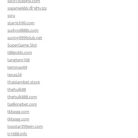
ssc915casino.com
ssgame666 เข้าสู่ระบบ
ssru
starrich99.com
sudyod888s.com
sunny9999club.net
SuperGame Slot
t88golds.com
tangtem168
temmax69
texas24
thaisiambet.store
thehulk88
thehulk888.com
tia8kingbet.com
tkbpgg.com
tkbpgg.com
topstar359win.com
tr1688.info