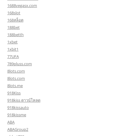
1688vegasx.com
168slot
168สล็อต
188bet
188betth
1xbet
1xbit1
77UFA
789pluss.com
8lots.com
8lots.com
8lots.me
918Kiss
918kiss ดาวน์โหลด
918kissauto
918kissme
ABA
ABAGroup2