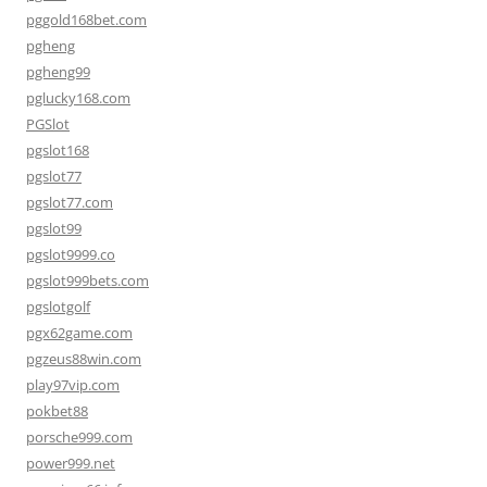
pggold168bet.com
pgheng
pgheng99
pglucky168.com
PGSlot
pgslot168
pgslot77
pgslot77.com
pgslot99
pgslot9999.co
pgslot999bets.com
pgslotgolf
pgx62game.com
pgzeus88win.com
play97vip.com
pokbet88
porsche999.com
power999.net