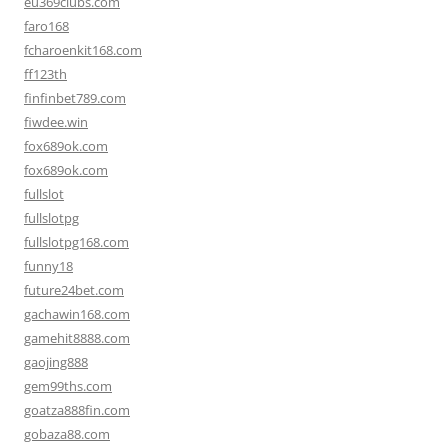
eu369clubs.com
faro168
fcharoenkit168.com
ff123th
finfinbet789.com
fiwdee.win
fox689ok.com
fox689ok.com
fullslot
fullslotpg
fullslotpg168.com
funny18
future24bet.com
gachawin168.com
gamehit8888.com
gaojing888
gem99ths.com
goatza888fin.com
gobaza88.com