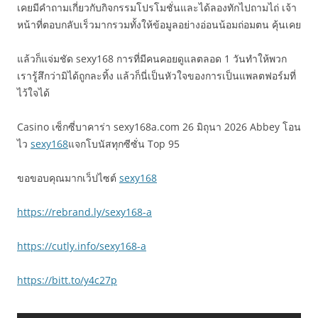
เคยมีคำถามเกี่ยวกับกิจกรรมโปรโมชั่นและได้ลองทักไปถามไถ่ เจ้า
หน้าที่ตอบกลับเร็วมากรวมทั้งให้ข้อมูลอย่างอ่อนน้อมถ่อมตน คุ้นเคย
แล้วก็แจ่มชัด sexy168 การที่มีคนคอยดูแลตลอด 1 วันทำให้พวก
เรารู้สึกว่ามิได้ถูกละทิ้ง แล้วก็นี่เป็นหัวใจของการเป็นแพลตฟอร์มที่
ไว้ใจได้
Casino เซ็กซี่บาคาร่า sexy168a.com 26 มิถุนา 2026 Abbey โอน
ไว
sexy168
แจกโบนัสทุกซีซั่น Top 95
ขอขอบคุณมากเว็ปไซต์
sexy168
https://rebrand.ly/sexy168-a
https://cutly.info/sexy168-a
https://bitt.to/y4c27p