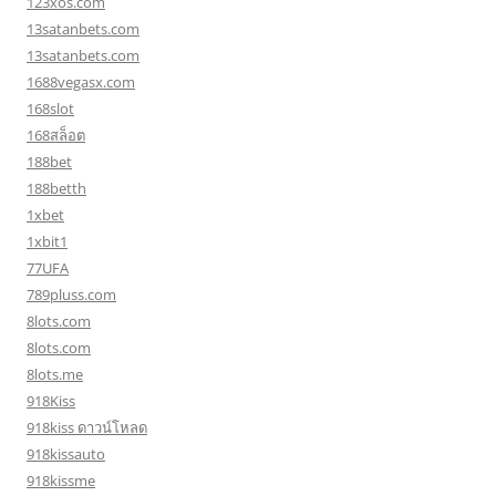
123xos.com
13satanbets.com
13satanbets.com
1688vegasx.com
168slot
168สล็อต
188bet
188betth
1xbet
1xbit1
77UFA
789pluss.com
8lots.com
8lots.com
8lots.me
918Kiss
918kiss ดาวน์โหลด
918kissauto
918kissme