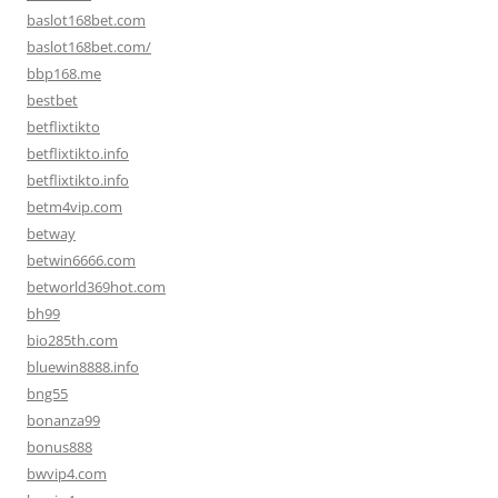
baslot168bet.com
baslot168bet.com/
bbp168.me
bestbet
betflixtikto
betflixtikto.info
betflixtikto.info
betm4vip.com
betway
betwin6666.com
betworld369hot.com
bh99
bio285th.com
bluewin8888.info
bng55
bonanza99
bonus888
bwvip4.com