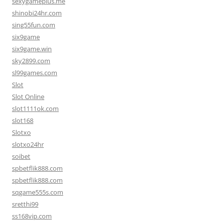
sexygameplus.me
shinobi24hr.com
sing55fun.com
six9game
six9game.win
sky2899.com
sl99games.com
Slot
Slot Online
slot1111ok.com
slot168
Slotxo
slotxo24hr
soibet
spbetflik888.com
spbetflik888.com
sqgame555s.com
sretthi99
ss168vip.com