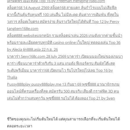
เครดิตฟรี เยอะที่สุด Top 16 by Freeman Hengjing168d.com
สล็อต168 14 August 2569 สล็อต168 สายแตก ลุ้นกำไรแบบไม่เสียฟีล
ฝากนี้เกินคุ้มรับทุนฟรี 100 เล่นลื่น ไม่มีสะดุด คุ้มค่าการเดิมพัน ที่สุดใน
วงการ สล็อตเว็บตรง สมัครง่าย ลุ้นรางวัลใหญ่ได้ทันที Top 12 by Percy
tangtem168e.com
สล็อต888 websiteแจกหนัก รวมสล็อตน่าเล่น 2026 เกมดังจากค่ายชั้นนำ
พร้อมรายละเอียดครบทุกมิติ casino online เว็บใหญ่ ทดลองเล่น Top 36
by Alecia Jin888.asia 22 ก.ย. 26
บาคาร่า Sexy168c.com 28 July 2569 บาคาร่า เปิดมุมมองใหม่ของเกมบา
คาร่า เซียนบาคาร่าตัวจริงรับ 3 แสน เกมดัง ฟีเจอร์ครบ สัมผัสโต๊ะสด
ระดับพรีเมียม บาคาร่า168 เปิดเกมไว รับโปรใหญ่ไปเลย Top 16 by
Thalia
Pussy888play pussy888play.me 13 กันยา 69 พุซซี่888 อาณาจักรเกม
ออนไลน์ที่ครบเครื่องที่สุด สมัครรับ 500 สมจริง เสียงดี กราฟฟิค 3D คน
เล่นไม่ต่ำกว่าแสนทุกวัน พุซซี่888 รอไม่ได้ ต้องลอง Top 21 by Sven
ชีวิตของคุณจะไม่เริ่มต้นใหม่ได้ แต่คุณสามารถเลือกที่จะเริ่มต้นใหม่ได้
ตลอดระยะเวลา