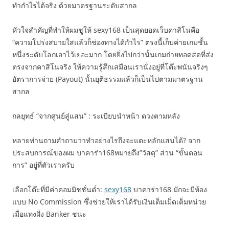
ทำกำไรได้จริง ด้วยมาตรฐานระดับสากล
หัวใจสำคัญที่ทำให้ผมชูให้ sexy168 เป็นสุดยอดเว็บคาสิโนคือ
“ความโปร่งสบายใสแล้วก็ช่องทางได้กำไร” ตรงนี้เก็บค่ายเกมชั้น
หนึ่งระดับโลกเอาไว้เยอะมาก โดยยิ่งไปกว่านั้นเกมถ่ายทอดสดที่ส่ง
ตรงจากคาสิโนจริง ให้ความรู้สึกเสมือนเรานั่งอยู่ที่โต๊ะพนันจริงๆ
อัตราการจ่าย (Payout) นั้นยุติธรรมแล้วก็เป็นไปตามมาตรฐาน
สากล
กลยุทธ์ “จากศูนย์สู่แสน” : ระเบียบนำหน้า ดวงตามหลัง
หลายท่านถามคำถามว่าทำอย่างไรถึงจะแตะหลักแสนได้? จาก
ประสบการณ์ของผม บาคาร่า168หมายถึง”วัสดุ” ส่วน “ขั้นตอน
การ” อยู่ที่ตัวเราครับ
เลือกโต๊ะที่มีค่าคอมมิชชั่นต่ำ:
sexy168
บาคาร่า168 มักจะมีห้อง
แบบ No Commission ซึ่งช่วยให้เราได้รับเงินเต็มเม็ดเต็มหน่วย
เมื่อแทงฝั่ง Banker ชนะ