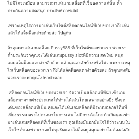
ไม่มีใครเหมือน สามารถมาเล่นเกมสล็อตที่เว็ของเราแค่นั้น ค้ำ
ประกันความสดสนุก ประสิทธิภาพเลิศ
เพราะเหตุไรการมาเล่นเว็บไซต์สล็อตออนไลน์ที่เว็บของเราถึงเล่น
แล้วได้แจ็คพ็อตง่ายด้วยล่ะ ไปดูกัน
ถ้าคุณมาเล่นเกมสล็อต Pussy888 ที่เว็บไซต์ของพวกเรา พวกเรา
ค้ำประกันว่าคุณจะได้เล่นเกมpussy slotที่มีความ สดใหม่ สนุก
แถมแจ็คพ็อตแตกง่ายอีกด้วย แล้วคุณสงสัยบ้างหรือไม่ว่าเพราะเหตุ
ไรเว็บสล็อตของพวกเรา ถึงได้แจ็คพ็อตแตกง่ายด้วยล่ะ ถ้าคุณสงสัย
พวกเราจะพาคุณไปหาคำตอบ
-สล็อตออนไลน์ที่เว็บของพวกเรา จัดว่าเป็นสล็อตแท้ที่นำเข้าเกม
สล็อตมาจากต่างประเทศให้ท่านได้เล่นโดยเฉพาะอย่างยิ่ง ซึ่งจุด
เด่นของสล็อตแท้เป็น คุณจะได้เล่นเกมสล็อตที่มีระบบอัลกอริทึ่มที่
เที่ยงธรรม ตรงไปตรงมาในการเล่น ไม่มีการฉ้อโกง ถ้าเกิดคุณเข้า
มาเล่นเกมสล็อตแท้ที่เว็บของเรา คุณต้องมั่นอกมั่นใจได้ว่าระบบใน
เว็บไซต์ของพวกเราจะไม่ทุจริตและไม่ล็อคยูสคุณอย่างไม่ต้องสงสัย