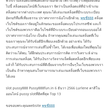
พวกเรามีสล็อตแจ็คพ็อตแตกง่ายอีกด้วย เพราะเหตุว่าเหตุผลดังต่อ
ไปนี้ สล็อตออนไลน์ที่เว็บของเรา จัดว่าเป็นสล็อตแท้ที่นำเข้าเกม
สล็อตมาจากต่างประเทศ คุณจะได้เล่นเกมสล็อตที่มีระบบระเบียบ
อัลกอริทึ่มที่เที่ยงธรรม ปราศจากการฉ้อโกงอีกด้วย,
พุชชี่888
สล็อต
เว็บไซต์ของเราจัดอยู่ในลักษณะของสล็อตแบบโปรเกรสซีฟ และก็
เว็บไซต์ของพวกเราคือเว็บไซต์ที่มีระบบระเบียบฝากถอนแบบออโต้
ปราศจากการฉ้อโกง เป็นต้น ถ้าหากคุณพอใจเล่นเกมสล็อตที่เว็บ
ของเราคุณจะได้รับข้อดีอีกเพียบเลยอีกด้วย อย่างเช่น ได้รับ
ประสบการณ์จากการเล่นที่ไม่ซ้ำใคร, ได้เจอเพื่อนพ้องใหม่ที่คุณไม่
คิดว่าจะได้พบ, ได้ฝึกฝนประสบการณ์การคิด การวิเคราะห์ ผ่าน
การเล่นเกมสล็อต, ได้รับเงินรางวัลจากแจ็คพ็อตสล็อตอีกเพียบเลย
แล้วก็ ได้รับประสบการณ์ที่ดีเยี่ยมจากบริการอื่นๆในเว็บของพวกเรา
เป็นต้น ถ้าหากคุณสนใจสามารถมาเล่นเกมสล็อตที่เว็บของพวกเรา
ได้เลย
slot pussy888 Pussy888fun.in 6 ธันวา 2566 Lurlene คาสิโน
ออนไลน์ pussy slotที่ฮิตที่สุด Top 13
ขอขอบพระคุณwebsite
พุชชี่888