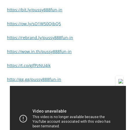
https://bit.ly/pussy888fun-in
https://ow.ly/sO1W50QibQ5
https://rebrand.ly/pussy888fun-in
https://wow.in.th/pussy888fun-in
https://t.co/gJfPzNU4ik
http://gg.gg/pussy888fun-in