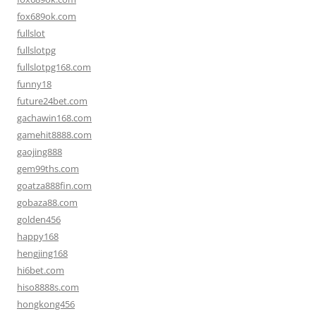
fox689ok.com
fullslot
fullslotpg
fullslotpg168.com
funny18
future24bet.com
gachawin168.com
gamehit8888.com
gaojing888
gem99ths.com
goatza888fin.com
gobaza88.com
golden456
happy168
hengjing168
hi6bet.com
hiso8888s.com
hongkong456