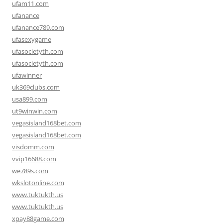
ufam11.com
ufanance
ufanance789.com
ufasexygame
ufasocietyth.com
ufasocietyth.com
ufawinner
uk369clubs.com
usa899.com
ut9winwin.com
vegasisland168bet.com
vegasisland168bet.com
visdomm.com
vvip16688.com
we789s.com
wkslotonline.com
www.tuktukth.us
www.tuktukth.us
xpay88game.com