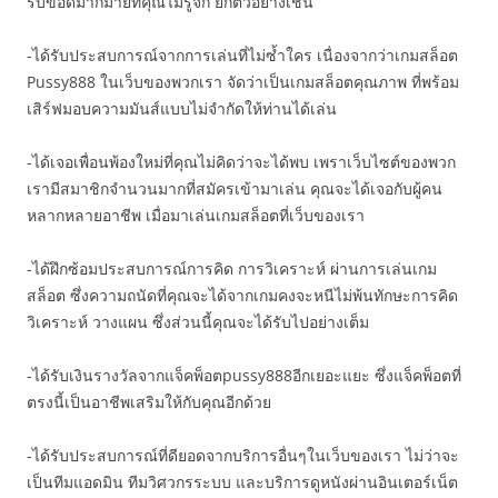
รับข้อดีมากมายที่คุณไม่รู้จัก ยกตัวอย่างเช่น
-ได้รับประสบการณ์จากการเล่นที่ไม่ซ้ำใคร เนื่องจากว่าเกมสล็อต
Pussy888 ในเว็บของพวกเรา จัดว่าเป็นเกมสล็อตคุณภาพ ที่พร้อม
เสิร์ฟมอบความมันส์แบบไม่จำกัดให้ท่านได้เล่น
-ได้เจอเพื่อนพ้องใหม่ที่คุณไม่คิดว่าจะได้พบ เพราเว็บไซต์ของพวก
เรามีสมาชิกจำนวนมากที่สมัครเข้ามาเล่น คุณจะได้เจอกับผู้คน
หลากหลายอาชีพ เมื่อมาเล่นเกมสล็อตที่เว็บของเรา
-ได้ฝึกซ้อมประสบการณ์การคิด การวิเคราะห์ ผ่านการเล่นเกม
สล็อต ซึ่งความถนัดที่คุณจะได้จากเกมคงจะหนีไม่พ้นทักษะการคิด
วิเคราะห์ วางแผน ซึ่งส่วนนี้คุณจะได้รับไปอย่างเต็ม
-ได้รับเงินรางวัลจากแจ็คพ็อตpussy888อีกเยอะแยะ ซึ่งแจ็คพ็อตที่
ตรงนี้เป็นอาชีพเสริมให้กับคุณอีกด้วย
-ได้รับประสบการณ์ที่ดียอดจากบริการอื่นๆในเว็บของเรา ไม่ว่าจะ
เป็นทีมแอดมิน ทีมวิศวกรระบบ และบริการดูหนังผ่านอินเตอร์เน็ต