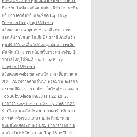
ที่ดีที่สุด ของไทย ทุกยอดฝากรับ 500 บาท ไม่
ติดเทิร์น ไลฟ์สด สล็อต ยิงปลา กีฬา ไพ่ เครดิต
ฟรี แจก เครดิตฟรี เยอะที่สุด Top 16 by
Freeman Hengjing168d.com
สล็อต168 14 August 2569 สล็อต168 สาย
แตก ลุ้นกำไรแบบไม่เสียฟีล ฝากนี้เกินคุ้มรับ
ทุนฟรี 100 เล่นลื่น ไม่มีสะดุด คุ้มค่าการเดิม
พัน ที่สุดในวงการ สล็อตเว็บตรง สมัครง่าย ลุ้น
รางวัลใหญ่ได้ทันที Top 12 by Percy
tangtem168e.com
สล็อต888 websiteแจกหนัก รวมสล็อตน่าเล่น
2026 เกมดังจากค่ายชั้นนำ พร้อมรายละเอียด
ครบทุกมิติ casino online เว็บใหญ่ ทดลองเล่น
Top 36 by Alecia Jin888.asia 22 ก.ย. 26
บาคาร่า Sexy168c.com 28 July 2569 บาคา
ร่า เปิดมุมมองใหม่ของเกมบาคาร่า เซียนบา
คาร่าตัวจริงรับ 3 แสน เกมดัง ฟีเจอร์ครบ
สัมผัสโต๊ะสดระดับพรีเมียม บาคาร่า168 เปิด
เกมไว รับโปรใหญ่ไปเลย Top 16 by Thalia