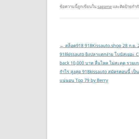
ข้อความนี้ถูกเขียนใน
sagame
และติดป้ายกำก
เมนู
←
สล็อต918 918Kissauto.shop 28 ก.ย. 
นำทาง
918kissauto ยิงปลาแตกง่าย โบนัสเยอะ 
เรื่อง
back 10,000 บาท ลื่นไหล ไม่สะดุด รวมเก
กำไร สูงสุด 918kissauto สมัครตอนนี้ เป็
แน่นอน Top 79 by Berry