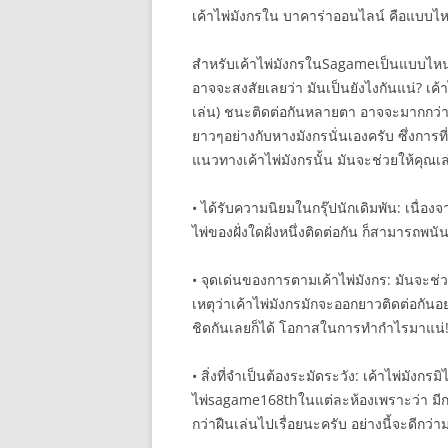
เค้าไพ่มังกรใน บาคาร่าออนไลน์ คือแบบไ
สำหรับเค้าไพ่มังกรในSagameเป็นแบบไหนนั
อาจจะสงสัยเลยว่า มันเป็นยังไงกันแน่? เค้าไพ
เล่น) ชนะติดต่อกันหลายตา อาจจะมากกว่า
ยาวๆอย่างกับหางมังกรนั่นเองครับ ซึ่งการท
แนวทางเค้าไพ่มังกรนั้น มันจะช่วยให้คุณ
• ได้รับความนิยมในกรุ๊ปนักเดิมพัน: เนื่อ
ไพ่ของฝั่งใดฝั่งหนึ่งติดต่อกัน ก็สามารถพนั
• จุดเด่นของการตามเค้าไพ่มังกร: มันจะช่ว
เหตุว่าเค้าไพ่มังกรมักจะออกยาวติดต่อกันอ
ชิดกันเลยก็ได้ โอกาสในการทำกำไรมาแน่
• สิ่งที่จำเป็นต้องระมัดระวัง: เค้าไพ่มังก
ไพ่sagame168thในแต่ละห้องเพราะว่า มีการ
กว่าฝืนเล่นไปเรื่อยนะครับ อย่างนี้จะดีกว