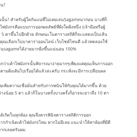
หน?
้น? สำหรับผู้ใดกันแน่ที่ไม่เคยเล่นSagameมาก่อน บางทีก็
่มังกรคือแบบการออกผลลัพธ์ที่ฝั่งใดฝั่งหนึ่ง (เจ้ามือหรือผู้
 5 ตาขึ้นไปอีกด้วย ลักษณะในตารางสถิติก็จะแสดงเป็นเส้น
ี่คุณเลือกเว็บบาคาร่าออนไลน์ เว็บไซต์ไหนดี แล้วทดลองใช้
เล่นsagameได้ง่ายมากยิ่งขึ้นแน่นอน 100%
งจากว่าเค้าไพ่มังกรนั้นพิจารณาง่ายมากๆเพียงแค่คุณเห็นการออก
นตามฝั่งเดิมไปเรื่อยได้แล้วล่ะครับ กระทั่งจะมีการเปลี่ยนผล
ยเพิ่มความเชื่อมั่นสำหรับการพนันให้กับคุณได้มากขึ้น ด้วย
ย่างน้อย 5 ตา แล้วก็ในบางครั้งบางครั้งก็อาจจะยาวถึง 10 ตา
!
รมิได้เกิดในทุกห้อง คุณจึงควรพินิจตารางสถิติการออก
กำเนิดเค้าไพ่มังกรไหม หากไม่มีเลย แนะนำให้หาห้องที่มีดี
่ามากเลยครับผม