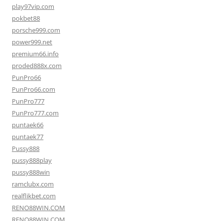
play97vip.com
pokbet88
porsche999.com
power999.net
premium66.info
proded888x.com
PunPro66
PunPro66.com
PunPro777
PunPro777.com
puntaek66
puntaek77
Pussy888
pussy888play
pussy888win
ramclubx.com
realflikbet.com
RENO88WIN.COM
RENO88WIN.COM