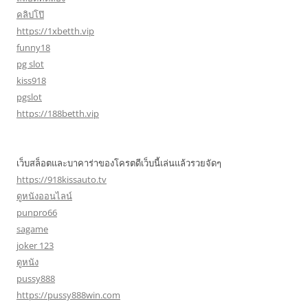
คลิปโป๊
https://1xbetth.vip
funny18
pg slot
kiss918
pgslot
https://188betth.vip
เว็บสล็อตและบาคาร่าของโครตดีเว็บนี้เล่นแล้วรวยจัดๆ
https://918kissauto.tv
ดูหนังออนไลน์
punpro66
sagame
joker 123
ดูหนัง
pussy888
https://pussy888win.com