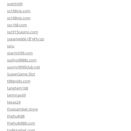
sretthi99
ss168vip.com
ss168vip.com
ssc168.com
ssc915casino.com
ssgame666 เข้าสู่ระบบ
ssru
starrich99.com
sudyod888s.com
sunny9999club.net
SuperGame Slot
t88golds.com
tangtem168
temmax69
texas24
thaisiambet.store
thehulk88
thehulk888.com
tia8kingbet.com