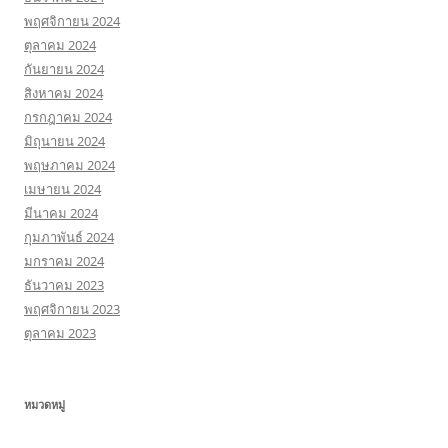
พฤศจิกายน 2024
ตุลาคม 2024
กันยายน 2024
สิงหาคม 2024
กรกฎาคม 2024
มิถุนายน 2024
พฤษภาคม 2024
เมษายน 2024
มีนาคม 2024
กุมภาพันธ์ 2024
มกราคม 2024
ธันวาคม 2023
พฤศจิกายน 2023
ตุลาคม 2023
หมวดหมู่