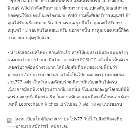
Leprechaun Riches ก็จะมีฟีพบร์เบื้องต้นครบครัน ไม่ว่าจะเป็น
ฟีเจอร์ Wild กำลังเดินทางมา ที่สามารถช่วยแปลงสัญลักษณ์ต่างๆ
ของคุณให้แปลงเป็นเครื่องหมาย Wild รวมทั้งฟีเจอร์การหมุนฟรี ถ้า
คุณได้รับเครื่องหมาย Scatter ครบ 4 รูปขึ้นไป คุณจะได้รับการ
หมุนฟรี 15 รอบกันไปเลยนะครับ นอกจากนั้น ตัวคูณของเกมนี้ก็จัด
ว่ามากแบบสุดๆอีกด้วย
• น่าเล่นเยอะแค่ไหน? ส่วนตัวแล้ว หากให้ผมประเมินคะแนนจริงๆ
ของเกม Leprechaun Riches จากค่าย PGSLOT แล้วนั้น เห็นด้วย
เลยครับว่าค่อนข้างจะยาก ไลน์เดิมพันที่ชนะของเกมนี้นับว่า
มากมาย อัตราการจ่ายเงินรางวัลก็เป็นไปตามมาตรฐานของเกม
slot777 แต่ว่าในส่วนของฟีพบร์ ผมคิดว่ามันน้อยเกินไปครับ
เนื่องจากมีแค่ฟีเจอร์ฐานรากเพียงแค่นั้น ซึ่งผมออกจะถูกใจเกมที่มีฟี
พบร์เยอะๆหรือฟีพบร์เสริม ก็เลยขอหักคะแนนที่ตรงนี้สักหน่อย ด้วย
เหตุนี้ Leprechaun Riches เอาไปเลย 7 เต็ม 10 คะแนนขอรับ
ลงทะเบียนใหม่กับพวกเรา ปันโปร77 วันนี้ รับสิทธิพิเศษดีๆ
มากมาย สมัครฟรี! สมัครเลย!