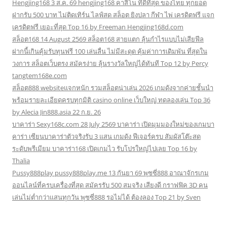
Hengjing168 3 ส.ค. 69 hengjing168 คาสิโน ที่ดีที่สุด ของไทย ทุกยอด
ฝากรับ 500 บาท ไม่ติดเทิร์น ไลฟ์สด สล็อต ยิงปลา กีฬา ไพ่ เครดิตฟรี แจก
เครดิตฟรี เยอะที่สุด Top 16 by Freeman Hengjing168d.com
สล็อต168 14 August 2569 สล็อต168 สายแตก ลุ้นกำไรแบบไม่เสียฟีล
ฝากนี้เกินคุ้มรับทุนฟรี 100 เล่นลื่น ไม่มีสะดุด คุ้มค่าการเดิมพัน ที่สุดใน
วงการ สล็อตเว็บตรง สมัครง่าย ลุ้นรางวัลใหญ่ได้ทันที Top 12 by Percy
tangtem168e.com
สล็อต888 websiteแจกหนัก รวมสล็อตน่าเล่น 2026 เกมดังจากค่ายชั้นนำ
พร้อมรายละเอียดครบทุกมิติ casino online เว็บใหญ่ ทดลองเล่น Top 36
by Alecia Jin888.asia 22 ก.ย. 26
บาคาร่า Sexy168c.com 28 July 2569 บาคาร่า เปิดมุมมองใหม่ของเกมบา
คาร่า เซียนบาคาร่าตัวจริงรับ 3 แสน เกมดัง ฟีเจอร์ครบ สัมผัสโต๊ะสด
ระดับพรีเมียม บาคาร่า168 เปิดเกมไว รับโปรใหญ่ไปเลย Top 16 by
Thalia
Pussy888play pussy888play.me 13 กันยา 69 พุซซี่888 อาณาจักรเกม
ออนไลน์ที่ครบเครื่องที่สุด สมัครรับ 500 สมจริง เสียงดี กราฟฟิค 3D คน
เล่นไม่ต่ำกว่าแสนทุกวัน พุซซี่888 รอไม่ได้ ต้องลอง Top 21 by Sven