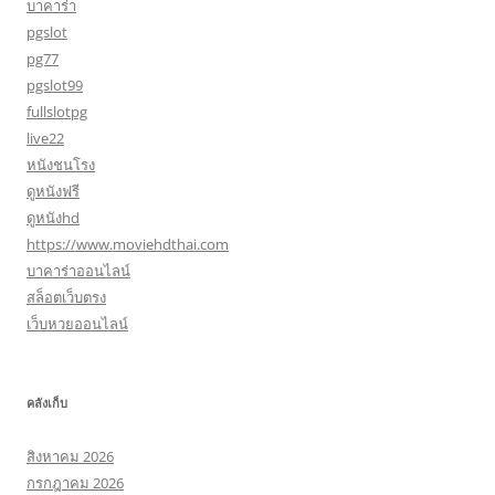
บาคาร่า
pgslot
pg77
pgslot99
fullslotpg
live22
หนังชนโรง
ดูหนังฟรี
ดูหนังhd
https://www.moviehdthai.com
บาคาร่าออนไลน์
สล็อตเว็บตรง
เว็บหวยออนไลน์
คลังเก็บ
สิงหาคม 2026
กรกฎาคม 2026