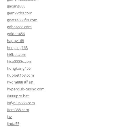
gaojing888
gem99ths.com
goatza888fin.com
gobaza88.com
golden456
happy168
hengjing168
hi6bet.com
hiso8888s.com
hongkong456
hubbet168.com
hydra888 สล็อต
hyperclub-casino.com
ib888pro.bet
infyplus888.com
item388.com
jav
jinda55