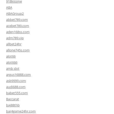
918kissme
ABA
ABAGroup2
abbet789.com
acebet789.com
aden168ss.com
adm789.vip
allbet24hr
allone745s.com
alot66
alot666
amb slot
argus16888.com
asb9999.com
audi688.com
babet555.com
Baccarat
baj88thb
bar4game24hr.com