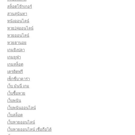
สล็อตโจ๊กเกอร์
สวนสุนันทา
หนังออนไลน์
หวย24ออนไลน์
หวยออนไลน์
หวยฮานอย
เกมยิงปลา
เกมยูฟ่า
เกมสล็อต
เครดิตฟรี
เซ็กซี่บาคาร่า
เว็บ มันนี่ เกม
เว็บซื้อหวย
เว็บพนัน
เว็บพนันออนไลน์
เว็บสล็อต
เว็บหวยออนไลน์
เว็บหวยออนไลน์ เชื่อถือได้