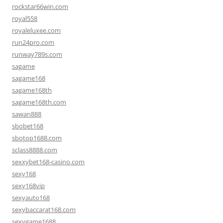
rockstar66win.com
royal558
royaleluxee.com
run24pro.com
runway789s.com
sagame
sagame168
sagame168th
sagame168th.com
sawan888
sbobet168
sbotop1688.com
sclass8888.com
sexxybet168-casino.com
sexy168
sexy168vip
sexyauto168
sexybaccarat168.com
sexygame1688