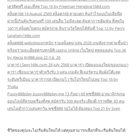
เครดิตฟรี เยอะที่สุด Top 16 by Freeman Hengjing168d.com
สล็อต168 14 August 2569 สล็อต168 สายแตก ลุ้นกำไรแบบไม่เสียฟีล
ฝากนี้เกินคุ้มรับทุนฟรี 100 เล่นลื่น ไม่มีสะดุด คุ้มค่าการเดิมพัน ที่สุดใน
วงการ สล็อตเว็บตรง สมัครง่าย ลุ้นรางวัลใหญ่ได้ทันที Top 12 by Percy
tangtem168e.com
สล็อต888 websiteแจกหนัก รวมสล็อตน่าเล่น 2026 เกมดังจากค่ายชั้นนำ
พร้อมรายละเอียดครบทุกมิติ casino online เว็บใหญ่ ทดลองเล่น Top 36
by Alecia Jin888.asia 22 ก.ย. 26
บาคาร่า Sexy168c.com 28 July 2569 บาคาร่า เปิดมุมมองใหม่ของเกมบา
คาร่า เซียนบาคาร่าตัวจริงรับ 3 แสน เกมดัง ฟีเจอร์ครบ สัมผัสโต๊ะสด
ระดับพรีเมียม บาคาร่า168 เปิดเกมไว รับโปรใหญ่ไปเลย Top 16 by
Thalia
Pussy888play pussy888play.me 13 กันยา 69 พุซซี่888 อาณาจักรเกม
ออนไลน์ที่ครบเครื่องที่สุด สมัครรับ 500 สมจริง เสียงดี กราฟฟิค 3D คน
เล่นไม่ต่ำกว่าแสนทุกวัน พุซซี่888 รอไม่ได้ ต้องลอง Top 21 by Sven
ชีวิตของคุณจะไม่เริ่มต้นใหม่ได้ แต่คุณสามารถเลือกที่จะเริ่มต้นใหม่ได้