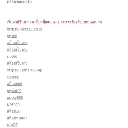
ตลอดระยะเวลา
เว็บคาสิโนน่าเล่น ทั้ง
สล็อต
และ
บาคาร่า
ตึงจริงแตกบ่อยมาก
https://joker123th.in
pg168
สล็อตเว็บตรง
สล็อตเว็บตรง
slot66
สล็อตเว็บตรง
https://judhai168.vip
slot888
สล็อต888
pgslot99
pussy888
บาคาร่า
สล็อตxo
สล็อตทดลอง
คลิปโป๊