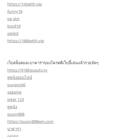
https://1xbetth.vip
funny18
pg slot
kiss918
pgslot
https://188betth.vip
เว็บสล็อตและบาคาร่าของโครตดีเว็บนี้เล่นแล้วรวยจัดๆ
https://918kissauto.tv
ดูหนังออนไลน์
punpro66
sagame
joker 123
ดูหนัง
pussy888
https://pussy888win.com
บาคาร่า
pgslot