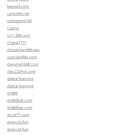
bwvip4.com
carlo999.net
cashgame168
Casino
cc11388.com
chang7777
chinatown888.win
cupcake88x.com
daruma1688.com
dgb222hot.com
digital learning
digital learning
dr888
dr888bet.com
dr888bet.com
du2477.com
enjoy24.fun
enjoy24.fun