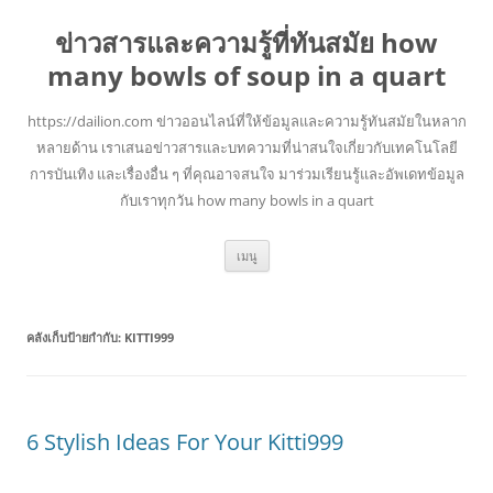
ข่าวสารและความรู้ที่ทันสมัย how
many bowls of soup in a quart
https://dailion.com ข่าวออนไลน์ที่ให้ข้อมูลและความรู้ทันสมัยในหลาก
หลายด้าน เราเสนอข่าวสารและบทความที่น่าสนใจเกี่ยวกับเทคโนโลยี
การบันเทิง และเรื่องอื่น ๆ ที่คุณอาจสนใจ มาร่วมเรียนรู้และอัพเดทข้อมูล
กับเราทุกวัน how many bowls in a quart
ข้าม
เมนู
ไป
ยัง
เนื้อหา
คลังเก็บป้ายกำกับ:
KITTI999
6 Stylish Ideas For Your Kitti999