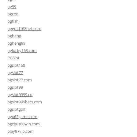
pg99
pgceo
pgfish
pggold168bet.com
pgheng
pgheng99
pglucky168.com
PGSlot
pgslot168
pgslot77
pgslot77.com
pgslot99
pgslot9999.co
pgslot999bets.com
pgslotgolf
pgx62game.com
pgzeus88win.com
play97vip.com