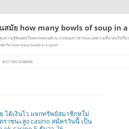
ทันสมัย how many bowls of soup in a
ลและความรู้ทันสมัยในหลากหลายด้าน เราเสนอข่าวสารและบทความที่น่าสนใจเกี่ยวกับเ
าทุกวัน how many bowls in a quart
ข้าม
ไป
BUY THIS DOMAIN
ยัง
เนื้อหา
ย ได้เงินไว แจกทรัพย์สมาชิกหใม่
ราชนะสูง casino สมัครวันนี้ เป็น
h ok casino 5 ธันวา 26