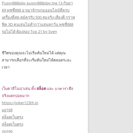
Pussy888play pussy888play.me 13 กันยา
69 พุซซี่888 อาณาจักรเกมออนไลน์ที่ครบ
เครื่องที่สุด สมัครรับ 500 สมจริง เสียงดี กราฟ
ฟิค 3D คนเล่นไม่ต่ำกว่าแสนทุกวัน พุซซี่888
รอไม่ได้ ต้องลอง Top 21 by Sven
ชีวิตของคุณจะไม่เริ่มต้นใหม่ได้ แต่คุณ
สามารถเลือกที่จะเริ่มต้นใหม่ได้ตลอดระยะ
เวลา
เว็บคาสิโนน่าเล่น ทั้ง
สล็อต
และ
บาคาร่า
ตึง
จริงแตกบ่อยมาก
https://joker123th.in
pg168
สล็อตเว็บตรง
สล็อตเว็บตรง
slot66