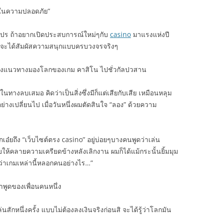
ใจในความปลอดภัย”
ยโปร ถ้าอยากเปิดประสบการณ์ใหม่ๆกับ
casino
มาแรงแห่งปี
คุณจะได้สัมผัสความสนุกแบบครบวงจรจริงๆ
ปลงแนวทางมองโลกของเกม คาสิโน ไปชั่วกัลปวสาน
นทางลบเสมอ คิดว่าเป็นสิ่งซึ่งมีก็แต่เสียกับเสีย เหมือนหลุม
ย่างเปลี่ยนไป เมื่อวันหนึ่งผมตัดสินใจ “ลอง” ด้วยความ
เอ๋ยถึง “เว็บไซต์ตรง casino” อยู่บ่อยๆบางคนพูดว่าเล่น
ให้คลายความเครียดข้างหลังเลิกงาน ผมก็ได้แม้กระนั้นยิ้มมุม
่องว่าเกมเหล่านี้หลอกคนอย่างไร…”
คำพูดของเพื่อนคนหนึ่ง
่นสักหนึ่งครั้ง แบบไม่ต้องลงเงินจริงก่อนสิ จะได้รู้ว่าโลกมัน