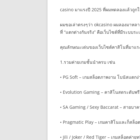
casino มาแรงปี 2025 ที่ผมทดลองแล้วถูกใ
ผมขอเล่าตรงๆว่า okcasino ผมลองมาหลายเว็
ที่ “แตกต่างกันจริง” คือเว็บไซต์ที่มีระบบระ
คุณลักษณะเด่นของเว็บไซต์คาสิโนที่มาแรงที
1.รวมค่ายเกมชั้นนำครบ เช่น
• PG Soft – เกมสล็อตภาพงาม โบนัสแตกง่
• Evolution Gaming – คาสิโนสดระดับพรีเ
• SA Gaming / Sexy Baccarat – สายบา
• Pragmatic Play – เกมคาสิโนและก็สล็อตท
• Jili / Joker / Red Tiger – เกมสล็อตค่ายทว