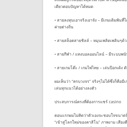
เดียวตอบปัญหาได้หมด
• สายลงทุนเอาจริงเอาจัง – มีเกมเดิมพันที
ค่ายต่างถิ่น
• สายสล็อตสายชิลล์ – หมุนเพลิดเพลินๆด้ว
• สายกีฬา / แทงบอลออนไลน์ – มีระบบพน
• สายเกมโต๊ะ / เกมไพ่ไทย – เล่นป๊อกเด้ง ด
ผมเห็นว่า “ครบวงจร” จริงๆไม่ได้ซึ่งก็คือ
เล่นทุกแนวได้อย่างลงตัว
ประสบการณ์ตรงที่ต้องการแชร์ casino
ตอนแรกผมไม่คิดว่าตัวเองจะชอบใจขนาดนี้ แ
“เข้าสู่โลกใหม่ของคาสิโน” ภาพงาม เสีย