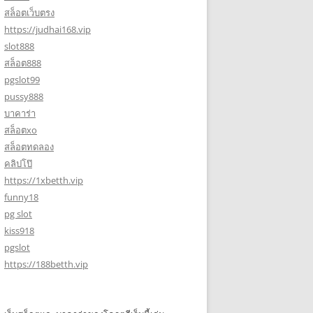
สล็อตเว็บตรง
https://judhai168.vip
slot888
สล็อต888
pgslot99
pussy888
บาคาร่า
สล็อตxo
สล็อตทดลอง
คลิปโป๊
https://1xbetth.vip
funny18
pg slot
kiss918
pgslot
https://188betth.vip