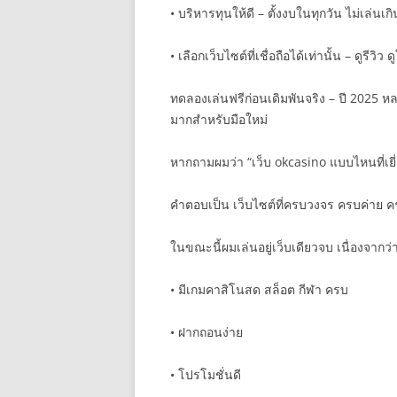
• บริหารทุนให้ดี – ตั้งงบในทุกวัน ไม่เล่นเกิ
• เลือกเว็บไซต์ที่เชื่อถือได้เท่านั้น – ดู
ทดลองเล่นฟรีก่อนเดิมพันจริง – ปี 2025 หลา
มากสำหรับมือใหม่
หากถามผมว่า “เว็บ okcasino แบบไหนที่เยี่
คำตอบเป็น เว็บไซต์ที่ครบวงจร ครบค่าย 
ในขณะนี้ผมเล่นอยู่เว็บเดียวจบ เนื่องจากว
• มีเกมคาสิโนสด สล็อต กีฬา ครบ
• ฝากถอนง่าย
• โปรโมชั่นดี