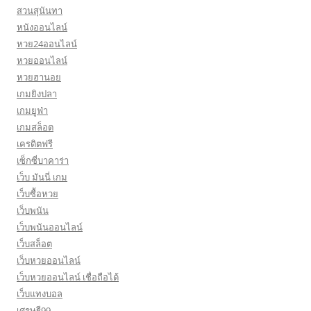
สวนสุนันทา
หนังออนไลน์
หวย24ออนไลน์
หวยออนไลน์
หวยฮานอย
เกมยิงปลา
เกมยูฟ่า
เกมสล็อต
เครดิตฟรี
เซ็กซี่บาคาร่า
เว็บ มันนี่ เกม
เว็บซื้อหวย
เว็บพนัน
เว็บพนันออนไลน์
เว็บสล็อต
เว็บหวยออนไลน์
เว็บหวยออนไลน์ เชื่อถือได้
เว็บแทงบอล
เศรษฐี99