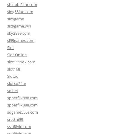
shinobi24hr.com
sing55fun.com
six9game
six9game.win
sky2899.com
sl99games.com
Slot
Slot Online
slot1111ok.com
slot168
Slotxo
slotxo24hr
soibet
spbetflik888.com
spbetflik888.com
sqgame555s.com
sretthi99
ss168vip.com
ss168vip.com