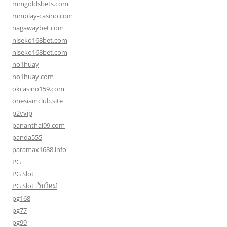
mmgoldsbets.com
mmplay-casino.com
nagawaybet.com
niseko168bet.com
niseko168bet.com
no1huay
no1huay.com
okcasino159.com
onesiamclub.site
p2vvip
pananthai99.com
panda555
paramax1688.info
PG
PG Slot
PG Slot เว็บใหม่
pg168
pg77
pg99