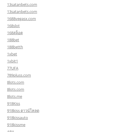
13satanbets.com
13satanbets.com
1688vegasx.com
168slot
168สล็อต
188bet
188betth
1xbet
1xbit1
77UFA
789pluss.com
8lots.com
8lots.com
8lots.me
918Kiss
918kiss ดาวน์โหลด
918kissauto
918kissme
ABA