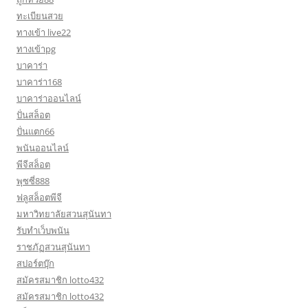
ทะเบียนสวย
ทางเข้า live22
ทางเข้าpg
บาคาร่า
บาคาร่า168
บาคาร่าออนไลน์
ปั่นสล็อต
ปั่นแตก66
พนันออนไลน์
พีจีสล็อต
พุซซี่888
ฟลูสล็อตพีจี
มหาวิทยาลัยสวนสุนันทา
รับทำเว็บพนัน
ราชภัฏสวนสุนันทา
สปอร์ตบุ๊ก
สมัครสมาชิก lotto432
สมัครสมาชิก lotto432