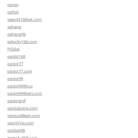
pgceo
pgfish
pggold168bet.com
pgheng
pgheng99
pglucky168.com
PGSlot
pgslot168
pgslot77
pgslot77.com
pgslot99
pgslot9999.co
pgslot999bets.com
pgslotgolf
pgx62game.com
pgzeus88win.com
play97vip.com
pokbet88
porsche999.com