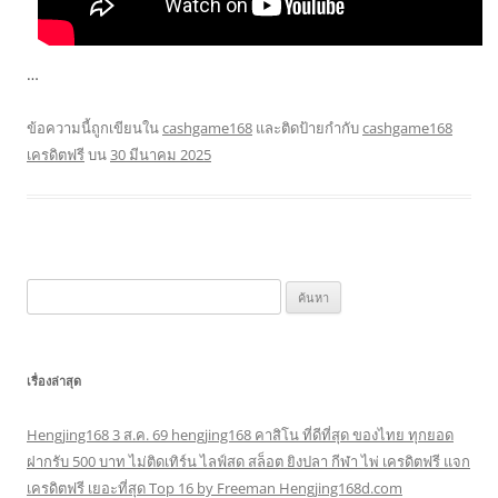
…
ข้อความนี้ถูกเขียนใน
cashgame168
และติดป้ายกำกับ
cashgame168
เครดิตฟรี
บน
30 มีนาคม 2025
ค้นหา
สำหรับ:
เรื่องล่าสุด
Hengjing168 3 ส.ค. 69 hengjing168 คาสิโน ที่ดีที่สุด ของไทย ทุกยอด
ฝากรับ 500 บาท ไม่ติดเทิร์น ไลฟ์สด สล็อต ยิงปลา กีฬา ไพ่ เครดิตฟรี แจก
เครดิตฟรี เยอะที่สุด Top 16 by Freeman Hengjing168d.com