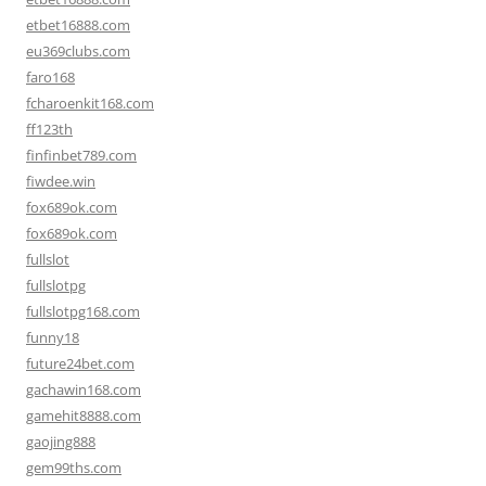
etbet16888.com
eu369clubs.com
faro168
fcharoenkit168.com
ff123th
finfinbet789.com
fiwdee.win
fox689ok.com
fox689ok.com
fullslot
fullslotpg
fullslotpg168.com
funny18
future24bet.com
gachawin168.com
gamehit8888.com
gaojing888
gem99ths.com