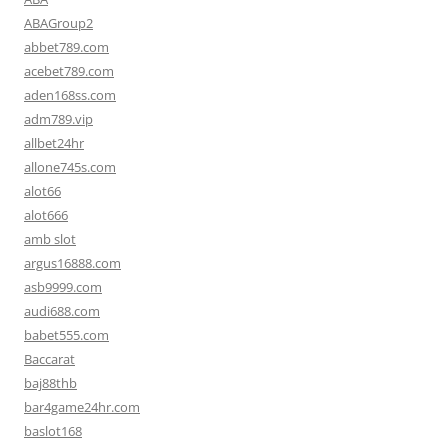
ABAGroup2
abbet789.com
acebet789.com
aden168ss.com
adm789.vip
allbet24hr
allone745s.com
alot66
alot666
amb slot
argus16888.com
asb9999.com
audi688.com
babet555.com
Baccarat
baj88thb
bar4game24hr.com
baslot168