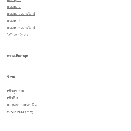
แทงบอล
แทงบอลออนไลน์
แทงหวย
แทงหวยออนไลน์
โจ๊กเกอร์123
ความเห็นล่าสุด
นิยาม
เข้าสู่ระบบ
เข้าฟีด
แสดงความเห็นฟีด
WordPress.org