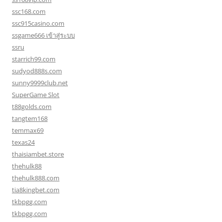
ssc168.com
ssc915casino.com
ssgame666 เข้าสู่ระบบ
ssru
starrich99.com
sudyod888s.com
sunny9999club.net
SuperGame Slot
t88golds.com
tangtem168
temmax69
texas24
thaisiambet.store
thehulk88
thehulk888.com
tia8kingbet.com
tkbpgg.com
tkbpgg.com