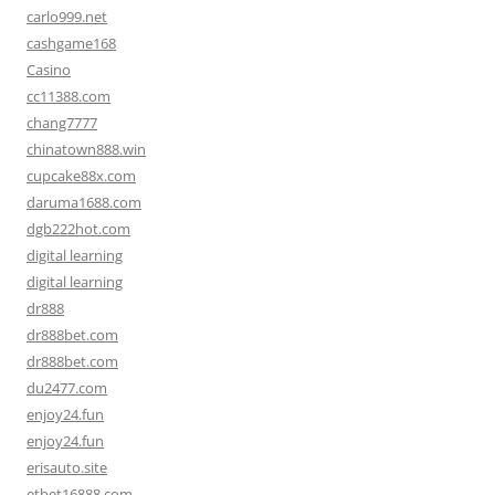
carlo999.net
cashgame168
Casino
cc11388.com
chang7777
chinatown888.win
cupcake88x.com
daruma1688.com
dgb222hot.com
digital learning
digital learning
dr888
dr888bet.com
dr888bet.com
du2477.com
enjoy24.fun
enjoy24.fun
erisauto.site
etbet16888.com