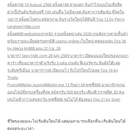
สล็อต168 14 August 2569 สล็อต168 สายแตก ลุ้นกำไรแบบไม่เสียฟีล
ฝากนี้เกินคุ้มรับทุนฟรี 100 เล่นลื่น ไม่มีสะดุด คุ้มค่าการเดิมพัน ที่สุดใน
วงการ สล็อตเว็บตรง สมัครง่าย ลุ้นรางวัลใหญ่ได้ทันที Top 12 by Percy
tangtem168e.com
สล็อต888 websiteแจกหนัก รวมสล็อตน่าเล่น 2026 เกมดังจากค่ายชั้นนำ
พร้อมรายละเอียดครบทุกมิติ casino online เว็บใหญ่ ทดลองเล่น Top 36
by Alecia Jin888.asia 22 ก.ย. 26
บาคาร่า Sexy168c.com 28 July 2569 บาคาร่า เปิดมุมมองใหม่ของเกมบา
คาร่า เซียนบาคาร่าตัวจริงรับ 3 แสน เกมดัง ฟีเจอร์ครบ สัมผัสโต๊ะสด
ระดับพรีเมียม บาคาร่า168 เปิดเกมไว รับโปรใหญ่ไปเลย Top 16 by
Thalia
Pussy888play pussy888play.me 13 กันยา 69 พุซซี่888 อาณาจักรเกม
ออนไลน์ที่ครบเครื่องที่สุด สมัครรับ 500 สมจริง เสียงดี กราฟฟิค 3D คน
เล่นไม่ต่ำกว่าแสนทุกวัน พุซซี่888 รอไม่ได้ ต้องลอง Top 21 by Sven
ชีวิตของคุณจะไม่เริ่มต้นใหม่ได้ แต่คุณสามารถเลือกที่จะเริ่มต้นใหม่ได้
ตลอดระยะเวลา