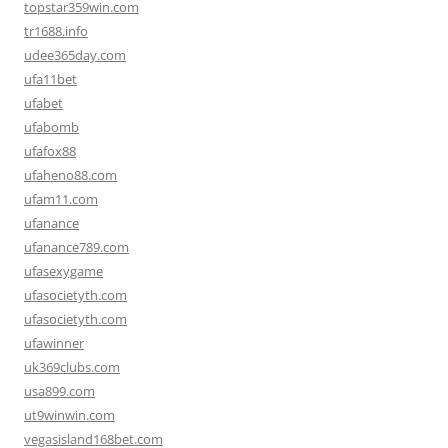
topstar359win.com
tr1688.info
udee365day.com
ufa11bet
ufabet
ufabomb
ufafox88
ufaheno88.com
ufam11.com
ufanance
ufanance789.com
ufasexygame
ufasocietyth.com
ufasocietyth.com
ufawinner
uk369clubs.com
usa899.com
ut9winwin.com
vegasisland168bet.com