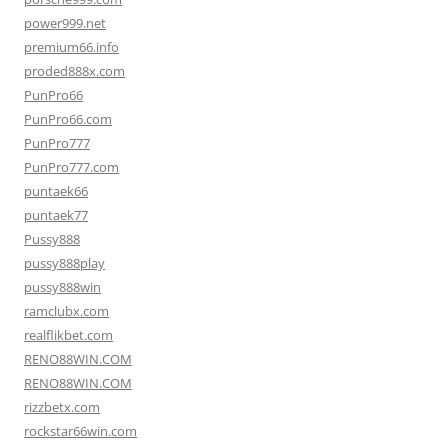
power999.net
premium66.info
proded888x.com
PunPro66
PunPro66.com
PunPro777
PunPro777.com
puntaek66
puntaek77
Pussy888
pussy888play
pussy888win
ramclubx.com
realflikbet.com
RENO88WIN.COM
RENO88WIN.COM
rizzbetx.com
rockstar66win.com