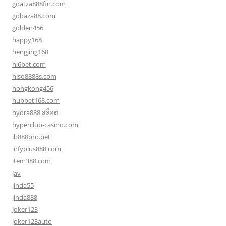
goatza888fin.com
gobaza88.com
golden456
happy168
hengjing168
hi6bet.com
hiso8888s.com
hongkong456
hubbet168.com
hydra888 สล็อต
hyperclub-casino.com
ib888pro.bet
infyplus888.com
item388.com
jav
jinda55
jinda888
Joker123
joker123auto