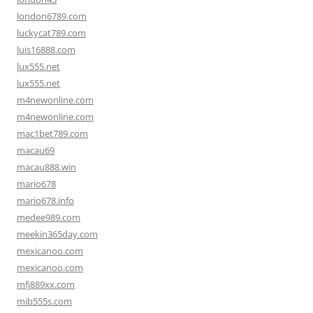
london6789.com
luckycat789.com
luis16888.com
lux555.net
lux555.net
m4newonline.com
m4newonline.com
mac1bet789.com
macau69
macau888.win
mario678
mario678.info
medee989.com
meekin365day.com
mexicanoo.com
mexicanoo.com
mfj889xx.com
mib555s.com