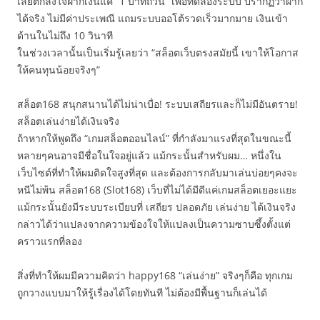
เลยตกลงใจฝากเงินแค่ “1 บาทถ้วน” เพื่อทดลองระบบ ปรากฏว่าฝาก
ได้จริง ไม่มีค่าประเพณี แถมระบบออโต้รวดเร็วมากมาย เงินเข้า
ด้านในไม่ถึง 10 วินาที
ในช่วงเวลานั้นเป็นเริ่มรู้เลยว่า “สล็อตเว็บตรงสมัยนี้ เขาให้โอกาส
ให้คนทุนน้อยจริงๆ”
สล็อต168 สนุกสนานได้ไม่น่าเบื่อ! ระบบเสถียรและก็ไม่มีอันตราย!
สล็อตเล่นง่ายได้เงินจริง
ถ้าหากให้พูดถึง “เกมสล็อตออนไลน์” ที่กำลังมาแรงที่สุดในขณะนี้
หลายๆคนอาจมีชื่อในใจอยู่แล้ว แม้กระนั้นสำหรับผม… หนึ่งใน
เว็บไซต์ที่ทำให้ผมติดใจสูงที่สุด และต้องการกลับมาเล่นบ่อยๆคงจะ
หนีไม่พ้น สล็อต168 (Slot168) เว็บที่ไม่ได้มีดีแค่เกมสล็อตเยอะแยะ
แม้กระนั้นยังมีระบบระเบียบที่ เสถียร ปลอดภัย เล่นง่าย ได้เงินจริง
กล่าวได้ว่าแปลงจากความข้องใจให้แปลงเป็นความซาบซึ้งตั้งแต่
คราวแรกที่ลอง
สิ่งที่ทำให้ผมมีความคิดว่า happy168 “เล่นง่าย” จริงๆก็คือ ทุกเกม
ถูกวางแบบมาให้รู้เรื่องได้โดยทันที ไม่ต้องมีพื้นฐานก็เล่นได้