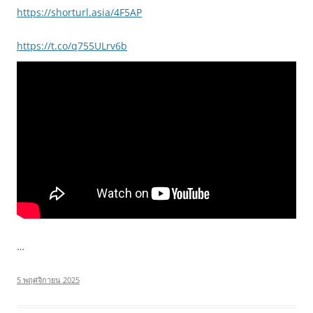
https://shorturl.asia/4F5AP
https://t.co/q755ULrv6b
…
5 พฤศจิกายน 2025