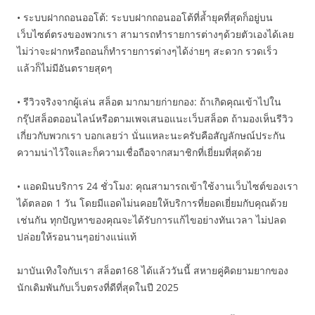
• ระบบฝากถอนออโต้: ระบบฝากถอนออโต้ที่ล้ำยุคที่สุดก็อยู่บน
เว็บไซต์ตรงของพวกเรา สามารถทำรายการต่างๆด้วยตัวเองได้เลย
ไม่ว่าจะฝากหรือถอนก็ทำรายการต่างๆได้ง่ายๆ สะดวก รวดเร็ว
แล้วก็ไม่มีอันตรายสุดๆ
• รีวิวจริงจากผู้เล่น สล็อต มากมายก่ายกอง: ถ้าเกิดคุณเข้าไปใน
กรุ๊ปสล็อตออนไลน์หรือตามเพจเสนอแนะเว็บสล็อต ถ้ามองเห็นรีวิว
เกี่ยวกับพวกเรา บอกเลยว่า นั่นแหละนะครับคือสัญลักษณ์ประกัน
ความน่าไว้ใจและก็ความเชื่อถือจากสมาชิกที่เยี่ยมที่สุดด้วย
• แอดมินบริการ 24 ชั่วโมง: คุณสามารถเข้าใช้งานเว็บไซต์ของเรา
ได้ตลอด 1 วัน โดยมีแอดไม่นคอยให้บริการที่ยอดเยี่ยมกับคุณด้วย
เช่นกัน ทุกปัญหาของคุณจะได้รับการแก้ไขอย่างทันเวลา ไม่ปลด
ปล่อยให้รอนานๆอย่างแน่แท้
มาบันเทิงใจกับเรา สล็อต168 ได้แล้ววันนี้ สหายคู่คิดยามยากของ
นักเดิมพันกับเว็บตรงที่ดีที่สุดในปี 2025