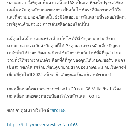
บอกเลยว่า สิ่งที่คุณเห็นจาก สล็อต168 เป็นแค่เพียงน้ำปรุงรสเพียง
แค่นั้นครับ คุณลักษณะของการเป็นเว็บไซต์ตรงที่มีความน่าไว้ใจ
และก็ความปลอดภัยสูงนั้น ยังมีอีกเยอะมากล้นหลามที่รอคอยให้คุณ
มาพิสูจน์ด้วยตัวเอง การเล่นสล็อตออนไลน์นั้น
แม้คุณไม่ได้วางแผนหรือเลือกเว็บไซต์ที่ดี ปัญหาน่าปวดศีรษะ
มากมายอาจจะเกิดสังกัดคุณก็ได้ ซึ่งคุณสามารถหลีกเลี่ยงปัญหา
เหล่านั้นได้ง่ายๆเพียงแค่เลือกใช้บริการกับเว็บไซต์ที่ดีที่สุดไปเลย
รวมทั้งให้พวกเราเป็นตัวเลือกที่ดีที่สุดของคุณได้เลยคะขอรับ สมัคร
เป็นสมาชิกใหม่ฟรีกับเพื่อนคู่ขายามยากของนักเดิมพัน กับเว็บตรงที่
เยี่ยมที่สุดในปี 2025 สล็อต ถ้าเกิดคุณพร้อมแล้ว สมัครเลย!
เกมสล็อต สล็อต moversreview.in 20 ก.ย. 68 Milla ยืน 1 เรื่อง
เกมสล็อต สล็อตลงทุนงบน้อย กำไรหลักแสน Top 15
ขอขอบคุณมากเว็ปไซต์
faro168
https://bit.ly/moversreview-faro168