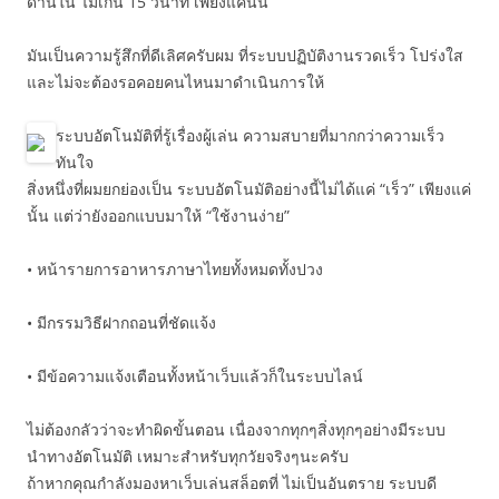
ด้านใน ไม่เกิน 15 วินาที เพียงแค่นั้น
มันเป็นความรู้สึกที่ดีเลิศครับผม ที่ระบบปฏิบัติงานรวดเร็ว โปร่งใส
และไม่จะต้องรอคอยคนไหนมาดำเนินการให้
ระบบอัตโนมัติที่รู้เรื่องผู้เล่น ความสบายที่มากกว่าความเร็ว
ทันใจ
สิ่งหนึ่งที่ผมยกย่องเป็น ระบบอัตโนมัติอย่างนี้ไม่ได้แค่ “เร็ว” เพียงแค่
นั้น แต่ว่ายังออกแบบมาให้ “ใช้งานง่าย”
• หน้ารายการอาหารภาษาไทยทั้งหมดทั้งปวง
• มีกรรมวิธีฝากถอนที่ชัดแจ้ง
• มีข้อความแจ้งเตือนทั้งหน้าเว็บแล้วก็ในระบบไลน์
ไม่ต้องกลัวว่าจะทำผิดขั้นตอน เนื่องจากทุกๆสิ่งทุกๆอย่างมีระบบ
นำทางอัตโนมัติ เหมาะสำหรับทุกวัยจริงๆนะครับ
ถ้าหากคุณกำลังมองหาเว็บเล่นสล็อตที่ ไม่เป็นอันตราย ระบบดี