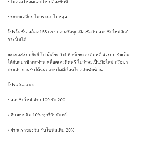
• ไม่ต้องโหลดแอปให้เปลืองพื้นที่
• ระบบเสถียร ไม่กระตุก ไม่หลุด
โปรโมชั่น สล็อต168 แรง แจกจริงทุกเมื่อเชื่อวัน สมาชิกใหม่มีแม้
กระนั้นได้
จะเล่นสล็อตทั้งที โปรก็ต้องเริ่ด! ที่ สล็อตเครดิตฟรี พวกเราจัดเต็ม
ให้กับสมาชิกทุกท่าน สล็อตเครดิตฟรี ไม่ว่าจะเป็นมือใหม่ หรือขา
ประจำ ยอมรับได้หมดแบบไม่มีเงื่อนไขสลับซับซ้อน
โปรเสนอแนะ
• สมาชิกใหม่ ฝาก 100 รับ 200
• คืนยอดเสีย 10% ทุกวี่วันจันทร์
• ฝากแรกของวัน รับโบนัสเพิ่ม 20%