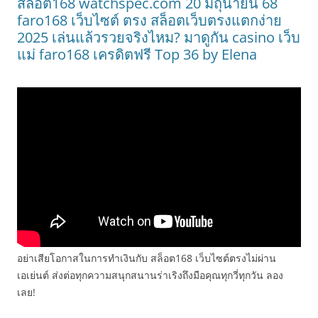
สล็อต168 watchspec.com 20 มิถุนายน 68
faro168 เว็บไซต์ ตรง สล็อตเว็บตรงแตกง่าย
2025 เล่นแล้วรวยจริงไหม? มาดูกัน casino เว็บ
แม่ faro168 เครดิตฟรี Top 36 by Elena
อย่าเสียโอกาสในการทำเงินกับ สล็อต168 เว็บไซต์ตรงไม่ผ่าน
เอเย่นต์ ส่งต่อทุกความสนุกสนานร่าเริงถึงมือคุณทุกวี่ทุกวัน ลอง
เลย!