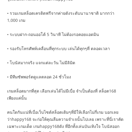
• รวมเกมสล็อตเครดิตฟรีจากค่ายดังระดับนานาชาติ มากกว่า
1,000 เกม
• ระบบฝาก-ถอนออโต้ 5 วินาที ไม่ต้องรอคอยแอดมิน
• รองรับโทรศัพท์เคลื่อนที่ทุกระบบ เล่นได้ทุกๆที่ ตลอดเวลา
• โบนัสมากจริง แจกแต่ละวัน ไม่มีลิมิต
• มีทีมซัพพอร์ตดูแลตลอด 24 ชั่วโมง
เกมสล็อตมากที่สุด เลือกเล่นได้ไม่มีเบื่อ จำเป็นต้องที่ สล็อต168
เพียงแค่นั้น
คนใดกันแน่ที่เบื่อเว็บไซต์สล็อตเดิมๆที่มีให้เลือกไม่กี่เกม บอกเลย
ว่าhappy168 จะก่อให้คุณลืมความจำเจนั้นไปเลย เพราะที่นี่เราคัด
เฉพาะเกมเด็ด เกมhappy168ดัง ที่อีกทั้งเล่นบันเทิงใจ โบนัสออก