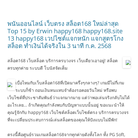
พนันออนไลน์ เว็บตรง สล็อต168 ใหม่ล่าสุด
Top 15 by Erwin happy168 happy168.site
13 happy168 เวปไซต์แจกหนัก แจกสูตรโกง
สล็อต ทำเงินได้จริงใน 3 นาที ก.ค. 2568
สล็อต168 เว็บสล็อต บริการครบวงจร เว็บเดียวเอาอยู่! สล็อต
ครบทุกค่าย ระบบดี โบนัสจัดเต็ม
เบื่อไหมกับเว็บสล็อต168ที่เปิดมาครึ่งๆกลางๆ? เกมมีไม่กี่เกม
ระบบก็ช้า ถอนเงินหนแทบจำต้องรอคอยวันใหม่ หรือพบ
เว็บไซต์ที่ประชาสัมพันธ์ว่าแจกมากมาย แต่ว่าพอเล่นจริงกลับไม่ได้
อะไรเลย… ถ้าเกิดคุณกำลังพบกับปัญหาแบบนั้นอยู่ ขอแนะนำให้
คุณรู้จักกับ happy168 เว็บไซต์สล็อตเว็บไซต์ตรง บริการครบวงจร
ที่จะเปลี่ยนประสบการณ์เล่นสล็อตของคุณให้ปังแบบไม่มีพัก!
ตรงนี้คือศูนย์รวมเกมสล็อต168จากทุกค่ายดังทั้งโลก ทั้ง PG Soft,