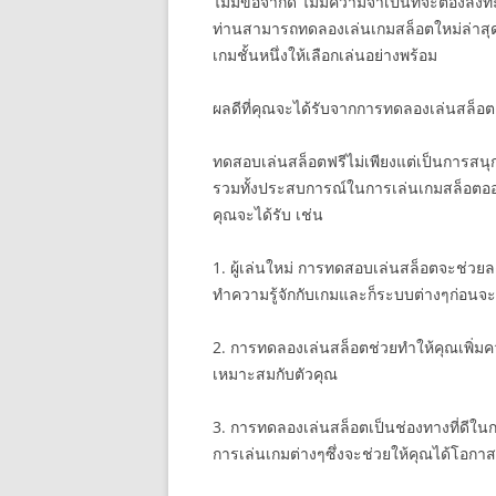
ไม่มีข้อจำกัด ไม่มีความจำเป็นที่จะต้องลง
ท่านสามารถทดลองเล่นเกมสล็อตใหม่ล่าสุด
เกมชั้นหนึ่งให้เลือกเล่นอย่างพร้อม
ผลดีที่คุณจะได้รับจากการทดลองเล่นสล็อ
ทดสอบเล่นสล็อตฟรีไม่เพียงแต่เป็นการสนุ
รวมทั้งประสบการณ์ในการเล่นเกมสล็อตอ
คุณจะได้รับ เช่น
1. ผู้เล่นใหม่ การทดสอบเล่นสล็อตจะช่วย
ทำความรู้จักกับเกมและก็ระบบต่างๆก่อนจะ
2. การทดลองเล่นสล็อตช่วยทำให้คุณเพิ่มควา
เหมาะสมกับตัวคุณ
3. การทดลองเล่นสล็อตเป็นช่องทางที่ดีใ
การเล่นเกมต่างๆซึ่งจะช่วยให้คุณได้โอกาสช