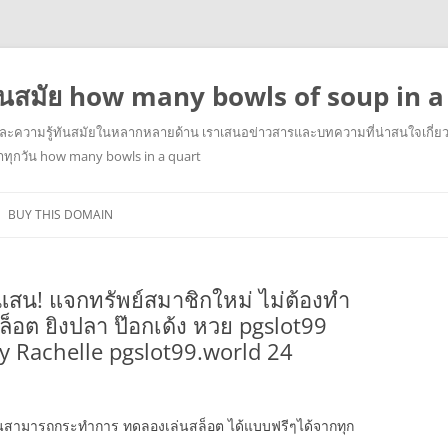
ทันสมัย how many bowls of soup in a
ลและความรู้ทันสมัยในหลากหลายด้าน เราเสนอข่าวสารและบทความที่น่าสนใจเกี่ยวกับเ
าทุกวัน how many bowls in a quart
ข้าม
ไป
BUY THIS DOMAIN
ยัง
เนื้อหา
แสน! แจกทรัพย์สมาชิกใหม่ ไม่ต้องทำ
ล็อต ยิงปลา ป๊อกเด้ง หวย pgslot99
by Rachelle pgslot99.world 24
่านสามารถกระทำการ ทดลองเล่นสล็อต ได้แบบฟรีๆได้จากทุก