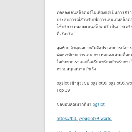
ทดลองเล่นสล็อตฟรีไม่เพียงแค่เป็นการสร้างค
ประสบการณ์สำหรับเพื่อการเล่นเกมสล็อตออน
ใช้บริการทดลองเล่นสล็อตฟรี เป็นการเตรี
ที่จริงจริง
สุดท้าย ถ้าคุณอยากสัมผัสประสบการณ์การเ
พัฒนาทักษะการเล่น การทดลองเล่นสล็อตฟรี
ใจกับพวกเราและก็เตรียมพร้อมสำหรับการไ
ความสนุกสนานร่าเริง
pgslot เข้าสู่ระบบ pgslot99 pgslot99.wo
Top 39
ขอขอบคุณมากที่มา
pgslot
https://bit.ly/pgslot99-world