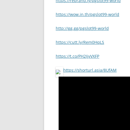
https://rebrand.ly/pgslot99-world
https://wow.in.th/pgslot99-world
http://gg.gg/pgslot99-world
https://cutt.ly/Rem0HqLS
https://t.co/PH2IjvVXFP
https://shorturl.asia/8UfAM