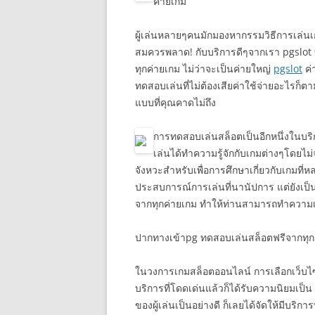
ค่ายเกม
ผู้เล่นหลายๆคนมักมองหากรรมวิธีการเล่นเกมใ
สมควรพลาด! กับบริการดีๆจากเรา pgslot
ทุกค่ายเกม ไม่ว่าจะเป็นค่ายใหญ่
pgslot
ค่
ทดสอบเล่นที่ไม่ต้องเสียค่าใช้จ่ายอะไรก็ต
แบบที่คุณคาดไม่ถึง
การทดสอบเล่นสล็อตเป็นอีกหนึ่งในบริก
เล่นได้ทำความรู้จักกับเกมต่างๆโดยไม่จ
จังหวะสำหรับเพื่อการศึกษาเกี่ยวกับเกมท
ประสบการณ์การเล่นที่นานัปการ แต่ยังเป็น
จากทุกค่ายเกม ทำให้ท่านสามารถทำความเข้
ปากทางเข้าpg ทดสอบเล่นสล็อตฟรีจากทุก
ในวงการเกมสล็อตออนไลน์ การเลือกเว็บไซต์ที
บริการที่โดดเด่นแล้วก็ได้รับความนิยมเป็น 
ของผู้เล่นเป็นอย่างดี ก็เลยได้จัดให้มีบริ