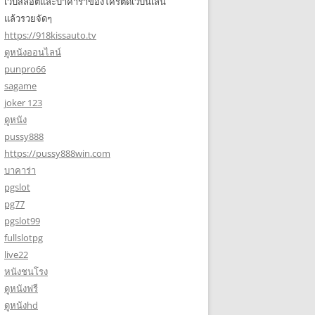
เว็บสล็อตและบาคาร่าของโครตดีเว็บนี้เล่น
แล้วรวยจัดๆ
https://918kissauto.tv
ดูหนังออนไลน์
punpro66
sagame
joker 123
ดูหนัง
pussy888
https://pussy888win.com
บาคาร่า
pgslot
pg77
pgslot99
fullslotpg
live22
หนังชนโรง
ดูหนังฟรี
ดูหนังhd