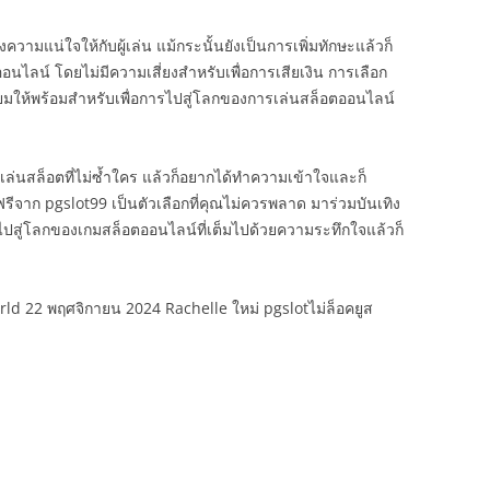
วามแน่ใจให้กับผู้เล่น แม้กระนั้นยังเป็นการเพิ่มทักษะแล้วก็
ไลน์ โดยไม่มีความเสี่ยงสำหรับเพื่อการเสียเงิน การเลือก
ยมให้พร้อมสำหรับเพื่อการไปสู่โลกของการเล่นสล็อตออนไลน์
ล่นสล็อตที่ไม่ซ้ำใคร แล้วก็อยากได้ทำความเข้าใจและก็
จาก pgslot99 เป็นตัวเลือกที่คุณไม่ควรพลาด มาร่วมบันเทิง
ปสู่โลกของเกมสล็อตออนไลน์ที่เต็มไปด้วยความระทึกใจแล้วก็
rld 22 พฤศจิกายน 2024 Rachelle ใหม่ pgslotไม่ล็อคยูส