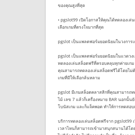
ของคุณสูงที่สุด
• pgslot99 เปิดโอกาสให้คุณได้ทดลองเล
เลือกเกมที่ตรงใจมากที่สุด
pgslot เป็นแพลตฟอร์มยอดนิยมในวงการเ
pgslot เป็นแพลตฟอร์มยอดนิยมในแวดวงเก
ทดลองเล่นสล็อตฟรีที่ครอบคลุมทุกค่ายเกม ไม
คุณสามารถทดลองเล่นสล็อตฟรีได้โดยไม่ต้
เกมที่มีให้เลือกล้นหลาม
pgslot มีเกมสล็อตคลาสสิกที่คุณสามารถทดลอง
ไม้ เลข 7 แล้วก็เครื่องหมาย BAR นอกนั้นยั
โบนัสเกม และก็แจ็คพอต ทำให้การทดสอบเ
บริการทดลองเล่นสล็อตฟรีจาก pgslot99 เ
เวลาไหนก็สามารถเข้ามาสนุกสนานได้โดยท