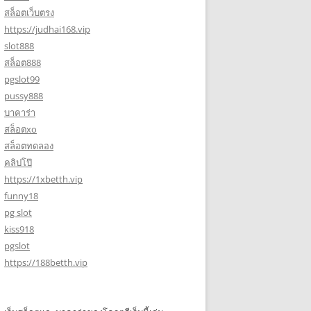
สล็อตเว็บตรง
https://judhai168.vip
slot888
สล็อต888
pgslot99
pussy888
บาคาร่า
สล็อตxo
สล็อตทดลอง
คลิปโป๊
https://1xbetth.vip
funny18
pg slot
kiss918
pgslot
https://188betth.vip