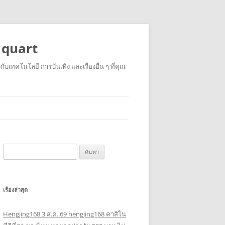
 quart
ทคโนโลยี การบันเทิง และเรื่องอื่น ๆ ที่คุณ
ค้นหา
สำหรับ:
เรื่องล่าสุด
Hengjing168 3 ส.ค. 69 hengjing168 คาสิโน