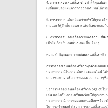
4. การทดลองเล่นสล็อตช่วยทำให้คุณพั
เปลี่ยนแปลงแผนการการวางเดิมพันได้ตาม
5. การทดสอบเล่นสล็อตช่วยทำให้คุณเตรียม
เกมและก็รู้จักขั้นตอนการเล่นที่เหมาะสมกั
6. การทดสอบเล่นสล็อตช่วยลดความเสี่ยงสำ
เข้าใจเกี่ยวกับเกมนั้นๆเยอะขึ้นเรื่อยๆ
ความสำคัญของการทดสอบเล่นสล็อตฟรีจาก
การทดลองเล่นสล็อตฟรีจากทุกค่ายเกมกับ P
ประสบการณ์ในการเล่นสล็อตออนไลน์ ไม่ว่
ตกลงของเกม หรือการทดลองอุบายต่างๆที่
บริการทดลองเล่นสล็อตฟรีจาก pgslot ไม่เ
เล่น แต่ยังเป็นการเตรียมพร้อมให้คุณก่อนการเ
ประสบการณ์ การทดสอบเล่นสล็อตฟรีจะช่วยท
ในการสร้างผลกำไรจากการเล่นสล็อตออน