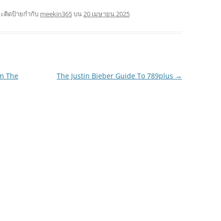
ะติดป้ายกำกับ
meekin365
บน
20 เมษายน 2025
om The
The Justin Bieber Guide To 789plus
→