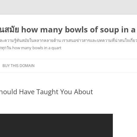
ทันสมัย how many bowls of soup in a
ลและความรู้ทันสมัยในหลากหลายด้าน เราเสนอข่าวสารและบทความที่น่าสนใจเกี่ยวกับเ
าทุกวัน how many bowls in a quart
ข้าม
ไป
BUY THIS DOMAIN
ยัง
เนื้อหา
hould Have Taught You About