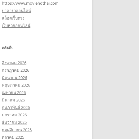
https://www.moviehdthai.com
บาคาร่าออนไลน์
สล็อตเว็บตรง
เว็บหวยออนไลน์
คลังเก็บ
สิงหาคม 2026
กรกฎาคม 2026
มิถุนายน 2026
พฤษภาคม 2026
เมษายน 2026
มีนาคม 2026
กุมภาพันธ์ 2026
มกราคม 2026
ธันวาคม 2025
พฤศจิกายน 2025
ตุลาคม 2025