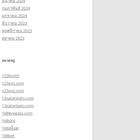
มีนาคม 2024
กุมภาพันธ์ 2024
มกราคม 2024
ธันวาคม 2023
พฤศจิกายน 2023
ตุลาคม 2023
หมวดหมู่
123lionth
123xos.com
123xos.com
13satanbets.com
13satanbets.com
1688vegasx.com
168slot
168สล็อต
188bet