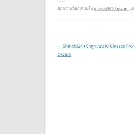
ข้อความนี้ถูกเขียนใน
meekin365day.com
แล
เมนู
←
Shinobi24 เข้าสู่ระบบ It! Classes Fr
นำทาง
Oscars
เรื่อง