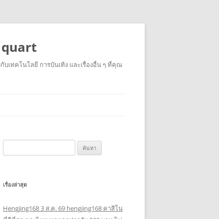
 quart
ทคโนโลยี การบันเทิง และเรื่องอื่น ๆ ที่คุณ
ค้นหา
สำหรับ:
เรื่องล่าสุด
Hengjing168 3 ส.ค. 69 hengjing168 คาสิโน