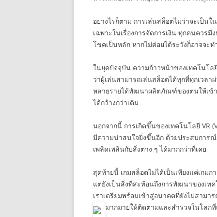
อย่างไรก็ตาม การเล่นสล็อตไม่ว่าจะเป็นใ
เฉพาะในเรื่องการจัดการเงิน ทุกคนควรมีงบ
โชคเป็นหลัก หากไม่ค่อยได้ระวังก็อาจจะทำใ
ในยุคปัจจุบัน ความก้าวหน้าของเทคโนโลยี
ว่าผู้เล่นสามารถเล่นสล็อตได้ทุกที่ทุกเวล
หลายรายได้พัฒนาผลิตภัณฑ์ของตนให้เข้าก
ได้กว้างกว่าเดิม
นอกจากนี้ การเกิดขึ้นของเทคโนโลยี VR (V
มีความน่าสนใจยิ่งขึ้นอีก ด้วยประสบการณ์ก
เพลิดเพลินกับสิ่งต่าง ๆ ได้มากกว่าที่เคย
สุดท้ายนี้ เกมสล็อตไม่ได้เป็นเพียงแค่เกมก
แต่ยังเป็นสิ่งที่สะท้อนถึงการพัฒนาของเ
เราเตรียมพร้อมเข้าสู่อนาคตที่ยังไม่สา
มากมายให้ติดตามและสำรวจในโลกที่เ