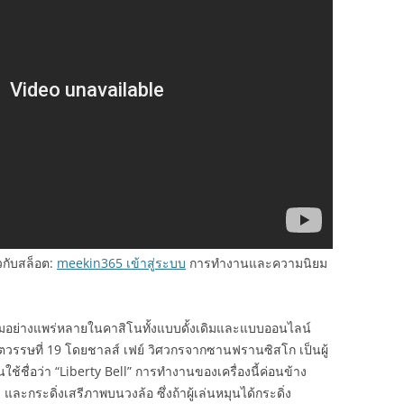
วกับสล็อต:
meekin365 เข้าสู่ระบบ
การทำงานและความนิยม
ิยมอย่างแพร่หลายในคาสิโนทั้งแบบดั้งเดิมและแบบออนไลน์
ิ้นศตวรรษที่ 19 โดยชาลส์ เฟย์ วิศวกรจากซานฟรานซิสโก เป็นผู้
ใช้ชื่อว่า “Liberty Bell” การทำงานของเครื่องนี้ค่อนข้าง
และกระดิ่งเสรีภาพบนวงล้อ ซึ่งถ้าผู้เล่นหมุนได้กระดิ่ง