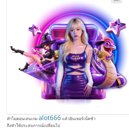
alot666
ทำไมตอนเล่นเกม
แล้วอินเทอร์เน็ตช้า
ถึงทำให้ประสบการณ์เปลี่ยนไป