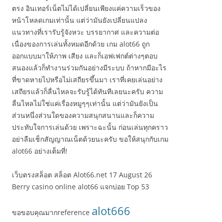
ตรง อินเทอร์เน็ตไม่ได้เปลี่ยนเพียงแค่ความเร็วของ
หน้าโหลดเกมเท่านั้น แต่ว่ามันยังเปลี่ยนแปลง
แนวทางที่เรารับรู้จังหวะ บรรยากาศ และความต่อ
เนื่องของการเล่นทั้งหมดอีกด้วย เกม alot66 ถูก
ออกแบบมาให้ภาพ เสียง และก็เอฟเฟกต์ต่างๆตอบ
สนองแล้วก็ทำงานร่วมกันอย่างมีระบบ ถ้าหากมีอะไร
ที่ขาดหายไปหรือไม่เสถียรขึ้นมา เราที่เคยเล่นอย่าง
เสถียรแล้วก็ลื่นไหลจะรับรู้ได้ทันทีเลยนะครับ ความ
ลื่นไหลไม่ใช่แค่เรื่องหมูๆๆเท่านั้น แต่ว่ามันยังเป็น
ส่วนหนึ่งส่วนใดของความสนุกสนานและก็ความ
ประทับใจการเล่นด้วย เพราะฉะนั้น ก่อนเล่นทุกคราว
อย่าลืมเช็กสัญญาณเน็ตด้วยนะครับ ขอให้สนุกกับเกม
alot66 อย่างเต็มที่!
เว็บตรงสล็อต สล็อต Alot66.net 17 August 26
Berry casino online alot66 แจกบ่อย Top 53
alot666
ขอขอบคุณมากreference