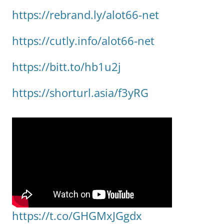
https://rebrand.ly/alot66-net
https://cutly.info/alot66-net
https://bitt.to/hb1u2j
https://shorturl.asia/f3yRG
https://t.co/GHGMxJGgdx