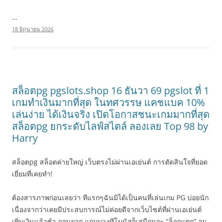
…
18 มิถุนายน 2026
สล็อตpg pgslots.shop 16 ธันวา 69 pgslot ที่ 1
เกมทำเงินมากที่สุด ในทศวรรษ แคชแบค 10%
เล่นง่าย ได้เงินจริง เปิดโอกาสชนะเกมมากที่สุด
สล็อตpg ยกระดับไลฟ์สไตล์ ลองเลย Top 98 by
Harry
สล็อตpg สล็อตค่ายใหญ่ เว็บตรงไม่ผ่านเอเย่นต์ การตัดสินใจที่ยอด
เยี่ยมที่เคยทำ!
ต้องสารภาพก่อนเลยว่า ทีแรกๆฉันมิได้เป็นคนที่เล่นเกม PG บ่อยนัก
เนื่องจากว่าเคยมีประสบการณ์ไม่ค่อยดีจากเว็บไซต์ที่ผ่านเอเย่นต์
เพิ่มเงินแล้วช้า ถอนยาก แถมบางทีโบนัสก็เสมือนจะ “ล็อกแตก” จน