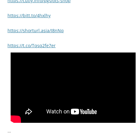
https://cutly.info/pgslots-shop
https://bitt.to/4hxlhy
https://shorturl.asia/I8nNq
https://t.co/Tqsq2fe7er
…