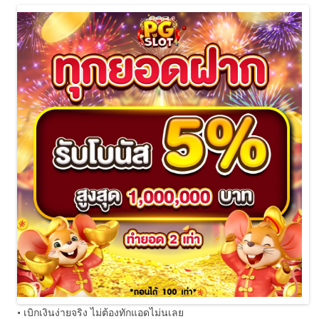
• เบิกเงินง่ายจริง ไม่ต้องทักแอดไม่นเลย