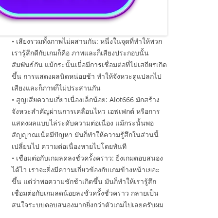
• เสียงรวมทั้งภาพไม่ผสานกัน: หนึ่งในจุดที่ทำให้พวก
เรารู้สึกดีกับเกมก็คือ ภาพและก็เสียงประกอบนั้น
สัมพันธ์กัน แม้กระนั้นเมื่อมีการเชื่อมต่อที่ไม่เสถียรเกิด
ขึ้น การแสดงผลนิดหน่อยช้า ทำให้จังหวะดูแปลกไป
เสียงและก็ภาพก็ไม่ประสานกัน
• สูญเสียความเกี่ยวเนื่องเล็กน้อย: Alot666 มักสร้าง
จังหวะสำคัญผ่านการเคลื่อนไหว เอฟเฟกต์ หรือการ
แสดงผลแบบไล่ระดับความต่อเนื่อง แม้กระนั้นพอ
สัญญาณเน็ตมีปัญหา มันก็ทำให้ความรู้สึกในส่วนนี้
เปลี่ยนไป ความต่อเนื่องหายไปโดยทันที
• เชื่อมต่อกับเกมลดลงชั่วครั้งคราว: ยิ่งเกมตอบสนอง
ได้ไว เราจะยิ่งมีความเกี่ยวข้องกับเกมข้างหน้าเยอะ
ขึ้น แต่ว่าพอความชักช้าเกิดขึ้น มันก็ทำให้เรารู้สึก
เชื่อมต่อกับเกมลดน้อยลงชั่วครั้งชั่วคราว กลายเป็น
สนใจระบบตอบสนองมากยิ่งกว่าตัวเกมไปเลยครับผม