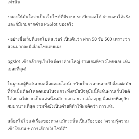
เท่านั้น
• มองให้มั่นใจว่าเป็นเว็บไซต์ที่มีระบบระเบียบออโต้ ฝากถอนได้จริง
และก็มีเกมจากค่าย PGSlot ของจริง
• อย่าเชื่อเว็บที่แจกโบนัสเว่อร์ เป็นต้นว่า ฝาก 50 รับ 500 เพราะว่า
ส่วนมากจะมีเงื่อนไขแอบแฝง
pgslot เข้ากล้วยๆเว็บไซต์ตรงค่ายใหญ่ รวมเกมที่ชาวไทยชอบเล่น
เยอะที่สุด!
ในฐานะผู้ที่เล่นเกมสล็อตออนไลน์มานับเป็นเวลาหลายปี ตั้งแต่สมัย
ที่จำเป็นต้องโหลดแอปไปจนกระทั่งสมัยปัจจุบันนี้ที่เล่นผ่านเว็บไซต์
ได้อย่างไม่ยากเย็นแค่หนึ่งคลิก บอกเลยว่า สล็อตpg คือค่ายที่อยู่กับ
ผมมานานที่สุด รวมทั้งยังเป็นค่ายที่ทำให้ผมคิดว่า การเล่น
สล็อตไม่ใช่แค่เรื่องของดวง แม้กระนั้นเป็นเรื่องของ “ความรู้ความ
เข้าใจเกม + การเลือกเว็บไซต์ดี”