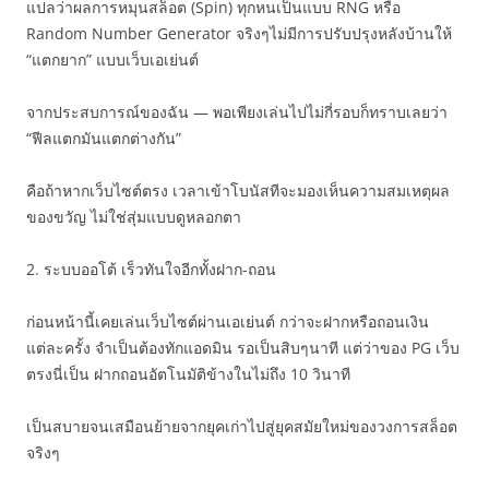
แปลว่าผลการหมุนสล็อต (Spin) ทุกหนเป็นแบบ RNG หรือ
Random Number Generator จริงๆไม่มีการปรับปรุงหลังบ้านให้
“แตกยาก” แบบเว็บเอเย่นต์
จากประสบการณ์ของฉัน — พอเพียงเล่นไปไม่กี่รอบก็ทราบเลยว่า
“ฟีลแตกมันแตกต่างกัน”
คือถ้าหากเว็บไซต์ตรง เวลาเข้าโบนัสทีจะมองเห็นความสมเหตุผล
ของขวัญ ไม่ใช่สุ่มแบบดูหลอกตา
2. ระบบออโต้ เร็วทันใจอีกทั้งฝาก-ถอน
ก่อนหน้านี้เคยเล่นเว็บไซต์ผ่านเอเย่นต์ กว่าจะฝากหรือถอนเงิน
แต่ละครั้ง จำเป็นต้องทักแอดมิน รอเป็นสิบๆนาที แต่ว่าของ PG เว็บ
ตรงนี่เป็น ฝากถอนอัตโนมัติข้างในไม่ถึง 10 วินาที
เป็นสบายจนเสมือนย้ายจากยุคเก่าไปสู่ยุคสมัยใหม่ของวงการสล็อต
จริงๆ