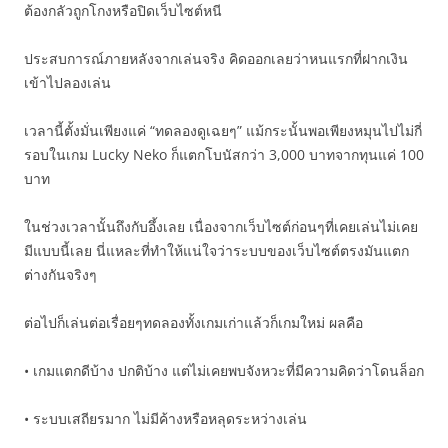
ต้องกลัวถูกโกงหรือปิดเว็บไซต์หนี
ประสบการณ์ภายหลังจากเล่นจริง คิดออกเลยว่าหนแรกที่ฝากเงิน
เข้าไปลองเล่น
เวลานี้ตั้งมั่นเพียงแค่ “ทดลองดูเฉยๆ” แม้กระนั้นพอเพียงหมุนไปไม่กี่
รอบในเกม Lucky Neko ก็แตกโบนัสกว่า 3,000 บาทจากทุนแค่ 100
บาท
ในช่วงเวลานั้นถึงกับอึ้งเลย เนื่องจากเว็บไซต์ก่อนๆที่เคยเล่นไม่เคย
มีแบบนี้เลย นี่แหละที่ทำให้แน่ใจว่าระบบของเว็บไซต์ตรงมันแตก
ต่างกันจริงๆ
ต่อไปก็เล่นต่อเรื่อยๆทดลองทั้งเกมเก่าแล้วก็เกมใหม่ ผลคือ
• เกมแตกดีบ้าง ปกติบ้าง แต่ไม่เคยพบจังหวะที่มีความคิดว่าโดนล็อก
• ระบบเสถียรมาก ไม่มีค้างหรือหลุดระหว่างเล่น