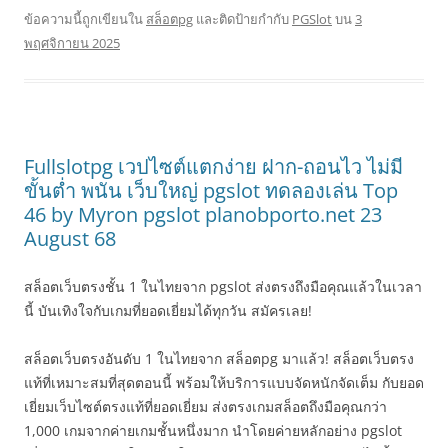
ข้อความนี้ถูกเขียนใน
สล็อตpg
และติดป้ายกำกับ
PGSlot
บน
3
พฤศจิกายน 2025
Fullslotpg เวปไซต์แตกง่าย ฝาก-ถอนไว ไม่มี
ขั้นต่ำ พนัน เว็บใหญ่ pgslot ทดลองเล่น Top
46 by Myron pgslot planobporto.net 23
August 68
สล็อตเว็บตรงชั้น 1 ในไทยจาก pgslot ส่งตรงถึงมือคุณแล้วในเวลา
นี้ บันเทิงใจกับเกมที่ยอดเยี่ยมได้ทุกวัน สมัครเลย!
สล็อตเว็บตรงอันดับ 1 ในไทยจาก สล็อตpg มาแล้ว! สล็อตเว็บตรง
แท้ที่เหมาะสมที่สุดตอนนี้ พร้อมให้บริการแบบจัดหนักจัดเต็ม กับยอด
เยี่ยมเว็บไซต์ตรงแท้ที่ยอดเยี่ยม ส่งตรงเกมสล็อตถึงมือคุณกว่า
1,000 เกมจากค่ายเกมชั้นหนึ่งมาก นำโดยค่ายหลักอย่าง pgslot