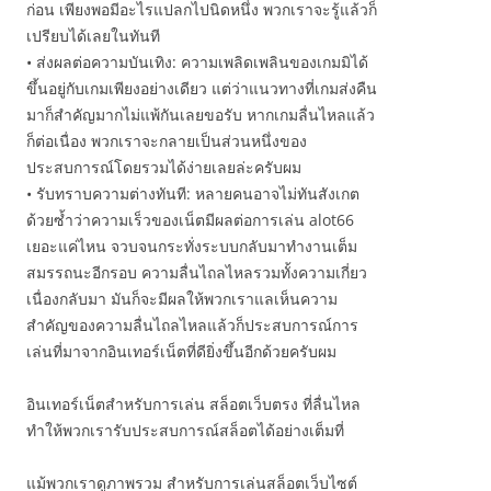
ก่อน เพียงพอมีอะไรแปลกไปนิดหนึ่ง พวกเราจะรู้แล้วก็
เปรียบได้เลยในทันที
• ส่งผลต่อความบันเทิง: ความเพลิดเพลินของเกมมิได้
ขึ้นอยู่กับเกมเพียงอย่างเดียว แต่ว่าแนวทางที่เกมส่งคืน
มาก็สำคัญมากไม่แพ้กันเลยขอรับ หากเกมลื่นไหลแล้ว
ก็ต่อเนื่อง พวกเราจะกลายเป็นส่วนหนึ่งของ
ประสบการณ์โดยรวมได้ง่ายเลยล่ะครับผม
• รับทราบความต่างทันที: หลายคนอาจไม่ทันสังเกต
ด้วยซ้ำว่าความเร็วของเน็ตมีผลต่อการเล่น alot66
เยอะแค่ไหน จวบจนกระทั่งระบบกลับมาทำงานเต็ม
สมรรถนะอีกรอบ ความลื่นไถลไหลรวมทั้งความเกี่ยว
เนื่องกลับมา มันก็จะมีผลให้พวกเราแลเห็นความ
สำคัญของความลื่นไถลไหลแล้วก็ประสบการณ์การ
เล่นที่มาจากอินเทอร์เน็ตที่ดียิ่งขึ้นอีกด้วยครับผม
อินเทอร์เน็ตสำหรับการเล่น สล็อตเว็บตรง ที่ลื่นไหล
ทำให้พวกเรารับประสบการณ์สล็อตได้อย่างเต็มที่
แม้พวกเราดูภาพรวม สำหรับการเล่นสล็อตเว็บไซต์