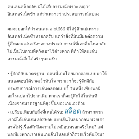
คนเล่นสล็อต66 มิได้เสียอารมณ์เพราะเหตุว่า
อินเทอร์เน็ตช้า แต่ว่าเพราะว่าประสบการณ์แปลง
ผมจะบอกให้ว่าคนเล่น alot666 มิได้รู้สึกแย่เพราะ
อินเทอร์เน็ตช้าหรอกครับ แต่ว่าสิ่งที่มันมีผลต่อความ
รู้สึกตอนเล่นจริงๆอย่างประสบการณ์ที่เคยลื่นไหลกลับ
ไม่เป็นไปตามที่หวังเอาไว้ต่างหาก ที่ทำให้คนเล่น
อารมณ์เสียได้จริงๆนะครับ
• รู้จักดีกับมาตรฐาน: ตอนนี้เกมโดยมากออกแบบมาให้
สนองตอบได้รวดเร็วทันใจ พวกเราก็จะรู้จักดีกับ
ประสบการณ์การเล่นตลอดแบบงี้ วันหนึ่งเพียงพอมี
อะไรแปลกไปจากเดิม พวกเราก็จะรู้สึกได้ในทันที
เนื่องจากมาตรฐานที่สูงขึ้นของเกมเองด้วย
สล็อต
• เปรียบเทียบกับสิ่งที่เคยได้รับ:
ถ้าหากพวก
เรามิได้เล่นเกม alot666 แบบลื่นไหลมาก่อน พวกเรา
อาจไม่รู้เรื่องสึกถึงความไม่เหมือนหรอกจริงไหม? แต่
พอเพียงพวกเราเล่นเกมลื่นไหลแล้วก็รวดเร็วทันใจมา