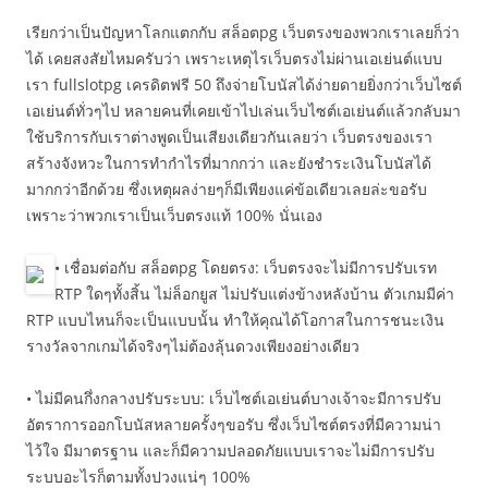
เรียกว่าเป็นปัญหาโลกแตกกับ สล็อตpg เว็บตรงของพวกเราเลยก็ว่า
ได้ เคยสงสัยไหมครับว่า เพราะเหตุไรเว็บตรงไม่ผ่านเอเย่นต์แบบ
เรา fullslotpg เครดิตฟรี 50 ถึงจ่ายโบนัสได้ง่ายดายยิ่งกว่าเว็บไซต์
เอเย่นต์ทั่วๆไป หลายคนที่เคยเข้าไปเล่นเว็บไซต์เอเย่นต์แล้วกลับมา
ใช้บริการกับเราต่างพูดเป็นเสียงเดียวกันเลยว่า เว็บตรงของเรา
สร้างจังหวะในการทำกำไรที่มากกว่า และยังชำระเงินโบนัสได้
มากกว่าอีกด้วย ซึ่งเหตุผลง่ายๆก็มีเพียงแค่ข้อเดียวเลยล่ะขอรับ
เพราะว่าพวกเราเป็นเว็บตรงแท้ 100% นั่นเอง
• เชื่อมต่อกับ สล็อตpg โดยตรง: เว็บตรงจะไม่มีการปรับเรท
RTP ใดๆทั้งสิ้น ไม่ล็อกยูส ไม่ปรับแต่งข้างหลังบ้าน ตัวเกมมีค่า
RTP แบบไหนก็จะเป็นแบบนั้น ทำให้คุณได้โอกาสในการชนะเงิน
รางวัลจากเกมได้จริงๆไม่ต้องลุ้นดวงเพียงอย่างเดียว
• ไม่มีคนกึ่งกลางปรับระบบ: เว็บไซต์เอเย่นต์บางเจ้าจะมีการปรับ
อัตราการออกโบนัสหลายครั้งๆขอรับ ซึ่งเว็บไซต์ตรงที่มีความน่า
ไว้ใจ มีมาตรฐาน และก็มีความปลอดภัยแบบเราจะไม่มีการปรับ
ระบบอะไรก็ตามทั้งปวงแน่ๆ 100%