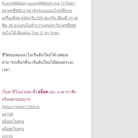
Pussy888play pussy888play.me 13 กันยา
69 พุซซี่888 อาณาจักรเกมออนไลน์ที่ครบ
เครื่องที่สุด สมัครรับ 500 สมจริง เสียงดี กราฟ
ฟิค 3D คนเล่นไม่ต่ำกว่าแสนทุกวัน พุซซี่888
รอไม่ได้ ต้องลอง Top 21 by Sven
ชีวิตของคุณจะไม่เริ่มต้นใหม่ได้ แต่คุณ
สามารถเลือกที่จะเริ่มต้นใหม่ได้ตลอดระยะ
เวลา
เว็บคาสิโนน่าเล่น ทั้ง
สล็อต
และ
บาคาร่า
ตึง
จริงแตกบ่อยมาก
https://joker123th.in
pg168
สล็อตเว็บตรง
สล็อตเว็บตรง
slot66