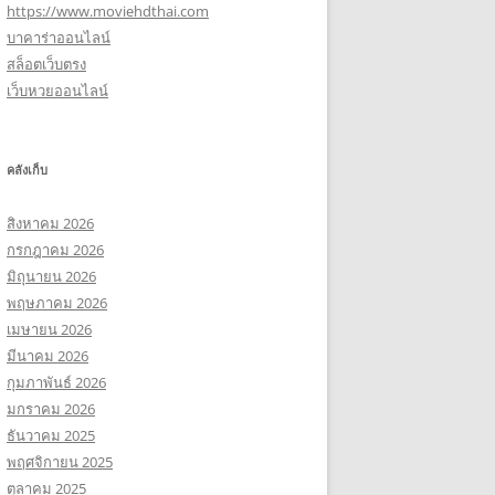
https://www.moviehdthai.com
บาคาร่าออนไลน์
สล็อตเว็บตรง
เว็บหวยออนไลน์
คลังเก็บ
สิงหาคม 2026
กรกฎาคม 2026
มิถุนายน 2026
พฤษภาคม 2026
เมษายน 2026
มีนาคม 2026
กุมภาพันธ์ 2026
มกราคม 2026
ธันวาคม 2025
พฤศจิกายน 2025
ตุลาคม 2025