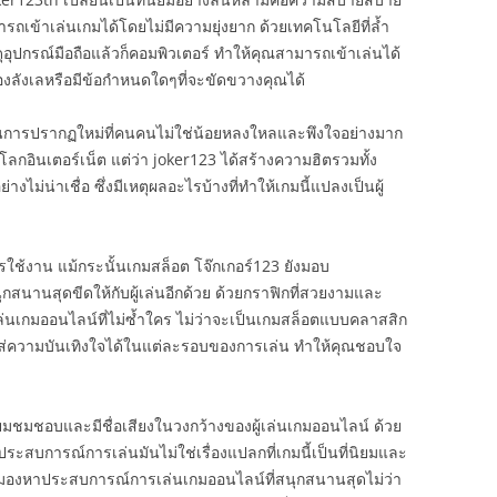
มารถเข้าเล่นเกมได้โดยไม่มีความยุ่งยาก ด้วยเทคโนโลยีที่ล้ำ
ุอุปกรณ์มือถือแล้วก็คอมพิวเตอร์ ทำให้คุณสามารถเข้าเล่นได้
้องลังเลหรือมีข้อกำหนดใดๆที่จะขัดขวางคุณได้
เป็นการปรากฏใหม่ที่คนคนไม่ใช่น้อยหลงใหลและพึงใจอย่างมาก
โลกอินเตอร์เน็ต แต่ว่า joker123 ได้สร้างความฮิตรวมทั้ง
างไม่น่าเชื่อ ซึ่งมีเหตุผลอะไรบ้างที่ทำให้เกมนี้แปลงเป็นผู้
ใช้งาน แม้กระนั้นเกมสล็อต โจ๊กเกอร์123 ยังมอบ
ุกสนานสุดขีดให้กับผู้เล่นอีกด้วย ด้วยกราฟิกที่สวยงามและ
รเล่นเกมออนไลน์ที่ไม่ซ้ำใคร ไม่ว่าจะเป็นเกมสล็อตแบบคลาสสิก
ส่ความบันเทิงใจได้ในแต่ละรอบของการเล่น ทำให้คุณชอบใจ
ิยมชมชอบและมีชื่อเสียงในวงกว้างของผู้เล่นเกมออนไลน์ ด้วย
บการณ์การเล่นมันไม่ใช่เรื่องแปลกที่เกมนี้เป็นที่นิยมและ
งมองหาประสบการณ์การเล่นเกมออนไลน์ที่สนุกสนานสุดไม่ว่า