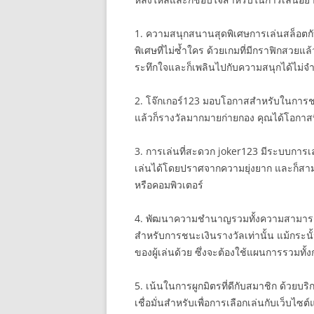
1. ความสนุกสนานสุดพิเศษการเล่นสล็อตก
พิเศษที่ไม่ซ้ำใคร ด้วยเกมที่มีกราฟิกสวยแล
ระทึกใจและก็เพลินไปกับความสนุกได้ไม่จำ
2. โจ๊กเกอร์123 มอบโอกาสสำหรับในการชนะเ
แล้วก็รางวัลมากมายก่ายกอง คุณได้โอกาสท
3. การเล่นที่สะดวก joker123 มีระบบการเล
เล่นได้โดยปราศจากความยุ่งยาก และก็สามารถ
หรือคอมพิวเตอร์
4. พัฒนาความชำนาญรวมทั้งความสามารถใ
สำหรับการชนะเงินรางวัลเท่านั้น แม้กระน
ของผู้เล่นด้วย ซึ่งจะต้องใช้แผนการรวมทั
5. เน้นในการผูกมิตรที่ดีกับสมาชิก ด้วยบริ
เชื่อมั่นสำหรับเพื่อการเลือกเล่นกับเว็บไซต