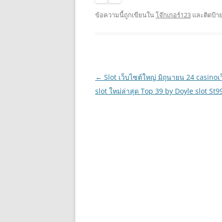
ข้อความนี้ถูกเขียนใน
โจ๊กเกอร์123
และติดป้า
เมนู
←
Slot เว็บไซต์ใหญ่ มิถุนายน 24 casinoเว
นำทาง
slot ใหม่ล่าสุด Top 39 by Doyle slot St9
เรื่อง