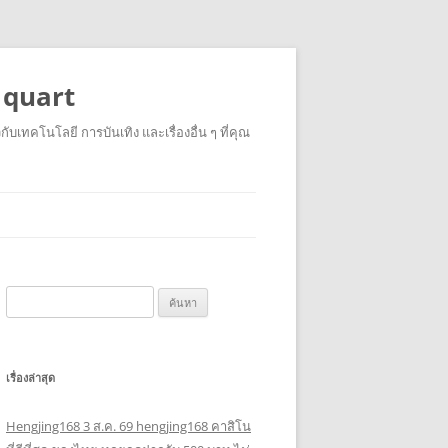
 quart
ทคโนโลยี การบันเทิง และเรื่องอื่น ๆ ที่คุณ
ค้นหา
สำหรับ:
เรื่องล่าสุด
Hengjing168 3 ส.ค. 69 hengjing168 คาสิโน