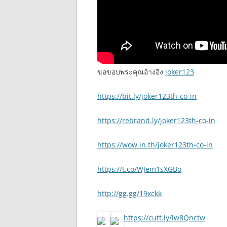
ขอขอบพระคุณอ้างอิง
joker123
https://bit.ly/joker123th-co-in
https://rebrand.ly/joker123th-co-in
https://wow.in.th/joker123th-co-in
https://t.co/WJem1sXGBo
http://gg.gg/19xckk
https://cutt.ly/lw8Qnctw