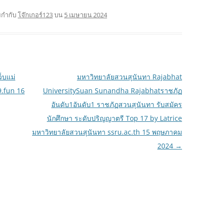
ยกำกับ
โจ๊กเกอร์123
บน
5 เมษายน 2024
็บแม่
มหาวิทยาลัยสวนสุนันทา Rajabhat
9.fun 16
UniversitySuan Sunandha Rajabhatราชภัฏ
อันดับ1อันดับ1 ราชภัฏสวนสุนันทา รับสมัคร
นักศึกษา ระดับปริญญาตรี Top 17 by Latrice
มหาวิทยาลัยสวนสุนันทา ssru.ac.th 15 พฤษภาคม
2024
→