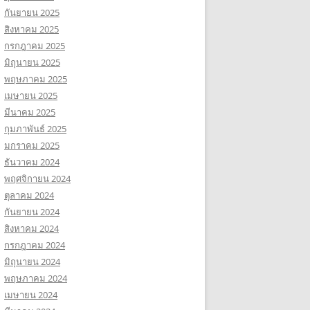
กันยายน 2025
สิงหาคม 2025
กรกฎาคม 2025
มิถุนายน 2025
พฤษภาคม 2025
เมษายน 2025
มีนาคม 2025
กุมภาพันธ์ 2025
มกราคม 2025
ธันวาคม 2024
พฤศจิกายน 2024
ตุลาคม 2024
กันยายน 2024
สิงหาคม 2024
กรกฎาคม 2024
มิถุนายน 2024
พฤษภาคม 2024
เมษายน 2024