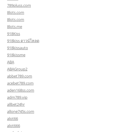
789pluss.com
8lots.com
8lots.com
8lots.me
918Kiss
918kiss ดาวน์โหลด
918kissauto
918kissme
ABA
ABAGroup2
abbet789.com
acebet789.com
aden168ss.com
adm789.vip
allbet24hr
allone745s.com
alot66
alot666