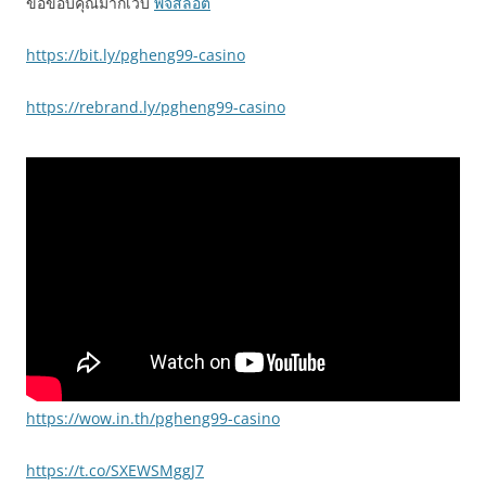
ขอขอบคุณมากเว็บ
พีจีสล็อต
https://bit.ly/pgheng99-casino
https://rebrand.ly/pgheng99-casino
https://wow.in.th/pgheng99-casino
https://t.co/SXEWSMggJ7