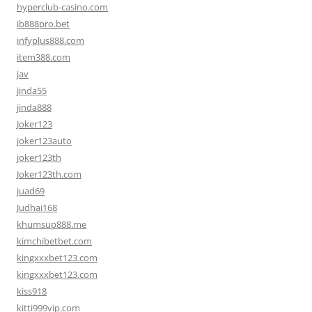
hyperclub-casino.com
ib888pro.bet
infyplus888.com
item388.com
jav
jinda55
jinda888
Joker123
joker123auto
joker123th
Joker123th.com
juad69
Judhai168
khumsup888.me
kimchibetbet.com
kingxxxbet123.com
kingxxxbet123.com
kiss918
kitti999vip.com