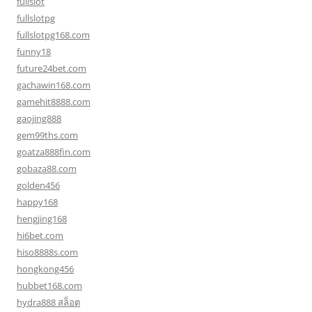
fullslot
fullslotpg
fullslotpg168.com
funny18
future24bet.com
gachawin168.com
gamehit8888.com
gaojing888
gem99ths.com
goatza888fin.com
gobaza88.com
golden456
happy168
hengjing168
hi6bet.com
hiso8888s.com
hongkong456
hubbet168.com
hydra888 สล็อต