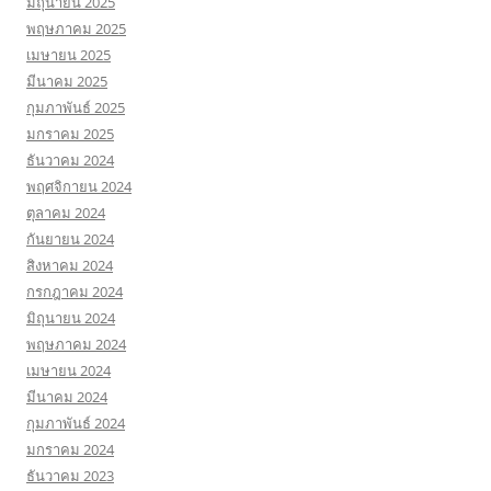
มิถุนายน 2025
พฤษภาคม 2025
เมษายน 2025
มีนาคม 2025
กุมภาพันธ์ 2025
มกราคม 2025
ธันวาคม 2024
พฤศจิกายน 2024
ตุลาคม 2024
กันยายน 2024
สิงหาคม 2024
กรกฎาคม 2024
มิถุนายน 2024
พฤษภาคม 2024
เมษายน 2024
มีนาคม 2024
กุมภาพันธ์ 2024
มกราคม 2024
ธันวาคม 2023