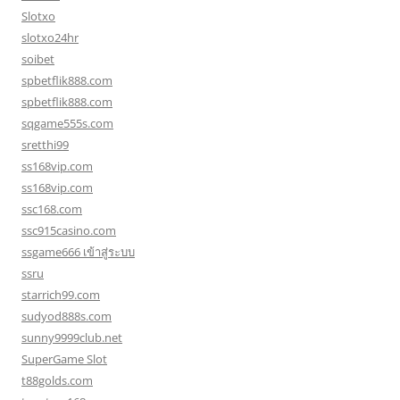
Slotxo
slotxo24hr
soibet
spbetflik888.com
spbetflik888.com
sqgame555s.com
sretthi99
ss168vip.com
ss168vip.com
ssc168.com
ssc915casino.com
ssgame666 เข้าสู่ระบบ
ssru
starrich99.com
sudyod888s.com
sunny9999club.net
SuperGame Slot
t88golds.com