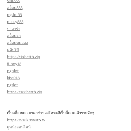
slot888
สล็อต888
pgslot99
pussy888
บาคาร่า
สล็อตxo
สล็อตทดลอง
คลิปโป๊
https://1xbetth.vip
funny18
pg slot
kiss918
pgslot
https://188betth.vip
เว็บสล็อตและบาคาร่าของโครตดีเว็บนี้เล่นแล้วรวยจัดๆ
https://918kissauto.tv
ดูหนังออนไลน์