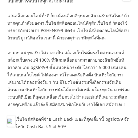
สนุกกับการพนันได้ทุกวัน สมัครเลย!
เล่นสล็อตออนไลน์ทั้งที ก็จะต้องเลือกดีๆหน่อยสินะครับจริงไหม! ถ้า
หากคุณกำลังมองหาเว็บไซต์สล็อตออนไลน์ดีๆสักเว็บไซต์ ก็ลองใช้
บริการกับพวกเรา PGHENG99 สิครับ เว็บไซต์สล็อตออนไลน์ที่ครบ
ถ้วนบริบูรณ์ที่สุดในเวลานี้ ด้วยเหตุว่าเรามีทุกสิ่งที่คุณ
ตามหาแน่ๆขอรับ ไม่ว่าจะเป็น สล็อตเว็บไซต์ตรงไม่ผ่านเอเย่นต์
สล็อตเว็บตรงแท้ 100% ที่มีเกมสล็อตมากมายก่ายกองลิขสิทธิ์แท้
จากค่ายเกม pgslot99 ชั้นแนวหน้าระดับโลกกว่า 5,000 เกม เล่น
ได้เลยบนเว็บไซต์ ไม่ต้องดาวน์โหลดหรือติดตั้ง บันเทิงใจกับการ
เล่นเกมได้ตลอดทั้งวัน 1 วัน มีโปรโมชั่นรวมทั้งกิจกรรมจัดเต็ม
ล้นหลาม บันเทิงใจกับการพนันได้แบบไม่เหมือนใครทุกวัน มาพร้อม
ระบบที่ดีเยี่ยมที่สุดบนสล็อตเว็บตรงไม่ผ่านเอเย่นต์ที่เหมาะสมที่สุด
หากคุณพร้อมแล้วล่ะก้ สมัครสมาชิกใหม่กับเราได้เลย สมัครเลย!
เว็บไซต์สล็อตที่จ่าย Cash Back เยอะที่สุดเดี๋ยวนี้ pgslot99 จัด
ให้กับ Cash Back Slot 50%