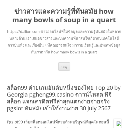
ข่าวสารและความรู้ที่ทันสมัย how
many bowls of soup in a quart
https://dailion.com ข่าวออนไลน์ที่ให้ข้อมูลและความรู้ทันสมัยในหลาก
หลายด้าน เราเสนอข่าวสารและบทความที่น่าสนใจเกี่ยวกับเทคโนโลยี
การบันเทิง และเรื่องอื่น ๆ ที่คุณอาจสนใจ มาร่วมเรียนรู้และอัพเดทข้อมูล
กับเราทุกวัน how many bowls in a quart
ข้าม
เมนู
ไป
ยัง
เนื้อหา
สล็อต99 ค่ายเกมอันดับหนึ่งของไทย Top 20 by
Georgia pgheng99.casino ดาวน์โหลด พีจี
สล็อต แจกเครดิตฟรีล่าสุดแตกง่ายจ่ายจริง
pgslot ทันสมัยเข้าใช้งานง่าย 30 July 2567
Pgslot99 เว็บสล็อตออนไลน์ที่ครบถ้วนบริบูรณ์ที่สุดในตอนนี้