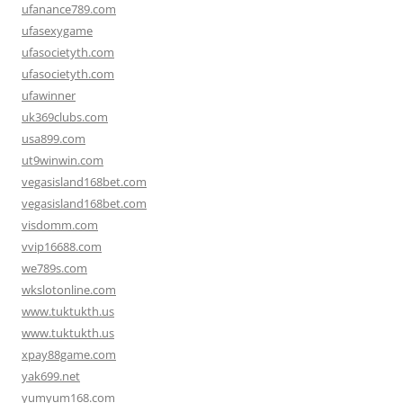
ufanance789.com
ufasexygame
ufasocietyth.com
ufasocietyth.com
ufawinner
uk369clubs.com
usa899.com
ut9winwin.com
vegasisland168bet.com
vegasisland168bet.com
visdomm.com
vvip16688.com
we789s.com
wkslotonline.com
www.tuktukth.us
www.tuktukth.us
xpay88game.com
yak699.net
yumyum168.com