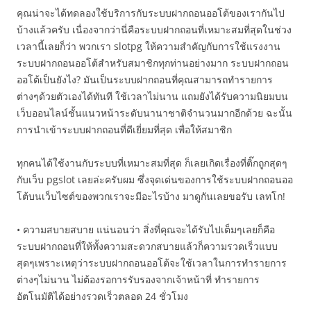
คุณน่าจะได้ทดลองใช้บริการกับระบบฝากถอนออโต้ของเรากันไป
บ้างแล้วครับ เนื่องจากว่านี่คือระบบฝากถอนที่เหมาะสมที่สุดในช่วง
เวลานี้เลยก็ว่า พวกเรา slotpg ให้ความสำคัญกับการใช้แรงงาน
ระบบฝากถอนออโต้สำหรับสมาชิกทุกท่านอย่างมาก ระบบฝากถอน
ออโต้เป็นยังไง? มันเป็นระบบฝากถอนที่คุณสามารถทำรายการ
ต่างๆด้วยตัวเองได้ทันที ใช้เวลาไม่นาน แถมยังได้รับความนิยมบน
เว็บออนไลน์ชั้นแนวหน้าระดับนานาชาติจำนวนมากอีกด้วย ฉะนั้น
การนำเข้าระบบฝากถอนที่ดีเยี่ยมที่สุด เพื่อให้สมาชิก
ทุกคนได้ใช้งานกับระบบที่เหมาะสมที่สุด ก็เลยเกิดเรื่องที่ติ๊กถูกสุดๆ
กับเว็บ pgslot เลยล่ะครับผม ซึ่งจุดเด่นของการใช้ระบบฝากถอนออ
โต้บนเว็บไซต์ของพวกเราจะมีอะไรบ้าง มาดูกันเลยขอรับ เลทโก!
• ความสบายสบาย แน่นอนว่า สิ่งที่คุณจะได้รับไปเต็มๆเลยก็คือ
ระบบฝากถอนที่ให้ทั้งความสะดวกสบายแล้วก็ความรวดเร็วแบบ
สุดๆเพราะเหตุว่าระบบฝากถอนออโต้จะใช้เวลาในการทำรายการ
ต่างๆไม่นาน ไม่ต้องรอการรับรองจากเจ้าหน้าที่ ทำรายการ
อัตโนมัติได้อย่างรวดเร็วตลอด 24 ชั่วโมง