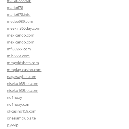
macau888.win
mario678
mario678.info
medee989.com
meekin365day.com
mexicanoo.com
mexicanoo.com
mfj889xx.com
mib555s.com
mmgoldsbets.com
mmplay-casino.com
nagawaybet.com
niseko168bet.com
niseko168bet.com
no1huay
no1huay.com
okcasino159.com
onesiamclub.site
p2vvip