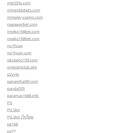
mib555s.com
mmgoldsbets.com
mmplay-casino.com
nagawaybet.com
niseko168bet.com
niseko168bet.com
no1huay
no1huay.com
okcasino159.com
onesiamclub.site
p2vvip
pananthai99.com
panda555
paramax1688.info
PG
PG Slot
PG Slot เว็บใหม่
pg168
pg77