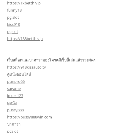
https://1xbetth.vip
funny18
pg slot
kiss918
pgslot
https://188betth.vip
เว็บสล็อตและบาคาร่าของโครตดีเว็บนี้เล่นแล้วรวยจัดๆ
https://918kissauto.tv
ดูหนังออนไลน์
punpro66
sagame
joker 123
ดูหนัง
pussy888
https://pussy888win.com
บาคาร่า
pgslot