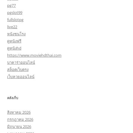
pg77
pgslot99
fullslotpg
live22
หนังชนโรง
ดูหนังฟรี
ดูหนังhd
https://www.moviehdthai.com
บาคาร่าออนไลน์
สล็อตเว็บตรง
เว็บหวยออนไลน์
คลังเก็บ
สิงหาคม 2026
กรกฎาคม 2026
มิถุนายน 2026