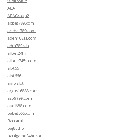
918kissme
ABA
ABAGroup2
abbet789.com
acebet789.com
aden168ss.com
adm789.vip
allbet24hr
allone745s.com
alot66
alot666
amb slot
argus16888.com
asb9999.com
audi688.com
babet555.com
Baccarat
baj88thb
bar4game24hr.com