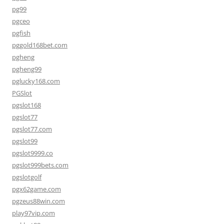
pg99
pgceo
pgfish
pggold168bet.com
pgheng
pgheng99
pglucky168.com
PGSlot
pgslot168
pgslot77
pgslot77.com
pgslot99
pgslot9999.co
pgslot999bets.com
pgslotgolf
pgx62game.com
pgzeus88win.com
play97vip.com