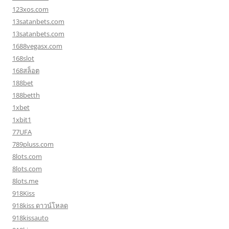
123xos.com
13satanbets.com
13satanbets.com
1688vegasx.com
168slot
168สล็อต
188bet
188betth
1xbet
1xbit1
77UFA
789pluss.com
8lots.com
8lots.com
8lots.me
918Kiss
918kiss ดาวน์โหลด
918kissauto