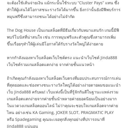
จะต้องใช้เส้นจ่ายเงิน แม้กระนั้นใช้ระบบ “Cluster Pays” แทน ซึ่ง
ทำให้ผู้เล่นได้โอกาสชนะรางวัลได้มากขึ้น ยิ่งกว่านั้นยังมีฟีพบร์การ
หมุนฟรีซึ่งสามารถชนะได้อย่างไม่จำกัด
The Dog House เป็นเกมสล็อตที่มีธีมเกี่ยวกับหมาแสนรัก เกมนี้มีฟี
พบร์โบนัสที่น่าสนใจ เช่น การหมุนฟรีและตัวคูณซึ่งสามารถเพิ่ม
ขึ้นเรื่อยๆทำให้ผู้เล่นมีโอกาสได้รับรางวัลใหญ่ได้ง่ายดาย
หากกำลังมองหาเว็บสล็อตเว็บไซต์ตรง แนะนำเว็บไซต์ Jinda888
เว็บไซต์รวมเกมสล็อตแตกง่าย จากค่ายชั้นแนวหน้า
ถ้าเกิดคุณกำลังมองหาเว็บสล็อตเว็บตรงที่มอบประสบการณ์การเล่น
ที่สุดยอดและช่องทางชนะรางวัลใหญ่ได้อย่างง่ายดายผมขอแนะนำ
เว็บ Jinda888 ครับผม! เว็บแห่งนี้เป็นที่รู้จักกันดีในฐานะแหล่งรวม
เกมสล็อตแตกง่ายจากค่ายชั้นนำหลายค่ายยอดนิยมเป็นอย่างมาก
ในแวดวงเกมสล็อตออนไลน์ ไม่ว่าคุณจะชอบใจเกมสล็อตจากค่าย
ไหน อย่างเช่น KA Gaming, JOKER SLOT, PRAGMATIC PLAY
หรือ Spadegaming คุณจะเจอทุกสิ่งทุกอย่างที่ปรารถนาที่
Jinda888 แน่นอน