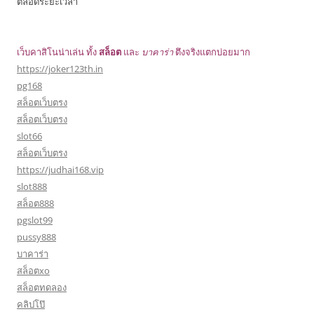
ตลอดระยะเวลา
เว็บคาสิโนน่าเล่น ทั้ง
สล็อต
และ
บาคาร่า
ตึงจริงแตกบ่อยมาก
https://joker123th.in
pg168
สล็อตเว็บตรง
สล็อตเว็บตรง
slot66
สล็อตเว็บตรง
https://judhai168.vip
slot888
สล็อต888
pgslot99
pussy888
บาคาร่า
สล็อตxo
สล็อตทดลอง
คลิปโป๊