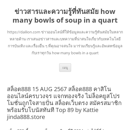
ข่าวสารและความรู้ที่ทันสมัย how
many bowls of soup in a quart
https://dailion.com ข่าวออนไลน์ที่ให้ข้อมูลและความรู้ทันสมัยในหลาก
หลายด้าน เราเสนอข่าวสารและบทความที่น่าสนใจเกี่ยวกับเทคโนโลยี
การบันเทิง และเรื่องอื่น ๆ ที่คุณอาจสนใจ มาร่วมเรียนรู้และอัพเดทข้อมูล
กับเราทุกวัน how many bowls in a quart
ข้าม
เมนู
ไป
ยัง
เนื้อหา
สล็อต888 15 AUG 2567 สล็อต888 คาสิโน
ออนไลน์ครบวงจร แจกทองจริง ไม่ล็อคยูสโปร
โมชั่นถูกใจสายปั่น สล็อตเว็บตรง สมัครสมาชิก
พร้อมรับโบนัสทันที Top 89 by Kattie
jinda888.store