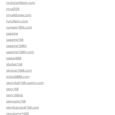
rockstar66win.com
royal558
royaleluxee.com
run24pro.com
runway789s.com
sagame
sagame168
sagame168th
sagame168th.com
sawan888
sbobet168
sbotop1688.com
sclass8888.com
sexxybet168-casino.com
sexy168
sexy168vip
sexyauto168
sexybaccarat168.com
sexygame1688