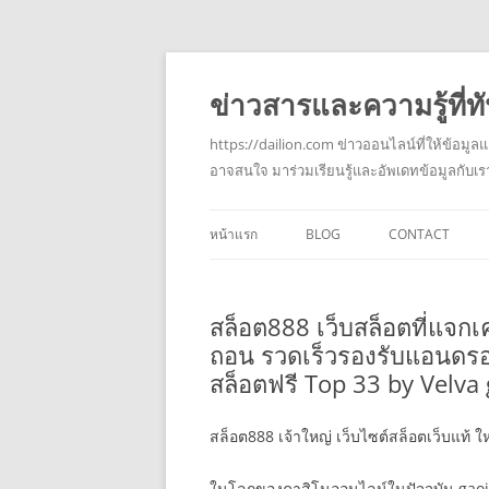
ข่าวสารและความรู้ที่
https://dailion.com ข่าวออนไลน์ที่ให้ข้อมู
อาจสนใจ มาร่วมเรียนรู้และอัพเดทข้อมูลกับเร
หน้าแรก
BLOG
CONTACT
สล็อต888 เว็บสล็อตที่แจกเค
ถอน รวดเร็วรองรับแอนดรอ
สล็อตฟรี Top 33 by Velva
สล็อต888 เจ้าใหญ่ เว็บไซต์สล็อตเว็บแท้ ใ
ในโลกของคาสิโนออนไลน์ในปัจจุบัน gaojing