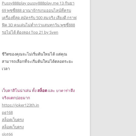
Pussy888play pussy888play.me 13 กันยา
69 พุซซี่888 อาณาจักรเกมออนไลน์ที่ครบ
เครื่องที่สุด สมัครรับ 500 สมจริง เสียงดี กราฟ
ฟิค 3D คนเล่นไม่ต่ำกว่าแสนทุกวัน พุซซี่888
รอไม่ได้ ต้องลอง Top 21 by Sven
ชีวิตของคุณจะไม่เริ่มต้นใหม่ได้ แต่คุณ
สามารถเลือกที่จะเริ่มต้นใหม่ได้ตลอดระยะ
เวลา
เว็บคาสิโนน่าเล่น ทั้ง
สล็อต
และ
บาคาร่า
ตึง
จริงแตกบ่อยมาก
https://joker123th.in
pg168
สล็อตเว็บตรง
สล็อตเว็บตรง
slot66