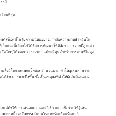
รงนี้
ี่ยมที่สุด
็บไซต์สล็อตที่ได้รับความนิยมอย่างมากคือความง่ายสำหรับใน
บแห่งนี้เลือกใช้ได้รับการพัฒนาให้มีอัตราการจ่ายที่สูงแล้ว
างวัลใหญ่ได้ตลอดระยะเวลา แม้จะมีทุนสำหรับการเล่นที่ไม่สูง
วมทั้งมีโอกาสแตกแจ็คพอตจำนวนมาก ทำให้ผู้เล่นสามารถ
ายดายมากยิ่งขึ้น ซึ่งเป็นเหตุผลที่ทำให้ผู้เล่นที่เล่นเกม
ยงแค่ทำให้การเล่นสะดวกและก็เร็ว แต่ว่ายังช่วยให้ผู้เล่น
ะบบกลุ่มนี้รองรับการเล่นบนโทรศัพท์เคลื่อนที่และก็