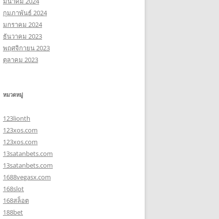
มีนาคม 2024
กุมภาพันธ์ 2024
มกราคม 2024
ธันวาคม 2023
พฤศจิกายน 2023
ตุลาคม 2023
หมวดหมู่
123lionth
123xos.com
123xos.com
13satanbets.com
13satanbets.com
1688vegasx.com
168slot
168สล็อต
188bet