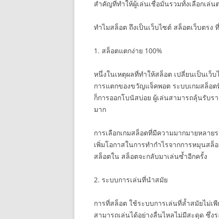
สำคัญที่ทำให้ผู้เล่นเชื่อมั่นรวมทั้งเลือกเล่นต
ทำไมสล็อต ถึงเป็นเว็บไซต์ สล็อตเว็บตรง ที่เย
1. สล็อตแตกง่าย 100%
หนึ่งในเหตุผลที่ทำให้สล็อต เปลี่ยนเป็นเว
การแตกของขวัญแจ็คพอต ระบบเกมสล็อตที่เว็
ก็การออกโบนัสบ่อย ผู้เล่นสามารถลุ้นรับร
มาก
การเลือกเกมสล็อตที่มีความมากมายหลายร
เพิ่มโอกาสในการทำกำไรจากการหมุนสล็อตได้ง่
สล็อตใน สล็อตจะกลับมาเล่นซ้ำอีกครั้ง
2. ระบบการเล่นที่นำสมัย
การที่สล็อต ใช้ระบบการเล่นที่ล้ำสมัยไม่เพี
สามารถเล่นได้อย่างลื่นไหลไม่มีสะดุด ซึ่งร