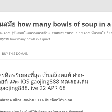
ทันสมัย how many bowls of soup in a
ลและความรู้ทันสมัยในหลากหลายด้าน เราเสนอข่าวสารและบทความที่น่าสนใจเกี่ยวกับเ
าทุกวัน how many bowls in a quart
ข้าม
ไป
BUY THIS DOMAIN
ยัง
เนื้อหา
รดิตฟรีเยอะที่สุด เว็บสล็อตแท้ ฝาก-
ยด์ และ IOS gaojing888 ทดเลองเล่น
 gaojing888.live 22 APR 68
หม่ล่าสุด สล็อตแตกง่าย 100% ปั่นสล็อตได้ทุกเกม
888 เป็นเยี่ยมในผู้ให้บริการยอดนิยมสูงสุด ด้วยการที่