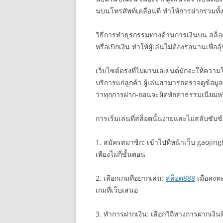
นบนโทรศัพท์เคลื่อนที่ ทำให้การฝากรวมทั้งเบ
วิธีการทำธุรกรรมทางด้านการเงินบน สล็อตเ
หรือเบิกเงิน ทำให้ผู้เล่นไม่ต้องรอนานเพื่อ
เว็บไซต์ตรงที่ไม่ผ่านเอเย่นต์มักจะให้คว
บริการแก่ลูกค้า ผู้เล่นสามารถตรวจดูข้อมู
ว่าทุกการฝาก-ถอนจะผิดหักค่าธรรมเนียมห
การเริ่มเล่นที่สล็อตนั้นง่ายและไม่สลับซั
1. สมัครสมาชิก: เข้าไปที่หน้าเว็บ gaojing8
เพียงไม่กี่ขั้นตอน
2. เลือกเกมที่อยากเล่น:
สล็อต888
เมื่อลงท
เกมที่เว็บเสนอ
3. ทำการฝากเงิน: เลือกวิถีทางการฝากเงิน