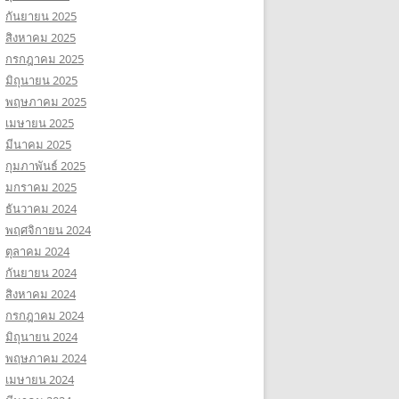
กันยายน 2025
สิงหาคม 2025
กรกฎาคม 2025
มิถุนายน 2025
พฤษภาคม 2025
เมษายน 2025
มีนาคม 2025
กุมภาพันธ์ 2025
มกราคม 2025
ธันวาคม 2024
พฤศจิกายน 2024
ตุลาคม 2024
กันยายน 2024
สิงหาคม 2024
กรกฎาคม 2024
มิถุนายน 2024
พฤษภาคม 2024
เมษายน 2024