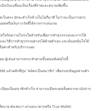
ิกเงินเปลี่ยนเป็นเรื่องที่ง่ายและสบายเพิ่มขึ้น
ว็บตรง มักจะสำเร็จข้างในไม่กี่นาที ไม่ว่าจะเป็นการฝาก
ลุ้นผลหรือเงินรางวัลที่ได้จากการเล่นเกม
ามใส่ใจกับความโปร่งใสสำหรับเพื่อการทำธุรกรรมและการให้
ลและวิธีการทำธุรกรรมต่างๆได้ด้วยตัวเอง และมั่นอกมั่นใจได้
รือค่าสำหรับบริการแฝง
บซ้อน ผู้เล่นสามารถกระทำตามขั้นตอนดังต่อไปนี้
88 แล้วคลิกที่ปุ่ม “สมัครเป็นสมาชิก” เพื่อกรอกข้อมูลส่วนตัว
ะเบียนเป็นสมาชิกสำเร็จ สามารถเลือกเกมสล็อตจากนานัปการ
ที่สบาย ดังเช่นว่า ผ่านธนาคารหรือ True Wallet