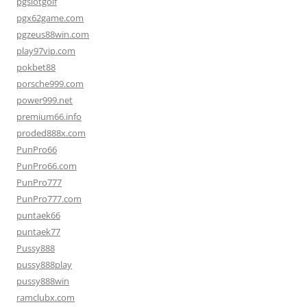
pgslotgolf
pgx62game.com
pgzeus88win.com
play97vip.com
pokbet88
porsche999.com
power999.net
premium66.info
proded888x.com
PunPro66
PunPro66.com
PunPro777
PunPro777.com
puntaek66
puntaek77
Pussy888
pussy888play
pussy888win
ramclubx.com