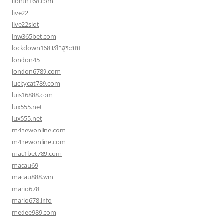
lionth168.com
live22
live22slot
lnw365bet.com
lockdown168 เข้าสู่ระบบ
london45
london6789.com
luckycat789.com
luis16888.com
lux555.net
lux555.net
m4newonline.com
m4newonline.com
mac1bet789.com
macau69
macau888.win
mario678
mario678.info
medee989.com