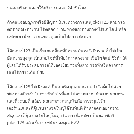
• คณะทำงานคอยให้บริการตลอด 24 ชั่วโมง
ถ้าคุณเจอปัญหาหรือมีปัญหาในระหว่างการเล่นjoker123 สามารถ
ติดต่อคณะทำงาน ได้ตลอด 1 วัน ทางช่องทางต่างๆได้แก่ ไลน์ หรือ
แชทสด เพื่อการเล่นของคุณเป็นไปอย่างสะดวก
โจ๊กเกอร์123 เป็นเว็บเกมสล็อตที่มีความมั่นคงยั่งยืนรวมทั้งไม่เป็น
อันตรายสูงสุด เป็นเว็บไซต์ที่ให้บริการตรงจาก เว็บไซต์แม่ ซึ่งทำให้
ผู้เล่นได้รับประสบการณ์ที่ยอดเยี่ยมรวมทั้งสามารถทำเงินจากการ
เล่นได้อย่างเต็มเปี่ยม
โจ๊กเกอร์123 ไม่เพียงแค่เป็นเกมที่สนุกสนาน แต่ว่ายังเต็มไปด้วย
ช่องทางสำหรับในการทำกำไรที่คุณไม่ควรพลาด! ด้วยเกมคุณภาพ
และก็ระบบที่เสถียร คุณสามารถสนุกไปกับการหมุนโจ๊ก
เกอร์123และก็ลุ้นรับรางวัลใหญ่ได้ในทันที ถ้าหากคุณอยากร่วม
สนุกและก็ลุ้นรางวัลใหญ่ในทุกวัน อย่าลืมสมัครเป็นสมาชิกกับ
joker123 แล้วเริ่มการพนันของคุณวันนี้!