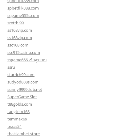
spbetflik888.com
spbetflik888.com
sqgame555s.com
sretthi99
ss168vip.com
ss168vip.com
ssc168.com
ssc915casino.com
ssgame666 เข้าสู่ระบบ
ssru
starrich99.com
sudyod888s.com
sunny9999club.net
SuperGame Slot
t88golds.com
tangtem168
temmax69
texas24
thaisiambet.store