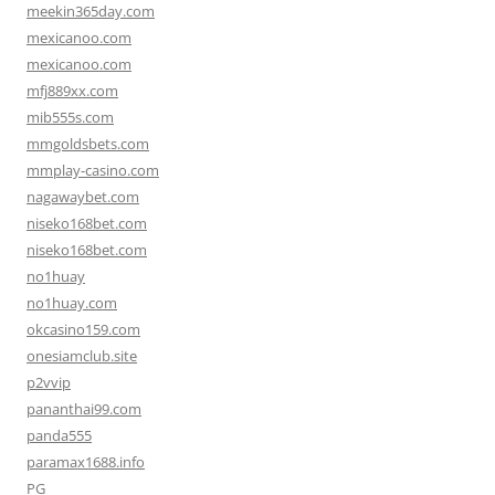
meekin365day.com
mexicanoo.com
mexicanoo.com
mfj889xx.com
mib555s.com
mmgoldsbets.com
mmplay-casino.com
nagawaybet.com
niseko168bet.com
niseko168bet.com
no1huay
no1huay.com
okcasino159.com
onesiamclub.site
p2vvip
pananthai99.com
panda555
paramax1688.info
PG