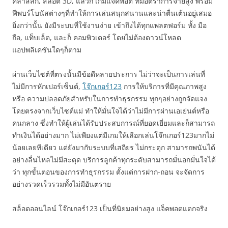
คลาสสิก, สล็อต 3D, แล้วก็ เกมแจ็คพอต ที่มีอัตราการจ่ายสูง พร้อม
ฟีพบร์โบนัสต่างๆที่ทำให้การเล่นสนุกสนานและน่าตื่นเต้นอยู่เสมอ
ยิ่งกว่านั้น ยังมีระบบที่ใช้งานง่าย เข้าถึงได้ทุกแพลตฟอร์ม ทั้ง มือ
ถือ, แท็บเล็ต, และก็ คอมพิวเตอร์ โดยไม่ต้องดาวน์โหลด
แอปพลิเคชันใดๆก็ตาม
ผ่านเว็บไซต์ที่ตรงนั้นมีข้อดีหลายประการ ไม่ว่าจะเป็นการเล่นที่
ไม่มีการหักเปอร์เซ็นต์,
โจ๊กเกอร์123
การให้บริการที่มีคุณภาพสูง
หรือ ความปลอดภัยสำหรับในการทำธุรกรรม ทุกๆอย่างถูกจัดแจง
โดยตรงจากเว็บไซต์แม่ ทำให้มั่นใจได้ว่าไม่มีการผ่านเอเย่นต์หรือ
คนกลาง ซึ่งทำให้ผู้เล่นได้รับประสบการณ์ที่ยอดเยี่ยมและก็สามารถ
ทำเงินได้อย่างมาก ไม่เพียงแต่มีเกมให้เลือกเล่นโจ๊กเกอร์123มากไม่
น้อยเลยทีเดียว แต่ยังมากับระบบที่เสถียร ไม่กระตุก สามารถพนันได้
อย่างลื่นไหลไม่มีสะดุด บริการลูกค้าทุกระดับสามารถมั่นอกมั่นใจได้
ว่า ทุกขั้นตอนของการทำธุรกรรม ตั้งแต่การฝาก-ถอน จะจัดการ
อย่างรวดเร็วรวมทั้งไม่มีอันตราย
สล็อตออนไลน์ โจ๊กเกอร์123 เป็นที่นิยมอย่างสูง แจ็คพอตแตกจริง