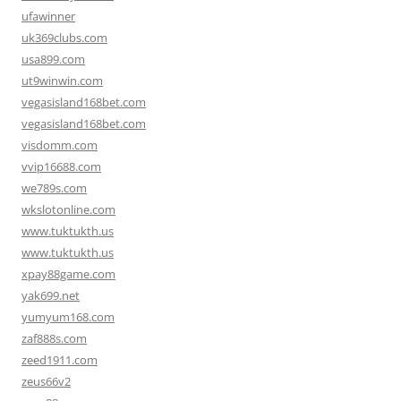
ufawinner
uk369clubs.com
usa899.com
ut9winwin.com
vegasisland168bet.com
vegasisland168bet.com
visdomm.com
vvip16688.com
we789s.com
wkslotonline.com
www.tuktukth.us
www.tuktukth.us
xpay88game.com
yak699.net
yumyum168.com
zaf888s.com
zeed1911.com
zeus66v2