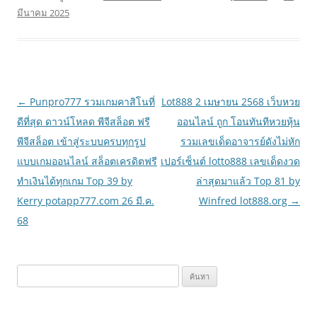
มีนาคม 2025
เมนู
←
Punpro777 รวมเกมคาสิโนที่
Lot888 2 เมษายน 2568 เว็บหวย
นำทาง
ดีที่สุด ดาวน์โหลด พีจีสล็อต ฟรี
ออนไลน์ ถูก โอนทันทีหวยหุ้น
เรื่อง
พีจีสล็อต เข้าสู่ระบบครบทุกรูป
รวมเลขเด็ดอาจารย์ดังไม่หัก
แบบเกมออนไลน์ สล็อตเครดิตฟรี
เปอร์เซ็นต์ lotto888 เลขเด็ดงวด
ทำเงินได้ทุกเกม Top 39 by
ล่าสุดมาแล้ว Top 81 by
Kerry potapp777.com 26 มี.ค.
Winfred lot888.org
→
68
ค้นหา
สำหรับ: