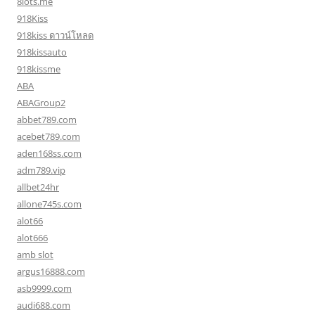
8lots.me
918Kiss
918kiss ดาวน์โหลด
918kissauto
918kissme
ABA
ABAGroup2
abbet789.com
acebet789.com
aden168ss.com
adm789.vip
allbet24hr
allone745s.com
alot66
alot666
amb slot
argus16888.com
asb9999.com
audi688.com