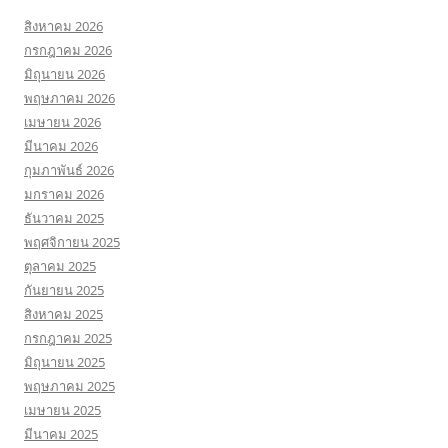
สิงหาคม 2026
กรกฎาคม 2026
มิถุนายน 2026
พฤษภาคม 2026
เมษายน 2026
มีนาคม 2026
กุมภาพันธ์ 2026
มกราคม 2026
ธันวาคม 2025
พฤศจิกายน 2025
ตุลาคม 2025
กันยายน 2025
สิงหาคม 2025
กรกฎาคม 2025
มิถุนายน 2025
พฤษภาคม 2025
เมษายน 2025
มีนาคม 2025