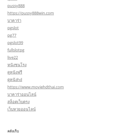
pussy888
https://pussy888win.com
บาคาร่า
pgslot
pg77
pgslot99
fullslotpg
live22
หนังชนโรง
ดูหนังฟรี
ดูหนังhd
https://www.moviehdthai.com
บาคาร่าออนไลน์
สล็อตเว็บตรง
เว็บหวยออนไลน์
คลังเก็บ