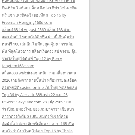
ที่ดีที่สุด ของไทย ทุกยอดฝากรับ 500 บาท ไม่
ติดเทิร์น ไลฟ์สด สล็อต ยิงปลา กีฬา ไพ่ เครดิต
ฟรี แจก เครดิตฟรี เยอะที่สุด Top 16 by
Freeman Hengjing168d.com
สล็อต168 14 August 2569 สล็อต168 สาย
แตก ลุ้นกำไรแบบไม่เสียฟีล ฝากนี้เกินคุ้มรับ
ทุนฟรี 100 เล่นลื่น ไม่มีสะดุด คุ้มค่าการเดิม
พัน ที่สุดในวงการ สล็อตเว็บตรง สมัครง่าย ลุ้น
รางวัลใหญ่ได้ทันที Top 12 by Percy
tangtem168e.com
สล็อต888 websiteแจกหนัก รวมสล็อตน่าเล่น
2026 เกมดังจากค่ายชั้นนำ พร้อมรายละเอียด
ครบทุกมิติ casino online เว็บใหญ่ ทดลองเล่น
Top 36 by Alecia Jin888.asia 22 ก.ย. 26
บาคาร่า Sexy168c.com 28 July 2569 บาคา
ร่า เปิดมุมมองใหม่ของเกมบาคาร่า เซียนบา
คาร่าตัวจริงรับ 3 แสน เกมดัง ฟีเจอร์ครบ
สัมผัสโต๊ะสดระดับพรีเมียม บาคาร่า168 เปิด
เกมไว รับโปรใหญ่ไปเลย Top 16 by Thalia