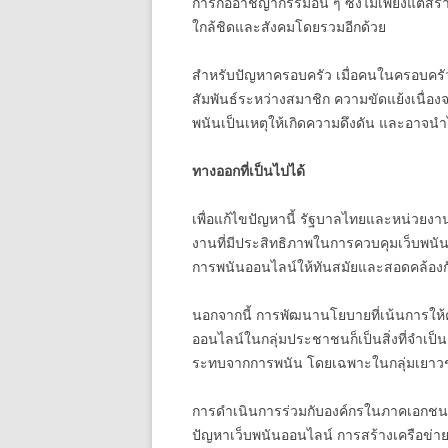
การก่ออาชญากรรมอื่น ๆ ซึ่งไม่เพียงแต่สร
ใกล้ชิดและสังคมโดยรวมอีกด้วย
สำหรับปัญหาครอบครัว เมื่อคนในครอบครัว
สัมพันธ์ระหว่างสมาชิก ความขัดแย้งเนื่อ
พนันเป็นเหตุให้เกิดความดึงดัน และอาจน
ทางออกที่เป็นไปได้
เพื่อแก้ไขปัญหานี้ รัฐบาลไทยและหน่วยงาน
งานที่มีประสิทธิภาพในการควบคุมเว็บพนัน
การพนันออนไลน์ให้ทันสมัยและสอดคล้อง
นอกจากนี้ การพัฒนานโยบายที่เน้นการให้
ออนไลน์ในกลุ่มประชาชนก็เป็นสิ่งที่จำเป็
ระทบจากการพนัน โดยเฉพาะในกลุ่มเยาวชน
การดำเนินการร่วมกับองค์กรในภาคเอกช
ปัญหาเว็บพนันออนไลน์ การสร้างเครือข่าย