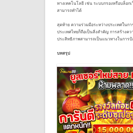
ทางเทคโนโลยี เช่น ระบบกรองหรือบล็อกเว็บ
สามารถทำได้
สุดท้าย ความร่วมมือระหว่างประเทศในการ
ประเทศไทยก็ถือเป็นสิ่งสำคัญ การสร้างคว
ประสิทธิภาพสามารถเป็นแนวทางในการป้อ
บทสรุป