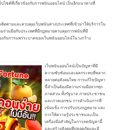
ไซต์ที่เกี่ยวข้องกับการพนันออนไลน์ เป็นอีกแนวทางที่
ติดตามและควบคุมเว็บพนันต่างประเทศที่เข้ามาให้บริการใน
ามร่วมมือกับประเทศที่มีกฎหมายควบคุมการพนันที่มี
งกันการแพร่ระบาดของเว็บพนันออนไลน์ในวงกว้าง
เว็บพนันออนไลน์เป็นปัญหาที่มี
ความซับซ้อนและผลกระทบที่หลาก
หลายต่อสังคมไทย การแก้ไขปัญหา
นี้จำเป็นต้องมีความร่วมมือจากทุก
ภาคส่วน ทั้งรัฐบาล ภาคประชาชน
และภาคเอกชน การดำเนินการที่
เข้มแข็ง การปรับปรุงกฎหมาย และ
การให้ความรู้ประชาชนจะเป็น
เครื่องมือสำคัญในการลดปัญหานี้
และสร้างสังคมที่ปลอดภัยและมี