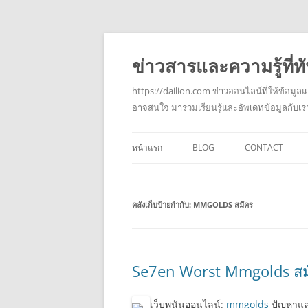
ข่าวสารและความรู้ที่
https://dailion.com ข่าวออนไลน์ที่ให้ข้อมู
อาจสนใจ มาร่วมเรียนรู้และอัพเดทข้อมูลกับเร
หน้าแรก
BLOG
CONTACT
คลังเก็บป้ายกำกับ:
MMGOLDS สมัคร
Se7en Worst Mmgolds ส
เว็บพนันออนไลน์:
mmgolds
ปัญหาแล