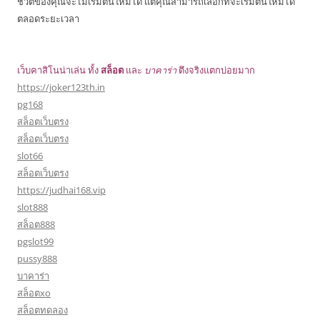
ชีวิตของคุณจะไม่เริ่มต้นใหม่ได้ แต่คุณสามารถเลือกที่จะเริ่มต้นใหม่ได้
ตลอดระยะเวลา
เว็บคาสิโนน่าเล่น ทั้ง
สล็อต
และ
บาคาร่า
ตึงจริงแตกบ่อยมาก
https://joker123th.in
pg168
สล็อตเว็บตรง
สล็อตเว็บตรง
slot66
สล็อตเว็บตรง
https://judhai168.vip
slot888
สล็อต888
pgslot99
pussy888
บาคาร่า
สล็อตxo
สล็อตทดลอง