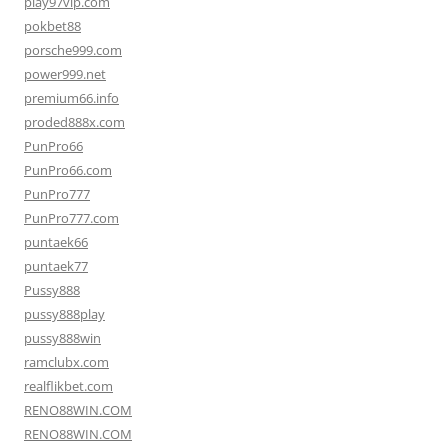
play97vip.com
pokbet88
porsche999.com
power999.net
premium66.info
proded888x.com
PunPro66
PunPro66.com
PunPro777
PunPro777.com
puntaek66
puntaek77
Pussy888
pussy888play
pussy888win
ramclubx.com
realflikbet.com
RENO88WIN.COM
RENO88WIN.COM