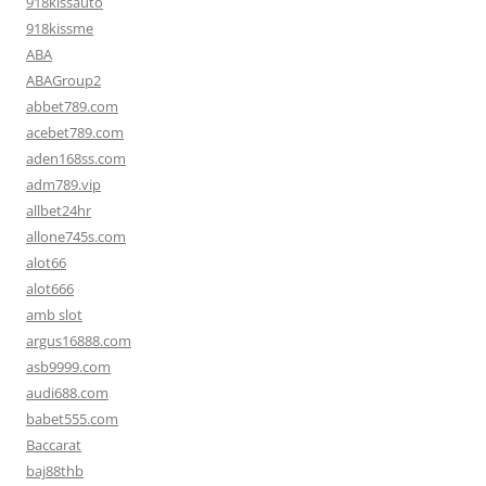
918kissauto
918kissme
ABA
ABAGroup2
abbet789.com
acebet789.com
aden168ss.com
adm789.vip
allbet24hr
allone745s.com
alot66
alot666
amb slot
argus16888.com
asb9999.com
audi688.com
babet555.com
Baccarat
baj88thb