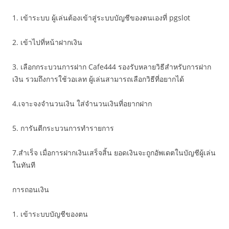
1. เข้าระบบ ผู้เล่นต้องเข้าสู่ระบบบัญชีของตนเองที่ pgslot
2. เข้าไปที่หน้าฝากเงิน
3. เลือกกระบวนการฝาก Cafe444 รองรับหลายวิธีสำหรับการฝาก
เงิน รวมถึงการใช้วอเลท ผู้เล่นสามารถเลือกวิธีที่อยากได้
4.เจาะจงจำนวนเงิน ใส่จำนวนเงินที่อยากฝาก
5. การันตีกระบวนการทำรายการ
7.สำเร็จ เมื่อการฝากเงินเสร็จสิ้น ยอดเงินจะถูกอัพเดตในบัญชีผู้เล่น
ในทันที
การถอนเงิน
1. เข้าระบบบัญชีของตน