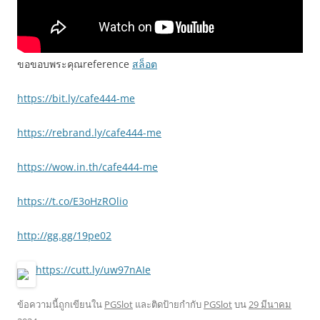
ขอขอบพระคุณreference
สล็อต
https://bit.ly/cafe444-me
https://rebrand.ly/cafe444-me
https://wow.in.th/cafe444-me
https://t.co/E3oHzROlio
http://gg.gg/19pe02
https://cutt.ly/uw97nAIe
ข้อความนี้ถูกเขียนใน
PGSlot
และติดป้ายกำกับ
PGSlot
บน
29 มีนาคม