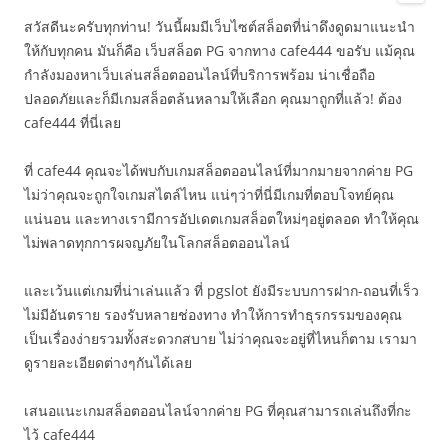
สวัสดีนะครับทุกท่าน! วันนี้ผมมีเว็บไซต์สล็อตที่น่าดึงดูดมาแนะนำ
ให้กับทุกคน มันก็คือ เว็บสล็อต PG จากทาง cafe444 ขอรับ แม้คุณ
กำลังมองหาเว็บเล่นสล็อตออนไลน์ที่บริการพร้อม น่าเชื่อถือ
ปลอดภัยและก็มีเกมสล็อตล้นหลามให้เลือก คุณมาถูกที่แล้ว! ต้อง
cafe444 ที่นี่เลย
ที่ cafe44 คุณจะได้พบกับเกมสล็อตออนไลน์ที่มากมายจากค่าย PG
ไม่ว่าคุณจะถูกใจเกมสไตล์ไหน แน่ๆว่าที่นี่มีเกมที่ตอบโจทย์คุณ
แน่นอน และทางเรามีการอัปเดตเกมสล็อตใหม่ๆอยู่ตลอด ทำให้คุณ
ไม่พลาดทุกการผจญภัยในโลกสล็อตออนไลน์
และเว้นแต่เกมที่น่าเล่นแล้ว ที่ pgslot ยังมีระบบการฝาก-ถอนที่เร็ว
ไม่มีอันตราย รองรับหลายช่องทาง ทำให้การทำธุรกรรมของคุณ
เป็นเรื่องง่ายรวมทั้งสะดวกสบาย ไม่ว่าคุณจะอยู่ที่ไหนก็ตาม เรามา
ดูรายละเอียดต่างๆกันได้เลย
เสนอแนะเกมสล็อตออนไลน์จากค่าย PG ที่คุณสามารถเล่นถึงที่กะ
ไว้ cafe444