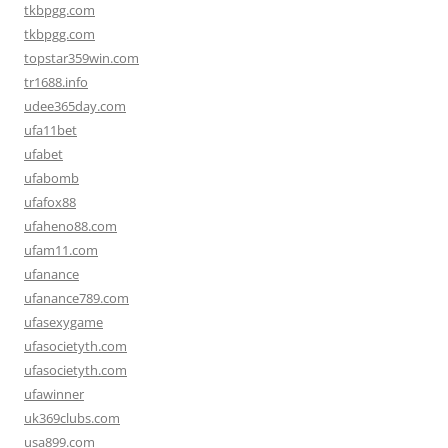
tkbpgg.com
tkbpgg.com
topstar359win.com
tr1688.info
udee365day.com
ufa11bet
ufabet
ufabomb
ufafox88
ufaheno88.com
ufam11.com
ufanance
ufanance789.com
ufasexygame
ufasocietyth.com
ufasocietyth.com
ufawinner
uk369clubs.com
usa899.com