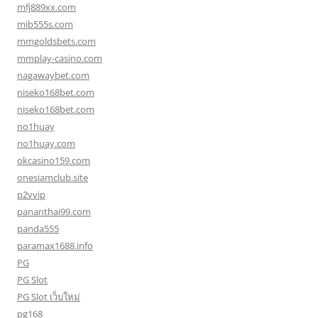
mfj889xx.com
mib555s.com
mmgoldsbets.com
mmplay-casino.com
nagawaybet.com
niseko168bet.com
niseko168bet.com
no1huay
no1huay.com
okcasino159.com
onesiamclub.site
p2vvip
pananthai99.com
panda555
paramax1688.info
PG
PG Slot
PG Slot เว็บใหม่
pg168