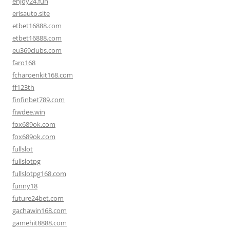
enjoy24.fun
erisauto.site
etbet16888.com
etbet16888.com
eu369clubs.com
faro168
fcharoenkit168.com
ff123th
finfinbet789.com
fiwdee.win
fox689ok.com
fox689ok.com
fullslot
fullslotpg
fullslotpg168.com
funny18
future24bet.com
gachawin168.com
gamehit8888.com