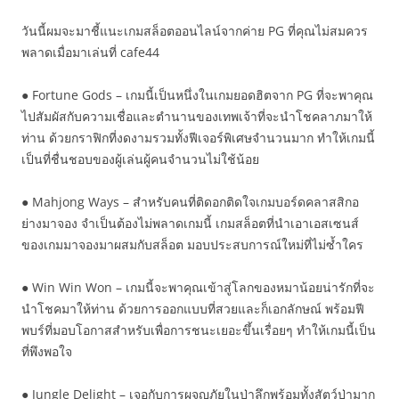
วันนี้ผมจะมาชี้แนะเกมสล็อตออนไลน์จากค่าย PG ที่คุณไม่สมควร
พลาดเมื่อมาเล่นที่ cafe44
● Fortune Gods – เกมนี้เป็นหนึ่งในเกมยอดฮิตจาก PG ที่จะพาคุณ
ไปสัมผัสกับความเชื่อและตำนานของเทพเจ้าที่จะนำโชคลาภมาให้
ท่าน ด้วยกราฟิกที่งดงามรวมทั้งฟีเจอร์พิเศษจำนวนมาก ทำให้เกมนี้
เป็นที่ชื่นชอบของผู้เล่นผู้คนจำนวนไม่ใช้น้อย
● Mahjong Ways – สำหรับคนที่ติดอกติดใจเกมบอร์ดคลาสสิกอ
ย่างมาจอง จำเป็นต้องไม่พลาดเกมนี้ เกมสล็อตที่นำเอาเอสเซนส์
ของเกมมาจองมาผสมกับสล็อต มอบประสบการณ์ใหม่ที่ไม่ซ้ำใคร
● Win Win Won – เกมนี้จะพาคุณเข้าสู่โลกของหมาน้อยน่ารักที่จะ
นำโชคมาให้ท่าน ด้วยการออกแบบที่สวยและก็เอกลักษณ์ พร้อมฟี
พบร์ที่มอบโอกาสสำหรับเพื่อการชนะเยอะขึ้นเรื่อยๆ ทำให้เกมนี้เป็น
ที่พึงพอใจ
● Jungle Delight – เจอกับการผจญภัยในป่าลึกพร้อมทั้งสัตว์ป่ามาก