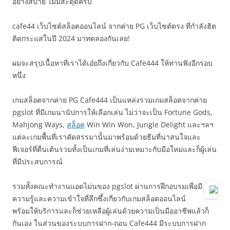
อย่างสบาย ไม่มีสะดุดครับ
cafe44 เว็บไซต์สล็อตออนไลน์ จากค่าย PG เว็บไซต์ตรง ที่กำลังฮิต
ติดกระแสในปี 2024 มาทดลองกันเลย!
ผมจะสรุปเนื้อหาที่เราได้เอ๋ยถึงเกี่ยวกับ Cafe444 ให้ท่านฟังอีกรอบ
หนึ่ง
เกมสล็อตจากค่าย PG Cafe444 เป็นแหล่งรวมเกมสล็อตจากค่าย
pgslot ที่มีเกมนานัปการให้เลือกเล่น ไม่ว่าจะเป็น Fortune Gods,
Mahjong Ways,
สล็อต
Win Win Won, Jungle Delight และฯลฯ
แต่ละเกมพื้นที่เราคัดสรรมานั้นมาพร้อมด้วยธีมที่น่าสนใจและ
ฟีเจอร์ที่ตื่นเต้นรวมทั้งเป็นเกมที่เล่นง่ายเหมาะกับมือใหม่และก็ผู้เล่น
ที่มีประสบการณ์
รวมทั้งคณะทำงานแอดไม่นของ pgslot ผ่านการฝึกอบรมเพื่อมี
ความรู้และความเข้าใจที่ลึกซึ้งเกี่ยวกับเกมสล็อตออนไลน์
พร้อมให้บริการและก็ช่วยเหลือผู้เล่นด้วยความเป็นมืออาชีพแล้วก็
กันเอง ในส่วนของระบบการฝาก-ถอน Cafe444 มีระบบการฝาก