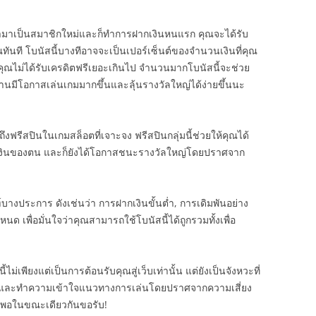
้ามาเป็นสมาชิกใหม่และก็ทำการฝากเงินหนแรก คุณจะได้รับ
ณทันที โบนัสนี้บางทีอาจจะเป็นเปอร์เซ็นต์ของจำนวนเงินที่คุณ
อคุณไม่ได้รับเครดิตฟรีเยอะเกินไป จำนวนมากโบนัสนี้จะช่วย
ท่านมีโอกาสเล่นเกมมากขึ้นและลุ้นรางวัลใหญ่ได้ง่ายขึ้นนะ
งฟรีสปินในเกมสล็อตที่เจาะจง ฟรีสปินกลุ่มนี้ช่วยให้คุณได้
ช้เงินของตน และก็ยังได้โอกาสชนะรางวัลใหญ่โดยปราศจาก
์บางประการ ดังเช่นว่า การฝากเงินขั้นต่ำ, การเดิมพันอย่าง
ด เพื่อมั่นใจว่าคุณสามารถใช้โบนัสนี้ได้ถูกรวมทั้งเพื่อ
่เพียงแต่เป็นการต้อนรับคุณสู่เว็บเท่านั้น แต่ยังเป็นจังหวะที่
งๆและทำความเข้าใจแนวทางการเล่นโดยปราศจากความเสี่ยง
บพอในขณะเดียวกันขอรับ!