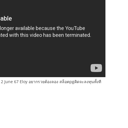
 June 67 Eloy อยากรวยต้องลอง สล็อตpgคิดจะลงทุนทั้งที