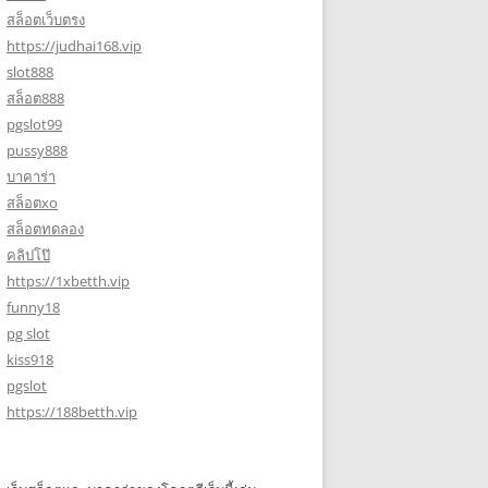
สล็อตเว็บตรง
https://judhai168.vip
slot888
สล็อต888
pgslot99
pussy888
บาคาร่า
สล็อตxo
สล็อตทดลอง
คลิปโป๊
https://1xbetth.vip
funny18
pg slot
kiss918
pgslot
https://188betth.vip