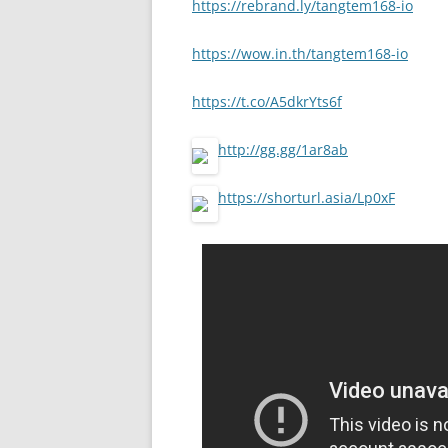
https://rebrand.ly/tangtem168-io
https://wow.in.th/tangtem168-io
https://t.co/A5dkrYts6f
http://gg.gg/1ar8ab
https://shorturl.asia/Lp0xF