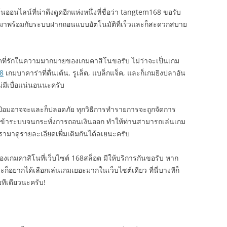
ออนไลน์ที่น่าดึงดูดอีกแห่งหนึ่งที่ชื่อว่า tangtem168 ขอรับ
่นต์ มาพร้อมกับระบบฝากถอนแบบอัตโนมัติที่เร็วและก็สะดวกสบาย
ดที่รักในความมากมายของเกมคาสิโนขอรับ ไม่ว่าจะเป็นเกม
8
เกมบาคาร่าที่ตื่นเต้น, รูเล็ต, แบล็กแจ็ค, และก็เกมยิงปลาอัน
ไม่มีเบื่อแน่นอนนะครับ
ป้อมอาจจะและก็ปลอดภัย ทุกวิธีการทำรายการจะถูกจัดการ
ินเข้าระบบจนกระทั่งการถอนเงินออก ทำให้ท่านสามารถเล่นเกม
รามาดูรายละเอียดเพื่มเติมกันได้ลเยนะครับ
มคาสิโนที่เว็บไซต์ 168สล็อต มีให้บริการกันขอรับ หาก
ก็อยากได้เลือกเล่นเกมเยอะมากในเว็บไซต์เดียว ที่นี่บางทีก็
ยทีเดียวนะครับ!