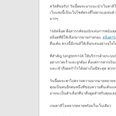
สวัสดีขอรับ! วันนี้ผมจะมาแนะนำเว็บคาสิโน
เว็บแห่งนี้เป็นเว็บไซต์ตรงที่ไม่ผ่านเอเย
มากๆ
168สล็อต คือสวรรค์ของนักเล่นการพนันสุ
สล็อตที่มีให้เลือกมากมายก่ายกอง,
สล็อต16
ตื่นเต้น ตรงนี้มีเกมส์ให้เลือกเล่นอย่างจุใจ
ที่สำคัญ tangtem168 ให้บริการด้วยระบบ
อย่างรวดเร็วและถูกต้อง ตั้งแต่การฝากเง
และเข้าถึงผลกำไรได้อย่างไม่มีสะดุด พวกเ
วันนี้ผมจะพาไปตรวจความมากมายหลายของเก
คุณเป็นคนอีกคนหนึ่งที่ชอบความตื่นเต้นและ
อาจจะเป็นตัวเลือกที่น่าดึงดูดสำหรับคุณเล
เกมคาสิโนหลากหลายพร้อมในเว็บเดียว