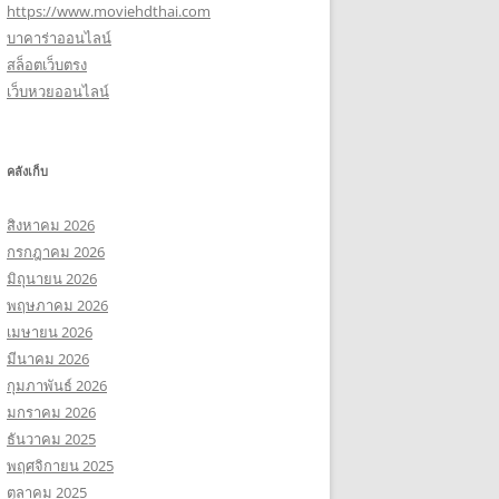
https://www.moviehdthai.com
บาคาร่าออนไลน์
สล็อตเว็บตรง
เว็บหวยออนไลน์
คลังเก็บ
สิงหาคม 2026
กรกฎาคม 2026
มิถุนายน 2026
พฤษภาคม 2026
เมษายน 2026
มีนาคม 2026
กุมภาพันธ์ 2026
มกราคม 2026
ธันวาคม 2025
พฤศจิกายน 2025
ตุลาคม 2025