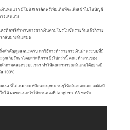
ินหนแรก มีโบนัสเครดิตฟรีเพิ่มเติมที่จะเพิ่มเข้าไปในบัญชี
บการเล่นเกม
เครดิตฟรีสำหรับการฝากเงินตามโปรโมชั่นรายวันแล้วก็ราย
ารกลับมาเล่นเสมอ
่งสำคัญสูงสุดนะครับ ทุกวิธีการทำรายการเงินผ่านระบบที่มี
จะถูกเก็บรักษาโดยสวัสดิภาพ ยิ่งไปกว่านี้ คณะทำงานของ
บคำถามตลอดระยะเวลา ทำให้คุณสามารถเล่นเกมได้อย่างมี
ภัย 100%
ตรง ที่ไม่เฉพาะแต่มีเกมสนุกสนานๆให้เล่นเยอะแยะ แต่ยังมี
้ใจได้ ผมขอแนะนำให้ท่านลองที่ tangtem168 ขอรับ