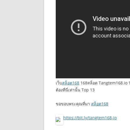
เว็บ
สล็อต168
168สล็อต Tangtem168.io 12
ต้องที่นี่เท่านั้น Top 13
ขอขอบพระคุณที่มา
สล็อต168
https://bit.ly/tangtem168-io