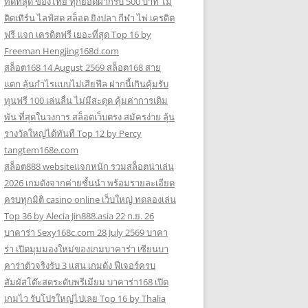
ที่ดีที่สุด ของไทย ทุกยอดฝากรับ 500 บาท ไม่
ติดเทิร์น ไลฟ์สด สล็อต ยิงปลา กีฬา ไพ่ เครดิต
ฟรี แจก เครดิตฟรี เยอะที่สุด Top 16 by
Freeman Hengjing168d.com
สล็อต168 14 August 2569 สล็อต168 สาย
แตก ลุ้นกำไรแบบไม่เสียฟีล ฝากนี้เกินคุ้มรับ
ทุนฟรี 100 เล่นลื่น ไม่มีสะดุด คุ้มค่าการเดิม
พัน ที่สุดในวงการ สล็อตเว็บตรง สมัครง่าย ลุ้น
รางวัลใหญ่ได้ทันที Top 12 by Percy
tangtem168e.com
สล็อต888 websiteแจกหนัก รวมสล็อตน่าเล่น
2026 เกมดังจากค่ายชั้นนำ พร้อมรายละเอียด
ครบทุกมิติ casino online เว็บใหญ่ ทดลองเล่น
Top 36 by Alecia Jin888.asia 22 ก.ย. 26
บาคาร่า Sexy168c.com 28 July 2569 บาคา
ร่า เปิดมุมมองใหม่ของเกมบาคาร่า เซียนบา
คาร่าตัวจริงรับ 3 แสน เกมดัง ฟีเจอร์ครบ
สัมผัสโต๊ะสดระดับพรีเมียม บาคาร่า168 เปิด
เกมไว รับโปรใหญ่ไปเลย Top 16 by Thalia