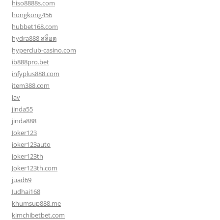
hiso8888s.com
hongkong456
hubbet168.com
hydra888 สล็อต
hyperclub-casino.com
ib888pro.bet
infyplus888.com
item388.com
jav
jinda55
jinda888
Joker123
joker123auto
joker123th
Joker123th.com
juad69
Judhai168
khumsup888.me
kimchibetbet.com