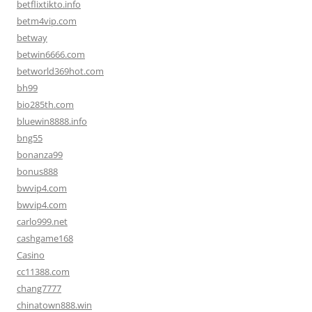
betflixtikto.info
betm4vip.com
betway
betwin6666.com
betworld369hot.com
bh99
bio285th.com
bluewin8888.info
bng55
bonanza99
bonus888
bwvip4.com
bwvip4.com
carlo999.net
cashgame168
Casino
cc11388.com
chang7777
chinatown888.win