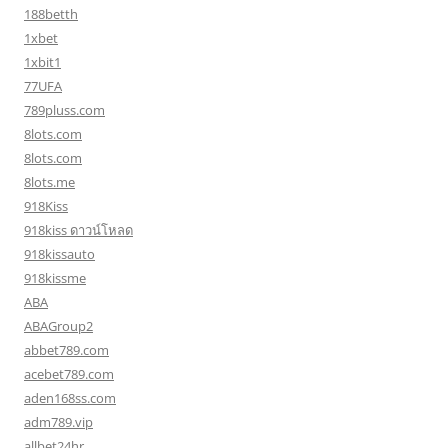
188betth
1xbet
1xbit1
77UFA
789pluss.com
8lots.com
8lots.com
8lots.me
918Kiss
918kiss ดาวน์โหลด
918kissauto
918kissme
ABA
ABAGroup2
abbet789.com
acebet789.com
aden168ss.com
adm789.vip
allbet24hr