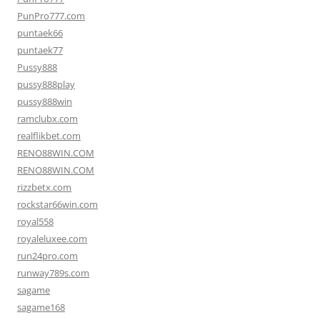
PunPro777.com
puntaek66
puntaek77
Pussy888
pussy888play
pussy888win
ramclubx.com
realflikbet.com
RENO88WIN.COM
RENO88WIN.COM
rizzbetx.com
rockstar66win.com
royal558
royaleluxee.com
run24pro.com
runway789s.com
sagame
sagame168