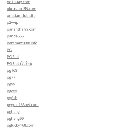
no1huay.com
okcasino159.com
onesiamclub.site
p2vvip
pananthai99.com
panda555
paramax1688.info
PG
PG Slot
PG Slot เว็บใหม่
pg168
pg77
pg99
pgceo
pgfish
pggold168bet.com
pgheng
pgheng99
pglucky168.com