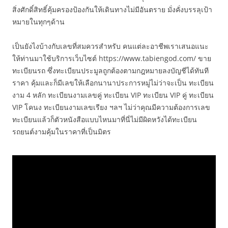
สิ่งศักดิ์สิทธิ์คุ้มครองป้องกันให้เดินทางไม่มีอันตราย มั่งคั่งบรรลุเป้า
หมายในทุกๆด้าน
เป็นยังไงบ้างกับเลขที่สมควรสำหรับ คนแต่ละอาชีพเราเสนอแนะ
ให้ท่านมาใช้บริการเว็บไซต์ https://www.tabiengod.com/ ขาย
ทะเบียนรถ ซึ่งทะเบียนประมูลถูกต้องตามกฎหมายลงบัญชีได้ทันที
ราคา คุ้มและก็มีเลขให้เลือกนานาประการหมู่ไม่ว่าจะเป็น ทะเบียน
งาม 4 หลัก ทะเบียนงามเลขคู่ ทะเบียน VIP ทะเบียน VIP คู่ ทะเบียน
VIP โคนง ทะเบียนงามเลขเรียง ฯลฯ ไม่ว่าคุณมีความต้องการเลข
ทะเบียนแล้วก็ตัวหนังสือแบบไหนมาที่นี่ไม่มีผิดหวังได้ทะเบียน
รถยนต์งามคุ้มในราคาที่เป็นมิตร