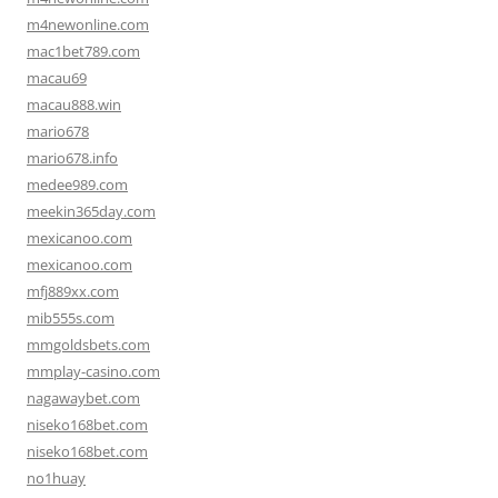
m4newonline.com
mac1bet789.com
macau69
macau888.win
mario678
mario678.info
medee989.com
meekin365day.com
mexicanoo.com
mexicanoo.com
mfj889xx.com
mib555s.com
mmgoldsbets.com
mmplay-casino.com
nagawaybet.com
niseko168bet.com
niseko168bet.com
no1huay