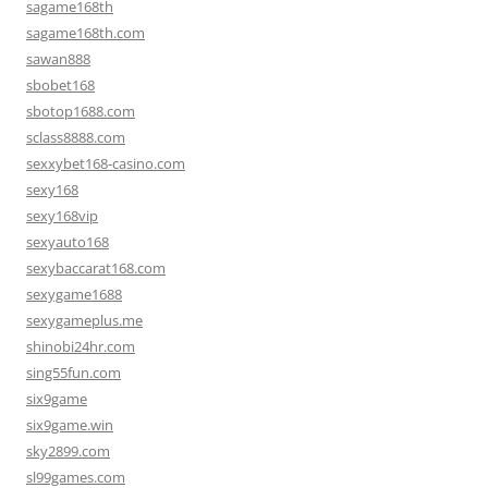
sagame168th
sagame168th.com
sawan888
sbobet168
sbotop1688.com
sclass8888.com
sexxybet168-casino.com
sexy168
sexy168vip
sexyauto168
sexybaccarat168.com
sexygame1688
sexygameplus.me
shinobi24hr.com
sing55fun.com
six9game
six9game.win
sky2899.com
sl99games.com