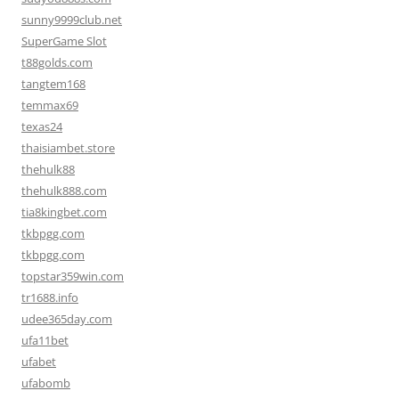
sunny9999club.net
SuperGame Slot
t88golds.com
tangtem168
temmax69
texas24
thaisiambet.store
thehulk88
thehulk888.com
tia8kingbet.com
tkbpgg.com
tkbpgg.com
topstar359win.com
tr1688.info
udee365day.com
ufa11bet
ufabet
ufabomb