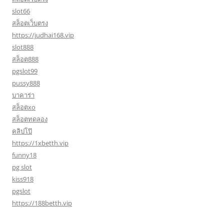
slot66
สล็อตเว็บตรง
https://judhai168.vip
slot888
สล็อต888
pgslot99
pussy888
บาคาร่า
สล็อตxo
สล็อตทดลอง
คลิปโป๊
https://1xbetth.vip
funny18
pg slot
kiss918
pgslot
https://188betth.vip