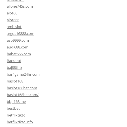
allone745s.com
alot66
alot666
amb slot
argus16888.com
asb9999.com
audi688.com
babet555.com
Baccarat
baj88thb
bar4game24hr.com
baslot168
baslot168bet.com
baslot168bet.com/
bbp168.me
bestbet
betflixtikto
betflixtikto.info