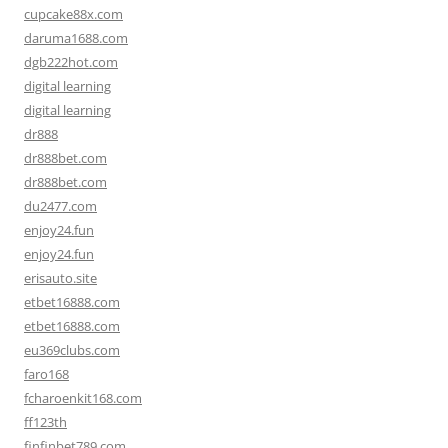
cupcake88x.com
daruma1688.com
dgb222hot.com
digital learning
digital learning
dr888
dr888bet.com
dr888bet.com
du2477.com
enjoy24.fun
enjoy24.fun
erisauto.site
etbet16888.com
etbet16888.com
eu369clubs.com
faro168
fcharoenkit168.com
ff123th
finfinbet789.com