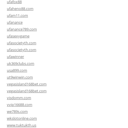
ufafox88
ufaheno88.com
ufam11.com
ufanance
ufanance789.com
ufasexygame
ufasocietyth.com
ufasocietyth.com
ufawinner
uk369clubs.com
usa899.com
ut9winwin.com
vegasisland168bet.com
vegasisland168bet.com
visdomm.com
vvip16688.com
we789s.com
wkslotonline.com
www.tuktukth.us