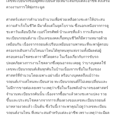
เลขทะเบียนรถของผู้ที่ทะเบียนสวยเหมาะสมกับแต่ละอาชีพ ส่งเสริม
ดวงงานการให้พุ่งกระฉูด
ศาสตร์แห่งการคำนวณจำนวนเพื่อช่วยเหลือดวงชะตาให้ประสบ
ความสำเร็จในชีวิต มีมาตั้งแต่ในยุคโบราณ ซึ่งนอกเหนือจากการดู
ชะตาวันเดือนปีเกิด เบอร์โทรศัพท์ บ้านเลขที่แล้ว การเลือกเลข
ทะเบียนรถยนต์งาม เป็นเลขมงคลเกื้อหนุนชีวิตก็มีความหมายด้วย
เหมือนกัน เนื่องจากรถยนต์เปรียบเหมือนยานพาหนะที่จะพาผู้ครอบ
ครองรถเดินทางไปไหนมาไหนได้ทุกหนทุกแห่งรวมทั้งมีผลต่อผู้
ครอบครองโชคชะตาราศีโดยตรง ในเรื่องเกี่ยวกับการขับรถ
ปลอดภัยดวงการงานโชคลาภซึ่งคุณอาจจะเคยดู ว่าบางบุคคลใช้
เลขทะเบียนรถยนต์เดิมทุกคันในบ้านเนื่องจากเชื่อในเรื่องของ
ศาสตร์ที่จำนวนโดยเฉพาะอย่างยิ่ง หรือบางบุคคลถึงแม้ว่าจะ
รถยนต์เก่าแค่ไหนทะเบียนสวย ทะเบียนรถยนต์ก็ไม่เคยเปลี่ยนและ
ไม่มีการขายต่อเลยเพราะเหตุว่าเชื่อในเรื่องพลังอำนาจของศาสตร์
จำนวนทะเบียนรถคันนั้น เนื่องจากซื้อมาแล้วดวงชะตาแปลง รวย
ขึ้นและประสบโชคลาภจากการเสี่ยงดวงของเลขทะเบียนรถยนต์
มาหลายงวดแล้ว เป็นต้น ซึ่งวันนี้เราจะพาคุณไปดูว่าเลขทะเบียน
รถยนต์งามไหน ที่เหมาะสมสำหรับแต่ละอาชีพ เพราะเหตุว่าจะมีผล