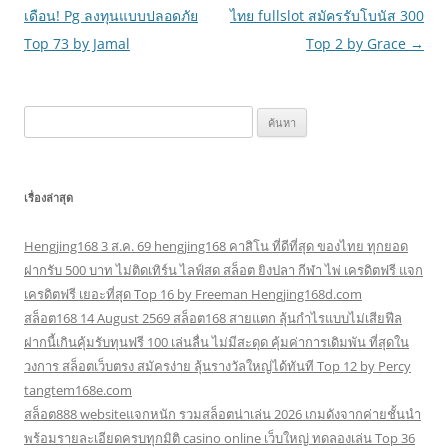
เดือน! Pg ลงทุนแบบปลอดภัย
ไทย fullslot สมัครรับโบนัส 300
Top 73 by Jamal
Top 2 by Grace
→
ค้นหา
สำหรับ:
เรื่องล่าสุด
Hengjing168 3 ส.ค. 69 hengjing168 คาสิโน ที่ดีที่สุด ของไทย ทุกยอด
ฝากรับ 500 บาท ไม่ติดเทิร์น ไลฟ์สด สล็อต ยิงปลา กีฬา ไพ่ เครดิตฟรี แจก
เครดิตฟรี เยอะที่สุด Top 16 by Freeman Hengjing168d.com
สล็อต168 14 August 2569 สล็อต168 สายแตก ลุ้นกำไรแบบไม่เสียฟีล
ฝากนี้เกินคุ้มรับทุนฟรี 100 เล่นลื่น ไม่มีสะดุด คุ้มค่าการเดิมพัน ที่สุดใน
วงการ สล็อตเว็บตรง สมัครง่าย ลุ้นรางวัลใหญ่ได้ทันที Top 12 by Percy
tangtem168e.com
สล็อต888 websiteแจกหนัก รวมสล็อตน่าเล่น 2026 เกมดังจากค่ายชั้นนำ
พร้อมรายละเอียดครบทุกมิติ casino online เว็บใหญ่ ทดลองเล่น Top 36