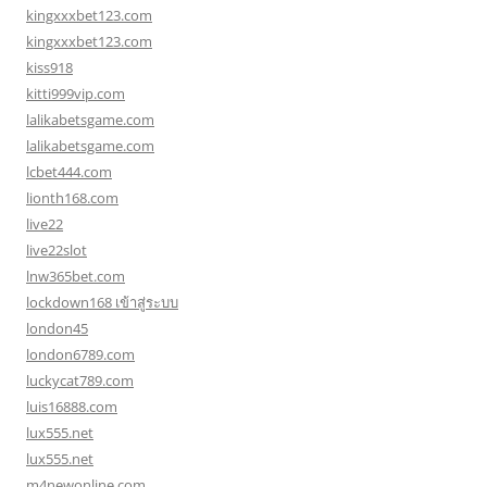
kingxxxbet123.com
kingxxxbet123.com
kiss918
kitti999vip.com
lalikabetsgame.com
lalikabetsgame.com
lcbet444.com
lionth168.com
live22
live22slot
lnw365bet.com
lockdown168 เข้าสู่ระบบ
london45
london6789.com
luckycat789.com
luis16888.com
lux555.net
lux555.net
m4newonline.com