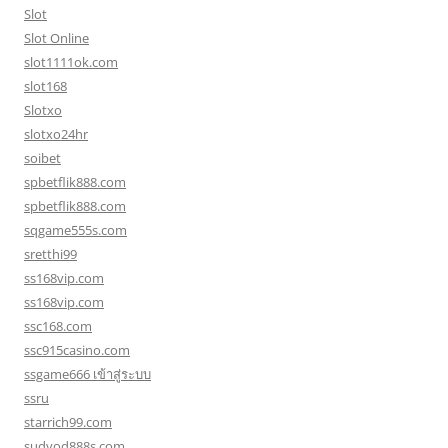
Slot
Slot Online
slot1111ok.com
slot168
Slotxo
slotxo24hr
soibet
spbetflik888.com
spbetflik888.com
sqgame555s.com
sretthi99
ss168vip.com
ss168vip.com
ssc168.com
ssc915casino.com
ssgame666 เข้าสู่ระบบ
ssru
starrich99.com
sudyod888s.com