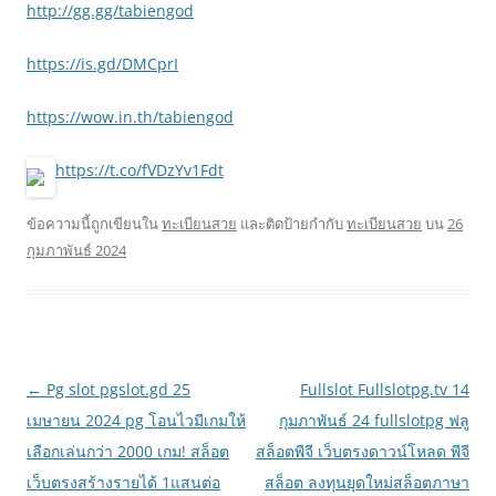
http://gg.gg/tabiengod
https://is.gd/DMCprI
https://wow.in.th/tabiengod
https://t.co/fVDzYv1Fdt
ข้อความนี้ถูกเขียนใน
ทะเบียนสวย
และติดป้ายกำกับ
ทะเบียนสวย
บน
26
กุมภาพันธ์ 2024
เมนู
←
Pg slot pgslot.gd 25
Fullslot Fullslotpg.tv 14
นำทาง
เมษายน 2024 pg โอนไวมีเกมให้
กุมภาพันธ์ 24 fullslotpg ฟลู
เรื่อง
เลือกเล่นกว่า 2000 เกม! สล็อต
สล็อตพีจี เว็บตรงดาวน์โหลด พีจี
เว็บตรงสร้างรายได้ 1แสนต่อ
สล็อต ลงทุนยุดใหม่สล็อตภาษา