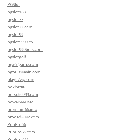
PGSlot
pgslot168
pgslot77
pgslot77.com
pgslot99
pgslot9999.co
pgslot999bets.com
pgslotgolf
pgx62game.com
pgzeus88win.com
play97vip.com
pokbet88
porsche999.com
power999.net
premium66.info
proded888x.com
PunPro66
PunPro66.com
PunPro777