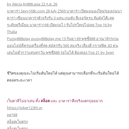
by Alecia Jin888.asia 22 ก.ย. 26
บาคาร่า Sexy168c.com 28 July 2569 บาคาร่า เปิดมุมมองใหม่ของเกมบา
คาร่า เซียนบาคาร่าตัวจริงรับ 3 แสน เกมดัง ฟีเจอร์ครบ สัมผัสโต๊ะสด
ระดับพรีเมียม บาคาร่า168 เปิดเกมไว รับโปรใหญ่ไปเลย Top 16 by
Thalia
Pussy888play pussy888play.me 13 กันยา 69 พุซซี่888 อาณาจักรเกม
ออนไลน์ที่ครบเครื่องที่สุด สมัครรับ 500 สมจริง เสียงดี กราฟฟิค 3D คน
เล่นไม่ต่ำกว่าแสนทุกวัน พุซซี่888 รอไม่ได้ ต้องลอง Top 21 by Sven
ชีวิตของคุณจะไม่เริ่มต้นใหม่ได้ แต่คุณสามารถเลือกที่จะเริ่มต้นใหม่ได้
ตลอดระยะเวลา
เว็บคาสิโนน่าเล่น ทั้ง
สล็อต
และ
บาคาร่า
ตึงจริงแตกบ่อยมาก
https://joker123th.in
pg168
สล็อตเว็บตรง
สล็อตเว็บตรง