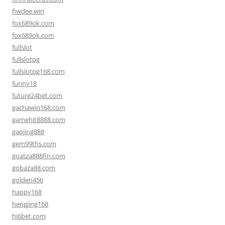
fiwdee.win
fox689ok.com
fox689ok.com
fullslot
fullslotpg
fullslotpg168.com
funny18
future24bet.com
gachawin168.com
gamehit8888.com
gaojing888
gem99ths.com
goatza888fin.com
gobaza88.com
golden456
happy168
hengjing168
hi6bet.com