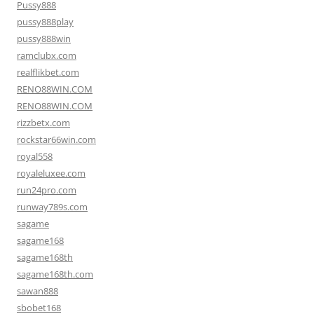
Pussy888
pussy888play
pussy888win
ramclubx.com
realflikbet.com
RENO88WIN.COM
RENO88WIN.COM
rizzbetx.com
rockstar66win.com
royal558
royaleluxee.com
run24pro.com
runway789s.com
sagame
sagame168
sagame168th
sagame168th.com
sawan888
sbobet168