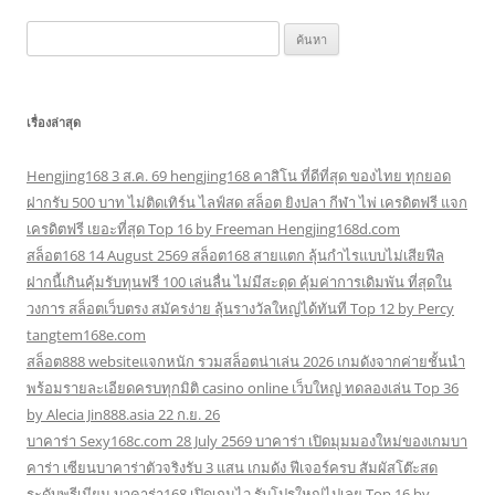
ค้นหา
สำหรับ:
เรื่องล่าสุด
Hengjing168 3 ส.ค. 69 hengjing168 คาสิโน ที่ดีที่สุด ของไทย ทุกยอด
ฝากรับ 500 บาท ไม่ติดเทิร์น ไลฟ์สด สล็อต ยิงปลา กีฬา ไพ่ เครดิตฟรี แจก
เครดิตฟรี เยอะที่สุด Top 16 by Freeman Hengjing168d.com
สล็อต168 14 August 2569 สล็อต168 สายแตก ลุ้นกำไรแบบไม่เสียฟีล
ฝากนี้เกินคุ้มรับทุนฟรี 100 เล่นลื่น ไม่มีสะดุด คุ้มค่าการเดิมพัน ที่สุดใน
วงการ สล็อตเว็บตรง สมัครง่าย ลุ้นรางวัลใหญ่ได้ทันที Top 12 by Percy
tangtem168e.com
สล็อต888 websiteแจกหนัก รวมสล็อตน่าเล่น 2026 เกมดังจากค่ายชั้นนำ
พร้อมรายละเอียดครบทุกมิติ casino online เว็บใหญ่ ทดลองเล่น Top 36
by Alecia Jin888.asia 22 ก.ย. 26
บาคาร่า Sexy168c.com 28 July 2569 บาคาร่า เปิดมุมมองใหม่ของเกมบา
คาร่า เซียนบาคาร่าตัวจริงรับ 3 แสน เกมดัง ฟีเจอร์ครบ สัมผัสโต๊ะสด
ระดับพรีเมียม บาคาร่า168 เปิดเกมไว รับโปรใหญ่ไปเลย Top 16 by