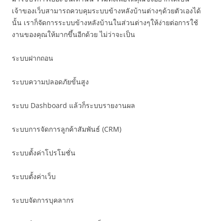
เจ้าของเว็บสามารถควบคุมระบบข้างหลังบ้านต่างๆด้วยตัวเองได้
นั้น เราก็จัดการระบบข้างหลังบ้านในส่วนต่างๆให้ง่ายต่อการใช้
งานของคุณให้มากขึ้นอีกด้วย ไม่ว่าจะเป็น
ระบบฝากถอน
ระบบความปลอดภัยขั้นสูง
ระบบ Dashboard แล้วก็ระบบรายงานผล
ระบบการจัดการลูกค้าสัมพันธ์ (CRM)
ระบบตั้งค่าโปรโมชั่น
ระบบตั้งค่าเว็บ
ระบบจัดการบุคลากร