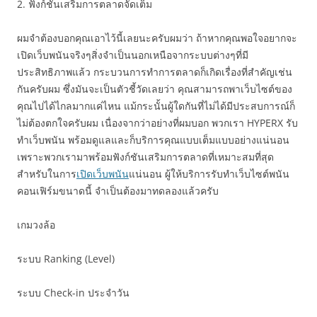
2. ฟังก์ชันเสริมการตลาดจัดเต็ม
ผมจำต้องบอกคุณเอาไว้นี้เลยนะครับผมว่า ถ้าหากคุณพอใจอยากจะ
เปิดเว็บพนันจริงๆสิ่งจำเป็นนอกเหนือจากระบบต่างๆที่มี
ประสิทธิภาพแล้ว กระบวนการทำการตลาดก็เกิดเรื่องที่สำคัญเช่น
กันครับผม ซึ่งมันจะเป็นตัวชี้วัดเลยว่า คุณสามารถพาเว็บไซต์ของ
คุณไปได้ไกลมากแค่ไหน แม้กระนั้นผู้ใดกันที่ไม่ได้มีประสบการณ์ก็
ไม่ต้องตกใจครับผม เนื่องจากว่าอย่างที่ผมบอก พวกเรา HYPERX รับ
ทำเว็บพนัน พร้อมดูแลและก็บริการคุณแบบเต็มแบบอย่างแน่นอน
เพราะพวกเรามาพร้อมฟังก์ชันเสริมการตลาดที่เหมาะสมที่สุด
สำหรับในการ
เปิดเว็บพนัน
แน่นอน ผู้ให้บริการรับทำเว็บไซต์พนัน
คอนเฟิร์มขนาดนี้ จำเป็นต้องมาทดลองแล้วครับ
เกมวงล้อ
ระบบ Ranking (Level)
ระบบ Check-in ประจำวัน