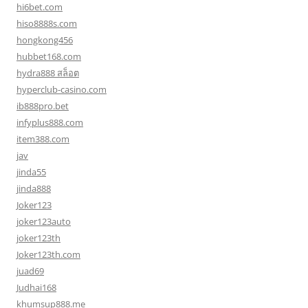
hi6bet.com
hiso8888s.com
hongkong456
hubbet168.com
hydra888 สล็อต
hyperclub-casino.com
ib888pro.bet
infyplus888.com
item388.com
jav
jinda55
jinda888
Joker123
joker123auto
joker123th
Joker123th.com
juad69
Judhai168
khumsup888.me