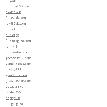
ff123th
finfinbet789.com
fiwdee.win
fox689ok.com
fox689ok.com
fullslot
fullslotpg
fullslotpg168.com
funny18
future24bet.com
gachawin168.com
gamehit8888.com
gaojing888
gem99ths.com
goatza888fin.com
gobaza88.com
golden456
happy168
hengjing168