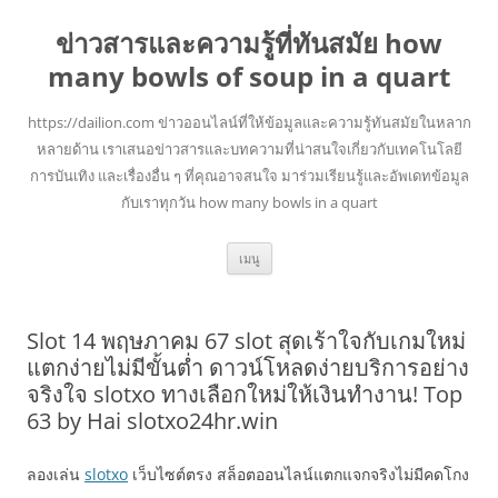
ข่าวสารและความรู้ที่ทันสมัย how
many bowls of soup in a quart
https://dailion.com ข่าวออนไลน์ที่ให้ข้อมูลและความรู้ทันสมัยในหลาก
หลายด้าน เราเสนอข่าวสารและบทความที่น่าสนใจเกี่ยวกับเทคโนโลยี
การบันเทิง และเรื่องอื่น ๆ ที่คุณอาจสนใจ มาร่วมเรียนรู้และอัพเดทข้อมูล
กับเราทุกวัน how many bowls in a quart
ข้าม
เมนู
ไป
ยัง
เนื้อหา
Slot 14 พฤษภาคม 67 slot สุดเร้าใจกับเกมใหม่
แตกง่ายไม่มีขั้นต่ำ ดาวน์โหลดง่ายบริการอย่าง
จริงใจ slotxo ทางเลือกใหม่ให้เงินทำงาน! Top
63 by Hai slotxo24hr.win
ลองเล่น
slotxo
เว็บไซต์ตรง สล็อตออนไลน์แตกแจกจริงไม่มีคดโกง