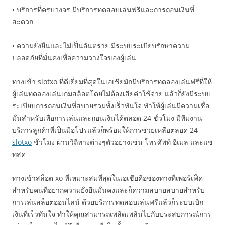
• บริการที่ครบวงจร มีบริการทดสอบเล่นฟรีและการถอนเงินที่
สะดวก
• ความยั่งยืนและไม่เป็นอันตราย มีระบบระเบียบรักษาความ
ปลอดภัยที่มั่นคงเพื่อความวางใจของผู้เล่น
ทางเข้า slotxo ที่ดีเยี่ยมที่สุดในเอเชียมักมีบริการทดลองเล่นฟรีที่ให้
ผู้เล่นทดลองเล่นเกมสล็อตโดยไม่ต้องเสียค่าใช้จ่าย แล้วก็ยังมีระบบ
ระเบียบการถอนเงินที่สบายรวมทั้งเร็วทันใจ ทำให้ผู้เล่นมีความเชื่อ
มั่นสำหรับเพื่อการเล่นและถอนเงินได้ตลอด 24 ชั่วโมง มีทีมงาน
บริการลูกค้าที่เป็นมือโปรแล้วก็พร้อมให้การช่วยเหลือตลอด 24
slotxo
ชั่วโมง ผ่านวิถีทางต่างๆตัวอย่างเช่น โทรศัพท์ อีเมล และแช
ทสด
ทางเข้าสล็อต xo ที่เหมาะสมที่สุดในเอเชียคือช่องทางที่เพอร์เฟ็ค
สำหรับคนที่อยากความยั่งยืนมั่นคงและก็ความสบายสบายสำหรับ
การเล่นสล็อตออนไลน์ ด้วยบริการทดสอบเล่นฟรีแล้วก็ระบบเบิก
เงินที่เร็วทันใจ ทำให้คุณสามารถเพลิดเพลินไปกับประสบการณ์การ