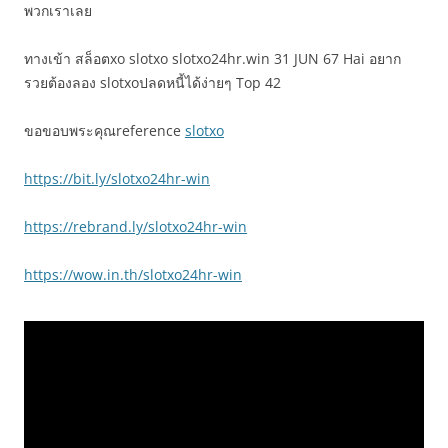
พวกเราเลย
ทางเข้า สล็อตxo slotxo slotxo24hr.win 31 JUN 67 Hai อยาก
รวยต้องลอง slotxoปลดหนี้ได้ง่ายๆ Top 42
ขอขอบพระคุณreference
slotxo
https://bit.ly/slotxo24hr-win
https://rebrand.ly/slotxo24hr-win
https://wow.in.th/slotxo24hr-win