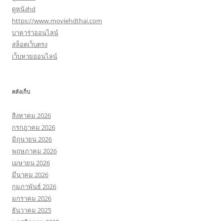
ดูหนังhd
https://www.moviehdthai.com
บาคาร่าออนไลน์
สล็อตเว็บตรง
เว็บหวยออนไลน์
คลังเก็บ
สิงหาคม 2026
กรกฎาคม 2026
มิถุนายน 2026
พฤษภาคม 2026
เมษายน 2026
มีนาคม 2026
กุมภาพันธ์ 2026
มกราคม 2026
ธันวาคม 2025