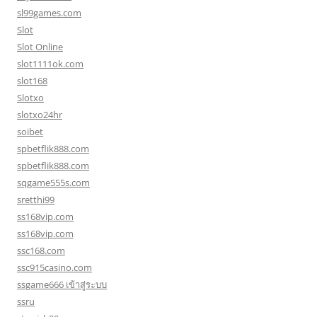
sl99games.com
Slot
Slot Online
slot1111ok.com
slot168
Slotxo
slotxo24hr
soibet
spbetflik888.com
spbetflik888.com
sqgame555s.com
sretthi99
ss168vip.com
ss168vip.com
ssc168.com
ssc915casino.com
ssgame666 เข้าสู่ระบบ
ssru