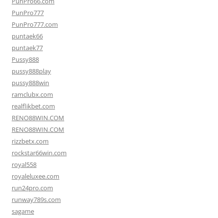
PunPro66.com
PunPro777
PunPro777.com
puntaek66
puntaek77
Pussy888
pussy888play
pussy888win
ramclubx.com
realflikbet.com
RENO88WIN.COM
RENO88WIN.COM
rizzbetx.com
rockstar66win.com
royal558
royaleluxee.com
run24pro.com
runway789s.com
sagame