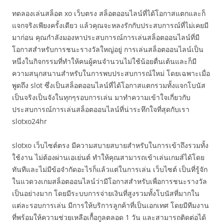
ทดลองเล่นสล็อต xo เว็บตรง สล็อตออนไลน์ที่ได้โอกาสแตกและก็
แจกจริงเพียงครั้งเดียว แล้วคุณจะหลงรักกับประสบการณ์ที่ไม่เคยมี
มาก่อน คุณกำลังมองหาประสบการณ์การเล่นสล็อตออนไลน์ที่มี
โอกาสสำหรับการชนะรางวัลใหญ่อยู่ การเล่นสล็อตออนไลน์เป็น
หนึ่งในกิจกรรมที่ทำให้คนผู้คนจำนวนไม่ใช้น้อยตื่นเต้นและก็มี
ความสนุกสนานสำหรับในการพบประสบการณ์ใหม่ โดยเฉพาะเมื่อ
พูดถึง slot ซึ่งเป็นสล็อตออนไลน์ที่ได้โอกาสแตกรวมทั้งแจกโบนัส
เป็นจริงเป็นจังในทุกๆรอบการเล่น มาทำความเข้าใจเกี่ยวกับ
ประสบการณ์การเล่นสล็อตออนไลน์ที่น่าระทึกใจที่สุดกับเรา
slotxo24hr
slotxo เว็บไซต์ตรง มีความสบายสบายสำหรับในการเข้าถึงรวมทั้ง
ใช้งาน ไม่ต้องผ่านเอเย่นต์ ทำให้คุณสามารถเข้าเล่นเกมส์ได้โดย
ทันทีและไม่มีข้อจำกัดอะไรก็แล้วแต่ในการเล่น เว็บไซต์ เป็นที่รู้จัก
ในแวดวงเกมสล็อตออนไลน์ว่ามีโอกาสสำหรับเพื่อการชนะรางวัล
เป็นอย่างมาก โดยมีระบบการจ่ายเงินที่สูงรวมทั้งโบนัสที่มากใน
แต่ละรอบการเล่น มีการให้บริการลูกค้าที่เป็นเอกเทศ โดยมีทีมงาน
ที่พร้อมให้ความช่วยเหลือเกื้อกูลตลอด 1 วัน และสามารถติดต่อได้