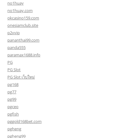
no1huay
no1huay.com
okcasino159.com
onesiamclub.site
p2vvip
pananthai99.com
panda555
paramax1688.info
PG
PG Slot
PG Slot เว็บใหม่
pg168
pg77
pg99
pgceo
pgfish
pggold168bet.com
pgheng
pgheng99