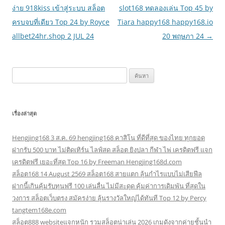
เรื่อง
ง่าย 918kiss เข้าสู่ระบบ สล็อต
slot168 ทดลองเล่น Top 45 by
ครบจบที่เดียว Top 24 by Royce
Tiara happy168 happy168.io
allbet24hr.shop 2 JUL 24
20 พฤษภา 24
→
ค้นหา
สำหรับ:
เรื่องล่าสุด
Hengjing168 3 ส.ค. 69 hengjing168 คาสิโน ที่ดีที่สุด ของไทย ทุกยอด
ฝากรับ 500 บาท ไม่ติดเทิร์น ไลฟ์สด สล็อต ยิงปลา กีฬา ไพ่ เครดิตฟรี แจก
เครดิตฟรี เยอะที่สุด Top 16 by Freeman Hengjing168d.com
สล็อต168 14 August 2569 สล็อต168 สายแตก ลุ้นกำไรแบบไม่เสียฟีล
ฝากนี้เกินคุ้มรับทุนฟรี 100 เล่นลื่น ไม่มีสะดุด คุ้มค่าการเดิมพัน ที่สุดใน
วงการ สล็อตเว็บตรง สมัครง่าย ลุ้นรางวัลใหญ่ได้ทันที Top 12 by Percy
tangtem168e.com
สล็อต888 websiteแจกหนัก รวมสล็อตน่าเล่น 2026 เกมดังจากค่ายชั้นนำ