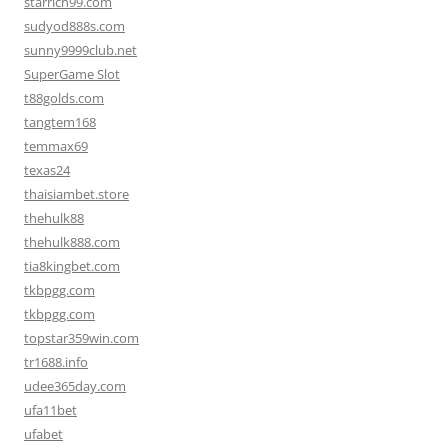
starrich99.com
sudyod888s.com
sunny9999club.net
SuperGame Slot
t88golds.com
tangtem168
temmax69
texas24
thaisiambet.store
thehulk88
thehulk888.com
tia8kingbet.com
tkbpgg.com
tkbpgg.com
topstar359win.com
tr1688.info
udee365day.com
ufa11bet
ufabet