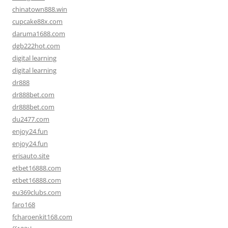
chinatown888.win
cupcake88x.com
daruma1688.com
dgb222hot.com
digital learning
digital learning
dr888
dr888bet.com
dr888bet.com
du2477.com
enjoy24.fun
enjoy24.fun
erisauto.site
etbet16888.com
etbet16888.com
eu369clubs.com
faro168
fcharoenkit168.com