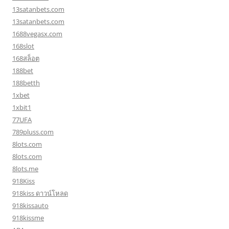
13satanbets.com
13satanbets.com
1688vegasx.com
168slot
168สล็อต
188bet
188betth
1xbet
1xbit1
77UFA
789pluss.com
8lots.com
8lots.com
8lots.me
918Kiss
918kiss ดาวน์โหลด
918kissauto
918kissme