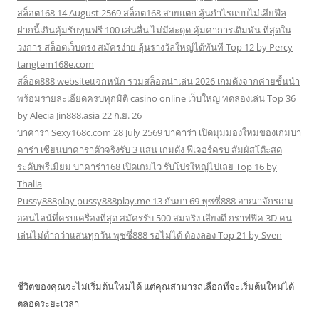
สล็อต168 14 August 2569 สล็อต168 สายแตก ลุ้นกำไรแบบไม่เสียฟีล
ฝากนี้เกินคุ้มรับทุนฟรี 100 เล่นลื่น ไม่มีสะดุด คุ้มค่าการเดิมพัน ที่สุดใน
วงการ สล็อตเว็บตรง สมัครง่าย ลุ้นรางวัลใหญ่ได้ทันที Top 12 by Percy
tangtem168e.com
สล็อต888 websiteแจกหนัก รวมสล็อตน่าเล่น 2026 เกมดังจากค่ายชั้นนำ
พร้อมรายละเอียดครบทุกมิติ casino online เว็บใหญ่ ทดลองเล่น Top 36
by Alecia Jin888.asia 22 ก.ย. 26
บาคาร่า Sexy168c.com 28 July 2569 บาคาร่า เปิดมุมมองใหม่ของเกมบา
คาร่า เซียนบาคาร่าตัวจริงรับ 3 แสน เกมดัง ฟีเจอร์ครบ สัมผัสโต๊ะสด
ระดับพรีเมียม บาคาร่า168 เปิดเกมไว รับโปรใหญ่ไปเลย Top 16 by
Thalia
Pussy888play pussy888play.me 13 กันยา 69 พุซซี่888 อาณาจักรเกม
ออนไลน์ที่ครบเครื่องที่สุด สมัครรับ 500 สมจริง เสียงดี กราฟฟิค 3D คน
เล่นไม่ต่ำกว่าแสนทุกวัน พุซซี่888 รอไม่ได้ ต้องลอง Top 21 by Sven
ชีวิตของคุณจะไม่เริ่มต้นใหม่ได้ แต่คุณสามารถเลือกที่จะเริ่มต้นใหม่ได้
ตลอดระยะเวลา