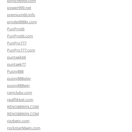
porsche999.com
power999.net
premium66.info
proded888x.com
PunPro66
PunPro66.com
PunPro777
PunPro777.com
puntaek66
puntaek77
Pussy888
pussy888play
pussy888win
ramclubx.com
realflikbet.com
RENO88WIN.COM
RENO88WIN.COM
rizzbetx.com
rockstar66win.com