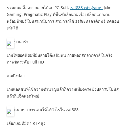
รวมเกมสล็อตจากค่ายได้แก่ PG Soft,
zaf888 เข้าสู่ระบบ
Joker
Gaming, Pragmatic Play ที่ขึ้นชื่อลือนามเรื่องสล็อตแตกง่าย
พร้อมฟีพบร์โบนัสนานัปการ สามารถใช้ zaf888 เดรดิตฟรี ทดสอบ
เล่นได้
บาคาร่า
เกมไพ่ยอดนิยมที่มีหลายโต๊ะเดิมพัน ถ่ายทอดสดจากคาสิโนจริง
ภาพชัดระดับ Full HD
เกมยิงปลา
เกมแอคชั่นที่ใช้ความชำนาญแล้วก็ความเที่ยงตรง ยิงปลารับโบนัส
แล้วก็แจ็คพอตใหญ่
แนวทางการเล่นให้ได้กำไรใน zaf888
เลือกเกมที่มีค่า RTP สูง