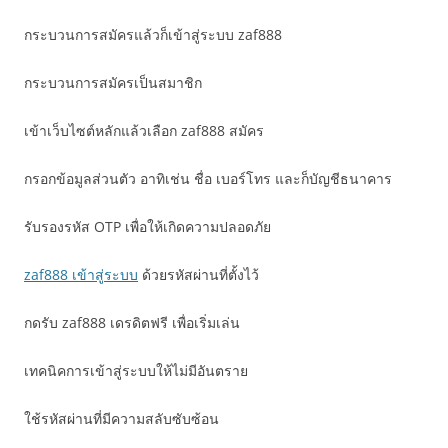
กระบวนการสมัครแล้วก็เข้าสู่ระบบ zaf888
กระบวนการสมัครเป็นสมาชิก
เข้าเว็บไซต์หลักแล้วเลือก zaf888 สมัคร
กรอกข้อมูลส่วนตัว อาทิเช่น ชื่อ เบอร์โทร และก็บัญชีธนาคาร
รับรองรหัส OTP เพื่อให้เกิดความปลอดภัย
zaf888 เข้าสู่ระบบ
ด้วยรหัสผ่านที่ตั้งไว้
กดรับ zaf888 เดรดิตฟรี เพื่อเริ่มเล่น
เทคนิคการเข้าสู่ระบบให้ไม่มีอันตราย
ใช้รหัสผ่านที่มีความสลับซับซ้อน