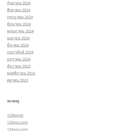
กันยายน 2024
สิงหาคม 2024
กรกฎาคม 2024
มิถุนายน 2024
พฤษภาคม 2024
เมษายน 2024
มีนาคม 2024
กุมภาพันธ์ 2024
มกราคม 2024
ธันวาคม 2023
พฤศจิกายน 2023
ตุลาคม 2023
หมวดหมู่
123lionth
123xos.com
123xos.com