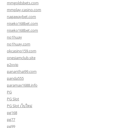
mmgoldsbets.com
mmplay-casino.com
nagawaybet.com
niseko168bet.com
niseko168bet.com
no1huay
no1huay.com
okcasino159.com
onesiamclub.site
p2vvip
pananthai99.com
panda555
paramax1688.info
PG
PG Slot
PG Slot เว็บใหม่
pg168
pg77
pg99