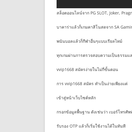
สล็อตออนไลน์จาก PG SLOT, Joker, Pragm
บาคาร่าแล้วก็เกมคาสิโนสดจาก SA Gami
พนันบอลแล้วก็กีฬาอื่นๆแบบเรียลไทม์
ทุกเกมผ่านการตรวจสอบความเป็นธรรมและ
vvip1668 สมัครง่ายในไม่กี่ขั้นตอน
การ vvip1668 สมัคร ทำเป็นง่ายเพียงแต่
เข้าสู่หน้าเว็บไซต์หลัก
กรอกข้อมูลพื้นฐาน ดังเช่นว่า เบอร์โทรศัพท
รับรอง OTP แล้วก็เริ่มใช้งานได้ในทันที