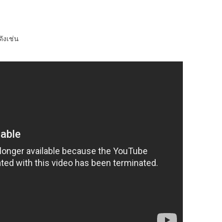
ังเช่น