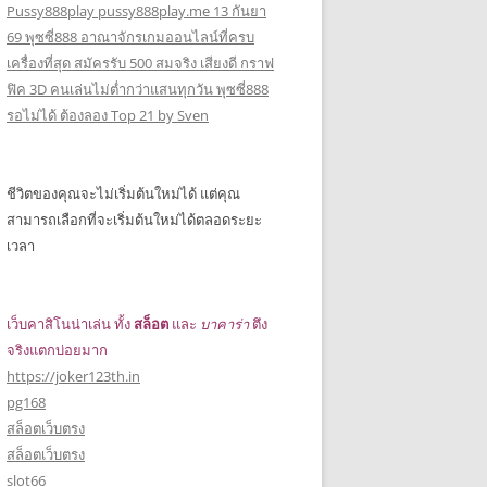
Pussy888play pussy888play.me 13 กันยา
69 พุซซี่888 อาณาจักรเกมออนไลน์ที่ครบ
เครื่องที่สุด สมัครรับ 500 สมจริง เสียงดี กราฟ
ฟิค 3D คนเล่นไม่ต่ำกว่าแสนทุกวัน พุซซี่888
รอไม่ได้ ต้องลอง Top 21 by Sven
ชีวิตของคุณจะไม่เริ่มต้นใหม่ได้ แต่คุณ
สามารถเลือกที่จะเริ่มต้นใหม่ได้ตลอดระยะ
เวลา
เว็บคาสิโนน่าเล่น ทั้ง
สล็อต
และ
บาคาร่า
ตึง
จริงแตกบ่อยมาก
https://joker123th.in
pg168
สล็อตเว็บตรง
สล็อตเว็บตรง
slot66