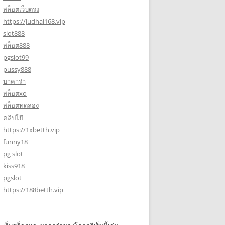
สล็อตเว็บตรง
https://judhai168.vip
slot888
สล็อต888
pgslot99
pussy888
บาคาร่า
สล็อตxo
สล็อตทดลอง
คลิปโป๊
https://1xbetth.vip
funny18
pg slot
kiss918
pgslot
https://188betth.vip