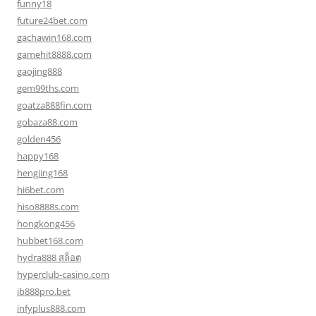
funny18
future24bet.com
gachawin168.com
gamehit8888.com
gaojing888
gem99ths.com
goatza888fin.com
gobaza88.com
golden456
happy168
hengjing168
hi6bet.com
hiso8888s.com
hongkong456
hubbet168.com
hydra888 สล็อต
hyperclub-casino.com
ib888pro.bet
infyplus888.com