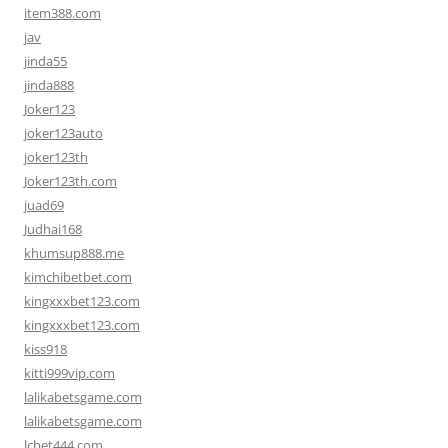
item388.com
jav
jinda55
jinda888
Joker123
joker123auto
joker123th
Joker123th.com
juad69
Judhai168
khumsup888.me
kimchibetbet.com
kingxxxbet123.com
kingxxxbet123.com
kiss918
kitti999vip.com
lalikabetsgame.com
lalikabetsgame.com
lcbet444.com