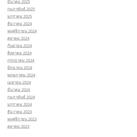
มีนาคม 2025
กุมภาพันธ์ 2025
มกราคม 2025
ธันวาคม 2024
พฤศจิกายน 2024
ตุลาคม 2024
กันยายน 2024
สิงหาคม 2024
กรกฎาคม 2024
มิถุนายน 2024
พฤษภาคม 2024
เมษายน 2024
มีนาคม 2024
กุมภาพันธ์ 2024
มกราคม 2024
ธันวาคม 2023
พฤศจิกายน 2023
ตุลาคม 2023