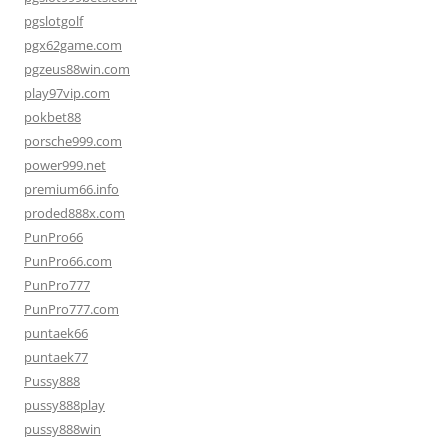
pgslotgolf
pgx62game.com
pgzeus88win.com
play97vip.com
pokbet88
porsche999.com
power999.net
premium66.info
proded888x.com
PunPro66
PunPro66.com
PunPro777
PunPro777.com
puntaek66
puntaek77
Pussy888
pussy888play
pussy888win