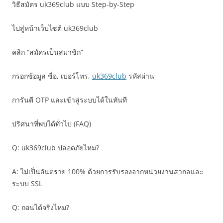
วิธีสมัคร uk369club แบบ Step-by-Step
ไปสู่หน้าเว็บไซต์ uk369club
คลิก “สมัครเป็นสมาชิก”
กรอกข้อมูล ชื่อ, เบอร์โทร,
uk369club
รหัสผ่าน
การันตี OTP และเข้าสู่ระบบได้ในทันที
ปริศนาที่พบได้ทั่วไป (FAQ)
Q: uk369club ปลอดภัยไหม?
A: ไม่เป็นอันตราย 100% ด้วยการรับรองจากหน่วยงานสากลและ
ระบบ SSL
Q: ถอนได้จริงไหม?