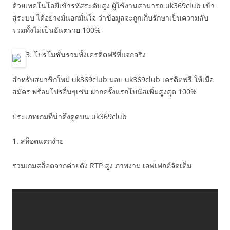
ด้วยเทคโนโลยีเข้ารหัสระดับสูง ผู้ใช้งานสามารถ uk369club เข้า
สู่ระบบ ได้อย่างมั่นอกมั่นใจ ว่าข้อมูลจะถูกเก็บรักษาเป็นความลับ
รวมทั้งไม่เป็นอันตราย 100%
3. โปรโมชั่นรวมทั้งเครดิตฟรีที่แจกจริง
สำหรับสมาชิกใหม่ uk369club มอบ uk369club เครดิตฟรี ให้เมื่อ
สมัคร พร้อมโปรอื่นๆเช่น ฝากครั้งแรกโบนัสเพิ่มสูงสุด 100%
ประเภทเกมที่น่าดึงดูดบน uk369club
1. สล็อตแตกง่าย
รวมเกมสล็อตจากค่ายดัง RTP สูง ภาพงาม เอฟเฟกต์จัดเต็ม