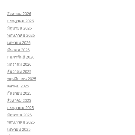
สิงหาคม 2026
กรกฎาคม 2026
มิถุนายน 2026
พฤษภาคม 2026
เมษายน 2026
มีนาคม 2026
กุมภาพันธ์ 2026
มกราคม 2026
ธันวาคม 2025
พฤศจิกายน 2025
ตุลาคม 2025
กันยายน 2025
สิงหาคม 2025
กรกฎาคม 2025
มิถุนายน 2025
พฤษภาคม 2025
เมษายน 2025