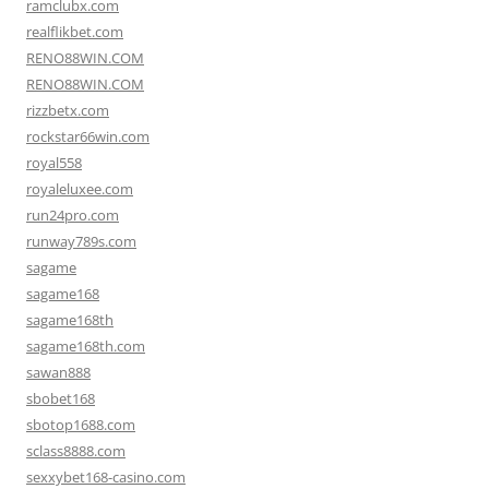
ramclubx.com
realflikbet.com
RENO88WIN.COM
RENO88WIN.COM
rizzbetx.com
rockstar66win.com
royal558
royaleluxee.com
run24pro.com
runway789s.com
sagame
sagame168
sagame168th
sagame168th.com
sawan888
sbobet168
sbotop1688.com
sclass8888.com
sexxybet168-casino.com