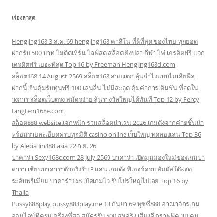
เรื่องล่าสุด
Hengjing168 3 ส.ค. 69 hengjing168 คาสิโน ที่ดีที่สุด ของไทย ทุกยอด
ฝากรับ 500 บาท ไม่ติดเทิร์น ไลฟ์สด สล็อต ยิงปลา กีฬา ไพ่ เครดิตฟรี แจก
เครดิตฟรี เยอะที่สุด Top 16 by Freeman Hengjing168d.com
สล็อต168 14 August 2569 สล็อต168 สายแตก ลุ้นกำไรแบบไม่เสียฟีล
ฝากนี้เกินคุ้มรับทุนฟรี 100 เล่นลื่น ไม่มีสะดุด คุ้มค่าการเดิมพัน ที่สุดใน
วงการ สล็อตเว็บตรง สมัครง่าย ลุ้นรางวัลใหญ่ได้ทันที Top 12 by Percy
tangtem168e.com
สล็อต888 websiteแจกหนัก รวมสล็อตน่าเล่น 2026 เกมดังจากค่ายชั้นนำ
พร้อมรายละเอียดครบทุกมิติ casino online เว็บใหญ่ ทดลองเล่น Top 36
by Alecia Jin888.asia 22 ก.ย. 26
บาคาร่า Sexy168c.com 28 July 2569 บาคาร่า เปิดมุมมองใหม่ของเกมบา
คาร่า เซียนบาคาร่าตัวจริงรับ 3 แสน เกมดัง ฟีเจอร์ครบ สัมผัสโต๊ะสด
ระดับพรีเมียม บาคาร่า168 เปิดเกมไว รับโปรใหญ่ไปเลย Top 16 by
Thalia
Pussy888play pussy888play.me 13 กันยา 69 พุซซี่888 อาณาจักรเกม
ออนไลน์ที่ครบเครื่องที่สุด สมัครรับ 500 สมจริง เสียงดี กราฟฟิค 3D คน