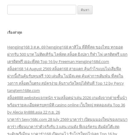
ค้นหา
สำหรับ:
เรื่องล่าสุด
Hengjing168 3 ส.ค. 69 hengjing168 คาสิโน ที่ดีที่สุด ของไทย ทุกยอด
ฝากรับ 500 บาท ไม่ติดเทิร์น ไลฟ์สด สล็อต ยิงปลา กีฬา ไพ่ เครดิตฟรี แจก
เครดิตฟรี เยอะที่สุด Top 16 by Freeman Hengjing168d.com
สล็อต168 14 August 2569 สล็อต168 สายแตก ลุ้นกำไรแบบไม่เสียฟีล
ฝากนี้เกินคุ้มรับทุนฟรี 100 เล่นลื่น ไม่มีสะดุด คุ้มค่าการเดิมพัน ที่สุดใน
วงการ สล็อตเว็บตรง สมัครง่าย ลุ้นรางวัลใหญ่ได้ทันที Top 12 by Percy
tangtem168e.com
สล็อต888 websiteแจกหนัก รวมสล็อตน่าเล่น 2026 เกมดังจากค่ายชั้นนำ
พร้อมรายละเอียดครบทุกมิติ casino online เว็บใหญ่ ทดลองเล่น Top 36
by Alecia Jin888.asia 22 ก.ย. 26
บาคาร่า Sexy168c.com 28 July 2569 บาคาร่า เปิดมุมมองใหม่ของเกมบา
คาร่า เซียนบาคาร่าตัวจริงรับ 3 แสน เกมดัง ฟีเจอร์ครบ สัมผัสโต๊ะสด
ระดับพรีเมียม บาคาร่า168 เปิดเกมไว รับโปรใหญ่ไปเลย Top 16 by