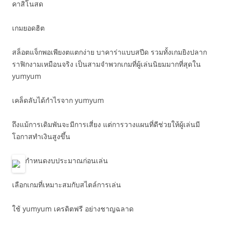
คาสิโนสด
เกมยอดฮิต
สล็อตแจ็กพอเพียงตแตกง่าย บาคาร่าแบบสปีด รวมทั้งเกมยิงปลาก
ราฟิกงามเหมือนจริง เป็นสามจำพวกเกมที่ผู้เล่นนิยมมากที่สุดใน
yumyum
เคล็ดลับได้กำไรจาก yumyum
ถึงแม้การเดิมพันจะมีการเสี่ยง แต่การวางแผนที่ดีช่วยให้ผู้เล่นมี
โอกาสทำเงินสูงขึ้น
กำหนดงบประมาณก่อนเล่น
เลือกเกมที่เหมาะสมกับสไตล์การเล่น
ใช้ yumyum เครดิตฟรี อย่างชาญฉลาด