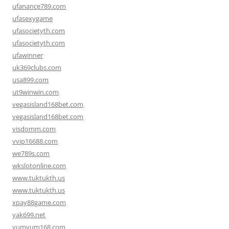
ufanance789.com
ufasexygame
ufasocietyth.com
ufasocietyth.com
ufawinner
uk369clubs.com
usa899.com
ut9winwin.com
vegasisland168bet.com
vegasisland168bet.com
visdomm.com
vvip16688.com
we789s.com
wkslotonline.com
www.tuktukth.us
www.tuktukth.us
xpay88game.com
yak699.net
yumyum168.com