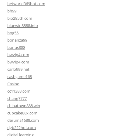
betworld369hot.com
bh99
bio285th.com
bluewin8888.info
bng55
bonanza99
bonus888
bwvip4.com
bwvip4.com
carlo999.net
cashgame168
Casino
cc11388.com
chang7777
chinatown888.win
cupcake88x.com
daruma1688.com
dgb222hot.com
digital learning