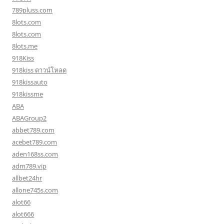
789pluss.com
8lots.com
8lots.com
8lots.me
918Kiss
918kiss ดาวน์โหลด
918kissauto
918kissme
ABA
ABAGroup2
abbet789.com
acebet789.com
aden168ss.com
adm789.vip
allbet24hr
allone745s.com
alot66
alot666