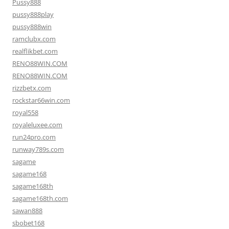
Pussy888
pussy888play
pussy888win
ramclubx.com
realflikbet.com
RENO88WIN.COM
RENO88WIN.COM
rizzbetx.com
rockstar66win.com
royal558
royaleluxee.com
run24pro.com
runway789s.com
sagame
sagame168
sagame168th
sagame168th.com
sawan888
sbobet168