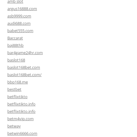
amb slot
argus16888.com
asb9999.com
audi688.com
babet555.com
Baccarat
baj88thb
bar4game24hr.com
baslot168
baslot168bet.com
baslot168bet.com/
bbp168.me
bestbet
betflixtikto
betflixtikto.info
betflixtikto.info
betm4vip.com
betway
betwin6666.com