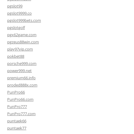
pgslot99
pgslot9999.co
pgslot999bets.com
pgslotgolf
pgx62game.com
pgzeus88win.com
play97vip.com
pokbet88
porsche999.com
power999.net
premium66.info
proded888x.com
PunPro66
PunPro66.com
PunPro777
PunPro777.com
puntaek66
puntaek77