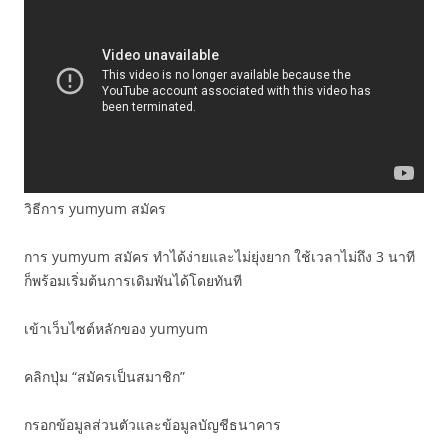
วิธีการ yumyum สมัคร
การ yumyum สมัคร ทำได้ง่ายและไม่ยุ่งยาก ใช้เวลาไม่ถึง 3 นาที
ก็พร้อมเริ่มต้นการเดิมพันได้โดยทันที
เข้าเว็บไซต์หลักของ yumyum
คลิกปุ่ม “สมัครเป็นสมาชิก”
กรอกข้อมูลส่วนตัวและข้อมูลบัญชีธนาคาร