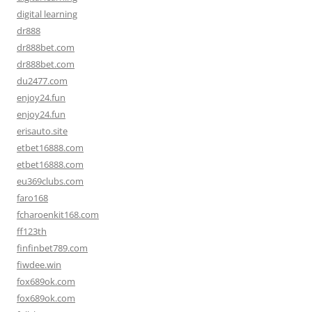
digital learning
dr888
dr888bet.com
dr888bet.com
du2477.com
enjoy24.fun
enjoy24.fun
erisauto.site
etbet16888.com
etbet16888.com
eu369clubs.com
faro168
fcharoenkit168.com
ff123th
finfinbet789.com
fiwdee.win
fox689ok.com
fox689ok.com