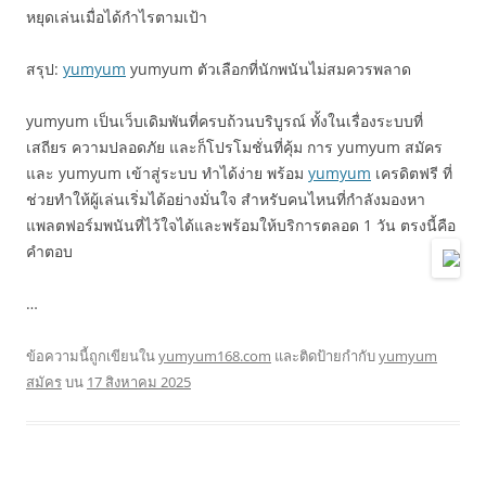
หยุดเล่นเมื่อได้กำไรตามเป้า
สรุป:
yumyum
yumyum ตัวเลือกที่นักพนันไม่สมควรพลาด
yumyum เป็นเว็บเดิมพันที่ครบถ้วนบริบูรณ์ ทั้งในเรื่องระบบที่
เสถียร ความปลอดภัย และก็โปรโมชั่นที่คุ้ม การ yumyum สมัคร
และ yumyum เข้าสู่ระบบ ทำได้ง่าย พร้อม
yumyum
เครดิตฟรี ที่
ช่วยทำให้ผู้เล่นเริ่มได้อย่างมั่นใจ สำหรับคนไหนที่กำลังมองหา
แพลตฟอร์มพนันที่ไว้ใจได้และพร้อมให้บริการตลอด 1 วัน ตรงนี้คือ
คำตอบ
…
ข้อความนี้ถูกเขียนใน
yumyum168.com
และติดป้ายกำกับ
yumyum
สมัคร
บน
17 สิงหาคม 2025