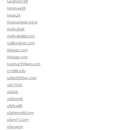
tangtem168
temmax69
texas24
thaisiambet.store
thehulk88
thehulk888.com
tia8kingbet.com
tkbpgg.com
tkbpgg.com
topstar359win.com
tr1688.info
udee365day.com
ufa11bet
ufabet
ufabomb
ufafox88
ufaheno88.com
ufam11.com
ufanance