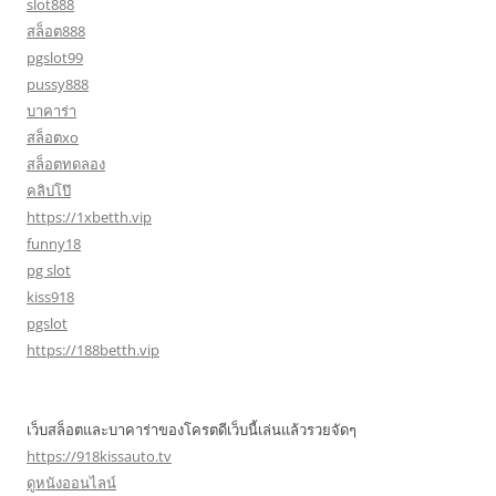
slot888
สล็อต888
pgslot99
pussy888
บาคาร่า
สล็อตxo
สล็อตทดลอง
คลิปโป๊
https://1xbetth.vip
funny18
pg slot
kiss918
pgslot
https://188betth.vip
เว็บสล็อตและบาคาร่าของโครตดีเว็บนี้เล่นแล้วรวยจัดๆ
https://918kissauto.tv
ดูหนังออนไลน์