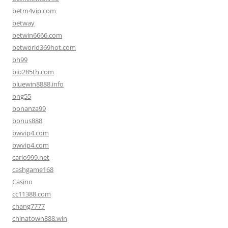
betm4vip.com
betway
betwin6666.com
betworld369hot.com
bh99
bio285th.com
bluewin8888.info
bng55
bonanza99
bonus888
bwvip4.com
bwvip4.com
carlo999.net
cashgame168
Casino
cc11388.com
chang7777
chinatown888.win