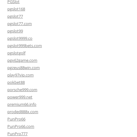
PGSlot
pgslot168
pgslot77
pgslot77.com
pgslot99
pgslot9999.co
pgslot999bets.com
pgslotgolf
pgx62game.com
pgzeus88win.com
play97vip.com
pokbet88
porsche999.com
power999.net
premium66.info
proded888x.com
PunPro66
PunPro66.com
PunPro777