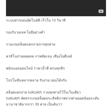
ระบบฝากถอนอัตโนมัติ เร็วใน 10 วินาที
รองรับวอเลท ไม่มีอย่างต่ำ
รวมเกมสล็อตแตกง่ายจากทุกค่าย
คาสิโนถ่ายทอดสด ภาพชัดเจน เสียงไม่ดีเลย์
พนันบอลออนไลน์ ราคาน้ำดี ครบทุกลีก
โปรโมชั่นหลากหลาย รับง่าย ถอนได้จริง
สล็อตแตกง่าย tuktukth รวมทุกค่ายไว้ในเว็บเดียว
tuktukth คัดสรรเกมสล็อตประสิทธิภาพจากค่ายยอดนิยมระดับ
นานาชาติมากกว่า 30 ค่าย เป็นต้นว่า: