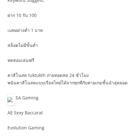
Keyword Suggest:
ฝาก 10 รับ 100
เบทอย่างต่ำ 1 บาท
สล็อตไม่มีขั้นต่ำ
ทดสอบเล่นฟรี
คาสิโนสด tuktukth ถ่ายทอดสด 24 ชั่วโมง
พนันคาสิโนสดแบบเรียลไทม์ได้จากทุกที่กับค่ายเกมชั้นนำสุดยอด
SA Gaming
AE Sexy Baccarat
Evolution Gaming