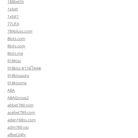
188betth
1xbet
1xbit1
77UFA
789pluss.com
8lots.com
8lots.com
8lots.me
918Kiss
918kiss ดาวน์โหลด
918kissauto
918kissme
ABA
ABAGroup2
abbet789.com
acebet789.com
aden168ss.com
adm789.vip
allbet24hr