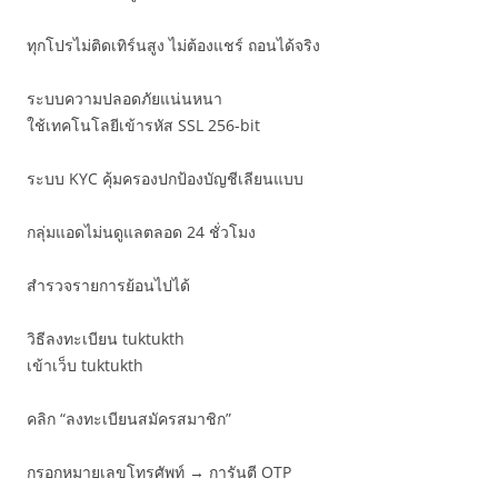
ทุกโปรไม่ติดเทิร์นสูง ไม่ต้องแชร์ ถอนได้จริง
ระบบความปลอดภัยแน่นหนา
ใช้เทคโนโลยีเข้ารหัส SSL 256-bit
ระบบ KYC คุ้มครองปกป้องบัญชีเลียนแบบ
กลุ่มแอดไม่นดูแลตลอด 24 ชั่วโมง
สำรวจรายการย้อนไปได้
วิธีลงทะเบียน tuktukth
เข้าเว็บ tuktukth
คลิก “ลงทะเบียนสมัครสมาชิก”
กรอกหมายเลขโทรศัพท์ → การันตี OTP