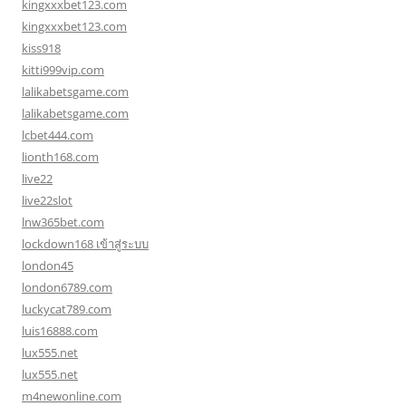
kingxxxbet123.com
kingxxxbet123.com
kiss918
kitti999vip.com
lalikabetsgame.com
lalikabetsgame.com
lcbet444.com
lionth168.com
live22
live22slot
lnw365bet.com
lockdown168 เข้าสู่ระบบ
london45
london6789.com
luckycat789.com
luis16888.com
lux555.net
lux555.net
m4newonline.com