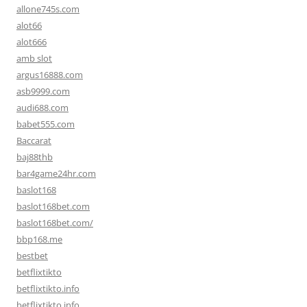
allone745s.com
alot66
alot666
amb slot
argus16888.com
asb9999.com
audi688.com
babet555.com
Baccarat
baj88thb
bar4game24hr.com
baslot168
baslot168bet.com
baslot168bet.com/
bbp168.me
bestbet
betflixtikto
betflixtikto.info
betflixtikto.info