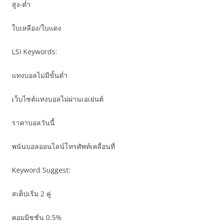
สูง-ต่ำ
ใบเหลือง/ใบแดง
LSI Keywords:
แทงบอลไม่มีขั้นต่ำ
เว็บไซต์แทงบอลไม่ผ่านเอเย่นต์
ราคาบอลวันนี้
พนันบอลออนไลน์โทรศัพท์เคลื่อนที่
Keyword Suggest:
สเต็ปเริ่ม 2 คู่
คอมมิชชั่น 0.5%