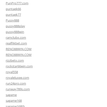
PunPro777.com
puntaek66
puntaek77
Pussy888
pussy888play
pussy888win
ramclubx.com
realflikbet.com
RENO88WIN.COM
RENO88WIN.COM
rizzbetx.com
rockstar66win.com
royal558
royaleluxee.com
run24pro.com
runway789s.com
sagame
sagame168
sagame168th