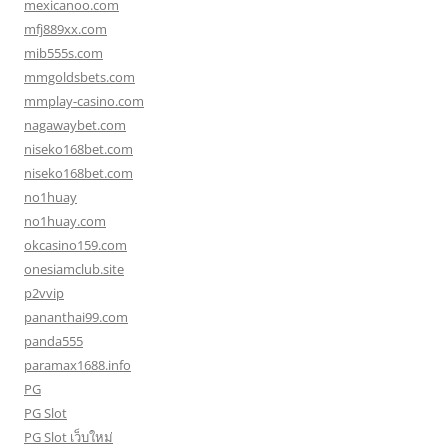
mexicanoo.com
mfj889xx.com
mib555s.com
mmgoldsbets.com
mmplay-casino.com
nagawaybet.com
niseko168bet.com
niseko168bet.com
no1huay
no1huay.com
okcasino159.com
onesiamclub.site
p2vvip
pananthai99.com
panda555
paramax1688.info
PG
PG Slot
PG Slot เว็บใหม่