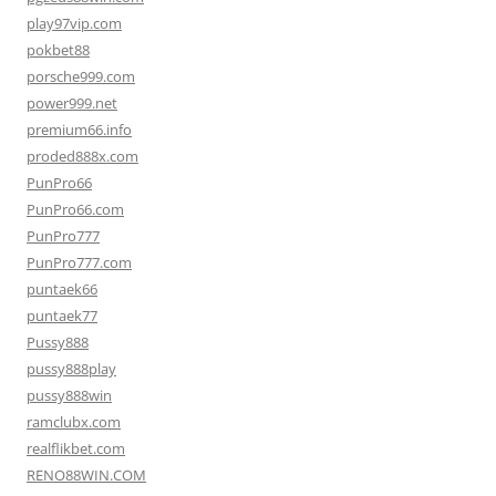
play97vip.com
pokbet88
porsche999.com
power999.net
premium66.info
proded888x.com
PunPro66
PunPro66.com
PunPro777
PunPro777.com
puntaek66
puntaek77
Pussy888
pussy888play
pussy888win
ramclubx.com
realflikbet.com
RENO88WIN.COM