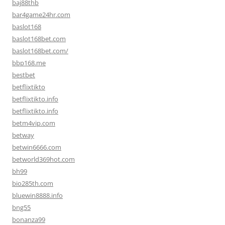
baj88thb
bar4game24hr.com
baslot168
baslot168bet.com
baslot168bet.com/
bbp168.me
bestbet
betflixtikto
betflixtikto.info
betflixtikto.info
betm4vip.com
betway
betwin6666.com
betworld369hot.com
bh99
bio285th.com
bluewin8888.info
bng55
bonanza99