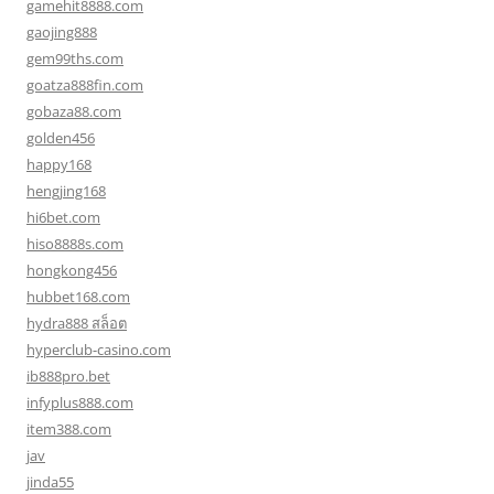
gamehit8888.com
gaojing888
gem99ths.com
goatza888fin.com
gobaza88.com
golden456
happy168
hengjing168
hi6bet.com
hiso8888s.com
hongkong456
hubbet168.com
hydra888 สล็อต
hyperclub-casino.com
ib888pro.bet
infyplus888.com
item388.com
jav
jinda55