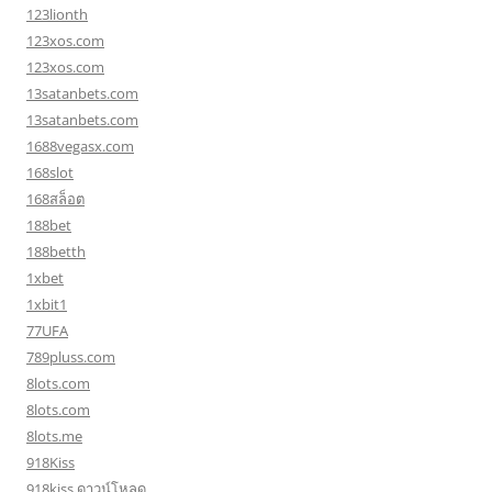
123lionth
123xos.com
123xos.com
13satanbets.com
13satanbets.com
1688vegasx.com
168slot
168สล็อต
188bet
188betth
1xbet
1xbit1
77UFA
789pluss.com
8lots.com
8lots.com
8lots.me
918Kiss
918kiss ดาวน์โหลด