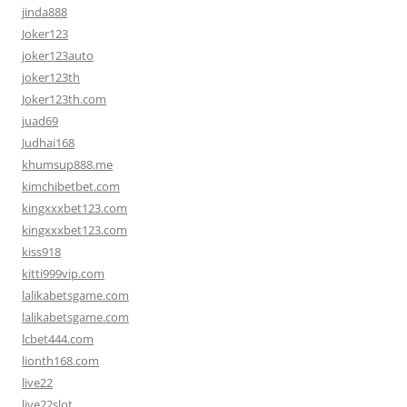
jinda888
Joker123
joker123auto
joker123th
Joker123th.com
juad69
Judhai168
khumsup888.me
kimchibetbet.com
kingxxxbet123.com
kingxxxbet123.com
kiss918
kitti999vip.com
lalikabetsgame.com
lalikabetsgame.com
lcbet444.com
lionth168.com
live22
live22slot