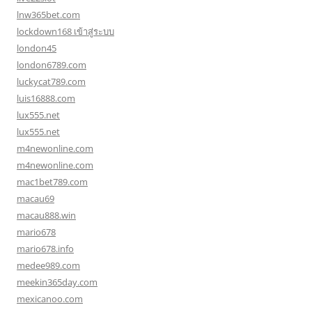
lnw365bet.com
lockdown168 เข้าสู่ระบบ
london45
london6789.com
luckycat789.com
luis16888.com
lux555.net
lux555.net
m4newonline.com
m4newonline.com
mac1bet789.com
macau69
macau888.win
mario678
mario678.info
medee989.com
meekin365day.com
mexicanoo.com