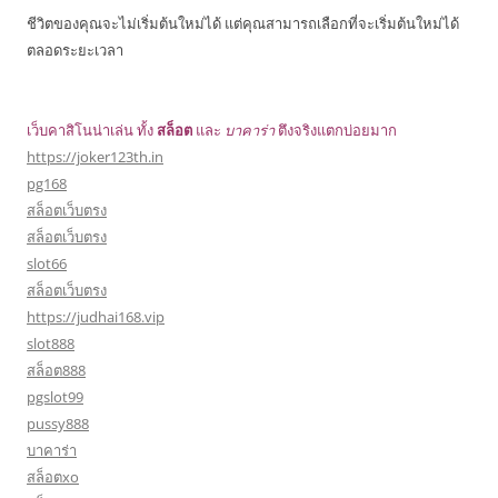
ชีวิตของคุณจะไม่เริ่มต้นใหม่ได้ แต่คุณสามารถเลือกที่จะเริ่มต้นใหม่ได้
ตลอดระยะเวลา
เว็บคาสิโนน่าเล่น ทั้ง
สล็อต
และ
บาคาร่า
ตึงจริงแตกบ่อยมาก
https://joker123th.in
pg168
สล็อตเว็บตรง
สล็อตเว็บตรง
slot66
สล็อตเว็บตรง
https://judhai168.vip
slot888
สล็อต888
pgslot99
pussy888
บาคาร่า
สล็อตxo