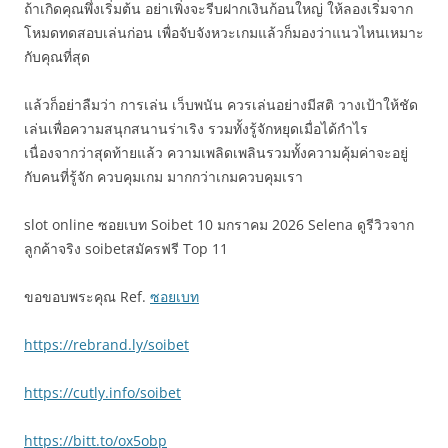
ถ้าเกิดคุณพึ่งเริ่มต้น อย่าเพิ่งจะรีบฝากเงินก้อนใหญ่ ให้ลองเริ่มจาก
โหมดทดสอบเล่นก่อน เพื่อจับจังหวะเกมแล้วก็มองว่าแนวไหนเหมาะ
กับคุณที่สุด
แล้วก็อย่าลืมว่า การเล่น เว็บพนัน ควรเล่นอย่างมีสติ วางเป้าให้ชัด
เล่นเพื่อความสนุกสนานร่าเริง รวมทั้งรู้จักหยุดเมื่อได้กำไร
เนื่องจากว่าสุดท้ายแล้ว ความเพลิดเพลินรวมทั้งความคุ้มค่าจะอยู่
กับคนที่รู้จัก ควบคุมเกม มากกว่าเกมควบคุมเรา
slot online ซอยเบท Soibet 10 มกราคม 2026 Selena ดูรีวิวจาก
ลูกค้าจริง soibetสมัครฟรี Top 11
ขอขอบพระคุณ Ref.
ซอยเบท
https://rebrand.ly/soibet
https://cutly.info/soibet
https://bitt.to/ox5obp