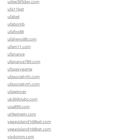
udee365day.com
ufa11bet
ufabet
ufabomb
ufafox88
ufaheno88.com
ufam11.com
ufanance
ufanance789.com
ufasexygame
ufasocietyth.com
ufasocietyth.com
ufawinner
uk369clubs.com
usa899.com
ut9winwin.com
vegasisland168bet.com
vegasisland168bet.com
visdomm.com