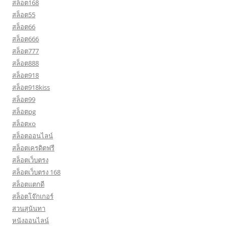
สล็อต168
สล็อต55
สล็อต66
สล็อต666
สล็อต777
สล็อต888
สล็อต918
สล็อต918kiss
สล็อต99
สล็อตpg
สล็อตxo
สล็อตออนไลน์
สล็อตเครดิตฟรี
สล็อตเว็บตรง
สล็อตเว็บตรง 168
สล็อตแตกดี
สล็อตโจ๊กเกอร์
สวนสุนันทา
หนังออนไลน์