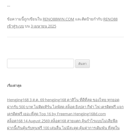
…
ข้อความนี้ถูกเขียนใน
RENO88WIN.COM
และติดป้ายกำกับ
RENO88
เข้าสู่ระบบ
บน
3 เมษายน 2025
ค้นหา
สำหรับ:
เรื่องล่าสุด
Hengjing168 3 ส.ค. 69 hengjing168 คาสิโน ที่ดีที่สุด ของไทย ทุกยอด
ฝากรับ 500 บาท ไม่ติดเทิร์น ไลฟ์สด สล็อต ยิงปลา กีฬา ไพ่ เครดิตฟรี แจก
เครดิตฟรี เยอะที่สุด Top 16 by Freeman Hengjing168d.com
สล็อต168 14 August 2569 สล็อต168 สายแตก ลุ้นกำไรแบบไม่เสียฟีล
ฝากนี้เกินคุ้มรับทุนฟรี 100 เล่นลื่น ไม่มีสะดุด คุ้มค่าการเดิมพัน ที่สุดใน