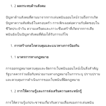
2
ผลกระทบด้านสังคม
ปัญหาด้านสังคมที่ตามมาจากการเล่นพนันออนไลน์รวมถึงการเกิด
ปัญหาความสัมพันธ์ในครอบครัว การเพิกเฉยต่อความรับผิดชอบใน
ชีวิตประจำวัน ความเครียดและภาวะซึมเศร้าที่เกิดจากการเสีย
พนันยังเป็นปัญหาสังคมที่ต้องได้รับการแก้ไข
การสร้างกลไกควบคุมและแนวทางการป้องกัน
1
มาตรการทางกฎหมาย
การออกกฎหมายควบคุมและจัดการเว็บพนันออนไลน์เป็นสิ่งสำคัญ
รัฐบาลควรร่วมมือกับหน่วยงานทางกฎหมายในการระบุ ปราบปราม
และควบคุมการดำเนินการของเว็บพนันที่ผิดกฎหมาย
2
การให้ความรู้และการส่งเสริมความตระหนักรู้
การให้ความรู้แก่ประชาชนเกี่ยวกับความเสี่ยงของการเล่นพนัน