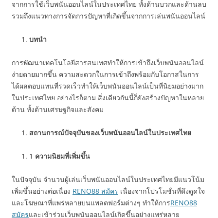
จากการใช้เว็บพนันออนไลน์ในประเทศไทย ทั้งด้านบวกและด้านลบ
รวมถึงแนวทางการจัดการปัญหาที่เกิดขึ้นจากการเล่นพนันออนไลน์
บทนำ
การพัฒนาเทคโนโลยีสารสนเทศทำให้การเข้าถึงเว็บพนันออนไลน์
ง่ายดายมากขึ้น ความสะดวกในการเข้าถึงพร้อมกับโอกาสในการ
ได้ผลตอบแทนที่รวดเร็วทำให้เว็บพนันออนไลน์เป็นที่นิยมอย่างมาก
ในประเทศไทย อย่างไรก็ตาม สิ่งเดียวกันนี้ก็ยังสร้างปัญหาในหลาย
ด้าน ทั้งด้านเศรษฐกิจและสังคม
สถานการณ์ปัจจุบันของเว็บพนันออนไลน์ในประเทศไทย
1
ความนิยมที่เพิ่มขึ้น
ในปัจจุบัน จำนวนผู้เล่นเว็บพนันออนไลน์ในประเทศไทยมีแนวโน้ม
เพิ่มขึ้นอย่างต่อเนื่อง
RENO88 สมัคร
เนื่องจากโปรโมชั่นที่ดึงดูดใจ
และโฆษณาที่แพร่หลายบนแพลตฟอร์มต่างๆ ทำให้การ
RENO88
สมัคร
และเข้าร่วมเว็บพนันออนไลน์เกิดขึ้นอย่างแพร่หลาย