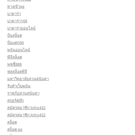
ทางเข้าpg
บาคาร่า
บาคาร่า168
บาคาร่าออนไลน์
ปั่นสล็อต
ปั่นแตก66
พนันออนไลน์
พีจีสล็อต
พุซซี่888
ฟลูสล็อตพีจี
มหาวิทยาลัยสวนสุนันทา
รับทำเว็บพนัน
ราชภัฏสวนสุนันทา
สปอร์ตบุ๊ก
สมัครสมาชิก lotto432
สมัครสมาชิก lotto432
สล็อต
สล็อต pg