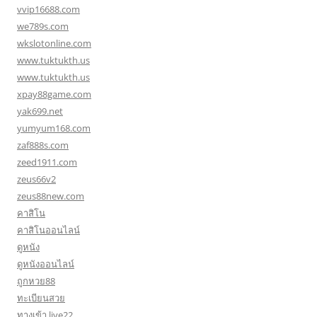
vvip16688.com
we789s.com
wkslotonline.com
www.tuktukth.us
www.tuktukth.us
xpay88game.com
yak699.net
yumyum168.com
zaf888s.com
zeed1911.com
zeus66v2
zeus88new.com
คาสิโน
คาสิโนออนไลน์
ดูหนัง
ดูหนังออนไลน์
ถูกหวย88
ทะเบียนสวย
ทางเข้า live22