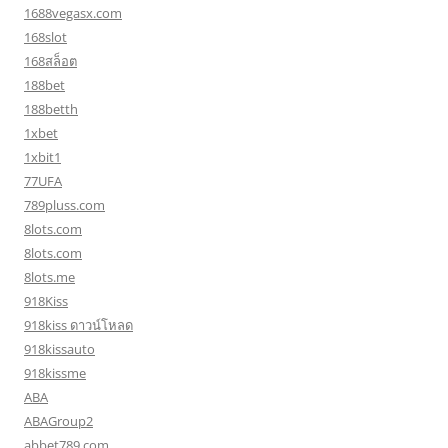
1688vegasx.com
168slot
168สล็อต
188bet
188betth
1xbet
1xbit1
77UFA
789pluss.com
8lots.com
8lots.com
8lots.me
918Kiss
918kiss ดาวน์โหลด
918kissauto
918kissme
ABA
ABAGroup2
abbet789.com