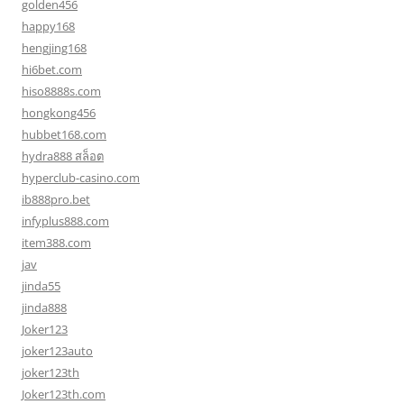
golden456
happy168
hengjing168
hi6bet.com
hiso8888s.com
hongkong456
hubbet168.com
hydra888 สล็อต
hyperclub-casino.com
ib888pro.bet
infyplus888.com
item388.com
jav
jinda55
jinda888
Joker123
joker123auto
joker123th
Joker123th.com