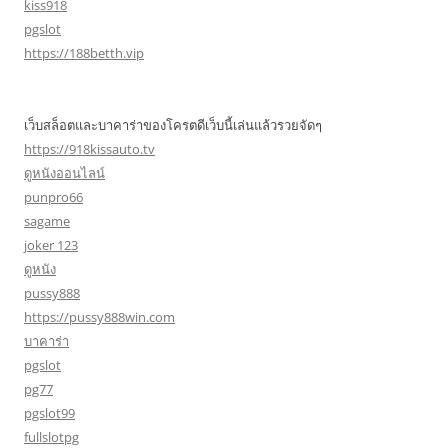
kiss918
pgslot
https://188betth.vip
เว็บสล็อตและบาคาร่าของโครตดีเว็บนี้เล่นแล้วรวยจัดๆ
https://918kissauto.tv
ดูหนังออนไลน์
punpro66
sagame
joker 123
ดูหนัง
pussy888
https://pussy888win.com
บาคาร่า
pgslot
pg77
pgslot99
fullslotpg