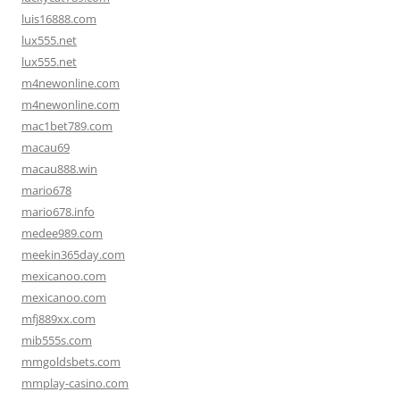
luis16888.com
lux555.net
lux555.net
m4newonline.com
m4newonline.com
mac1bet789.com
macau69
macau888.win
mario678
mario678.info
medee989.com
meekin365day.com
mexicanoo.com
mexicanoo.com
mfj889xx.com
mib555s.com
mmgoldsbets.com
mmplay-casino.com