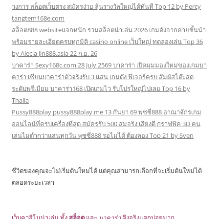
วงการ สล็อตเว็บตรง สมัครง่าย ลุ้นรางวัลใหญ่ได้ทันที Top 12 by Percy
tangtem168e.com
สล็อต888 websiteแจกหนัก รวมสล็อตน่าเล่น 2026 เกมดังจากค่ายชั้นนำ
พร้อมรายละเอียดครบทุกมิติ casino online เว็บใหญ่ ทดลองเล่น Top 36
by Alecia Jin888.asia 22 ก.ย. 26
บาคาร่า Sexy168c.com 28 July 2569 บาคาร่า เปิดมุมมองใหม่ของเกมบา
คาร่า เซียนบาคาร่าตัวจริงรับ 3 แสน เกมดัง ฟีเจอร์ครบ สัมผัสโต๊ะสด
ระดับพรีเมียม บาคาร่า168 เปิดเกมไว รับโปรใหญ่ไปเลย Top 16 by
Thalia
Pussy888play pussy888play.me 13 กันยา 69 พุซซี่888 อาณาจักรเกม
ออนไลน์ที่ครบเครื่องที่สุด สมัครรับ 500 สมจริง เสียงดี กราฟฟิค 3D คน
เล่นไม่ต่ำกว่าแสนทุกวัน พุซซี่888 รอไม่ได้ ต้องลอง Top 21 by Sven
ชีวิตของคุณจะไม่เริ่มต้นใหม่ได้ แต่คุณสามารถเลือกที่จะเริ่มต้นใหม่ได้
ตลอดระยะเวลา
เว็บคาสิโนน่าเล่น ทั้ง
สล็อต
และ
บาคาร่า
ตึงจริงแตกบ่อยมาก