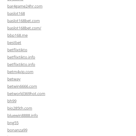
bar4game24hr.com
baslot168
baslot168bet.com
baslot168bet.com/
bbp168.me
bestbet
betflixtikto
betflixtikto.info
betflixtikto.info
betm4vip.com
betway
betwin6666.com
betworld369hot.com
bh99
bio285th.com
bluewin8888.info
bng55
bonanza99