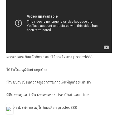
ความปลอดภัยแล้วก็ความน่าไว้วางใจของ proded888
ได้รับใบอนุมัติอย่างถูกต้อง
มีระบบระเบียบตรวจดูธุรกรรมการเงินที่ถูกต้องแม่นยำ
มีทีมงานดูแล 1 วัน ผ่านหนทาง Live Chat และ Line
สรุป: เพราะเหตุใดต้องเลือก proded888