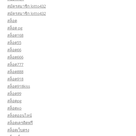
สมัครสมาชิก lotto432
สมัครสมาชิก lotto432
สล็อต
สล็อต pg
สล็อต168
สล็อต55
สล็อต66
สล็อต666
สล็อต777
สล็อต888
สล็อต918
สล็อต918kiss
สล็อต99
สล็อตpg
สล็อตxo
สล็อตออนไลน์
สล็อตเครดิตฟรี
สล็อตเว็บตรง