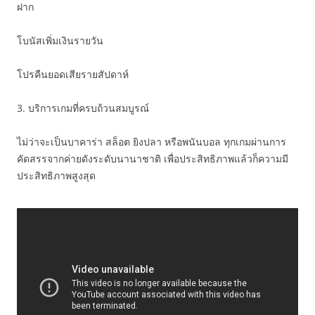
ฝาก
โบนัสเพิ่มเงินรายวัน
โปรคืนยอดเสียรายสัปดาห์
3. บริการเกมที่ครบถ้วนสมบูรณ์
ไม่ว่าจะเป็นบาคาร่า สล็อต ยิงปลา หรือพนันบอล ทุกเกมผ่านการ
คัดสรรจากค่ายดังระดับนานาชาติ เพื่อประสิทธิภาพแล้วก็ความมี
ประสิทธิภาพสูงสุด