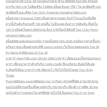
Hengjing168 3 ส.ค. 69 hengjing168 คาสิโน ที่ดีที่สุด ของไทย ทุกยอด
ฝากรับ 500 บาท ไม่ติดเทิร์น ไลฟ์สด สล็อต ยิงปลา กีฬา ไพ่ เครดิตฟรี แจก
เครดิตฟรี เยอะที่สุด Top 16 by Freeman Hengjing168d.com
สล็อต168 14 August 2569 สล็อต168 สายแตก ลุ้นกำไรแบบไม่เสียฟีล
ฝากนี้เกินคุ้มรับทุนฟรี 100 เล่นลื่น ไม่มีสะดุด คุ้มค่าการเดิมพัน ที่สุดใน
วงการ สล็อตเว็บตรง สมัครง่าย ลุ้นรางวัลใหญ่ได้ทันที Top 12 by Percy
tangtem168e.com
สล็อต888 websiteแจกหนัก รวมสล็อตน่าเล่น 2026 เกมดังจากค่ายชั้นนำ
พร้อมรายละเอียดครบทุกมิติ casino online เว็บใหญ่ ทดลองเล่น Top 36
by Alecia Jin888.asia 22 ก.ย. 26
บาคาร่า Sexy168c.com 28 July 2569 บาคาร่า เปิดมุมมองใหม่ของเกมบา
คาร่า เซียนบาคาร่าตัวจริงรับ 3 แสน เกมดัง ฟีเจอร์ครบ สัมผัสโต๊ะสด
ระดับพรีเมียม บาคาร่า168 เปิดเกมไว รับโปรใหญ่ไปเลย Top 16 by
Thalia
Pussy888play pussy888play.me 13 กันยา 69 พุซซี่888 อาณาจักรเกม
ออนไลน์ที่ครบเครื่องที่สุด สมัครรับ 500 สมจริง เสียงดี กราฟฟิค 3D คน
เล่นไม่ต่ำกว่าแสนทุกวัน พุซซี่888 รอไม่ได้ ต้องลอง Top 21 by Sven