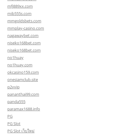
mfj889xx.com
mib555s.com
mmgoldsbets.com
mmplay-casino.com
nagawaybet.com
niseko168bet.com
niseko168bet.com
no1huay
no1huay.com
okcasino159.com
onesiamclub.site
p2vvip
pananthai99.com
panda555
paramax1688.info
PG
PG Slot
PG Slot เว็บใหม่