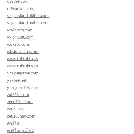
usa899.com
ut9winwin.com
vegasisland168bet.com
vegasisland168bet.com
visdomm.com
vvip16688.com
we789s.com
wkslotonline.com
www.tuktukth.us
www.tuktukth.us
xpay88game.com
yak699.net
yumyum168.com
zaf888s.com
zeed1911.com
zeus66v2
zeus88new.com
คาสิโน
คาสิโนออนไลน์