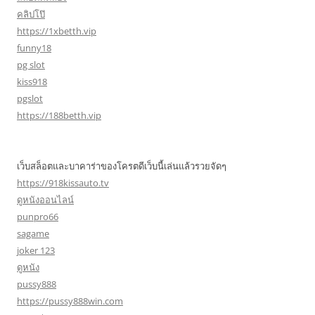
คลิปโป๊
https://1xbetth.vip
funny18
pg slot
kiss918
pgslot
https://188betth.vip
เว็บสล็อตและบาคาร่าของโครตดีเว็บนี้เล่นแล้วรวยจัดๆ
https://918kissauto.tv
ดูหนังออนไลน์
punpro66
sagame
joker 123
ดูหนัง
pussy888
https://pussy888win.com