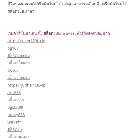
ชีวิตของคุณจะไม่เริ่มต้นใหม่ได้ แต่คุณสามารถเลือกที่จะเริ่มต้นใหม่ได้
ตลอดระยะเวลา
เว็บคาสิโนน่าเล่น ทั้ง
สล็อต
และ
บาคาร่า
ตึงจริงแตกบ่อยมาก
https://joker123th.in
pg168
สล็อตเว็บตรง
สล็อตเว็บตรง
slot66
สล็อตเว็บตรง
https://judhai168.vip
slot888
สล็อต888
pgslot99
pussy888
บาคาร่า
สล็อตxo
สล็อตทดลอง