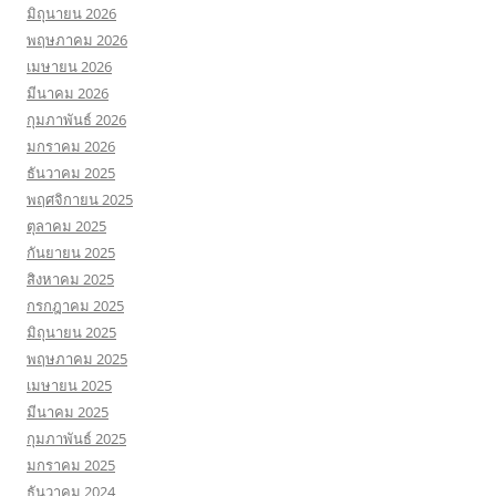
มิถุนายน 2026
พฤษภาคม 2026
เมษายน 2026
มีนาคม 2026
กุมภาพันธ์ 2026
มกราคม 2026
ธันวาคม 2025
พฤศจิกายน 2025
ตุลาคม 2025
กันยายน 2025
สิงหาคม 2025
กรกฎาคม 2025
มิถุนายน 2025
พฤษภาคม 2025
เมษายน 2025
มีนาคม 2025
กุมภาพันธ์ 2025
มกราคม 2025
ธันวาคม 2024