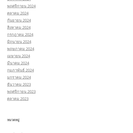
พฤศจิกายน 2024
ตุลาคม 2024
กันยายน 2024
สิงหาคม 2024
กรกฎาคม 2024
มิถุนายน 2024
พฤษภาคม 2024
เมษายน 2024
มีนาคม 2024
กุมภาพันธ์ 2024
มกราคม 2024
ธันวาคม 2023
พฤศจิกายน 2023
ตุลาคม 2023
หมวดหมู่