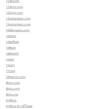
123lionth
123xos.com
123xos.com
13satanbets.com
13satanbets.com
1688vegasx.com
168slot
168สล็อต
188bet
188betth
1xbet
1xbit1
77UFA
789pluss.com
8lots.com
8lots.com
8lots.me
918Kiss
918kiss ดาวน์โหลด