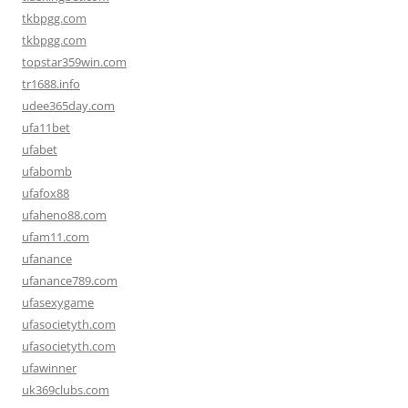
tkbpgg.com
tkbpgg.com
topstar359win.com
tr1688.info
udee365day.com
ufa11bet
ufabet
ufabomb
ufafox88
ufaheno88.com
ufam11.com
ufanance
ufanance789.com
ufasexygame
ufasocietyth.com
ufasocietyth.com
ufawinner
uk369clubs.com