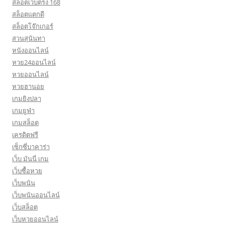
สล็อตเว็บตรง 168
สล็อตแตกดี
สล็อตโจ๊กเกอร์
สวนสุนันทา
หนังออนไลน์
หวย24ออนไลน์
หวยออนไลน์
หวยฮานอย
เกมยิงปลา
เกมยูฟ่า
เกมสล็อต
เครดิตฟรี
เซ็กซี่บาคาร่า
เว็บ มันนี่ เกม
เว็บซื้อหวย
เว็บพนัน
เว็บพนันออนไลน์
เว็บสล็อต
เว็บหวยออนไลน์