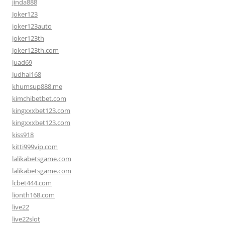
jinda888
Joker123
joker123auto
joker123th
Joker123th.com
juad69
Judhai168
khumsup888.me
kimchibetbet.com
kingxxxbet123.com
kingxxxbet123.com
kiss918
kitti999vip.com
lalikabetsgame.com
lalikabetsgame.com
lcbet444.com
lionth168.com
live22
live22slot