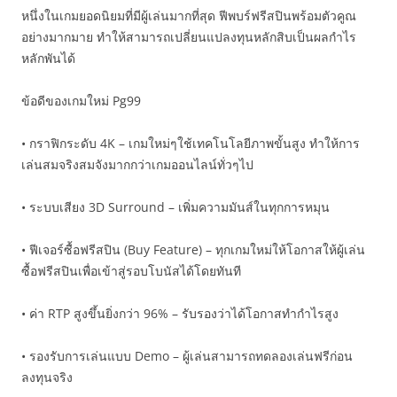
หนึ่งในเกมยอดนิยมที่มีผู้เล่นมากที่สุด ฟีพบร์ฟรีสปินพร้อมตัวคูณ
อย่างมากมาย ทำให้สามารถเปลี่ยนแปลงทุนหลักสิบเป็นผลกำไร
หลักพันได้
ข้อดีของเกมใหม่ Pg99
• กราฟิกระดับ 4K – เกมใหม่ๆใช้เทคโนโลยีภาพขั้นสูง ทำให้การ
เล่นสมจริงสมจังมากกว่าเกมออนไลน์ทั่วๆไป
• ระบบเสียง 3D Surround – เพิ่มความมันส์ในทุกการหมุน
• ฟีเจอร์ซื้อฟรีสปิน (Buy Feature) – ทุกเกมใหม่ให้โอกาสให้ผู้เล่น
ซื้อฟรีสปินเพื่อเข้าสู่รอบโบนัสได้โดยทันที
• ค่า RTP สูงขึ้นยิ่งกว่า 96% – รับรองว่าได้โอกาสทำกำไรสูง
• รองรับการเล่นแบบ Demo – ผู้เล่นสามารถทดลองเล่นฟรีก่อน
ลงทุนจริง