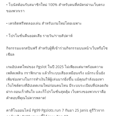
• โบนัสต้อนรับสมาชิกใหม่ 100% สำหรับคนที่สมัครผ่านเว็บตรง
ของพวกเรา
• เครดิตฟรีทดลองเล่น สำหรับเกมใหม่โดยเฉพาะ
• โปรโมชั่นคืนยอดเสีย รายวัน/รายสัปดาห์
กิจกรรมแจกสปินฟรี สำหรับผู้ที่เข้าร่วมกิจกรรมบนหน้าเว็บหรือโซ
เชียล
เกมอัปเดตใหม่ของ Pgslot ในปี 2025 ไม่เพียงแต่มาพร้อมความ
เพลิดเพลิน กราฟิกงาม แล้วก็ระบบเสียงเหมือนจริง แม้กระนั้นยัง
เพิ่มช่องทางในการทำเงินให้ผู้เล่นมากยิ่งขึ้น แม้คุณกำลังมองหา
เว็บไซต์ตรงที่อัปเดตเกมใหม่ก่อนคนไหน มีระบบระเบียบที่ปลอดภัย
ฝาก-ถอนเร็วทันใจ และก็โปรโมชั่นสุดคุ้ม เว็บตรงของพวกเราคือ
คำตอบที่คุณไม่ควรพลาด!
คาสิโนออนไลน์ Pg99 Pgslots.run 7 กันยา 25 Janis ดูรีวิวจาก