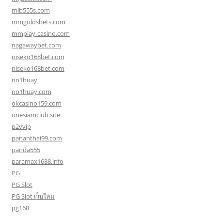
mib555s.com
mmgoldsbets.com
mmplay-casino.com
nagawaybet.com
niseko168bet.com
niseko168bet.com
no1huay
no1huay.com
okcasino159.com
onesiamclub.site
p2vvip
pananthai99.com
panda555
paramax1688.info
PG
PG Slot
PG Slot เว็บใหม่
pg168