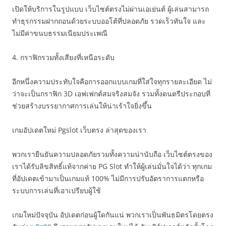
เปิดให้บริการในรูปแบบ เว็บไซต์ตรงไม่ผ่านเอเย่นต์ ผู้เล่นสามารถ
ทำธุรกรรมฝากถอนด้วยระบบออโต้ที่ปลอดภัย รวดเร็วทันใจ และ
ไม่มีค่าขนบธรรมเนียมประเพณี
4. กราฟิกรวมทั้งเสียงที่เหนือระดับ
อีกหนึ่งความประทับใจคือการออกแบบเกมที่ใส่ใจทุกรายละเอียด ไม่
ว่าจะเป็นกราฟิก 3D เอฟเฟกต์สมจริงสมจัง รวมทั้งดนตรีประกอบที่
ช่วยสร้างบรรยากาศการเล่นให้น่าเร้าใจยิ่งขึ้น
เกมอัปเดตใหม่ Pgslot เว็บตรง ล่าสุดของเรา
พวกเรายืนยันความปลอดภัยรวมทั้งความน่านับถือ เว็บไซต์ตรงของ
เราได้รับลิขสิทธิ์แท้จากค่าย PG Slot ทำให้ผู้เล่นมั่นใจได้ว่า ทุกเกม
ที่อัปเดตเข้ามาเป็นเกมแท้ 100% ไม่มีการปรับอัตราการแตกหรือ
ระบบการเล่นที่เอาเปรียบผู้ใช้
เกมใหม่ปัจจุบัน อัปเดตก่อนผู้ใดกันแน่ พวกเราเป็นพันธมิตรโดยตรง