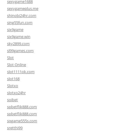
sexygame1688
sexygameplus.me
shinobi24hr.com
sing55fun.com
six9game
six9game.win
sky2899.com
sl99games.com
Slot
Slot Online
slot1111ok.com
slot168
Slotxo
slotxo24hr
soibet
spbetflik888.com
spbetflik888.com
sqgame555s.com
sretthi99