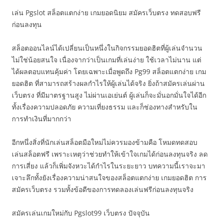
เล่น Pgslot สล็อตแตกง่าย เกมยอดนิยม สมัครเว็บตรง ทดสอบฟรี
ก่อนลงทุน
สล็อตออนไลน์ได้เปลี่ยนเป็นหนึ่งในกิจกรรมยอดฮิตที่ผู้เล่นจำนวน
ไม่ใช่น้อยสนใจ เนื่องจากว่าเป็นเกมที่เล่นง่าย ใช้เวลาไม่นาน แต่
ได้ผลตอบแทนคุ้มค่า โดยเฉพาะเมื่อพูดถึง Pg99 สล็อตแตกง่าย เกม
ยอดฮิต ที่สามารถสร้างผลกำไรให้ผู้เล่นได้จริง ยิ่งถ้าสมัครเล่นผ่าน
เว็บตรง ที่มีมาตรฐานสูง ไม่ผ่านเอเย่นต์ ผู้เล่นก็จะมั่นอกมั่นใจได้อีก
ทั้งเรื่องความปลอดภัย ความเที่ยงธรรม และก็ช่องทางสำหรับใน
การทำเงินที่มากกว่า
อีกหนึ่งสิ่งที่นักเล่นสล็อตมือใหม่ไม่ควรมองข้ามคือ โหมดทดสอบ
เล่นสล็อตฟรี เพราะเหตุว่าช่วยทำให้เข้าใจเกมได้ก่อนลงทุนจริง ลด
การเสี่ยง แล้วก็เพิ่มจังหวะได้กำไรในระยะยาว บทความนี้เราจะมา
เจาะลึกทั้งยังเรื่องความน่าสนใจของสล็อตแตกง่าย เกมยอดฮิต การ
สมัครเว็บตรง รวมทั้งข้อดีของการทดลองเล่นฟรีก่อนลงทุนจริง
สมัครเล่นเกมใหม่กับ Pgslot99 เว็บตรง ปัจจุบัน