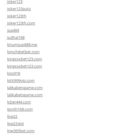
Joker123
joker123auto
joker123th
Joker123th.com
juad69
Judhai168
khumsup888.me
kimchibetbet.com
kingxxxbet123.com
kingxxxbet123.com
kiss918
kitti999vip.com
lalikabetsgame.com
lalikabetsgame.com
lcbet444.com
lionth168.com
live22
live22slot
lnw365bet.com