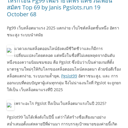
ไหร่ก็โอน Pg99 เพิ่มรายได้ฟรี แค่ชวนเพื่อน
สมัคร Top 69 by Janis Pgslots.run 19
October 68
Pg99 เว็บสล็อตมาแรง 2025 แตกง่าย เว็บไซต์สล็อตชั้นหนึ่ง อัตรา
ชนะสูง ระบบนำสมัย
แวดวงเกมสล็อตออนไลน์ยังคงมีชีวิตชีวาและก็มีการ
เปลี่ยนแปลงโดยตลอด แต่หนึ่งในชื่อที่ไม่เคยหลุดจากอันดับ
หนึ่งของความนิยมชมชอบ คือ Pgslot ซึ่งนับว่าเป็นค่ายเกมที่ตั้ง
มาตรฐานใหม่ๆให้กับโลกของสล็อตออนไลน์ตลอดมา ด้วยข้อดีเรื่อง
สล็อตแตกง่าย, ระบบเกมล้ำยุค,
Pgslot99
อัตราชนะสูง, และ การ
ออกแบบที่ตอบปัญหาผู้เล่นทุกกลุ่ม จึงไม่น่าฉงนใจที่ Pgslot จะถูกยก
ให้เป็น เว็บสล็อตมาแรงที่ปี 2025
เพราะอะไร Pgslot ถึงเป็นเว็บสล็อตมาแรงในปี 2025?
Pgslot99 ไม่ได้เพิ่งดังในปีนี้ แต่ว่าได้สร้างชื่อเสียงมาอย่าง
สม่ำเสมอตั้งแต่หลายปีที่ผ่านมา การบรรลุเป้าหมายของค่ายนี้เกิด