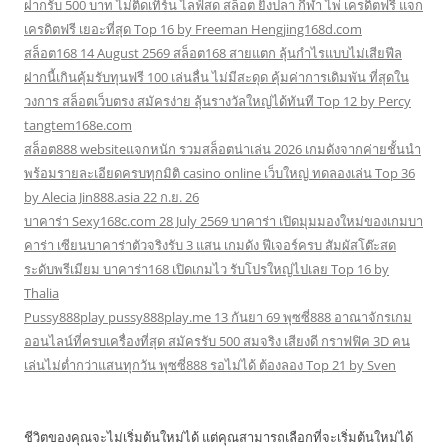
ฝากรับ 500 บาท ไม่ติดเทิร์น ไลฟ์สด สล็อต ยิงปลา กีฬา ไพ่ เครดิตฟรี แจก
เครดิตฟรี เยอะที่สุด Top 16 by Freeman Hengjing168d.com
สล็อต168 14 August 2569 สล็อต168 สายแตก ลุ้นกำไรแบบไม่เสียฟีล
ฝากนี้เกินคุ้มรับทุนฟรี 100 เล่นลื่น ไม่มีสะดุด คุ้มค่าการเดิมพัน ที่สุดใน
วงการ สล็อตเว็บตรง สมัครง่าย ลุ้นรางวัลใหญ่ได้ทันที Top 12 by Percy
tangtem168e.com
สล็อต888 websiteแจกหนัก รวมสล็อตน่าเล่น 2026 เกมดังจากค่ายชั้นนำ
พร้อมรายละเอียดครบทุกมิติ casino online เว็บใหญ่ ทดลองเล่น Top 36
by Alecia Jin888.asia 22 ก.ย. 26
บาคาร่า Sexy168c.com 28 July 2569 บาคาร่า เปิดมุมมองใหม่ของเกมบา
คาร่า เซียนบาคาร่าตัวจริงรับ 3 แสน เกมดัง ฟีเจอร์ครบ สัมผัสโต๊ะสด
ระดับพรีเมียม บาคาร่า168 เปิดเกมไว รับโปรใหญ่ไปเลย Top 16 by
Thalia
Pussy888play pussy888play.me 13 กันยา 69 พุซซี่888 อาณาจักรเกม
ออนไลน์ที่ครบเครื่องที่สุด สมัครรับ 500 สมจริง เสียงดี กราฟฟิค 3D คน
เล่นไม่ต่ำกว่าแสนทุกวัน พุซซี่888 รอไม่ได้ ต้องลอง Top 21 by Sven
ชีวิตของคุณจะไม่เริ่มต้นใหม่ได้ แต่คุณสามารถเลือกที่จะเริ่มต้นใหม่ได้