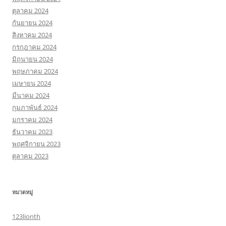
ตุลาคม 2024
กันยายน 2024
สิงหาคม 2024
กรกฎาคม 2024
มิถุนายน 2024
พฤษภาคม 2024
เมษายน 2024
มีนาคม 2024
กุมภาพันธ์ 2024
มกราคม 2024
ธันวาคม 2023
พฤศจิกายน 2023
ตุลาคม 2023
หมวดหมู่
123lionth