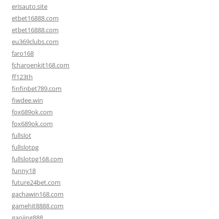
erisauto.site
etbet16888.com
etbet16888.com
eu369clubs.com
faro168
fcharoenkit168.com
ff123th
finfinbet789.com
fiwdee.win
fox689ok.com
fox689ok.com
fullslot
fullslotpg
fullslotpg168.com
funny18
future24bet.com
gachawin168.com
gamehit8888.com
gaojing888