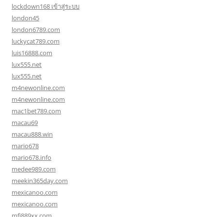
lockdown168 เข้าสู่ระบบ
london45
london6789.com
luckycat789.com
luis16888.com
lux555.net
lux555.net
m4newonline.com
m4newonline.com
mac1bet789.com
macau69
macau888.win
mario678
mario678.info
medee989.com
meekin365day.com
mexicanoo.com
mexicanoo.com
mfj889xx.com