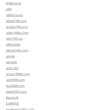
918kissme
ABA
ABAGroup2
abbet789.com
acebet789.com
aden168ss.com
adm789.vip
allbet24hr
allone745s.com
alot66
alot666
amb slot
argus16888.com
asb9999.com
audi688.com
babet555.com
Baccarat
baj88thb
bar4game24hr.com