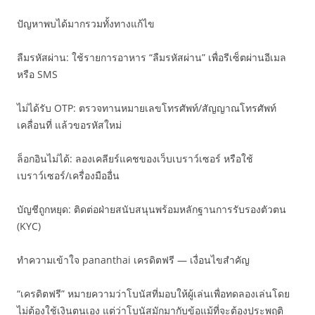
ปัญหาพบได้มากรวมทั้งทางแก้ไข
ลืมรหัสผ่าน: ใช้รายการอาหาร “ลืมรหัสผ่าน” เพื่อรีเซ็ตผ่านอีเมล
หรือ SMS
ไม่ได้รับ OTP: ตรวจทานหมายเลขโทรศัพท์/สัญญาณโทรศัพท์
เคลื่อนที่ แล้วขอรหัสใหม่
ล็อกอินไม่ได้: ลองเคลียร์แคชของเว็บเบราว์เซอร์ หรือใช้
เบราว์เซอร์/เครื่องมืออื่น
บัญชีถูกหยุด: ติดต่อฝ่ายสนับสนุนพร้อมหลักฐานการรับรองตัวตน
(KYC)
ทำความเข้าใจ pananthai เครดิตฟรี — เงื่อนไขสำคัญ
“เครดิตฟรี” หมายความว่าโบนัสที่มอบให้ผู้เล่นเพื่อทดลองเล่นโดย
ไม่ต้องใช้เงินตนเอง แต่ว่าโบนัสมักมากับข้อแม้ที่จะต้องประพฤติ