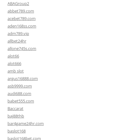
ABAGroup2
abbet789.com
acebet789.com
aden168ss.com
adm789.vip
allbet24hr
allone745s.com
alot66
alot666
amb slot
argus16888.com
asb9999.com
audi688.com
babet555.com
Baccarat
baj88thb
bar4game24hr.com
baslot168
baslot168bet.com