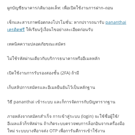
ผูกบัญชีธนาคาร/เติมวอลเล็ท: เพื่อเปิดใช้งานการฝาก–ถอน
เช็กและสารภาพข้อตกลงโปรโมชั่น: หากปรารถนารับ
pananthai
เครดิตฟรี
ให้เรียนรู้เงื่อนไขอย่างละเอียดก่อนรับ
เทคนิคความปลอดภัยขณะสมัคร
ไม่ใช้รหัสผ่านเดียวกับบริการธนาคารหรืออีเมลหลัก
เปิดใช้งานการรับรองสองชั้น (2FA) ถ้ามี
เก็บสลิปการสมัครและอีเมลยืนยันไว้เป็นหลักฐาน
วิธี pananthai เข้าระบบ และก็การจัดการกับปัญหารากฐาน
ภายหลังจากสมัครสำเร็จ การเข้าสู่ระบบ (login) จะใช้ชื่อผู้ใช้/
อีเมลแล้วก็รหัสผ่าน ถ้าเกิดระบบตรวจพบการล็อกอินจากเครื่องมือ
ใหม่ ระบบบางทีอาจส่ง OTP เพื่อการันตีการเข้าใช้งาน