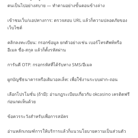
ตนเป็นไปอย่างสบาย — ทำตามอย่างขั้นตอนข้างล่าง
เข้าชมเว็บ/แอปทางการ: ตรวจสอบ URL แล้วก็ความปลอดภัยของ
เว็บไซต์
คลิกลงทะเบียน: กรอกข้อมูล ยกตัวอย่างเช่น เบอร์โทรศัพท์หรือ
อีเมล ชื่อ-สกุล แล้วก็ตั้งรหัสผ่าน
การันตี OTP: กรอกรหัสที่ได้รับทาง SMS/อีเมล
ผูกบัญชีธนาคารหรือเติมวอลเล็ท: เพื่อใช้งานระบบฝาก–ถอน
เลือกโปรโมชั่น (ถ้ามี): อ่านกฎระเบียบเกี่ยวกับ okcasino เครดิตฟรี
ก่อนกดเห็นด้วย
ข้อควรระวังสำหรับเพื่อการสมัคร
อ่านหลักเกณฑ์การให้บริการแล้วก็แนวนโยบายความเป็นส่วนตัว