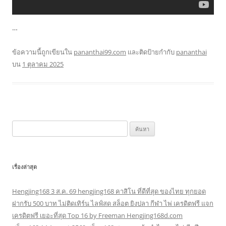
…
ข้อความนี้ถูกเขียนใน
pananthai99.com
และติดป้ายกำกับ
pananthai
บน
1 ตุลาคม 2025
ค้นหา
สำหรับ:
เรื่องล่าสุด
Hengjing168 3 ส.ค. 69 hengjing168 คาสิโน ที่ดีที่สุด ของไทย ทุกยอด
ฝากรับ 500 บาท ไม่ติดเทิร์น ไลฟ์สด สล็อต ยิงปลา กีฬา ไพ่ เครดิตฟรี แจก
เครดิตฟรี เยอะที่สุด Top 16 by Freeman Hengjing168d.com