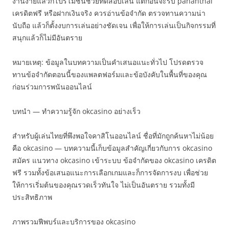
งานง่ายแล้วก็โปรโมชั่นช่วยทดสอบเล่น แต่ก่อนจะรับ pananthai
เครดิตฟรี หรือฝากเงินจริง ควรอ่านข้อจำกัด ตรวจทานความน่า
นับถือ แล้วก็ตั้งงบการเล่นอย่างชัดเจน เพื่อให้การเล่นเป็นกิจกรรมที่
สนุกแล้วก็ไม่มีอันตราย
หมายเหตุ: ข้อมูลในบทความเป็นคำเสนอแนะทั่วไป โปรดตรวจ
ทานข้อจำกัดตอนนี้ของแพลตฟอร์มและข้อบังคับในพื้นที่ของคุณ
ก่อนร่วมการพนันออนไลน์
บทนำ — ทำความรู้จัก okcasino อย่างเร็ว
สำหรับผู้เล่นไทยที่พึงพอใจคาสิโนออนไลน์ ชื่อที่มักถูกค้นหาไม่น้อย
คือ okcasino — บทความนี้เก็บข้อมูลสำคัญเกี่ยวกับการ okcasino
สมัคร แนวทาง okcasino เข้าระบบ ข้อจำกัดของ okcasino เครดิต
ฟรี รวมทั้งข้อเสนอแนะการเลือกเกมและก็การจัดการงบ เพื่อช่วย
ให้การเริ่มต้นของคุณรวดเร็วทันใจ ไม่เป็นอันตราย รวมทั้งมี
ประสิทธิภาพ
ภาพรวมฟีพบร์และบริการของ okcasino