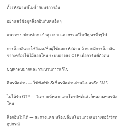
ตั้งรหัสผ่านที่ไม่ซ้ำกับบริการอื่น
อย่าแชร์ข้อมูลล็อกอินกับคนอื่นๆ
แนวทาง okcasino เข้าสู่ระบบ และการแก้ไขปัญหาทั่วๆไป
การล็อกอินจะใช้อีเมล/ชื่อผู้ใช้และรหัสผ่าน ถ้าหากมีการล็อกอิน
จากเครื่องใช้ไม้สอยใหม่ ระบบอาจส่ง OTP เพื่อการันตีตัวตน
ปัญหาพบมากและกระบวนการแก้ไข
ลืมรหัสผ่าน — ใช้ฟังก์ชันรีเซ็ตรหัสผ่านผ่านอีเมลหรือ SMS
ไม่ได้รับ OTP — วิเคราะห์หมายเลขโทรศัพท์แล้วก็ทดลองขอรหัส
ใหม่
ล็อกอินไม่ได้ — สะสางแคช หรือเปลี่ยนโปรแกรมเบราเซอร์/วัสดุ
อุปกรณ์