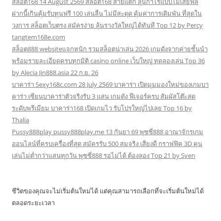
สล็อต168 14 August 2569 สล็อต168 สายแตก ลุ้นกำไรแบบไม่เสียฟีล
ฝากนี้เกินคุ้มรับทุนฟรี 100 เล่นลื่น ไม่มีสะดุด คุ้มค่าการเดิมพัน ที่สุดใน
วงการ สล็อตเว็บตรง สมัครง่าย ลุ้นรางวัลใหญ่ได้ทันที Top 12 by Percy
tangtem168e.com
สล็อต888 websiteแจกหนัก รวมสล็อตน่าเล่น 2026 เกมดังจากค่ายชั้นนำ
พร้อมรายละเอียดครบทุกมิติ casino online เว็บใหญ่ ทดลองเล่น Top 36
by Alecia Jin888.asia 22 ก.ย. 26
บาคาร่า Sexy168c.com 28 July 2569 บาคาร่า เปิดมุมมองใหม่ของเกมบา
คาร่า เซียนบาคาร่าตัวจริงรับ 3 แสน เกมดัง ฟีเจอร์ครบ สัมผัสโต๊ะสด
ระดับพรีเมียม บาคาร่า168 เปิดเกมไว รับโปรใหญ่ไปเลย Top 16 by
Thalia
Pussy888play pussy888play.me 13 กันยา 69 พุซซี่888 อาณาจักรเกม
ออนไลน์ที่ครบเครื่องที่สุด สมัครรับ 500 สมจริง เสียงดี กราฟฟิค 3D คน
เล่นไม่ต่ำกว่าแสนทุกวัน พุซซี่888 รอไม่ได้ ต้องลอง Top 21 by Sven
ชีวิตของคุณจะไม่เริ่มต้นใหม่ได้ แต่คุณสามารถเลือกที่จะเริ่มต้นใหม่ได้
ตลอดระยะเวลา