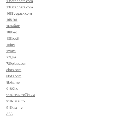
13satanbets.com
13satanbets.com
1688vegasx.com
168slot
168สล็อต
188bet
188betth
1xbet
1xbit1
77UFA
789pluss.com
8lots.com
8lots.com
8lots.me
918Kiss
918kiss ดาวน์โหลด
918kissauto
918kissme
ABA