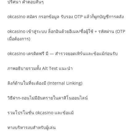
ปริศนา คำตอบสั้นๆ
okcasino สมัคร กรอกข้อมูล รับรอง OTP แล้วก็ผูกบัญชีการคลัง
okcasino เข้าสู่ระบบ ล็อกอินด้วยอีเมล/ชื่อผู้ใช้ + รหัสผ่าน (OTP
เมื่อต้องการ)
okcasino เครดิตฟรี มี — สำรวจยอดเทิร์นและข้อแม้ก่อนรับ
ภาพอธิบายรวมทั้ง Alt Text แนะนำ
ลิงก์ด้านในที่จะต้องมี (Internal Linking)
วิธีฝาก-ถอนไม่มีอันตรายในคาสิโนออนไลน์
รวมโปรโมชั่น okcasino และข้อแม้
ทางบริหารงบสำหรับผู้เล่น