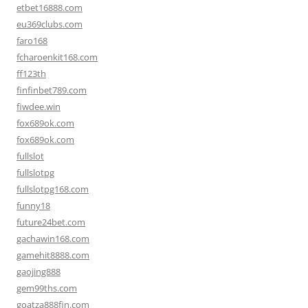
etbet16888.com
eu369clubs.com
faro168
fcharoenkit168.com
ff123th
finfinbet789.com
fiwdee.win
fox689ok.com
fox689ok.com
fullslot
fullslotpg
fullslotpg168.com
funny18
future24bet.com
gachawin168.com
gamehit8888.com
gaojing888
gem99ths.com
goatza888fin.com