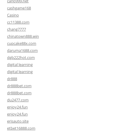
carlo999.net
cashgame168
Casino
cc11388.com
chang7777
chinatown888.win
cupcake88x.com
daruma1688.com
dgb222hot.com
digital learning
digital learning
dr888
dr888bet.com
dr888bet.com
du2477.com
enjoy24.fun
enjoy24.fun
erisauto.site
etbet16888.com