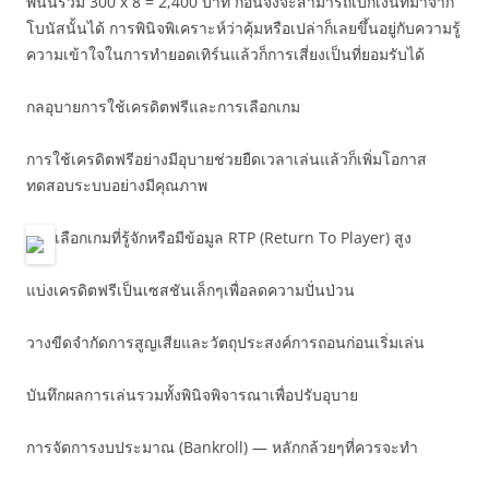
พนันรวม 300 x 8 = 2,400 บาท ก่อนจึงจะสามารถเบิกเงินที่มาจาก
โบนัสนั้นได้ การพินิจพิเคราะห์ว่าคุ้มหรือเปล่าก็เลยขึ้นอยู่กับความรู้
ความเข้าใจในการทำยอดเทิร์นแล้วก็การเสี่ยงเป็นที่ยอมรับได้
กลอุบายการใช้เครดิตฟรีและการเลือกเกม
การใช้เครดิตฟรีอย่างมีอุบายช่วยยืดเวลาเล่นแล้วก็เพิ่มโอกาส
ทดสอบระบบอย่างมีคุณภาพ
เลือกเกมที่รู้จักหรือมีข้อมูล RTP (Return To Player) สูง
แบ่งเครดิตฟรีเป็นเซสชันเล็กๆเพื่อลดความปั่นป่วน
วางขีดจำกัดการสูญเสียและวัตถุประสงค์การถอนก่อนเริ่มเล่น
บันทึกผลการเล่นรวมทั้งพินิจพิจารณาเพื่อปรับอุบาย
การจัดการงบประมาณ (Bankroll) — หลักกล้วยๆที่ควรจะทำ