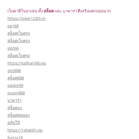
เว็บคาสิโนน่าเล่น ทั้ง
สล็อต
และ
บาคาร่า
ตึงจริงแตกบ่อยมาก
https://joker123th.in
pg168
สล็อตเว็บตรง
สล็อตเว็บตรง
slot66
สล็อตเว็บตรง
https://judhai168.vip
slot888
สล็อต888
pgslot99
pussy888
บาคาร่า
สล็อตxo
สล็อตทดลอง
คลิปโป๊
https://1xbetth.vip
funny18