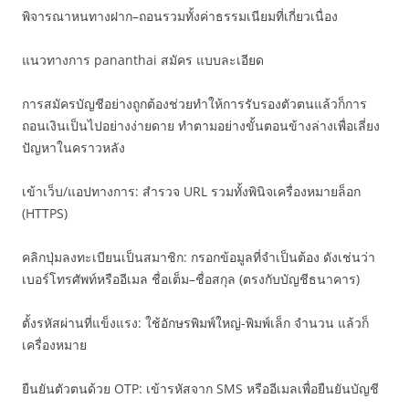
พิจารณาหนทางฝาก–ถอนรวมทั้งค่าธรรมเนียมที่เกี่ยวเนื่อง
แนวทางการ pananthai สมัคร แบบละเอียด
การสมัครบัญชีอย่างถูกต้องช่วยทำให้การรับรองตัวตนแล้วก็การ
ถอนเงินเป็นไปอย่างง่ายดาย ทำตามอย่างขั้นตอนข้างล่างเพื่อเลี่ยง
ปัญหาในคราวหลัง
เข้าเว็บ/แอปทางการ: สำรวจ URL รวมทั้งพินิจเครื่องหมายล็อก
(HTTPS)
คลิกปุ่มลงทะเบียนเป็นสมาชิก: กรอกข้อมูลที่จำเป็นต้อง ดังเช่นว่า
เบอร์โทรศัพท์หรืออีเมล ชื่อเต็ม–ชื่อสกุล (ตรงกับบัญชีธนาคาร)
ตั้งรหัสผ่านที่แข็งแรง: ใช้อักษรพิมพ์ใหญ่-พิมพ์เล็ก จำนวน แล้วก็
เครื่องหมาย
ยืนยันตัวตนด้วย OTP: เข้ารหัสจาก SMS หรืออีเมลเพื่อยืนยันบัญชี