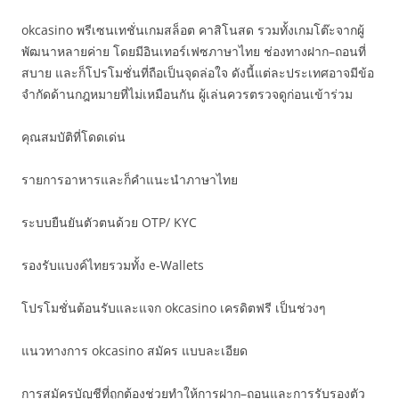
okcasino พรีเซนเทชั่นเกมสล็อต คาสิโนสด รวมทั้งเกมโต๊ะจากผู้
พัฒนาหลายค่าย โดยมีอินเทอร์เฟซภาษาไทย ช่องทางฝาก–ถอนที่
สบาย และก็โปรโมชั่นที่ถือเป็นจุดล่อใจ ดังนี้แต่ละประเทศอาจมีข้อ
จำกัดด้านกฎหมายที่ไม่เหมือนกัน ผู้เล่นควรตรวจดูก่อนเข้าร่วม
คุณสมบัติที่โดดเด่น
รายการอาหารและก็คำแนะนำภาษาไทย
ระบบยืนยันตัวตนด้วย OTP/ KYC
รองรับแบงค์ไทยรวมทั้ง e-Wallets
โปรโมชั่นต้อนรับและแจก okcasino เครดิตฟรี เป็นช่วงๆ
แนวทางการ okcasino สมัคร แบบละเอียด
การสมัครบัญชีที่ถูกต้องช่วยทำให้การฝาก–ถอนและการรับรองตัว