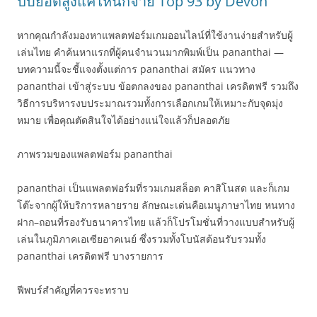
ปั๊บยอดสูงแค่ไหนก็จ่าย Top 93 by Devon
หากคุณกำลังมองหาแพลตฟอร์มเกมออนไลน์ที่ใช้งานง่ายสำหรับผู้
เล่นไทย คำค้นหาแรกที่ผู้คนจำนวนมากพิมพ์เป็น pananthai —
บทความนี้จะชี้แจงตั้งแต่การ pananthai สมัคร แนวทาง
pananthai เข้าสู่ระบบ ข้อตกลงของ pananthai เครดิตฟรี รวมถึง
วิธีการบริหารงบประมาณรวมทั้งการเลือกเกมให้เหมาะกับจุดมุ่ง
หมาย เพื่อคุณตัดสินใจได้อย่างแน่ใจแล้วก็ปลอดภัย
ภาพรวมของแพลตฟอร์ม pananthai
pananthai เป็นแพลตฟอร์มที่รวมเกมสล็อต คาสิโนสด และก็เกม
โต๊ะจากผู้ให้บริการหลายราย ลักษณะเด่นคือเมนูภาษาไทย หนทาง
ฝาก–ถอนที่รองรับธนาคารไทย แล้วก็โปรโมชั่นที่วางแบบสำหรับผู้
เล่นในภูมิภาคเอเซียอาคเนย์ ซึ่งรวมทั้งโบนัสต้อนรับรวมทั้ง
pananthai เครดิตฟรี บางรายการ
ฟีพบร์สำคัญที่ควรจะทราบ