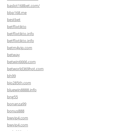
baslot168bet.com/
bbp168.me
bestbet
betflixtikto
betflixtikto.info
betflixtikto.info
betm4vip.com
betway
betwin6666.com
betworld369hot.com
bh99
bio285th.com
bluewin8888.info
bng55
bonanza99
bonus888
bwvip4.com
bwvip4.com