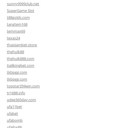
sunny9999club.net
SuperGame Slot
t88golds.com
tangtem168
temmax69
texas24
thaisiambet.store
thehulk88
thehulk888.com
tia8kingbet.com
tkbpgg.com
tkbpgg.com
topstar359win.com
tr1688.info
udee365day.com
ufa11bet
ufabet
ufabomb
ufafox88