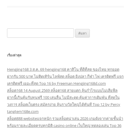
ค้นหา
สำหรับ:
เรื่องล่าสุด
Hengjing168 3 ส.ค. 69 hengjing168 คาสิโน ที่ดีที่สุด ของไทย ทุกยอด
ฝากรับ 500 บาท ไม่ติดเทิร์น ไลฟ์สด สล็อต ยิงปลา กีฬา ไพ่ เครดิตฟรี แจก
เครดิตฟรี เยอะที่สุด Top 16 by Freeman Hengjing168d.com
สล็อต168 14 August 2569 สล็อต168 สายแตก ลุ้นกำไรแบบไม่เสียฟีล
ฝากนี้เกินคุ้มรับทุนฟรี 100 เล่นลื่น ไม่มีสะดุด คุ้มค่าการเดิมพัน ที่สุดใน
วงการ สล็อตเว็บตรง สมัครง่าย ลุ้นรางวัลใหญ่ได้ทันที Top 12 by Percy
tangtem168e.com
สล็อต888 websiteแจกหนัก รวมสล็อตน่าเล่น 2026 เกมดังจากค่ายชั้นนำ
พร้อมรายละเอียดครบทุกมิติ casino online เว็บใหญ่ ทดลองเล่น Top 36