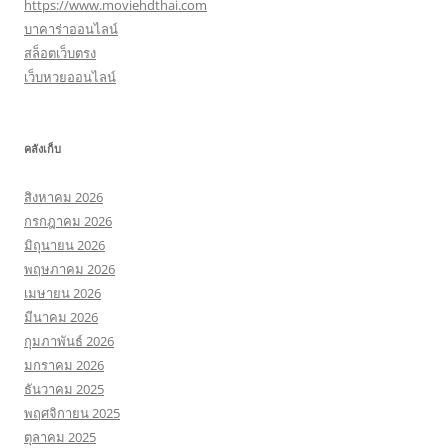
https://www.moviehdthai.com
บาคาร่าออนไลน์
สล็อตเว็บตรง
เว็บหวยออนไลน์
คลังเก็บ
สิงหาคม 2026
กรกฎาคม 2026
มิถุนายน 2026
พฤษภาคม 2026
เมษายน 2026
มีนาคม 2026
กุมภาพันธ์ 2026
มกราคม 2026
ธันวาคม 2025
พฤศจิกายน 2025
ตุลาคม 2025