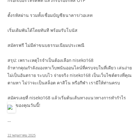
กรอกเบอร์โทรศัพท์ แล้วก็รับรองรหัส OTP
ตั้งรหัสผ่าน รวมทั้งเชื่อมบัญชีธนาคาร/วอเลท
เริ่มเดิมพันได้โดยทันที พร้อมรับโบนัส
สมัครฟรี ไม่มีค่าขนบธรรมเนียมประเพณี
สรุป: เพราะเหตุไรจำเป็นต้องเลือก niseko168
ถ้าหากคุณกำลังมองหาเว็บพนันออนไลน์ที่ครบจบในที่เดียว เล่นง่าย
ไม่เป็นอันตราย ระบบไว จ่ายจริง niseko168 เป็นเว็บไซต์ตรงที่คุณ
ตามหา ไม่ว่าจะเป็นสล็อต คาสิโน หรือกีฬา เรามีให้ท่านครบ
สมัครเลยที่ niseko168 แล้วเริ่มต้นเส้นทางแนวทางการทำกำไร
ของคุณวันนี้!
…
22 พฤษภาคม 2025