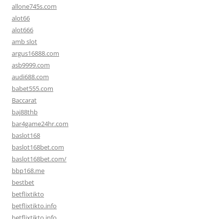
allone745s.com
alot66
alot666
amb slot
argus16888.com
asb9999.com
audi688.com
babet555.com
Baccarat
baj88thb
bar4game24hr.com
baslot168
baslot168bet.com
baslot168bet.com/
bbp168.me
bestbet
betflixtikto
betflixtikto.info
betflixtikto.info