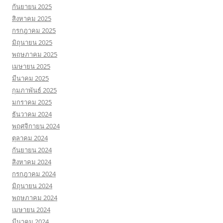
กันยายน 2025
สิงหาคม 2025
กรกฎาคม 2025
มิถุนายน 2025
พฤษภาคม 2025
เมษายน 2025
มีนาคม 2025
กุมภาพันธ์ 2025
มกราคม 2025
ธันวาคม 2024
พฤศจิกายน 2024
ตุลาคม 2024
กันยายน 2024
สิงหาคม 2024
กรกฎาคม 2024
มิถุนายน 2024
พฤษภาคม 2024
เมษายน 2024
มีนาคม 2024