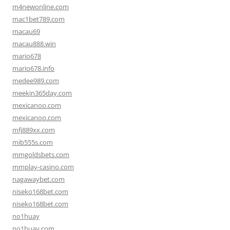
m4newonline.com
mac1bet789.com
macau69
macau888.win
mario678
mario678.info
medee989.com
meekin365day.com
mexicanoo.com
mexicanoo.com
mfj889xx.com
mib555s.com
mmgoldsbets.com
mmplay-casino.com
nagawaybet.com
niseko168bet.com
niseko168bet.com
no1huay
no1huay.com