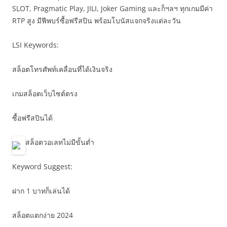
SLOT, Pragmatic Play, JILI, Joker Gaming และก็ฯลฯ ทุกเกมมีค่า
RTP สูง มีฟีพบร์ซื้อฟรีสปิน พร้อมโบนัสแจกจริงแต่ละวัน
LSI Keywords:
สล็อตโทรศัพท์เคลื่อนที่ได้เงินจริง
เกมสล็อตเว็บไซต์ตรง
ซื้อฟรีสปินได้
สล็อตวอเลทไม่มีขั้นต่ำ
Keyword Suggest:
ฝาก 1 บาทก็เล่นได้
สล็อตแตกง่าย 2024