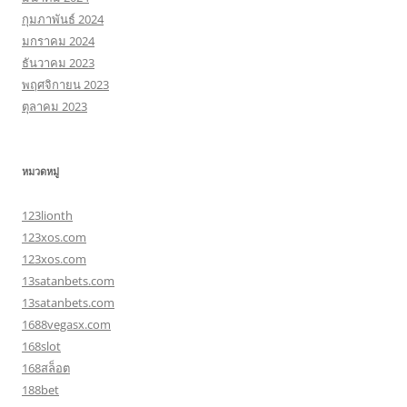
กุมภาพันธ์ 2024
มกราคม 2024
ธันวาคม 2023
พฤศจิกายน 2023
ตุลาคม 2023
หมวดหมู่
123lionth
123xos.com
123xos.com
13satanbets.com
13satanbets.com
1688vegasx.com
168slot
168สล็อต
188bet