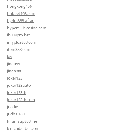
hongkong456
hubbet168.com
hydra888 สล็อต
hyperclub-casino.com
ib888pro.bet
infyplus888.com
item388.com
jav
jinda55
jinda888
Joker123
joker123auto
joker123th
Joker123th.com
juad69
Judhai168
khumsup888.me
kimchibetbet.com