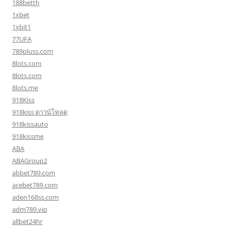
188betth
1xbet
1xbit1
77UFA
789pluss.com
8lots.com
8lots.com
8lots.me
918Kiss
918kiss ดาวน์โหลด
918kissauto
918kissme
ABA
ABAGroup2
abbet789.com
acebet789.com
aden168ss.com
adm789.vip
allbet24hr