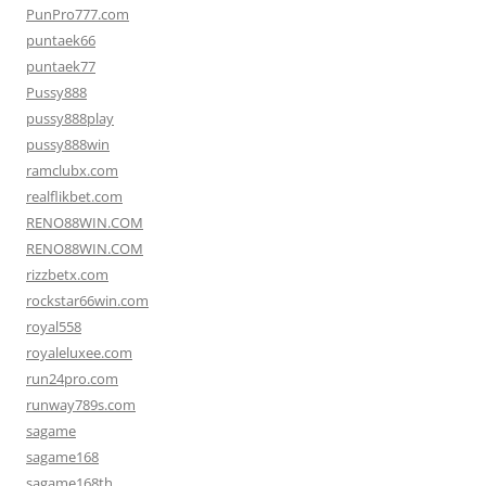
PunPro777.com
puntaek66
puntaek77
Pussy888
pussy888play
pussy888win
ramclubx.com
realflikbet.com
RENO88WIN.COM
RENO88WIN.COM
rizzbetx.com
rockstar66win.com
royal558
royaleluxee.com
run24pro.com
runway789s.com
sagame
sagame168
sagame168th