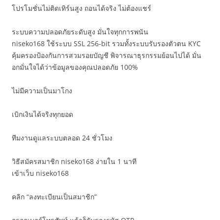
โปรโมชั่นไม่ติดเทิร์นสูง ถอนได้จริง ไม่ต้องแชร์
ระบบความปลอดภัยระดับสูง มั่นใจทุกการพนัน
niseko168 ใช้ระบบ SSL 256-bit รวมทั้งระบบรับรองตัวตน KYC
คุ้มครองป้องกันการสวมรอยบัญชี พิจารณาธุรกรรมย้อนไปได้ มั่น
อกมั่นใจได้ว่าข้อมูลของคุณปลอดภัย 100%
ไม่มีความเป็นมาโกง
เบิกเงินได้จริงทุกยอด
ทีมงานดูแลระบบตลอด 24 ชั่วโมง
วิธีสมัครสมาชิก niseko168 ง่ายใน 1 นาที
เข้าเว็บ niseko168
คลิก “ลงทะเบียนเป็นสมาชิก”