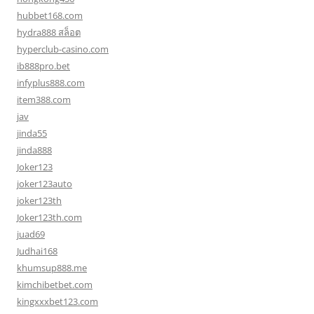
hubbet168.com
hydra888 สล็อต
hyperclub-casino.com
ib888pro.bet
infyplus888.com
item388.com
jav
jinda55
jinda888
Joker123
joker123auto
joker123th
Joker123th.com
juad69
Judhai168
khumsup888.me
kimchibetbet.com
kingxxxbet123.com