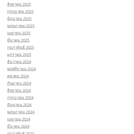
สิงหาคม 2025
กรกฎาคม 2025
มิถุนายน 2025
พฤษภาคม 2025
เมษายน 2025
มีนาคม 2025
กุมภาพันธ์ 2025
มกราคม 2025
ธันวาคม 2024
พฤศจิกายน 2024
ตุลาคม 2024
กันยายน 2024
สิงหาคม 2024
กรกฎาคม 2024
มิถุนายน 2024
พฤษภาคม 2024
เมษายน 2024
มีนาคม 2024
กุมภาพันธ์ 2024