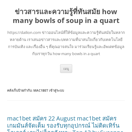
ข่าวสารและความรู้ที่ทันสมัย how
many bowls of soup in a quart
https://dailion.com ข่าวออนไลน์ที่ให้ข้อมูลและความรู้ทันสมัยในหลาก
หลายด้าน เราเสนอข่าวสารและบทความที่น่าสนใจเกี่ยวกับเทคโนโลยี
การบันเทิง และเรื่องอื่น ๆ ที่คุณอาจสนใจ มาร่วมเรียนรู้และอัพเดทข้อมูล
กับเราทุกวัน how many bowls in a quart
ข้าม
เมนู
ไป
ยัง
เนื้อหา
คลังเก็บป้ายกำกับ:
MAC1BET เข้าสู่ระบบ
mac1bet สมัคร 22 August mac1bet สมัคร
เกมมันส์จัดเต็ม รองรับทุกอุปกรณ์ ไม่ติดเทิร์น