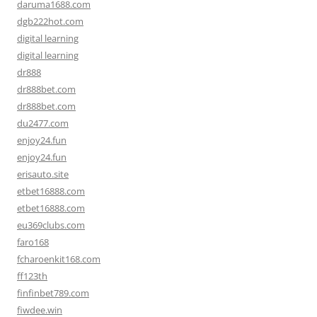
daruma1688.com
dgb222hot.com
digital learning
digital learning
dr888
dr888bet.com
dr888bet.com
du2477.com
enjoy24.fun
enjoy24.fun
erisauto.site
etbet16888.com
etbet16888.com
eu369clubs.com
faro168
fcharoenkit168.com
ff123th
finfinbet789.com
fiwdee.win