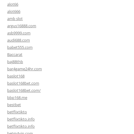
alot66
alot666
amb slot
argus16888.com
asb9999.com
audi688.com
babet555.com
Baccarat
baj88thb
bar4game24hr.com
baslot168
baslot168bet.com
baslot168bet.com/
bbp168.me
bestbet
betflixtikto
betflixtikto.info
betflixtikto.info
betm4vip.com