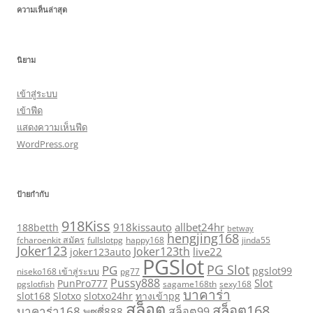
ความเห็นล่าสุด
นิยาม
เข้าสู่ระบบ
เข้าฟีด
แสดงความเห็นฟีด
WordPress.org
ป้ายกำกับ
918Kiss
918kissauto
allbet24hr
188betth
betway
hengjing168
fcharoenkit สมัคร
fullslotpg
happy168
jinda55
Joker123
Joker123th
live22
joker123auto
PGSlot
PG Slot
PG
pgslot99
niseko168 เข้าสู่ระบบ
pg77
Pussy888
Slot
PunPro777
pgslotfish
sagame168th
sexy168
บาคาร่า
slot168
Slotxo
slotxo24hr
ทางเข้าpg
สล็อต
สล็อต168
บาคาร่า168
สล็อต99
พุซซี่888