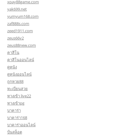
xpay88game.com
yak699.net
yumyum168.com
zaf888s.com
zeed1911.com
zeus66v2
zeus88new.com
คาสิโน
คาสิโนออนไลน์
ดูหนัง
ดูหนังออนไลน์
ถูกหวย88
ทะเบียนสวย
ทางเข้า live22
ทางเข้าpg
บาคาร่า
บาคาร่า168
บาคาร่าออนไลน์
ปั่นสล็อต