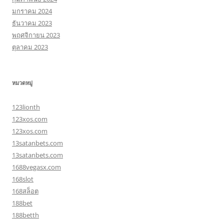
มกราคม 2024
ธันวาคม 2023
พฤศจิกายน 2023
ตุลาคม 2023
หมวดหมู่
123lionth
123xos.com
123xos.com
13satanbets.com
13satanbets.com
1688vegasx.com
168slot
168สล็อต
188bet
188betth