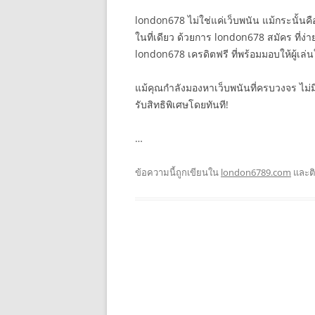
london678 ไม่ใช่แค่เว็บพนัน แม้กระนั้น
ในที่เดียว ด้วยการ london678 สมัคร ที่ง
london678 เครดิตฟรี ที่พร้อมมอบให้ผู้เล่น
แม้คุณกำลังมองหาเว็บพนันที่ครบวงจร ไม่มี
รับสิทธิพิเศษโดยทันที!
…
ข้อความนี้ถูกเขียนใน
london6789.com
และติ