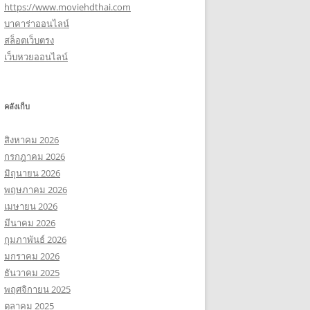
https://www.moviehdthai.com
บาคาร่าออนไลน์
สล็อตเว็บตรง
เว็บหวยออนไลน์
คลังเก็บ
สิงหาคม 2026
กรกฎาคม 2026
มิถุนายน 2026
พฤษภาคม 2026
เมษายน 2026
มีนาคม 2026
กุมภาพันธ์ 2026
มกราคม 2026
ธันวาคม 2025
พฤศจิกายน 2025
ตุลาคม 2025