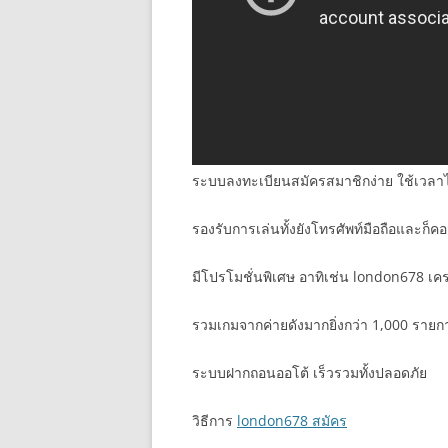
ระบบลงทะเบียนสมัครสมาชิกง่าย ใช้เวลาไม
รองรับการเล่นทั้งยังโทรศัพท์มือถือและก็คอ
มีโปรโมชั่นพิเศษ อาทิเช่น london678 เครด
รวมเกมจากค่ายดังมากยิ่งกว่า 1,000 รายก
ระบบฝากถอนออโต้ เร็วรวมทั้งปลอดภัย
วิธีการ
london678 สมัคร