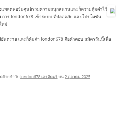
คือแพลตฟอร์มศูนย์รวมความสนุกสนานและก็ความคุ้มค่าไว้
่าย การ london678 เข้าระบบ ที่ปลอดภัย และโปรโมชั่น
ใหม่
อันตราย และก็คุ้มค่า london678 คือคำตอบ สมัครวันนี้เพื่อ
ดป้ายกำกับ
london678 เครดิตฟรี
บน
2 ตุลาคม 2025