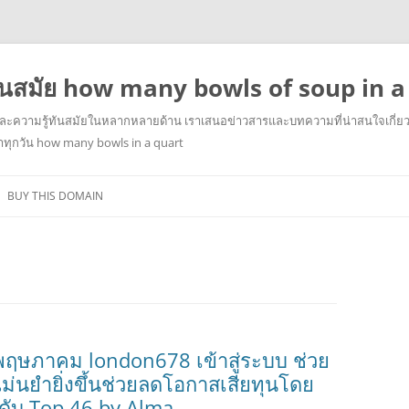
ทันสมัย how many bowls of soup in a
ลและความรู้ทันสมัยในหลากหลายด้าน เราเสนอข่าวสารและบทความที่น่าสนใจเกี่ยวกับเ
าทุกวัน how many bowls in a quart
ข้าม
ไป
BUY THIS DOMAIN
ยัง
เนื้อหา
พฤษภาคม london678 เข้าสู่ระบบ ช่วย
่นยำยิ่งขึ้นช่วยลดโอกาสเสียทุนโดย
กระดับ Top 46 by Alma