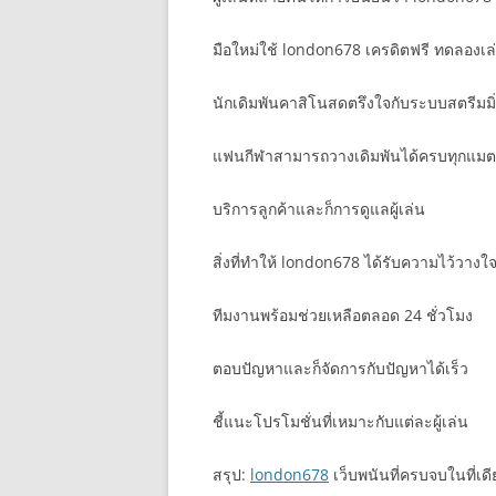
มือใหม่ใช้ london678 เครดิตฟรี ทดลองเล่
นักเดิมพันคาสิโนสดตรึงใจกับระบบสตรีมมิ่
แฟนกีฬาสามารถวางเดิมพันได้ครบทุกแมตช์
บริการลูกค้าและก็การดูแลผู้เล่น
สิ่งที่ทำให้ london678 ได้รับความไว้วางใจ
ทีมงานพร้อมช่วยเหลือตลอด 24 ชั่วโมง
ตอบปัญหาและก็จัดการกับปัญหาได้เร็ว
ชี้แนะโปรโมชั่นที่เหมาะกับแต่ละผู้เล่น
สรุป:
london678
เว็บพนันที่ครบจบในที่เดี