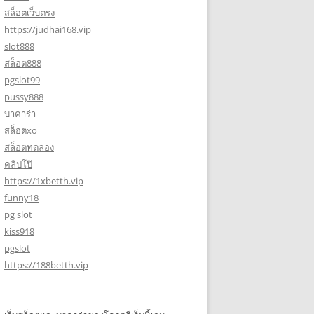
สล็อตเว็บตรง
https://judhai168.vip
slot888
สล็อต888
pgslot99
pussy888
บาคาร่า
สล็อตxo
สล็อตทดลอง
คลิปโป๊
https://1xbetth.vip
funny18
pg slot
kiss918
pgslot
https://188betth.vip