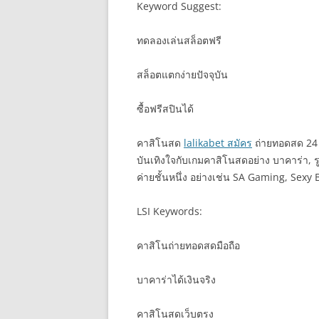
Keyword Suggest:
ทดลองเล่นสล็อตฟรี
สล็อตแตกง่ายปัจจุบัน
ซื้อฟรีสปินได้
คาสิโนสด
lalikabet สมัคร
ถ่ายทอดสด 24 
บันเทิงใจกับเกมคาสิโนสดอย่าง บาคาร่า, ร
ค่ายชั้นหนึ่ง อย่างเช่น SA Gaming, Sex
LSI Keywords:
คาสิโนถ่ายทอดสดมือถือ
บาคาร่าได้เงินจริง
คาสิโนสดเว็บตรง