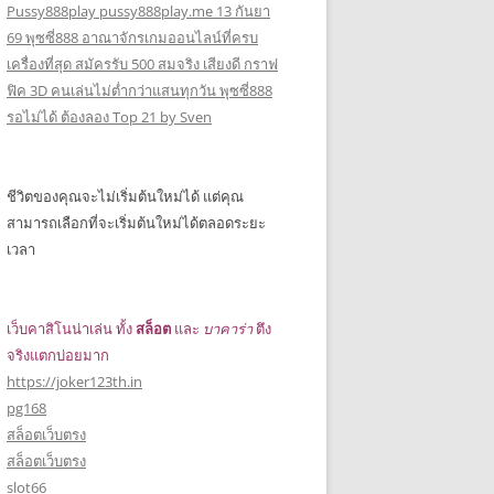
Pussy888play pussy888play.me 13 กันยา
69 พุซซี่888 อาณาจักรเกมออนไลน์ที่ครบ
เครื่องที่สุด สมัครรับ 500 สมจริง เสียงดี กราฟ
ฟิค 3D คนเล่นไม่ต่ำกว่าแสนทุกวัน พุซซี่888
รอไม่ได้ ต้องลอง Top 21 by Sven
ชีวิตของคุณจะไม่เริ่มต้นใหม่ได้ แต่คุณ
สามารถเลือกที่จะเริ่มต้นใหม่ได้ตลอดระยะ
เวลา
เว็บคาสิโนน่าเล่น ทั้ง
สล็อต
และ
บาคาร่า
ตึง
จริงแตกบ่อยมาก
https://joker123th.in
pg168
สล็อตเว็บตรง
สล็อตเว็บตรง
slot66