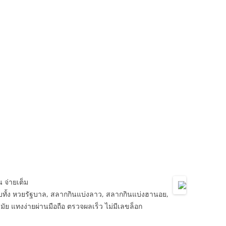
 จ่ายเต็ม
บทั้ง หวยรัฐบาล, สลากกินแบ่งลาว, สลากกินแบ่งฮานอย,
้ำสมัย แทงง่ายผ่านมือถือ ตรวจผลเร็ว ไม่มีเลขล็อก