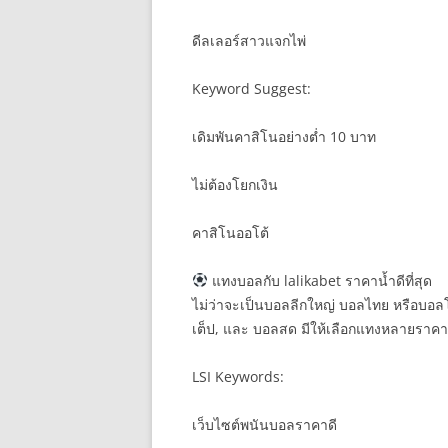
ดีลเลอร์สาวแจกไพ่
Keyword Suggest:
เดิมพันคาสิโนอย่างต่ำ 10 บาท
ไม่ต้องโยกเงิน
คาสิโนออโต้
แทงบอลกับ lalikabet ราคาน้ำดีที่สุด
ไม่ว่าจะเป็นบอลลีกใหญ่ บอลไทย หรือบอลโ
เต็ป, และ บอลสด มีให้เลือกแทงหลายราคา
LSI Keywords:
เว็บไซต์พนันบอลราคาดี