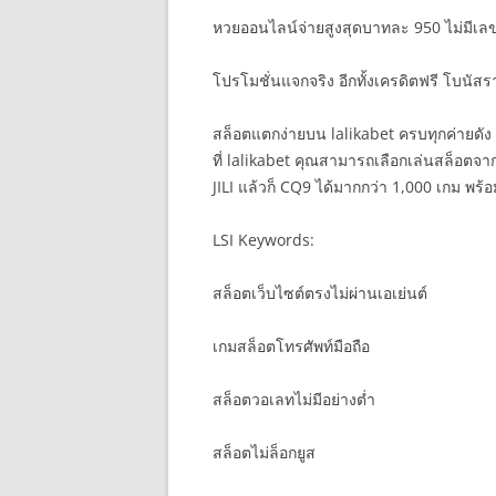
หวยออนไลน์จ่ายสูงสุดบาทละ 950 ไม่มีเลข
โปรโมชั่นแจกจริง อีกทั้งเครดิตฟรี โบนัสร
สล็อตแตกง่ายบน lalikabet ครบทุกค่ายดัง
ที่ lalikabet คุณสามารถเลือกเล่นสล็อตจ
JILI แล้วก็ CQ9 ได้มากกว่า 1,000 เกม พ
LSI Keywords:
สล็อตเว็บไซต์ตรงไม่ผ่านเอเย่นต์
เกมสล็อตโทรศัพท์มือถือ
สล็อตวอเลทไม่มีอย่างต่ำ
สล็อตไม่ล็อกยูส