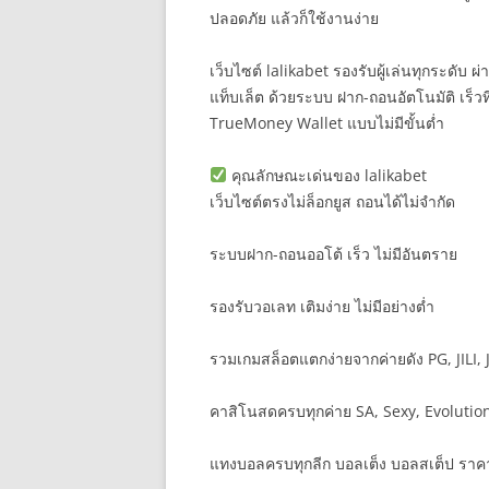
ปลอดภัย แล้วก็ใช้งานง่าย
เว็บไซต์ lalikabet รองรับผู้เล่นทุกระดับ 
แท็บเล็ต ด้วยระบบ ฝาก-ถอนอัตโนมัติ เร็วท
TrueMoney Wallet แบบไม่มีขั้นต่ำ
คุณลักษณะเด่นของ lalikabet
เว็บไซต์ตรงไม่ล็อกยูส ถอนได้ไม่จำกัด
ระบบฝาก-ถอนออโต้ เร็ว ไม่มีอันตราย
รองรับวอเลท เติมง่าย ไม่มีอย่างต่ำ
รวมเกมสล็อตแตกง่ายจากค่ายดัง PG, JILI, 
คาสิโนสดครบทุกค่าย SA, Sexy, Evolutio
แทงบอลครบทุกลีก บอลเต็ง บอลสเต็ป ราคาน้