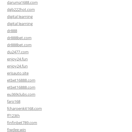
daruma1688.com
dgb222hot.com
digital learning
digital learning
dr888
dr888bet.com
dr888bet.com
du2477.com
enjoy24.fun
enjoy24.fun
erisauto.site
etbet16888.com
etbet16888.com
eu369clubs.com
faro168
fcharoenkit168.com
ff123th
finfinbet789.com
fiwdee.win