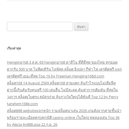
ค้นหา
สำหรับ:
เรื่องล่าสุด
Hengjing168 3 ส.ค. 69 hengjing168 คาสิโน ที่ดีที่สุด ของไทย ทุกยอด
ฝากรับ 500 บาท ไม่ติดเทิร์น ไลฟ์สด สล็อต ยิงปลา กีฬา ไพ่ เครดิตฟรี แจก
เครดิตฟรี เยอะที่สุด Top 16 by Freeman Hengjing168d.com
สล็อต168 14 August 2569 สล็อต168 สายแตก ลุ้นกำไรแบบไม่เสียฟีล
ฝากนี้เกินคุ้มรับทุนฟรี 100 เล่นลื่น ไม่มีสะดุด คุ้มค่าการเดิมพัน ที่สุดใน
วงการ สล็อตเว็บตรง สมัครง่าย ลุ้นรางวัลใหญ่ได้ทันที Top 12 by Percy
tangtem168e.com
สล็อต888 websiteแจกหนัก รวมสล็อตน่าเล่น 2026 เกมดังจากค่ายชั้นนำ
พร้อมรายละเอียดครบทุกมิติ casino online เว็บใหญ่ ทดลองเล่น Top 36
by Alecia Jin888.asia 22 ก.ย. 26