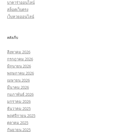
บาคาร่าออนไลน์
สล็อตเว็บตรง
เว็บหวยออนไลน์
คลังเก็บ
สิงหาคม 2026
กรกฎาคม 2026
มิถุนายน 2026
พฤษภาคม 2026
เมษายน 2026
มีนาคม 2026
กุมภาพันธ์ 2026
มกราคม 2026
ธันวาคม 2025
พฤศจิกายน 2025
ตุลาคม 2025
กันยายน 2025