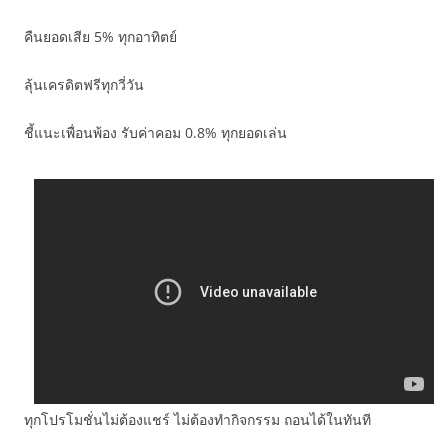
คืนยอดเสีย 5% ทุกอาทิตย์
ลุ้นเครดิตฟรีทุกวี่วัน
ชี้แนะเพื่อนพ้อง รับค่าคอม 0.8% ทุกยอดเล่น
ทุกโปรโมชั่นไม่ต้องแชร์ ไม่ต้องทำกิจกรรม ถอนได้ในทันที