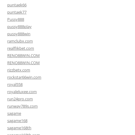
puntaek66
puntaek77
Pussy888
pussy888play
pussy888win
ramclubx.com
realflikbet.com
RENO88WIN.COM
RENO88WIN.COM
rizzbetx.com
rockstar66win.com
royal558
royaleluxee.com
run24pro.com
runway789s.com
sagame
sagame168
sagame168th