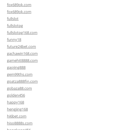
fox689ok.com
fox689ok.com
fullslot
fullslotpg
fullslotpg168.com
funny18
future24bet.com
gachawin168.com
gamehit8888.com
gaojing888
gem99ths.com
goatza888fin.com
gobaza88.com
golden456
happy168
hengjing168
hi6bet.com
hiso8888s.com