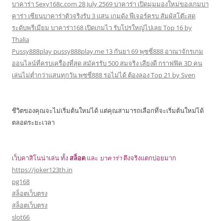
บาคาร่า Sexy168c.com 28 July 2569 บาคาร่า เปิดมุมมองใหม่ของเกมบา
คาร่า เซียนบาคาร่าตัวจริงรับ 3 แสน เกมดัง ฟีเจอร์ครบ สัมผัสโต๊ะสด
ระดับพรีเมียม บาคาร่า168 เปิดเกมไว รับโปรใหญ่ไปเลย Top 16 by
Thalia
Pussy888play pussy888play.me 13 กันยา 69 พุซซี่888 อาณาจักรเกม
ออนไลน์ที่ครบเครื่องที่สุด สมัครรับ 500 สมจริง เสียงดี กราฟฟิค 3D คน
เล่นไม่ต่ำกว่าแสนทุกวัน พุซซี่888 รอไม่ได้ ต้องลอง Top 21 by Sven
ชีวิตของคุณจะไม่เริ่มต้นใหม่ได้ แต่คุณสามารถเลือกที่จะเริ่มต้นใหม่ได้
ตลอดระยะเวลา
เว็บคาสิโนน่าเล่น ทั้ง
สล็อต
และ
บาคาร่า
ตึงจริงแตกบ่อยมาก
https://joker123th.in
pg168
สล็อตเว็บตรง
สล็อตเว็บตรง
slot66