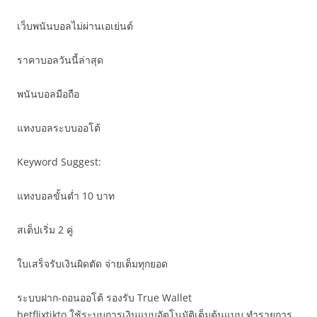
เว็บพนันบอลไม่ผ่านเอเย่นต์
ราคาบอลวันนี้ล่าสุด
พนันบอลมือถือ
แทงบอลระบบออโต้
Keyword Suggest:
แทงบอลขั้นต่ำ 10 บาท
สเต็ปเริ่ม 2 คู่
ใบเสร็จรับเงินผิดตัด จ่ายเต็มทุกยอด
ระบบฝาก-ถอนออโต้ รองรับ True Wallet
betflixtikto ใช้ระบบการเงินแบบอัตโนมัติเต็มต้นแบบ ทำรายการ