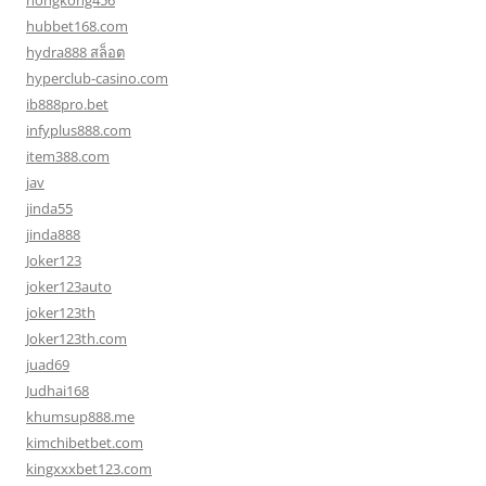
hongkong456
hubbet168.com
hydra888 สล็อต
hyperclub-casino.com
ib888pro.bet
infyplus888.com
item388.com
jav
jinda55
jinda888
Joker123
joker123auto
joker123th
Joker123th.com
juad69
Judhai168
khumsup888.me
kimchibetbet.com
kingxxxbet123.com