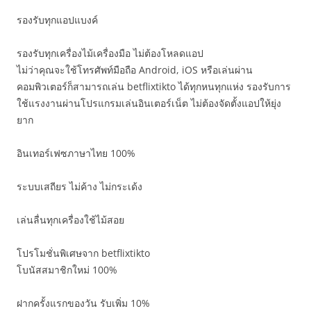
รองรับทุกแอปแบงค์
รองรับทุกเครื่องไม้เครื่องมือ ไม่ต้องโหลดแอป
ไม่ว่าคุณจะใช้โทรศัพท์มือถือ Android, iOS หรือเล่นผ่าน
คอมพิวเตอร์ก็สามารถเล่น betflixtikto ได้ทุกหนทุกแห่ง รองรับการ
ใช้แรงงานผ่านโปรแกรมเล่นอินเตอร์เน็ต ไม่ต้องจัดตั้งแอปให้ยุ่ง
ยาก
อินเทอร์เฟซภาษาไทย 100%
ระบบเสถียร ไม่ค้าง ไม่กระเด้ง
เล่นลื่นทุกเครื่องใช้ไม้สอย
โปรโมชั่นพิเศษจาก betflixtikto
โบนัสสมาชิกใหม่ 100%
ฝากครั้งแรกของวัน รับเพิ่ม 10%