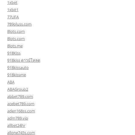
1xbet
1xbit1
77UFA
789pluss.com
8lots.com
8lots.com
8lots.me
918Kiss
918kiss ดาวน์โหลด
918kissauto
918kissme
ABA
ABAGroup2
abbet789.com
acebet789.com
aden168ss.com
adm789.vip
allbet24hr
allone745s.com