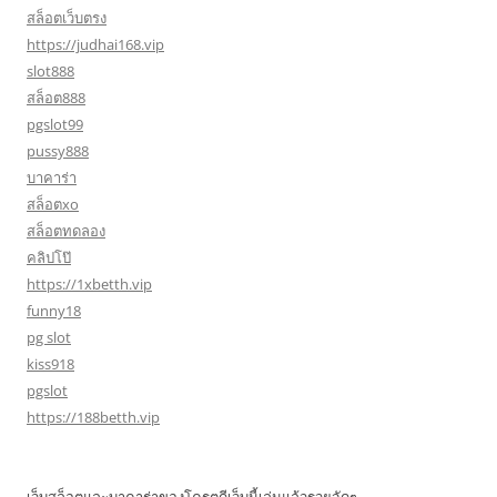
สล็อตเว็บตรง
https://judhai168.vip
slot888
สล็อต888
pgslot99
pussy888
บาคาร่า
สล็อตxo
สล็อตทดลอง
คลิปโป๊
https://1xbetth.vip
funny18
pg slot
kiss918
pgslot
https://188betth.vip