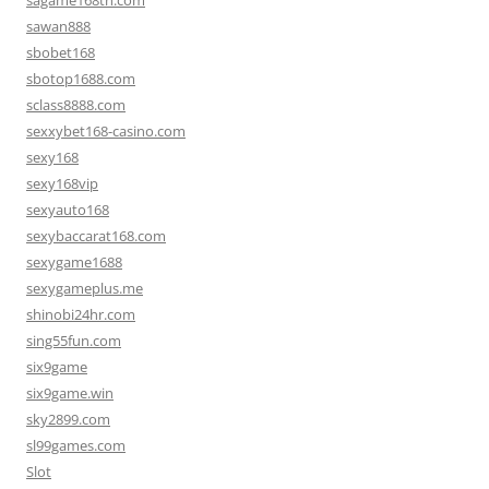
sagame168th.com
sawan888
sbobet168
sbotop1688.com
sclass8888.com
sexxybet168-casino.com
sexy168
sexy168vip
sexyauto168
sexybaccarat168.com
sexygame1688
sexygameplus.me
shinobi24hr.com
sing55fun.com
six9game
six9game.win
sky2899.com
sl99games.com
Slot