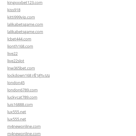
kingxxxbet123.com
kiss918
kitti999vip.com
lalikabetsgame.com
lalikabetsgame.com
lcbet444.com
lionth168.com
live22
live22slot
lnw365bet.com
lockdown168 เข้าสู่ระบบ
london45
london6789.com
luckycat789.com
luis16888.com
lux555.net
lux555.net
m4newonline.com
m4newonline.com