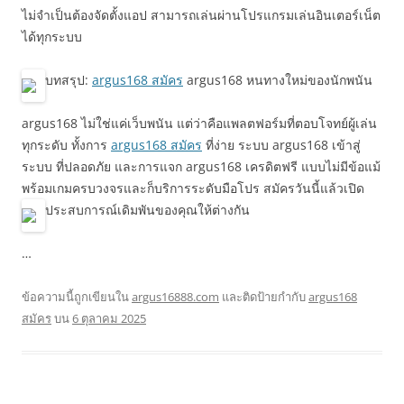
ไม่จำเป็นต้องจัดตั้งแอป สามารถเล่นผ่านโปรแกรมเล่นอินเตอร์เน็ต
ได้ทุกระบบ
บทสรุป:
argus168 สมัคร
argus168 หนทางใหม่ของนักพนัน
argus168 ไม่ใช่แค่เว็บพนัน แต่ว่าคือแพลตฟอร์มที่ตอบโจทย์ผู้เล่น
ทุกระดับ ทั้งการ
argus168 สมัคร
ที่ง่าย ระบบ argus168 เข้าสู่
ระบบ ที่ปลอดภัย และการแจก argus168 เครดิตฟรี แบบไม่มีข้อแม้
พร้อมเกมครบวงจรและก็บริการระดับมือโปร สมัครวันนี้แล้วเปิด
ประสบการณ์เดิมพันของคุณให้ต่างกัน
…
ข้อความนี้ถูกเขียนใน
argus16888.com
และติดป้ายกำกับ
argus168
สมัคร
บน
6 ตุลาคม 2025