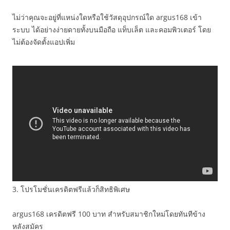
ไม่ว่าคุณจะอยู่ที่แหน่งใดหรือใช้วัสดุอุปกรณ์ใด argus168 เข้า
ระบบ ได้อย่างง่ายดายทั้งบนมือถือ แท็บเล็ต และคอมพิวเตอร์ โดย
ไม่ต้องจัดตั้งแอปเพิ่ม
3. โปรโมชั่นเครดิตฟรีแล้วก็สิทธิพิเศษ
argus168 เครดิตฟรี 100 บาท สำหรับสมาชิกใหม่โดยทันทีข้าง
หลังสมัคร