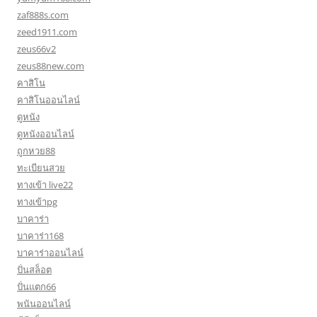
zaf888s.com
zeed1911.com
zeus66v2
zeus88new.com
คาสิโน
คาสิโนออนไลน์
ดูหนัง
ดูหนังออนไลน์
ถูกหวย88
ทะเบียนสวย
ทางเข้า live22
ทางเข้าpg
บาคาร่า
บาคาร่า168
บาคาร่าออนไลน์
ปั่นสล็อต
ปั่นแตก66
พนันออนไลน์