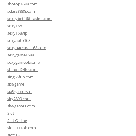
sbotop1688.com
sclass8888.com
sexxybet168-casino.com
sexy168
sexy168vip
sexyauto168
sexybaccarat168.com
sexygame1688
sexygameplus.me
shinobi24hr.com
sing55fun.com
six9game
six9game.win
sky2899.com
sl99games.com
Slot
Slot Online
slot1111ok.com
slot168