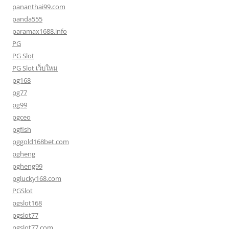
pananthai99.com
panda555
paramax1688.info
PG
PG Slot
PG Slot เว็บใหม่
pg168
pg77
pg99
pgceo
pgfish
pggold168bet.com
pgheng
pgheng99
pglucky168.com
PGSlot
pgslot168
pgslot77
pgslot77.com