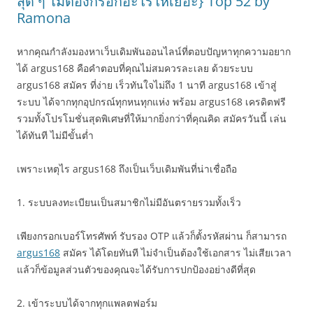
สุด ๆ ไม่ต้องกรอกอะไรให้เยอะ} Top 52 by
Ramona
หากคุณกำลังมองหาเว็บเดิมพันออนไลน์ที่ตอบปัญหาทุกความอยาก
ได้ argus168 คือคำตอบที่คุณไม่สมควรละเลย ด้วยระบบ
argus168 สมัคร ที่ง่าย เร็วทันใจไม่ถึง 1 นาที argus168 เข้าสู่
ระบบ ได้จากทุกอุปกรณ์ทุกหนทุกแห่ง พร้อม argus168 เครดิตฟรี
รวมทั้งโปรโมชั่นสุดพิเศษที่ให้มากยิ่งกว่าที่คุณคิด สมัครวันนี้ เล่น
ได้ทันที ไม่มีขั้นต่ำ
เพราะเหตุไร argus168 ถึงเป็นเว็บเดิมพันที่น่าเชื่อถือ
1. ระบบลงทะเบียนเป็นสมาชิกไม่มีอันตรายรวมทั้งเร็ว
เพียงกรอกเบอร์โทรศัพท์ รับรอง OTP แล้วก็ตั้งรหัสผ่าน ก็สามารถ
argus168
สมัคร ได้โดยทันที ไม่จำเป็นต้องใช้เอกสาร ไม่เสียเวลา
แล้วก็ข้อมูลส่วนตัวของคุณจะได้รับการปกป้องอย่างดีที่สุด
2. เข้าระบบได้จากทุกแพลตฟอร์ม