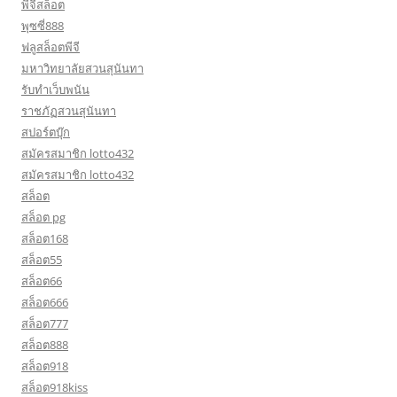
พีจีสล็อต
พุซซี่888
ฟลูสล็อตพีจี
มหาวิทยาลัยสวนสุนันทา
รับทำเว็บพนัน
ราชภัฏสวนสุนันทา
สปอร์ตบุ๊ก
สมัครสมาชิก lotto432
สมัครสมาชิก lotto432
สล็อต
สล็อต pg
สล็อต168
สล็อต55
สล็อต66
สล็อต666
สล็อต777
สล็อต888
สล็อต918
สล็อต918kiss