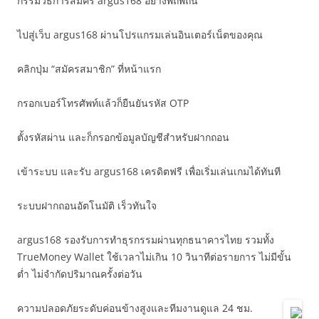
กรรมวิธีการสมัคร argus168 อย่างพิถีพิถัน
ไปสู่เว็บ argus168 ผ่านโปรแกรมเล่นอินเตอร์เน็ตของคุณ
คลิกปุ่ม “สมัครสมาชิก” ที่หน้าแรก
กรอกเบอร์โทรศัพท์แล้วก็ยืนยันรหัส OTP
ตั้งรหัสผ่าน และก็กรอกข้อมูลบัญชีสำหรับฝากถอน
เข้าระบบ และรับ argus168 เครดิตฟรี เพื่อเริ่มเล่นเกมได้ทันที
ระบบฝากถอนอัตโนมัติ เร็วทันใจ
argus168 รองรับการทำธุรกรรมผ่านทุกธนาคารไทย รวมทั้ง
TrueMoney Wallet ใช้เวลาไม่เกิน 10 วินาทีต่อรายการ ไม่มีขั้น
ต่ำ ไม่จำกัดปริมาณครั้งต่อวัน
ความปลอดภัยระดับค่อนข้างสูงและทีมงานดูแล 24 ชม.