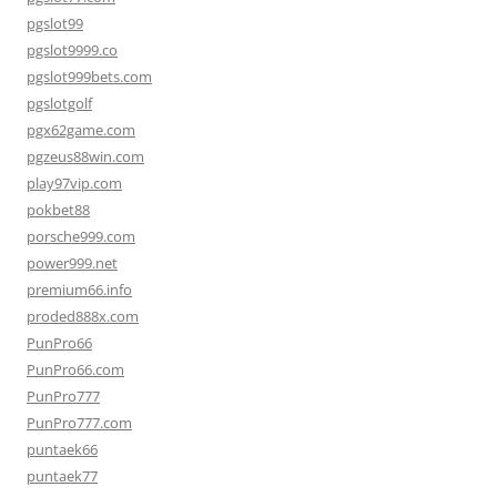
pgslot99
pgslot9999.co
pgslot999bets.com
pgslotgolf
pgx62game.com
pgzeus88win.com
play97vip.com
pokbet88
porsche999.com
power999.net
premium66.info
proded888x.com
PunPro66
PunPro66.com
PunPro777
PunPro777.com
puntaek66
puntaek77