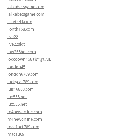
lalikabetsgame.com
lalikabetsgame.com
lcbet444.com
lionth168.com
live22
live22slot
lnw365bet.com
lockdown168 เข้าสู่ระบบ
london45
london6789.com
luckycat789.com
luis16888.com
lux555.net
lux555.net
m4newonline.com
m4newonline.com
mac1bet789.com
macau69