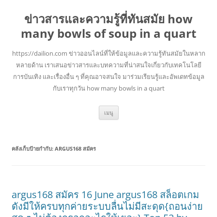
ข่าวสารและความรู้ที่ทันสมัย how
many bowls of soup in a quart
https://dailion.com ข่าวออนไลน์ที่ให้ข้อมูลและความรู้ทันสมัยในหลาก
หลายด้าน เราเสนอข่าวสารและบทความที่น่าสนใจเกี่ยวกับเทคโนโลยี
การบันเทิง และเรื่องอื่น ๆ ที่คุณอาจสนใจ มาร่วมเรียนรู้และอัพเดทข้อมูล
กับเราทุกวัน how many bowls in a quart
ข้าม
เมนู
ไป
ยัง
เนื้อหา
คลังเก็บป้ายกำกับ:
ARGUS168 สมัคร
argus168 สมัคร 16 June argus168 สล็อตเกม
ดังมีให้ครบทุกค่ายระบบลื่นไม่มีสะดุด{ถอนง่าย