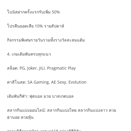
โบนัสฝากครั้งแรกรับเพิ่ม 50%
โปรคืนยอดเสีย 10% รายสัปดาห์
กิจกรรมพิเศษรายวันรวมทั้งรางวัลสะสมแต้ม
4. เกมเดิมพันครบทุกแนว
สล็อต: PG, Joker, JILI, Pragmatic Play
คาสิโนสด: SA Gaming, AE Sexy, Evolution
เดิมพันกีฬา: ฟุตบอล มวย บาสเกตบอล
สลากกินแบ่งออนไลน์: สลากกินแบ่งไทย สลากกินแบ่งลาว หวย
ฮานอย หวยหุ้น