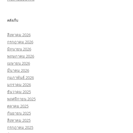
คลังเก็บ
สิงหาคม 2026
กรกฎาคม 2026
มิถุนายน 2026
พฤษภาคม 2026
เมษายน 2026
มีนาคม 2026
กุมภาพันธ์ 2026
มกราคม 2026
ธันวาคม 2025
พฤศจิกายน 2025
ตุลาคม 2025
กันยายน 2025
สิงหาคม 2025
กรกฎาคม 2025