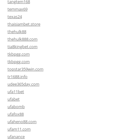
tangtem168
temmax69
texas24
thaisiambet.store
thehulk88
thehulk888.com
tia8kingbet.com
tkbpgg.com
tkbpgg.com
topstar359win.com
tr1688.info
udee365day.com
ufa11bet
ufabet
ufabomb
ufafox88
ufaheno88.com
ufam11.com
ufanance