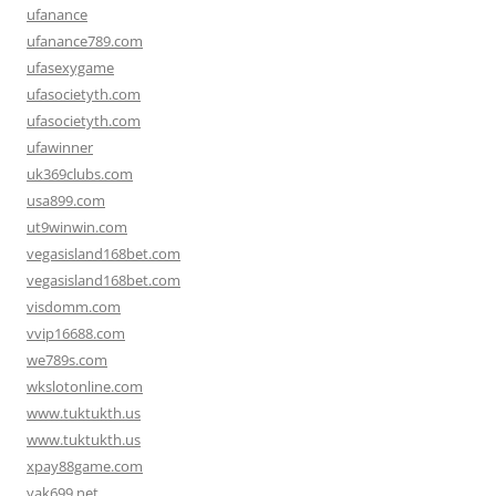
ufanance
ufanance789.com
ufasexygame
ufasocietyth.com
ufasocietyth.com
ufawinner
uk369clubs.com
usa899.com
ut9winwin.com
vegasisland168bet.com
vegasisland168bet.com
visdomm.com
vvip16688.com
we789s.com
wkslotonline.com
www.tuktukth.us
www.tuktukth.us
xpay88game.com
yak699.net