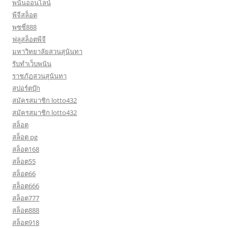
พนันออนไลน์
พีจีสล็อต
พุซซี่888
ฟลูสล็อตพีจี
มหาวิทยาลัยสวนสุนันทา
รับทำเว็บพนัน
ราชภัฏสวนสุนันทา
สปอร์ตบุ๊ก
สมัครสมาชิก lotto432
สมัครสมาชิก lotto432
สล็อต
สล็อต pg
สล็อต168
สล็อต55
สล็อต66
สล็อต666
สล็อต777
สล็อต888
สล็อต918