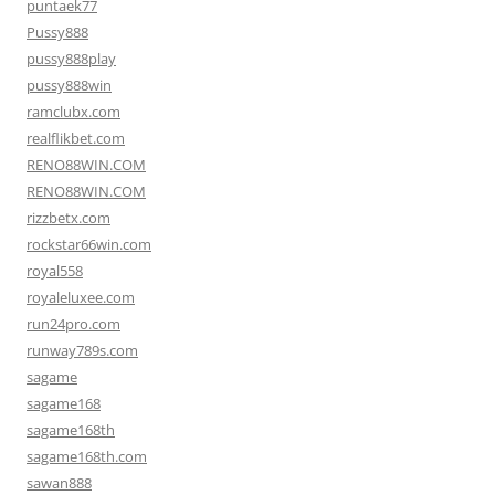
puntaek77
Pussy888
pussy888play
pussy888win
ramclubx.com
realflikbet.com
RENO88WIN.COM
RENO88WIN.COM
rizzbetx.com
rockstar66win.com
royal558
royaleluxee.com
run24pro.com
runway789s.com
sagame
sagame168
sagame168th
sagame168th.com
sawan888