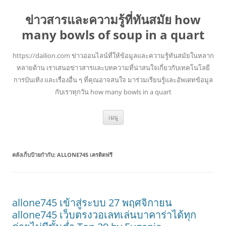
ข่าวสารและความรู้ที่ทันสมัย how
many bowls of soup in a quart
https://dailion.com ข่าวออนไลน์ที่ให้ข้อมูลและความรู้ทันสมัยในหลาก
หลายด้าน เราเสนอข่าวสารและบทความที่น่าสนใจเกี่ยวกับเทคโนโลยี
การบันเทิง และเรื่องอื่น ๆ ที่คุณอาจสนใจ มาร่วมเรียนรู้และอัพเดทข้อมูล
กับเราทุกวัน how many bowls in a quart
ข้าม
เมนู
ไป
ยัง
เนื้อหา
คลังเก็บป้ายกำกับ:
ALLONE745 เครดิตฟรี
allone745 เข้าสู่ระบบ 27 พฤศจิกายน
allone745 เว็บตรงวอเลทเล่นบาคาร่าได้ทุก