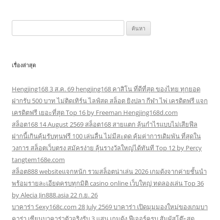
ค้นหา
สำหรับ:
เรื่องล่าสุด
Hengjing168 3 ส.ค. 69 hengjing168 คาสิโน ที่ดีที่สุด ของไทย ทุกยอด
ฝากรับ 500 บาท ไม่ติดเทิร์น ไลฟ์สด สล็อต ยิงปลา กีฬา ไพ่ เครดิตฟรี แจก
เครดิตฟรี เยอะที่สุด Top 16 by Freeman Hengjing168d.com
สล็อต168 14 August 2569 สล็อต168 สายแตก ลุ้นกำไรแบบไม่เสียฟีล
ฝากนี้เกินคุ้มรับทุนฟรี 100 เล่นลื่น ไม่มีสะดุด คุ้มค่าการเดิมพัน ที่สุดใน
วงการ สล็อตเว็บตรง สมัครง่าย ลุ้นรางวัลใหญ่ได้ทันที Top 12 by Percy
tangtem168e.com
สล็อต888 websiteแจกหนัก รวมสล็อตน่าเล่น 2026 เกมดังจากค่ายชั้นนำ
พร้อมรายละเอียดครบทุกมิติ casino online เว็บใหญ่ ทดลองเล่น Top 36
by Alecia Jin888.asia 22 ก.ย. 26
บาคาร่า Sexy168c.com 28 July 2569 บาคาร่า เปิดมุมมองใหม่ของเกมบา
คาร่า เซียนบาคาร่าตัวจริงรับ 3 แสน เกมดัง ฟีเจอร์ครบ สัมผัสโต๊ะสด