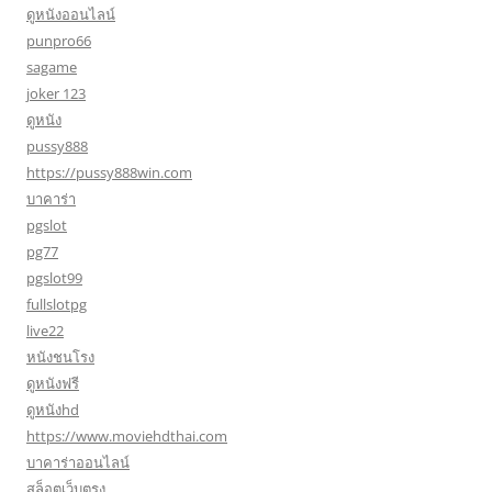
ดูหนังออนไลน์
punpro66
sagame
joker 123
ดูหนัง
pussy888
https://pussy888win.com
บาคาร่า
pgslot
pg77
pgslot99
fullslotpg
live22
หนังชนโรง
ดูหนังฟรี
ดูหนังhd
https://www.moviehdthai.com
บาคาร่าออนไลน์
สล็อตเว็บตรง