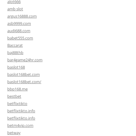
alot666
amb slot
argus16888.com
asb9999.com
audi688.com
babet555.com
Baccarat
baj88thb
bar4game24hr.com
baslot168
baslot168bet.com
baslot168bet.com/
bbp168.me
bestbet
betflixtikto
betflixtikto.info
betflixtikto.info
betm4vip.com
betway