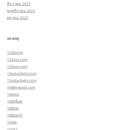
ธันวาคม 2023
พฤศจิกายน 2023
ตุลาคม 2023
หมวดหมู่
123lionth
123xos.com
123xos.com
13satanbets.com
13satanbets.com
1688vegasx.com
168slot
168สล็อต
188bet
188betth
1xbet
1xbit1