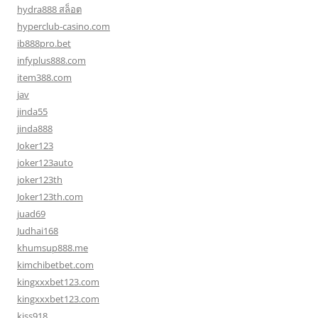
hydra888 สล็อต
hyperclub-casino.com
ib888pro.bet
infyplus888.com
item388.com
jav
jinda55
jinda888
Joker123
joker123auto
joker123th
Joker123th.com
juad69
Judhai168
khumsup888.me
kimchibetbet.com
kingxxxbet123.com
kingxxxbet123.com
kiss918