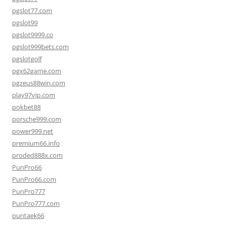
pgslot77.com
pgslot99
pgslot9999.co
pgslot999bets.com
pgslotgolf
pgx62game.com
pgzeus88win.com
play97vip.com
pokbet88
porsche999.com
power999.net
premium66.info
proded888x.com
PunPro66
PunPro66.com
PunPro777
PunPro777.com
puntaek66