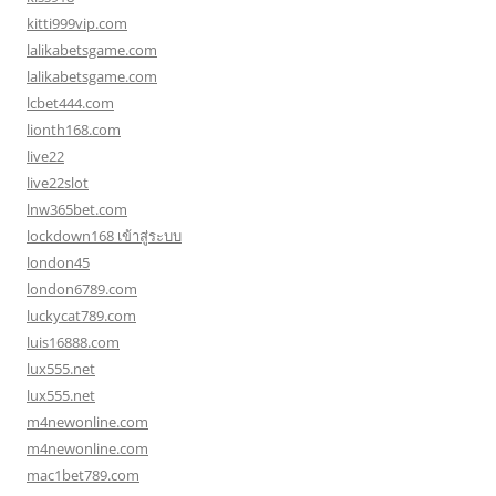
kitti999vip.com
lalikabetsgame.com
lalikabetsgame.com
lcbet444.com
lionth168.com
live22
live22slot
lnw365bet.com
lockdown168 เข้าสู่ระบบ
london45
london6789.com
luckycat789.com
luis16888.com
lux555.net
lux555.net
m4newonline.com
m4newonline.com
mac1bet789.com