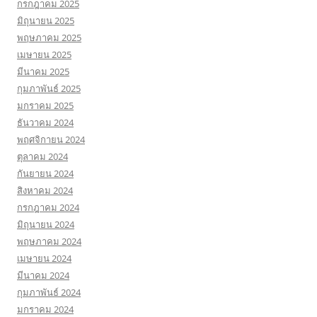
กรกฎาคม 2025
มิถุนายน 2025
พฤษภาคม 2025
เมษายน 2025
มีนาคม 2025
กุมภาพันธ์ 2025
มกราคม 2025
ธันวาคม 2024
พฤศจิกายน 2024
ตุลาคม 2024
กันยายน 2024
สิงหาคม 2024
กรกฎาคม 2024
มิถุนายน 2024
พฤษภาคม 2024
เมษายน 2024
มีนาคม 2024
กุมภาพันธ์ 2024
มกราคม 2024