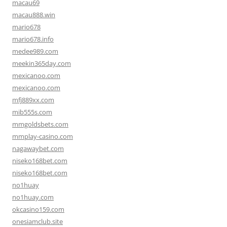
macau69
macau888.win
mario678
mario678.info
medee989.com
meekin365day.com
mexicanoo.com
mexicanoo.com
mfj889xx.com
mib555s.com
mmgoldsbets.com
mmplay-casino.com
nagawaybet.com
niseko168bet.com
niseko168bet.com
no1huay
no1huay.com
okcasino159.com
onesiamclub.site